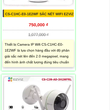
CS-C1HC-E0-1E2WF SẮC NÉT WIFI EZVIZ
750,000 ₫
1,077,000 ₫
Thiết bị Camera IP Wifi CS-C1HC-E0-
1E2WF là lựa chọn hàng đầu với độ phân
giải sắc nét lên đến 2.0 megapixel, mang
đến hình ảnh chất lượng đúng tiêu chuẩn