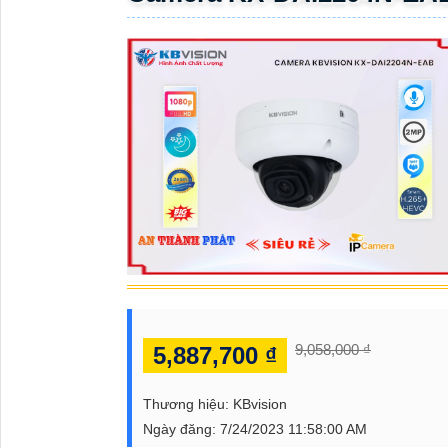
ĐẶT
PHỤ
KIỆN
CAMERA
TƯ
VẤN
DỊCH
VỤ
9,058,000 ₫
5,887,700 ₫
Thương hiệu:
KBvision
Ngày đăng:
7/24/2023 11:58:00 AM