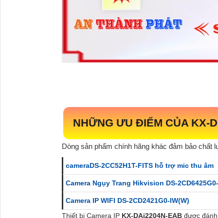
NHỮNG ƯU ĐIỂM CỦA
KX-D
Dòng sản phẩm chính hãng khác đảm bảo chất 
cameraDS-2CC52H1T-FITS hỗ trợ mic thu âm
Camera Ngụy Trang Hikvision DS-2CD6425G0
Camera IP WIFI DS-2CD2421G0-IW(W)
Thiết bị Camera IP
KX-DAi2204N-EAB
được đánh 