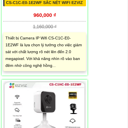
CS-C1C-E0-1E2WF SẮC NÉT WIFI EZVIZ
960,000 ₫
1,160,000 ₫
Thiết bị Camera IP Wifi CS-C1C-E0-
1E2WF là lựa chọn lý tưởng cho việc giám
sát với chất lượng rõ nét lên đến 2.0
megapixel. Với khả năng nhìn rõ vào ban
đêm nhờ công nghệ hồng...