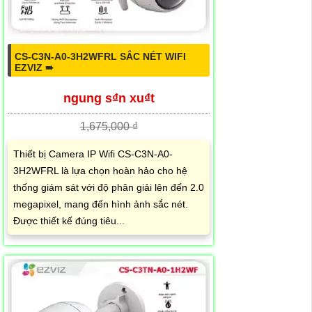
CS-C3N-A0-3H2WFRL SẮC NÉT WIFI
EZVIZ ➠
ngung s₫n xu₫t
1,675,000 ₫
Thiết bị Camera IP Wifi CS-C3N-A0-
3H2WFRL là lựa chọn hoàn hảo cho hệ
thống giám sát với độ phân giải lên đến 2.0
megapixel, mang đến hình ảnh sắc nét.
Được thiết kế đúng tiêu...