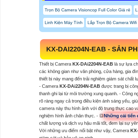
Trọn Bộ Camera Visioncop Full Color Giá rẻ
L
Linh Kiện Máy Tính
Lắp Trọn Bộ Camera Wifi
KX-DAI2204N-EAB
-
SẢN PH
Thiết bị Camera
KX-DAi2204N-EAB
là sự lựa c
các không gian như văn phòng, cửa hàng, gia đình
thiết bị này mang đến trải nghiệm giám sát chất 
- Camera
KX-DAi2204N-EAB
được trang bị côn
thanh ghi lại từ môi trường xung quanh. - Công n
rõ ràng ngay cả trong điều kiện ánh sáng yếu, gi
camera này thu hình ảnh với độ trung thực cao v
nghiệm hình ảnh chân thực. - 🔳
Những cải tiến 
chất lượng và dịch vụ hậu mãi tốt, đem lại sự yên
Với những ưu điểm nổi bật như vậy, Camera
KX
giám sát và bảo vệ an ninh.