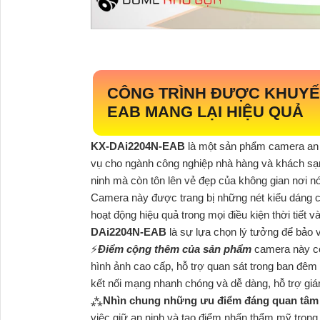
CÔNG TRÌNH ĐƯỢC KHUYẾ
EAB
MANG LẠI HIỆU QUẢ
KX-DAi2204N-EAB
là một sản phẩm camera an n
vụ cho ngành công nghiệp nhà hàng và khách sạn. 
ninh mà còn tôn lên vẻ đẹp của không gian nơi nó
Camera này được trang bị những nét kiểu dáng c
hoạt động hiệu quả trong mọi điều kiện thời tiết
DAi2204N-EAB
là sự lựa chọn lý tưởng để bảo 
️⚡
Điểm cộng thêm của sản phẩm
camera này cò
hình ảnh cao cấp, hỗ trợ quan sát trong ban đêm
kết nối mạng nhanh chóng và dễ dàng, hỗ trợ giám
⁂
Nhìn chung những ưu điểm đáng quan tâ
việc giữ an ninh và tạo điểm nhấn thẩm mỹ trong