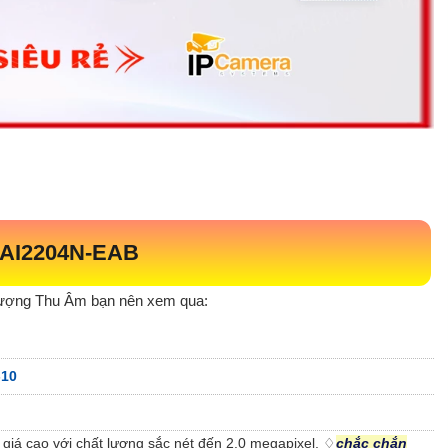
AI2204N-EAB
lượng Thu Âm bạn nên xem qua:
-10
giá cao với chất lượng sắc nét đến 2.0 megapixel, ♢
chắc chắn