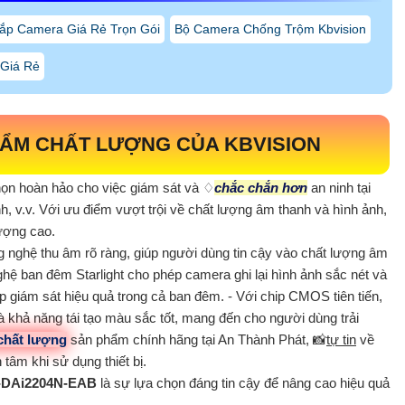
ắp Camera Giá Rẻ Trọn Gói
Bộ Camera Chống Trộm Kbvision
 Giá Rẻ
ẨM CHẤT LƯỢNG CỦA KBVISION
họn hoàn hảo cho việc giám sát và ♢
chắc chắn hơn
an ninh tại
, v.v. Với ưu điểm vượt trội về chất lượng âm thanh và hình ảnh,
lượng cao.
g nghệ thu âm rõ ràng, giúp người dùng tin cậy vào chất lượng âm
ghệ ban đêm Starlight cho phép camera ghi lại hình ảnh sắc nét và
úp giám sát hiệu quả trong cả ban đêm. - Với chip CMOS tiên tiến,
à khả năng tái tạo màu sắc tốt, mang đến cho người dùng trải
chất lượng
sản phẩm chính hãng tại An Thành Phát, 📸
tự tin
về
 tâm khi sử dụng thiết bị.
-DAi2204N-EAB
là sự lựa chọn đáng tin cậy để nâng cao hiệu quả