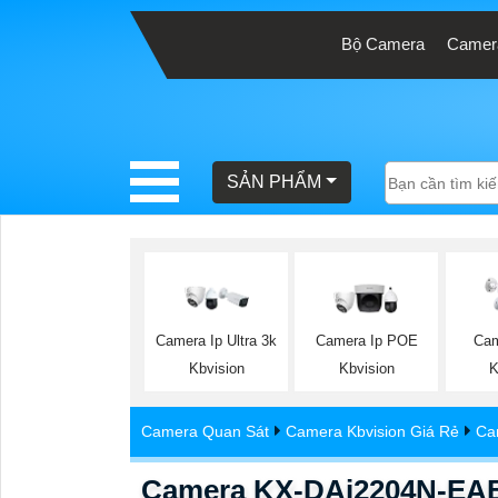
Bộ Camera
Camera
BÁO
GIÁ
TRỌN
SẢN PHẨM
GÓI
SẢN
PHẨM
Camera Ip Ultra 3k
Camera Ip POE
Cam
Kbvision
Kbvision
K
TƯ
Camera Quan Sát
Camera Kbvision Giá Rẻ
Ca
VẤN
LẮP
Camera KX-DAi2204N-EAB