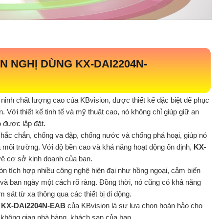
N NGHỊ DÙNG
KX-DAI2204N-
inh chất lượng cao của KBvision, được thiết kế đặc biệt để phục
Với thiết kế tinh tế và mỹ thuật cao, nó không chỉ giúp giữ an
 được lắp đặt.
hắc chắn, chống va đập, chống nước và chống phá hoại, giúp nó
 và môi trường. Với độ bền cao và khả năng hoạt động ổn định,
KX-
vệ cơ sở kinh doanh của bạn.
n tích hợp nhiều công nghệ hiện đại như hồng ngoại, cảm biến
 và ban ngày một cách rõ ràng. Đồng thời, nó cũng có khả năng
 sát từ xa thông qua các thiết bị di động.
m
KX-DAi2204N-EAB
của KBvision là sự lựa chọn hoàn hảo cho
 không gian nhà hàng, khách sạn của bạn.