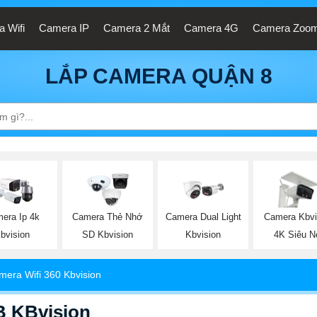
 Wifi
Camera IP
Camera 2 Mắt
Camera 4G
Camera Zoo
LẮP CAMERA QUẬN 8
era Ip 4k
Camera Thẻ Nhớ
Camera Dual Light
Camera Kbvi
bvision
SD Kbvision
Kbvision
4K Siêu N
mera Wifi 360 Kbvision
 KBvision