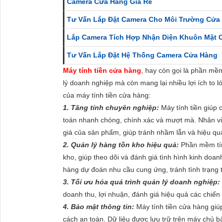
Camera Cửa Hàng Giá Rẻ
Tư Vấn Lắp Đặt Camera Cho Môi Trường Cửa
Lắp Camera Tích Hợp Nhận Diện Khuôn Mặt 
Tư Vấn Lắp Đặt Hệ Thống Camera Cửa Hàng
Máy tính tiền cửa hàng
, hay còn gọi là phần mềm
lý doanh nghiệp mà còn mang lại nhiều lợi ích to l
của máy tính tiền cửa hàng:
1. Tăng tính chuyên nghiệp:
Máy tính tiền giúp
toán nhanh chóng, chính xác và mượt mà. Nhân vi
giá của sản phẩm, giúp tránh nhầm lẫn và hiệu qu
2. Quản lý hàng tồn kho hiệu quả:
Phần mềm tính
kho, giúp theo dõi và đánh giá tình hình kinh do
hàng dự đoán nhu cầu cung ứng, tránh tình trạng 
3. Tối ưu hóa quá trình quản lý doanh nghiệp:
doanh thu, lợi nhuận, đánh giá hiệu quả các chiế
4. Bảo mật thông tin:
Máy tính tiền cửa hàng gi
cách an toàn. Dữ liệu được lưu trữ trên máy chủ 