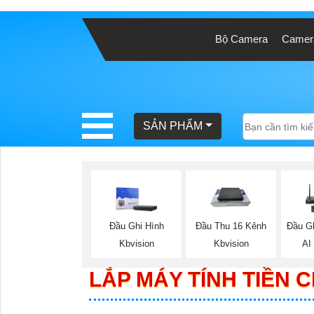
Bộ Camera
Camera
BÁO
GIÁ
TRỌN
GÓI
SẢN PHẨM
SẢN
PHẨM
Đầu Ghi Hình
Đầu Thu 16 Kênh
Đầu G
Kbvision
Kbvision
AI
TƯ
LẮP MÁY TÍNH TIỀN 
VẤN
LẮP