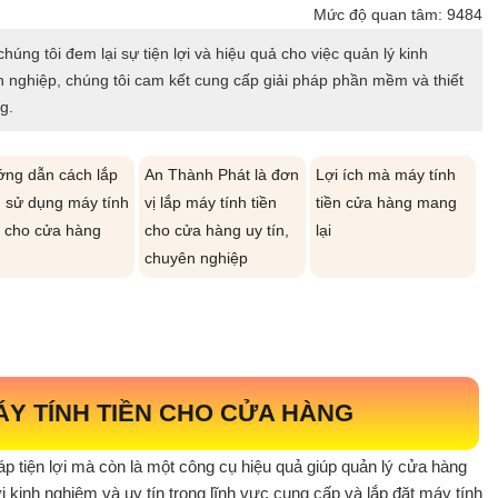
Mức độ quan tâm: 9484
húng tôi đem lại sự tiện lợi và hiệu quả cho việc quản lý kinh
n nghiệp, chúng tôi cam kết cung cấp giải pháp phần mềm và thiết
g.
ng dẫn cách lắp
An Thành Phát là đơn
Lợi ích mà máy tính
, sử dụng máy tính
vị lắp máy tính tiền
tiền cửa hàng mang
n cho cửa hàng
cho cửa hàng uy tín,
lại
chuyên nghiệp
MÁY TÍNH TIỀN CHO CỬA HÀNG
háp tiện lợi mà còn là một công cụ hiệu quả giúp quản lý cửa hàng
kinh nghiệm và uy tín trong lĩnh vực cung cấp và lắp đặt máy tính