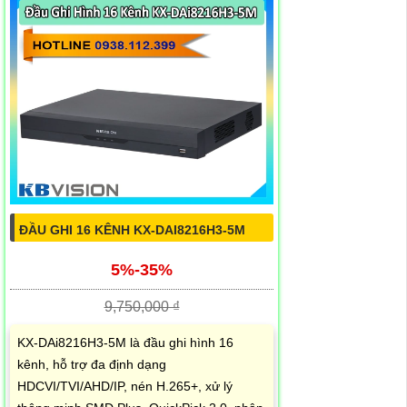
ĐẦU GHI 16 KÊNH KX-DAI8216H3-5M
5%-35%
9,750,000 ₫
KX-DAi8216H3-5M là đầu ghi hình 16
kênh, hỗ trợ đa định dạng
HDCVI/TVI/AHD/IP, nén H.265+, xử lý