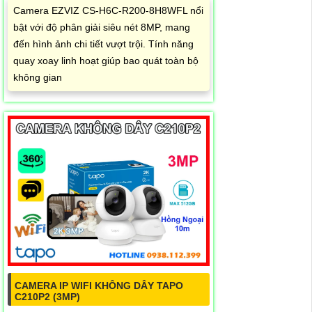
Camera EZVIZ CS-H6C-R200-8H8WFL nổi
bật với độ phân giải siêu nét 8MP, mang
đến hình ảnh chi tiết vượt trội. Tính năng
quay xoay linh hoạt giúp bao quát toàn bộ
không gian
CAMERA IP WIFI KHÔNG DÂY TAPO
C210P2 (3MP)