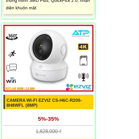
thông minh SMD Plus, QuickPick 2.0, nhận
diện khuôn mặt
CAMERA WI-FI EZVIZ CS-H6C-R200-
8H8WFL (8MP)
5%-35%
1,828,000 ₫