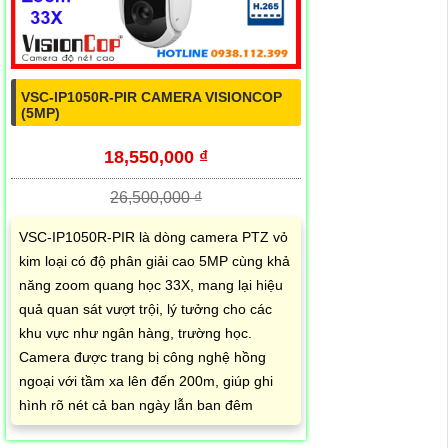
VSC-IP1050R-PIR CAMERA VISIONCOP
(5MP)
18,550,000 ₫
26,500,000 ₫
VSC-IP1050R-PIR là dòng camera PTZ vỏ
kim loại có độ phân giải cao 5MP cùng khả
năng zoom quang học 33X, mang lại hiệu
quả quan sát vượt trội, lý tưởng cho các
khu vực như ngân hàng, trường học.
Camera được trang bị công nghệ hồng
ngoại với tầm xa lên đến 200m, giúp ghi
hình rõ nét cả ban ngày lẫn ban đêm