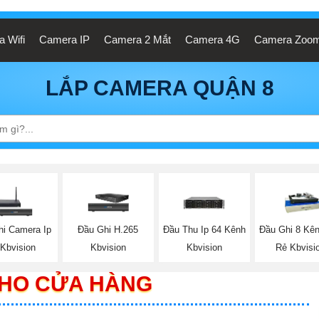
 Wifi
Camera IP
Camera 2 Mắt
Camera 4G
Camera Zoo
LẮP CAMERA QUẬN 8
hi Camera Ip
Đầu Ghi H.265
Đầu Thu Ip 64 Kênh
Đầu Ghi 8 Kê
 Kbvision
Kbvision
Kbvision
Rẻ Kbvisi
CHO CỬA HÀNG