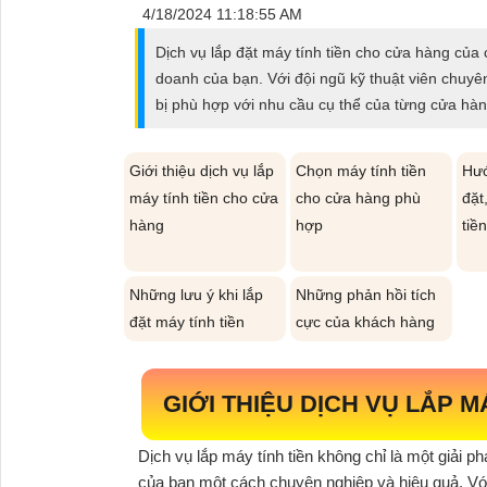
ĐẶT
4/18/2024 11:18:55 AM
Dịch vụ lắp đặt máy tính tiền cho cửa hàng của c
doanh của bạn. Với đội ngũ kỹ thuật viên chuyê
PHỤ
bị phù hợp với nhu cầu cụ thể của từng cửa hàn
KIỆN
CAMERA
Giới thiệu dịch vụ lắp
Chọn máy tính tiền
Hướ
máy tính tiền cho cửa
cho cửa hàng phù
đặt
hàng
hợp
tiề
TƯ
VẤN
Những lưu ý khi lắp
Những phản hồi tích
DỊCH
đặt máy tính tiền
cực của khách hàng
VỤ
GIỚI THIỆU DỊCH VỤ LẮP 
Dịch vụ lắp máy tính tiền không chỉ là một giải p
của bạn một cách chuyên nghiệp và hiệu quả. Với 