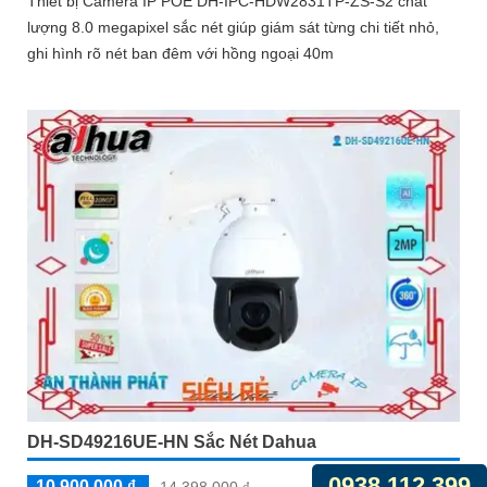
Thiết bị Camera IP POE DH-IPC-HDW2831TP-ZS-S2 chất
lượng 8.0 megapixel sắc nét giúp giám sát từng chi tiết nhỏ,
ghi hình rõ nét ban đêm với hồng ngoại 40m
DH-SD49216UE-HN Sắc Nét Dahua
0938.112.399
10,900,000 ₫
14,398,000 ₫