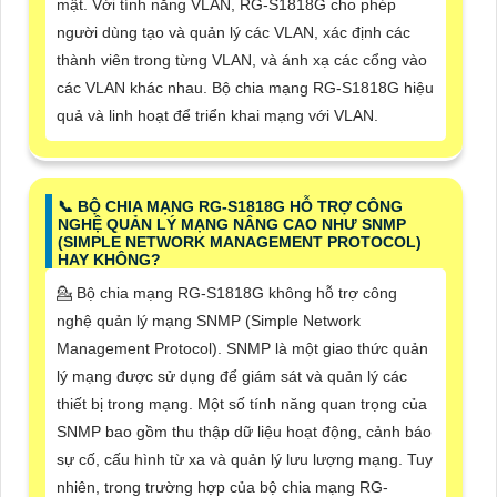
mật. Với tính năng VLAN, RG-S1818G cho phép
người dùng tạo và quản lý các VLAN, xác định các
thành viên trong từng VLAN, và ánh xạ các cổng vào
các VLAN khác nhau. Bộ chia mạng RG-S1818G hiệu
quả và linh hoạt để triển khai mạng với VLAN.
📞 BỘ CHIA MẠNG RG-S1818G HỖ TRỢ CÔNG
NGHỆ QUẢN LÝ MẠNG NÂNG CAO NHƯ SNMP
(SIMPLE NETWORK MANAGEMENT PROTOCOL)
HAY KHÔNG?
💁 Bộ chia mạng RG-S1818G không hỗ trợ công
nghệ quản lý mạng SNMP (Simple Network
Management Protocol). SNMP là một giao thức quản
lý mạng được sử dụng để giám sát và quản lý các
thiết bị trong mạng. Một số tính năng quan trọng của
SNMP bao gồm thu thập dữ liệu hoạt động, cảnh báo
sự cố, cấu hình từ xa và quản lý lưu lượng mạng. Tuy
nhiên, trong trường hợp của bộ chia mạng RG-