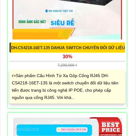
DH-CS4218-16ET-135 DAHUA SWITCH CHUYỂN ĐỔI DỮ LIỆU
30%
7,290,000 ₫
r>Sản phẩm Cấu Hình Từ Xa Gộp Cổng RJ45 DH-
CS4218-16ET-135 là một switch chuyển đổi dữ liệu tiên
tiến được trang bị công nghệ IP POE, cho phép cấp
nguồn qua cổng RJ45. Với khả...