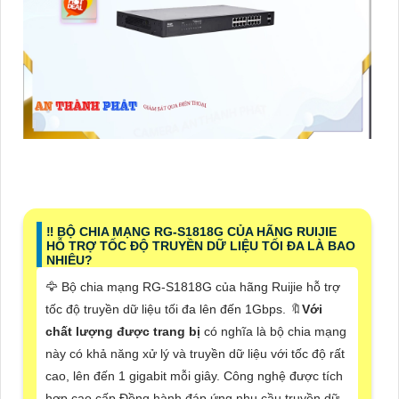
‼️ BỘ CHIA MẠNG RG-S1818G CỦA HÃNG RUIJIE
HỖ TRỢ TỐC ĐỘ TRUYỀN DỮ LIỆU TỐI ĐA LÀ BAO
NHIÊU?
🦅 Bộ chia mạng RG-S1818G của hãng Ruijie hỗ trợ
tốc độ truyền dữ liệu tối đa lên đến 1Gbps. 🔖
Với
chất lượng được trang bị
có nghĩa là bộ chia mạng
này có khả năng xử lý và truyền dữ liệu với tốc độ rất
cao, lên đến 1 gigabit mỗi giây. Công nghệ được tích
hợp cao cấp Đồng hành đáp ứng nhu cầu truyền dữ