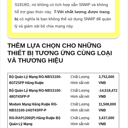
S1818G, nó không có tích hợp sẵn SNMP và không
hỗ trợ giao thức này. 🔖
Với chất lượng được trang
bị
có nghĩa là bạn không thể sử dụng SNMP để quản
lý và giám sát bộ chia mạng này.
THÊM LỰA CHỌN CHO NHỮNG
THIẾT BỊ TƯƠNG ỨNG CÙNG LOẠI
VÀ THƯƠNG HIỆU
Bộ Quản Lý Mạng RG-NBS3100-
Chất Lượng
3,752,000
8GT2SFP Hãng Ruijie
Hình sắt nét
VNĐ
Bộ Quản Lý Mạng RG-NBS3100-
Chất Lượng
-14,518,472
48GT4SFP-P
Hình sắt nét
VNĐ
Modum Mạng Hãng Ruijie RG-
Chất Lượng
11,508,000
NBS3100-24GT4SFP-P
Hình sắt nét
VNĐ
RG-RAP1200(P) Hãng Ruijie Bộ
Chất Lượng
3,437,000
Quản Lý Mạng
Hình sắt nét
VNĐ