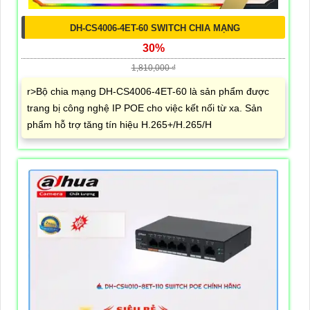
DH-CS4006-4ET-60 SWITCH CHIA MẠNG
30%
1,810,000 ₫
r>Bộ chia mạng DH-CS4006-4ET-60 là sản phẩm được
trang bị công nghệ IP POE cho việc kết nối từ xa. Sản
phẩm hỗ trợ tăng tín hiệu H.265+/H.265/H