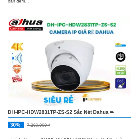
ban đêm...
DH-IPC-HDW2831TP-ZS-S2 Sắc Nét Dahua ➠
30%
7,200,000 ₫