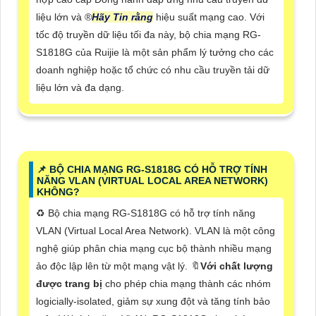
liệu lớn và ®️
Hãy Tin rằng
hiệu suất mạng cao. Với
tốc độ truyền dữ liệu tối đa này, bộ chia mạng RG-
S1818G của Ruijie là một sản phẩm lý tưởng cho các
doanh nghiệp hoặc tổ chức có nhu cầu truyền tải dữ
liệu lớn và đa dạng.
📌 BỘ CHIA MẠNG RG-S1818G CÓ HỖ TRỢ TÍNH
NĂNG VLAN (VIRTUAL LOCAL AREA NETWORK)
KHÔNG?
♻️ Bộ chia mạng RG-S1818G có hỗ trợ tính năng
VLAN (Virtual Local Area Network). VLAN là một công
nghệ giúp phân chia mạng cục bộ thành nhiều mạng
ảo độc lập lên từ một mạng vật lý. 🔖
Với chất lượng
được trang bị
cho phép chia mạng thành các nhóm
logicially-isolated, giảm sự xung đột và tăng tính bảo