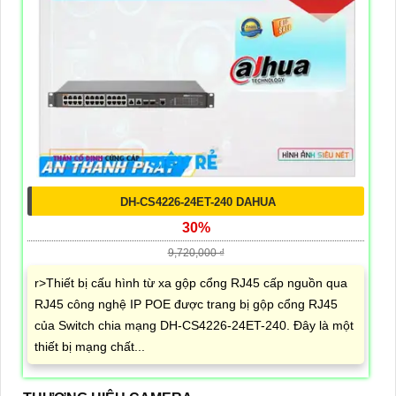
DH-CS4226-24ET-240 DAHUA
30%
9,720,000 ₫
r>Thiết bị cấu hình từ xa gộp cổng RJ45 cấp nguồn qua
RJ45 công nghệ IP POE được trang bị gộp cổng RJ45
của Switch chia mạng DH-CS4226-24ET-240. Đây là một
thiết bị mạng chất...