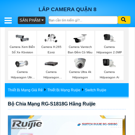
LẮP CAMERA QUẬN 8
SẢN PHẨM
BÁO
GIÁ
TRỌN
Camera Xem Biển
Camera H.265
Camera Vantech
Camera
GÓI
Số Xe Kbvision
Ezviz
Ban Đêm Có Màu
Hdparagon 2.0MP
Camera
Camera
Camera Ultra 4k
Camera
SẢN
Hdparagon Ultra
Hdparagon
Hdparagon
Hdparagon Ai
2K
Starlight
PHẨM
Thiết Bị Mạng Giá Rẻ
Thiết Bị Mạng Ruijie
Switch Ruijie
Bộ Chia Mạng RG-S1818G Hãng Ruijie
TƯ
VẤN
LẮP