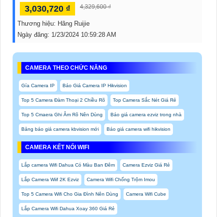
4,329,600 ₫
3,030,720 ₫
Thương hiệu:
Hãng Ruijie
Ngày đăng:
1/23/2024 10:59:28 AM
CAMERA THEO CHỨC NĂNG
Gía Camera IP
Báo Giá Camera IP Hikvision
Top 5 Camera Đàm Thoại 2 Chiều Rõ
Top Camera Sắc Nét Giá Rẻ
Top 5 Cmaera Ghi Âm Rõ Nên Dùng
Báo giá camera ezviz trong nhà
Bảng báo giá camera kbvision mới
Báo giá camera wifi hikvision
CAMERA KẾT NỐI WIFI
Lắp camera Wifi Dahua Có Màu Ban Đêm
Camera Ezviz Giá Rẻ
Lắp Camera Wiif 2K Ezviz
Camera Wifi Chống Trộm Imou
Top 5 Camera Wifi Cho Gia Đình Nên Dùng
Camera Wifi Cube
Lắp Camera Wifi Dahua Xoay 360 Giá Rẻ