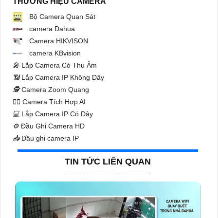
THƯƠNG HIỆU CAMERA
Bộ Camera Quan Sát
camera Dahua
Camera HIKVISON
camera KBvision
️🎤️
Lắp Camera Có Thu Âm
📶
Lắp Camera IP Không Dây
🕵️
Camera Zoom Quang
🧛‍♀️
Camera Tích Hợp AI
💻
Lắp Camera IP Có Dây
⚙️
Đầu Ghi Camera HD
📥
Đầu ghi camera IP
TIN TỨC LIÊN QUAN