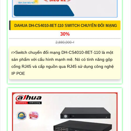
DAHUA DH-CS4010-8ET-110 SWITCH CHUYỂN ĐỔI MẠNG
30%
2,880,000 ₫
r>Switch chuyển đổi mạng DH-CS4010-8ET-110 là một
sản phẩm với cấu hình mạnh mẽ. Nó có tính năng gộp
cổng RJ45 và cấp nguồn qua RJ45 sử dụng công nghệ
IP POE