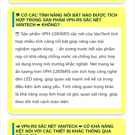
️💬 CÓ CÁC TÍNH NĂNG NỔI BẬT NÀO ĐƯỢC TÍCH
HỢP TRONG SẢN PHẨM VPH-RS SẮC NÉT
VANTECH ➠ KHÔNG?
🦉 Sản phẩm VPH-12836RS sắc nét của VanTech tích
hợp nhiều tính năng nổi bật giúp nâng cao trải
nghiệm người dùng. ♢
ấn tượng trước hết
sản phẩm
này có khả năng chống nước và chống bụi, phù hợp
sử dụng trong môi trường khắc nghiệt. Nét mang lại
ấn tượng hơn VPH-12836RS còn tích hợp công nghệ
đèn LED sáng, giúp quan sát mạnh mẽ kể cả trong
điều kiện ánh sáng yếu. Tính năng quan trọng khác
là khả năng xoay linh hoạt và góc quan sát rộng, giúp
theo dõi một cách toàn diện.
📣 VPH-RS SẮC NÉT VANTECH ➠ CÓ KHẢ NĂNG
KẾT NỐI VỚI CÁC THIẾT BỊ KHÁC THÔNG QUA