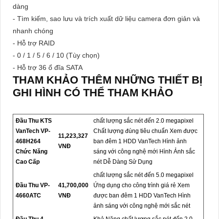
dàng
- Tìm kiếm, sao lưu và trích xuất dữ liệu camera đơn giản và
nhanh chóng
- Hỗ trợ RAID
- 0 / 1 / 5 / 6 / 10 (Tùy chọn)
- Hỗ trợ 36 ổ đĩa SATA
THAM KHẢO THÊM NHỮNG THIẾT BỊ
GHI HÌNH CÓ THỂ THAM KHẢO
Đầu Thu KTS
chất lượng sắc nét đến 2.0 megapixel
VanTech VP-
Chất lượng đúng tiêu chuẩn Xem được
11,223,327
468H264
ban đêm 1 HDD VanTech Hình ảnh
VNĐ
Chức Năng
sáng với công nghệ mới Hình Ảnh sắc
Cao Cấp
nét Dễ Dàng Sử Dụng
chất lượng sắc nét đến 5.0 megapixel
Đầu Thu VP-
41,700,000
Ứng dụng cho công trình giá rẻ Xem
4660ATC
VNĐ
được ban đêm 1 HDD VanTech Hình
ảnh sáng với công nghệ mới sắc nét
Đầu Thu 4
Khả Năng chất lượng sắc nét đến 2.0