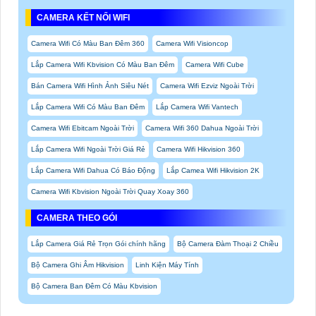
CAMERA KẾT NỐI WIFI
Camera Wifi Có Màu Ban Đêm 360
Camera Wifi Visioncop
Lắp Camera Wifi Kbvision Có Màu Ban Đêm
Camera Wifi Cube
Bán Camera Wifi Hình Ảnh Siêu Nét
Camera Wifi Ezviz Ngoài Trời
Lắp Camera Wifi Có Màu Ban Đêm
Lắp Camera Wifi Vantech
Camera Wifi Ebitcam Ngoài Trời
Camera Wifi 360 Dahua Ngoài Trời
Lắp Camera Wifi Ngoài Trời Giá Rẻ
Camera Wifi Hikvision 360
Lắp Camera Wifi Dahua Có Báo Động
Lắp Camea Wifi Hikvision 2K
Camera Wifi Kbvision Ngoài Trời Quay Xoay 360
CAMERA THEO GÓI
Lắp Camera Giá Rẻ Trọn Gói chính hãng
Bộ Camera Đàm Thoại 2 Chiều
Bộ Camera Ghi Âm Hikvision
Linh Kiện Máy Tính
Bộ Camera Ban Đêm Có Màu Kbvision