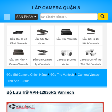
LẮP CAMERA QUẬN 8
SẢN PHẨM
BÁO
GIÁ
TRỌN
Đầu Thu Ip 32
Đầu Ghi NVR
Đầu Thu Vantech
Đầu Ghi Ip 16
GÓI
Kênh Vantech
Vantech
Kênh Vantech
Đầu Ghi Hình 4
Đầu Ghi Camera
Camera Ip Dome
Camera Có Hổ Trợ
SẢN
CameraVantech
Ip 4 Vantech
Vantech
Thẻ Nhớ Vantech
PHẨM
Đầu Ghi Camera Chính Hãng
Đầu Thu Vantech
Camera Vantech
Hình Ảnh 1080P
Bộ Lưu Trữ VPH-12836RS VanTech
TƯ
VẤN
LẮP