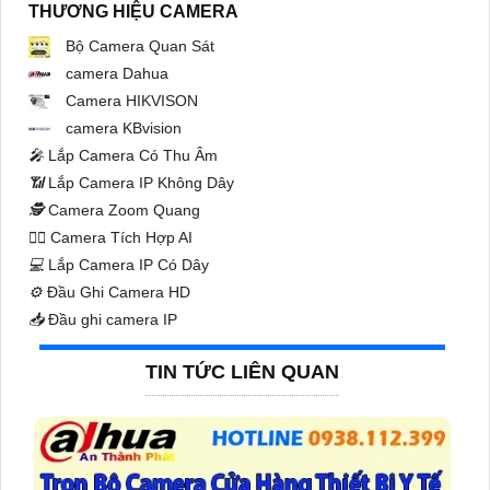
THƯƠNG HIỆU CAMERA
Bộ Camera Quan Sát
camera Dahua
Camera HIKVISON
camera KBvision
️🎤️
Lắp Camera Có Thu Âm
📶
Lắp Camera IP Không Dây
🕵️
Camera Zoom Quang
🧛‍♀️
Camera Tích Hợp AI
💻
Lắp Camera IP Có Dây
⚙️
Đầu Ghi Camera HD
📥
Đầu ghi camera IP
TIN TỨC LIÊN QUAN