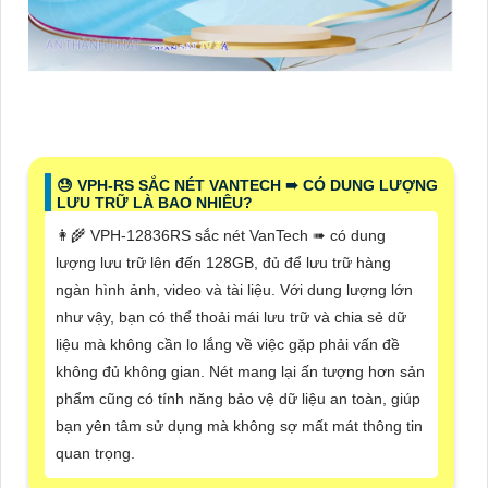
😓 VPH-RS SẮC NÉT VANTECH ➠ CÓ DUNG LƯỢNG
LƯU TRỮ LÀ BAO NHIÊU?
👩‍🌾 VPH-12836RS sắc nét VanTech ➠ có dung
lượng lưu trữ lên đến 128GB, đủ để lưu trữ hàng
ngàn hình ảnh, video và tài liệu. Với dung lượng lớn
như vậy, bạn có thể thoải mái lưu trữ và chia sẻ dữ
liệu mà không cần lo lắng về việc gặp phải vấn đề
không đủ không gian. Nét mang lại ấn tượng hơn sản
phẩm cũng có tính năng bảo vệ dữ liệu an toàn, giúp
bạn yên tâm sử dụng mà không sợ mất mát thông tin
quan trọng.