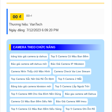
00 ₫
00 ₫
Thương hiệu:
VanTech
Ngày đăng:
7/12/2023 6:09:20 PM
CAMERA THEO CHỨC NĂNG
bảng báo giá camera ip dahua
Top 5 Camera Có Màu Ban Đêm
Báo giá camera wifi dahua mới
Báo Giá Camera IP Hikvision
Camera Nhìn Thấy chữ Màn Hình
Camera Check Var Live Stream
Top Camera Sắc Nét Giá Rẻ Ổn Định
Top 5 Camera 2 Mắt
Bảng báo giá camera kbvision mới
Top 5 Camera Lắp Ngoài Trời
Top 5 Camera Wifi Cho Gia Đình Nên Dùng
Báo gia camera wifi Dahua
Camera Có Màu Ban Đêm Siêu Nét
Báo Giá Camera Wifi Imou
Top 5 Camera Có Màu Ban Đêm Siêu Sáng
Top 5 Camera Ghi Âm Rõ