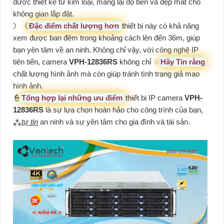
được thiết kế từ kim loại, mang lại độ bền và đẹp mắt cho
không gian lắp đặt.
》《
Đặc điểm chất lượng hơn
thiết bị này có khả năng
xem được ban đêm trong khoảng cách lên đến 36m, giúp
bạn yên tâm về an ninh. Không chỉ vậy, với công nghệ IP
tiên tiến, camera
VPH-12836RS
không chỉ ♢
Hãy Tin rằng
chất lượng hình ảnh mà còn giúp tránh tình trạng giả mạo
hình ảnh.
👮
Tổng hợp lại những ưu điểm
thiết bị IP camera
VPH-
12836RS
là sự lựa chọn hoàn hảo cho công trình của bạn,
⁂
tự tin
an ninh và sự yên tâm cho gia đình và tài sản.