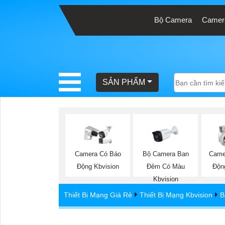
Bộ Camera
Camera
BÁO
GIÁ
TRỌN
SẢN PHẨM
GÓI
SẢN
PHẨM
Bộ Camera Ban
Camera Có Báo
Came
Đêm Có Màu
Động Kbvision
Độn
Kbvision
TƯ
Thiết Bị Mạng Giá Rẻ
Thiết Bị Mạng Kbvision
B
VẤN
LẮP
KX-CSW16-PFL KBvision S