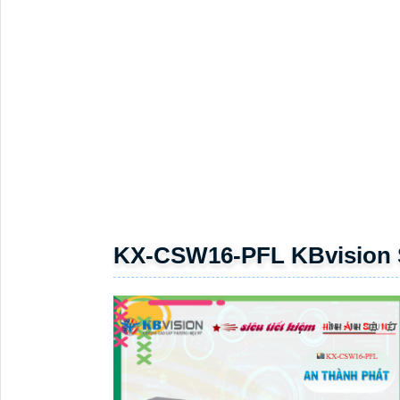
ĐẶT
PHỤ
KIỆN
CAMERA
TƯ
VẤN
DỊCH
VỤ
7,780,000 ₫
7,780,000 ₫
Thương hiệu:
KBvision
Ngày đăng:
11/25/2023 5:07:58 PM