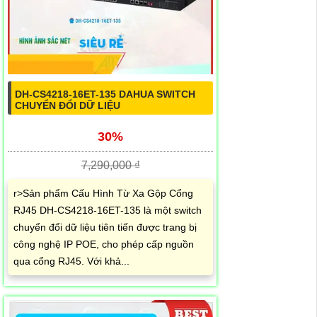
DH-CS4218-16ET-135 DAHUA SWITCH
CHUYỂN ĐỔI DỮ LIỆU
30%
7,290,000 ₫
r>Sản phẩm Cấu Hình Từ Xa Gộp Cổng
RJ45 DH-CS4218-16ET-135 là một switch
chuyển đổi dữ liệu tiên tiến được trang bị
công nghệ IP POE, cho phép cấp nguồn
qua cổng RJ45. Với khả...