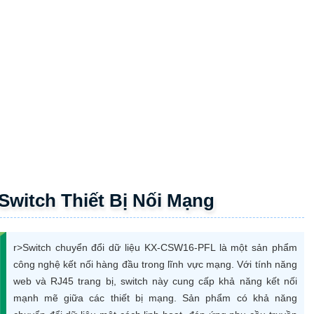
r>Switch chuyển đổi dữ liệu KX-CSW16-PFL là một sản phẩm
công nghệ kết nối hàng đầu trong lĩnh vực mạng. Với tính năng
web và RJ45 trang bị, switch này cung cấp khả năng kết nối
mạnh mẽ giữa các thiết bị mạng. Sản phẩm có khả năng
chuyển đổi dữ liệu một cách linh hoạt, đáp ứng nhu cầu truyền
tải thông tin nhanh chóng và ổn định