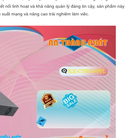
BVISION SWITCH THIẾT BỊ NỐI MẠNG
 2 cổng quang) Layer 2 unmanaged.
00Mbps + 2 port Uplink 1000Mbps (sử dụng 2 port quang hoặc 2
 m cáp cat5 hay cat6 (10/100Mbps)
ho cáp cat6 (10 Mbps)/ cổng SFP: 0~100km