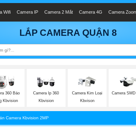
 Wifi
Camera IP
Camera 2 Mắt
Camera 4G
Camera Zoo
LẮP CAMERA QUẬN 8
ra 360 Báo
Camera Ip 360
Camera Kim Loại
Camera SMD 
g Kbvision
Kbvision
Kbvison
án Camera Kbvision 2MP
witch Thiết Bị Nối Mạng