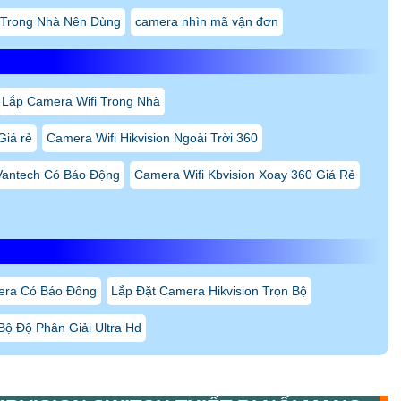
era Có Báo Đông
Lắp Đặt Camera Hikvision Trọn Bộ
ộ Độ Phân Giải Ultra Hd
KBVISION SWITCH THIẾT BỊ NỐI MẠNG
sản phẩm hiệu quả và tiện ích cho việc quản lý và chuyển đổi dữ liệu
 sản phẩm này đã mang lại sự thuận tiện cho quá trình làm việc và
 nổi bật của Switch
KX-CSW16-PFL
là khả năng chuyển đổi dữ liệu
ruyền tải dữ liệu nhanh chóng và ổn định, giúp gia tăng hiệu suất
hỗ trợ nhiều loại kết nối, bao gồm cả Gigabit Ethernet và Fast
i giữa các thiết bị mạng khác nhau.
n nhiều dự án mạng và hệ thống. Switch
KX-CSW16-PFL
cũng có