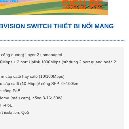
ác cổng PoE
ddome (màu cam), cổng 3-16: 30W
 Hi-PoE
t isolation, QoS