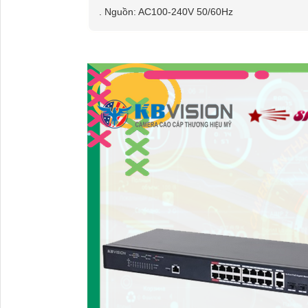
THAM KHẢO SẢN PHẨM CAM
1230000
Switch chia mạng KBvision KX-CSW08
Năng