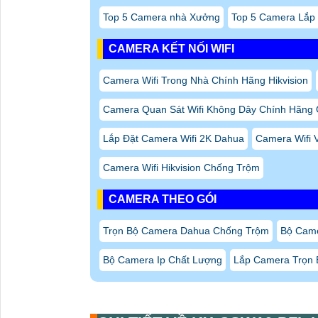
Trọn Bộ Camera Dahua Chống Trộm
Bộ Cam
Bộ Camera Ip Chất Lượng
Lắp Camera Trọn B
CHI TIẾT VỀ KX-CSW16-PFL 
TẠI AN THÀNH PHÁT
Switch chuyển đổi dữ liệu
KX-CSW16-PFL
là một 
trong mạng.
Với nhiều tính năng và khả năng kết nối linh hoạt,
tăng cường hiệu suất mạng. Một trong những điểm
với tốc độ cao.
Với băng thông lên đến 10Gbps, switch này có thể t
làm việc và giảm thời gian chờ đợi. Sản phẩm cũng 
Ethernet, cho phép người dùng linh hoạt chuyển đổ
Điều này đảm bảo rằng switch có thể sử dụng trê