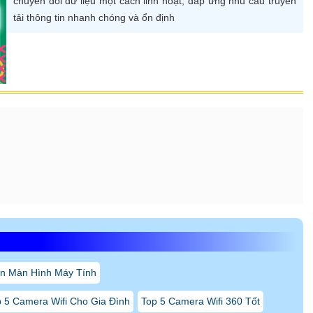
n Màn Hình Máy Tính
 5 Camera Wifi Cho Gia Đình
Top 5 Camera Wifi 360 Tốt
 Trong Nhà Nên Dùng
camera nhìn mã vận đơn
Lắp Camera Wifi Trong Nhà
Giá rẻ
Camera Wifi Hikvision Ngoài Trời 360
Vantech Có Báo Động
Camera Wifi Kbvision Xoay 360 Giá Rẻ