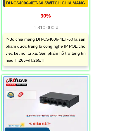
DH-CS4006-4ET-60 SWITCH CHIA MẠNG
30%
1,810,000 ₫
r>Bộ chia mạng DH-CS4006-4ET-60 là sản
phẩm được trang bị công nghệ IP POE cho
việc kết nối từ xa. Sản phẩm hỗ trợ tăng tín
hiệu H.265+/H.265/H