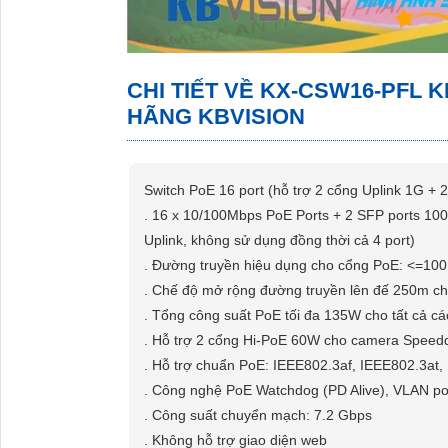
. Tổng công suất PoE tối đa 135W cho tất cả c
. Hỗ trợ 2 cổng Hi-PoE 60W cho camera Spee
. Hỗ trợ chuẩn PoE: IEEE802.3af, IEEE802.3at,
. Công nghệ PoE Watchdog (PD Alive), VLAN por
. Công suất chuyển mạch: 7.2 Gbps
. Không hỗ trợ giao diện web
. Nguồn: AC100-240V 50/60Hz