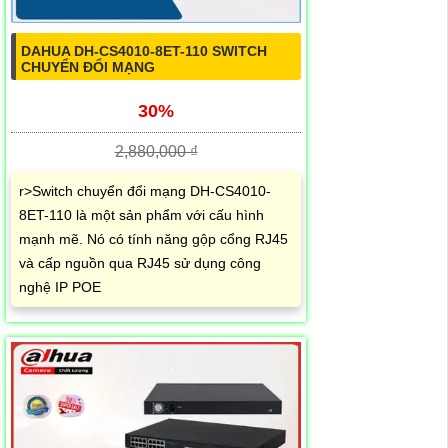
DAHUA DH-CS4010-8ET-110 SWITCH
CHUYỂN ĐỔI MẠNG
30%
2,880,000 ₫
r>Switch chuyển đổi mạng DH-CS4010-
8ET-110 là một sản phẩm với cấu hình
mạnh mẽ. Nó có tính năng gộp cổng RJ45
và cấp nguồn qua RJ45 sử dụng công
nghệ IP POE