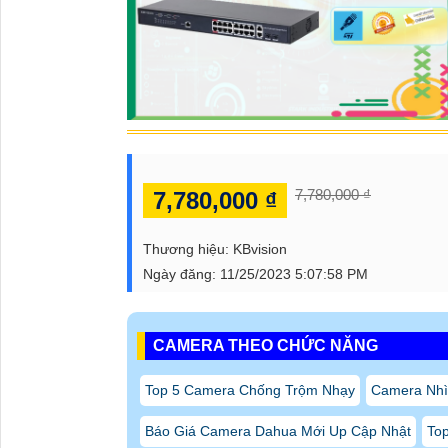
CAMERA THEO CHỨC NĂNG
Top 5 Camera Chống Trộm Nhạy
Camera Nhì
Báo Giá Camera Dahua Mới Up Cập Nhật
Top
Top 5 Camera nhà Xưởng
Top 5 Camera Lắp
CAMERA KẾT NỐI WIFI
Camera Wifi Trong Nhà Chính Hãng Hikvision
Camera Quan Sát Wifi Không Dây Chính Hãng 
Lắp Đặt Camera Wifi 2K Dahua
Camera Wifi 
Camera Wifi Hikvision Chống Trộm
CAMERA THEO GÓI