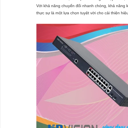
CHI TIẾT VỀ KX-CSW16-PFL K
HÃNG KBVISION
Switch PoE 16 port (hỗ trợ 2 cổng Uplink 1G +
. 16 x 10/100Mbps PoE Ports + 2 SFP ports 10
Uplink, không sử dụng đồng thời cả 4 port)
. Đường truyền hiệu dụng cho cổng PoE: <=100
. Chế độ mở rộng đường truyền lên đế 250m c