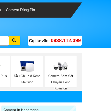
m
Camera Dùng Pin
0938.112.399
Gọi tư vấn:
Plus
Đầu Ghi Ip 8 Kênh
Camera Bám Sát
Kbvision
Chuyển Động
Kbvision
Camera Ip Hdparagon