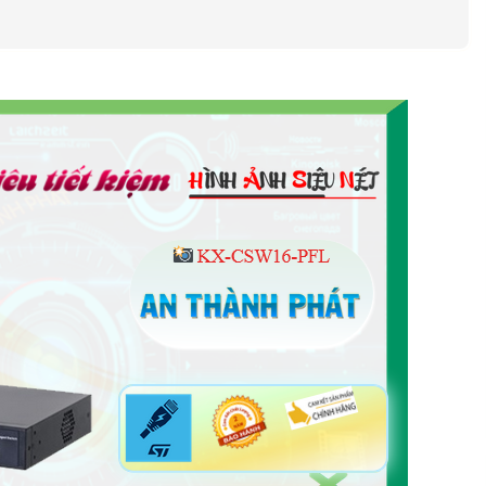
ERA TƯƠNG ỨNG VỚI BẠN
VNÐ
Công Nghệ Kết Nối , web, RJ45 Thiết Kế Switch 8 port Khả