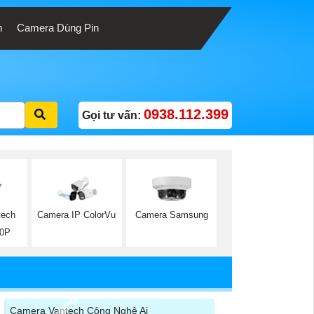
m
Camera Dùng Pin
0938.112.399
Gọi tư vấn:
tech
Camera IP ColorVu
Camera Samsung
80P
Camera Vantech Công Nghệ Ai