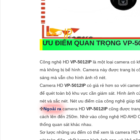
ƯU ĐIỂM QUAN TRỌNG
VP-5
Công nghệ HD
VP-5012IP
là một loại camera có 
mà không bị bể hình. Camera này được trang bị c
sáng mà vẫn cho hình ảnh rõ nét.
Camera HD
VP-5012IP
có giá rẻ hơn so với came
để quét toàn bộ khu vực cần giám sát. Hình ảnh
nét và sắc nét. Nét ưu điểm của công nghệ giúp tiế
✠
Ngoài ra
camera HD
VP-5012IP
cũng được tran
cách lên đến 250m. Nhờ vào công nghệ HD AHD CV
thống quan sát khác nhau.
Sơ lược những ưu đểm có thể xem là camera HD