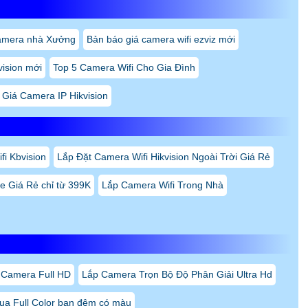
amera nhà Xưởng
Bản báo giá camera wifi ezviz mới
vision mới
Top 5 Camera Wifi Cho Gia Đình
 Giá Camera IP Hikvision
i Kbvision
Lắp Đặt Camera Wifi Hikvision Ngoài Trời Giá Rẻ
e Giá Rẻ chỉ từ 399K
Lắp Camera Wifi Trong Nhà
 Camera Full HD
Lắp Camera Trọn Bộ Độ Phân Giải Ultra Hd
a Full Color ban đêm có màu