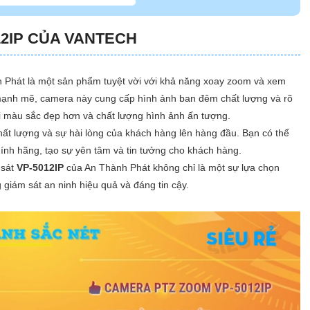
12IP
CỦA VANTECH
h Phát là một sản phẩm tuyệt vời với khả năng xoay zoom và xem
mạnh mẽ, camera này cung cấp hình ảnh ban đêm chất lượng và rõ
màu sắc đẹp hơn và chất lượng hình ảnh ấn tượng.
hất lượng và sự hài lòng của khách hàng lên hàng đầu. Bạn có thể
ính hãng, tạo sự yên tâm và tin tưởng cho khách hàng.
 sát
VP-5012IP
của An Thành Phát không chỉ là một sự lựa chọn
giám sát an ninh hiệu quả và đáng tin cậy.