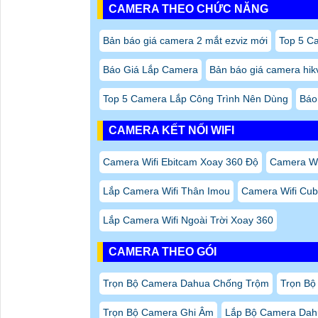
CAMERA THEO CHỨC NĂNG
Bản báo giá camera 2 mắt ezviz mới
Top 5 C
Báo Giá Lắp Camera
Bản báo giá camera hik
Top 5 Camera Lắp Công Trình Nên Dùng
Báo
CAMERA KẾT NỐI WIFI
Camera Wifi Ebitcam Xoay 360 Độ
Camera Wif
Lắp Camera Wifi Thân Imou
Camera Wifi Cub
Lắp Camera Wifi Ngoài Trời Xoay 360
CAMERA THEO GÓI
Trọn Bộ Camera Dahua Chống Trộm
Trọn Bộ
Trọn Bộ Camera Ghi Âm
Lắp Bộ Camera Dahu