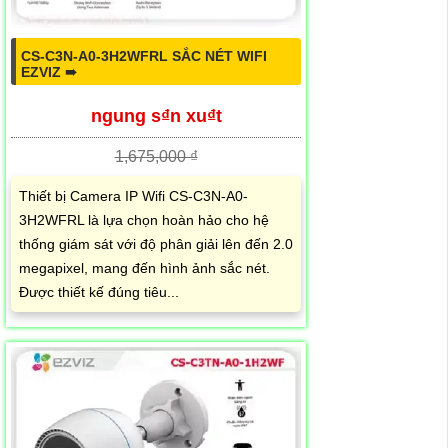
CS-C3N-A0-3H2WFRL SẮC NÉT WIFI
EZVIZ ➠
ngung s₫n xu₫t
1,675,000 ₫
Thiết bị Camera IP Wifi CS-C3N-A0-
3H2WFRL là lựa chọn hoàn hảo cho hệ
thống giám sát với độ phân giải lên đến 2.0
megapixel, mang đến hình ảnh sắc nét.
Được thiết kế đúng tiêu...