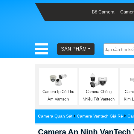
Bộ Camera
Camera
BÁO
GIÁ
TRỌN
SẢN PHẨM
GÓI
SẢN
PHẨM
Camera Ip Có Thu
Camera Chống
Came
Âm Vantech
Nhiễu Tốt Vantech
Kim L
TƯ
Camera Quan Sát
Camera Vantech Giá Rẻ
Ca
VẤN
LẮP
Camera An Ninh VanTech 