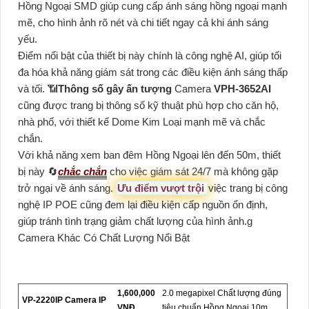
Hồng Ngoại SMD giúp cung cấp ánh sáng hồng ngoại mạnh
mẽ, cho hình ảnh rõ nét và chi tiết ngay cả khi ánh sáng
yếu.
Điểm nổi bật của thiết bị này chính là công nghệ AI, giúp tối
đa hóa khả năng giám sát trong các điều kiện ánh sáng thấp
và tối. 📶
Thông số gây ấn tượng
Camera
VPH-3652AI
cũng được trang bị thông số kỹ thuật phù hợp cho căn hộ,
nhà phố, với thiết kế Dome Kim Loại mạnh mẽ và chắc
chắn.
Với khả năng xem ban đêm Hồng Ngoại lên đến 50m, thiết
bị này 🔄
chắc chắn
cho việc giám sát 24/7 mà không gặp
trở ngại về ánh sáng.
Ưu điểm vượt trội
việc trang bị công
nghệ IP POE cũng đem lại điều kiện cấp nguồn ổn định,
giúp tránh tình trạng giảm chất lượng của hình ảnh.g
Camera Khác Có Chất Lượng Nổi Bật
1,600,000
2.0 megapixel Chất lượng đúng
VP-2220IP Camera IP
VNĐ
tiêu chuẩn Hồng Ngoại 10m