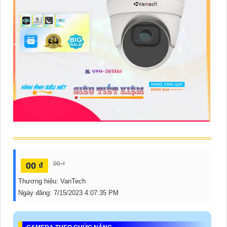
ĐẶT
PHỤ
KIỆN
CAMERA
TƯ
VẤN
DỊCH
VỤ
00 ₫
00 ₫
Thương hiệu:
VanTech
Ngày đăng:
7/15/2023 4:07:35 PM