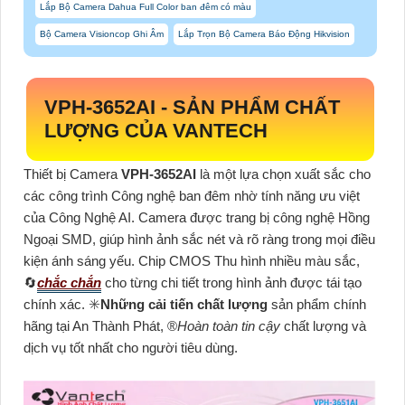
Lắp Bộ Camera Dahua Full Color ban đêm có màu
Bộ Camera Visioncop Ghi Âm
Lắp Trọn Bộ Camera Báo Động Hikvision
VPH-3652AI
- SẢN PHẨM CHẤT
LƯỢNG CỦA VANTECH
Thiết bị Camera
VPH-3652AI
là một lựa chọn xuất sắc cho
các công trình Công nghệ ban đêm nhờ tính năng ưu việt
của Công Nghệ AI. Camera được trang bị công nghệ Hồng
Ngoại SMD, giúp hình ảnh sắc nét và rõ ràng trong mọi điều
kiện ánh sáng yếu. Chip CMOS Thu hình nhiều màu sắc,
🔄
chắc chắn
cho từng chi tiết trong hình ảnh được tái tạo
chính xác. ✳️
Những cải tiến chất lượng
sản phẩm chính
hãng tại An Thành Phát, ®️
Hoàn toàn tin cậy
chất lượng và
dịch vụ tốt nhất cho người tiêu dùng.