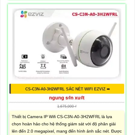
CS-C3N-A0-3H2WFRL SẮC NÉT WIFI EZVIZ ➠
ngung s₫n xu₫t
1,675,000 ₫
Thiết bị Camera IP Wifi CS-C3N-A0-3H2WFRL là lựa
chọn hoàn hảo cho hệ thống giám sát với độ phân giải
lên đến 2.0 megapixel, mang đến hình ảnh sắc nét. Được