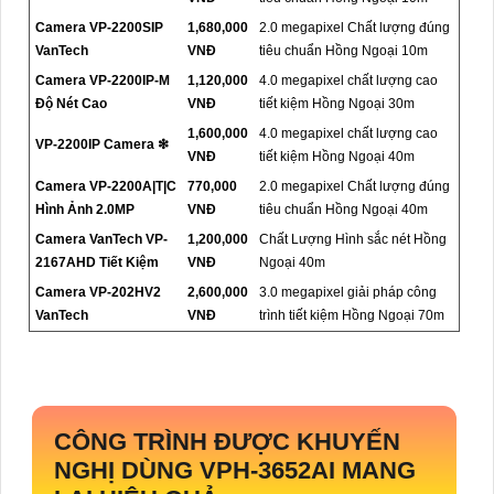
Camera VP-2200SIP
1,680,000
2.0 megapixel Chất lượng đúng
VanTech
VNĐ
tiêu chuẩn Hồng Ngoại 10m
Camera VP-2200IP-M
1,120,000
4.0 megapixel chất lượng cao
Độ Nét Cao
VNĐ
tiết kiệm Hồng Ngoại 30m
1,600,000
4.0 megapixel chất lượng cao
VP-2200IP Camera ❇
VNĐ
tiết kiệm Hồng Ngoại 40m
Camera VP-2200A|T|C
770,000
2.0 megapixel Chất lượng đúng
Hình Ảnh 2.0MP
VNĐ
tiêu chuẩn Hồng Ngoại 40m
Camera VanTech VP-
1,200,000
Chất Lượng Hình sắc nét Hồng
2167AHD Tiết Kiệm
VNĐ
Ngoại 40m
Camera VP-202HV2
2,600,000
3.0 megapixel giải pháp công
VanTech
VNĐ
trình tiết kiệm Hồng Ngoại 70m
CÔNG TRÌNH ĐƯỢC KHUYẾN
NGHỊ DÙNG
VPH-3652AI
MANG