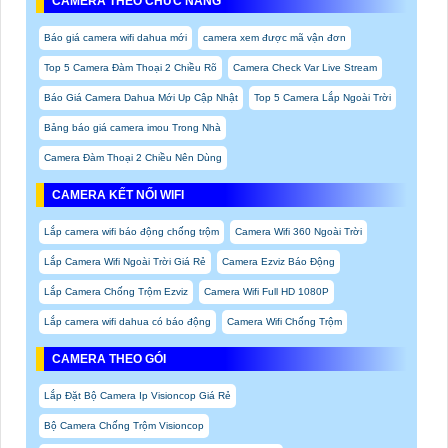
CAMERA THEO CHỨC NĂNG
Báo giá camera wifi dahua mới
camera xem được mã vận đơn
Top 5 Camera Đàm Thoại 2 Chiều Rõ
Camera Check Var Live Stream
Báo Giá Camera Dahua Mới Up Cập Nhật
Top 5 Camera Lắp Ngoài Trời
Bảng báo giá camera imou Trong Nhà
Camera Đàm Thoại 2 Chiều Nên Dùng
CAMERA KẾT NỐI WIFI
Lắp camera wifi báo động chống trộm
Camera Wifi 360 Ngoài Trời
Lắp Camera Wifi Ngoài Trời Giá Rẻ
Camera Ezviz Báo Động
Lắp Camera Chống Trộm Ezviz
Camera Wifi Full HD 1080P
Lắp camera wifi dahua có báo động
Camera Wifi Chống Trộm
CAMERA THEO GÓI
Lắp Đặt Bộ Camera Ip Visioncop Giá Rẻ
Bộ Camera Chống Trộm Visioncop