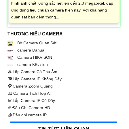
hình ảnh chất lượng sắc nét lên đến 2.0 megapixel, đáp
ứng đúng tiêu chuẩn camera hiện nay. Với khả năng
quan sát ban đêm thông...
THƯƠNG HIỆU CAMERA
Bộ Camera Quan Sát
camera Dahua
Camera HIKVISON
camera KBvision
️🎤️
Lắp Camera Có Thu Âm
📶
Lắp Camera IP Không Dây
🕵️
Camera Zoom Quang
🧛‍♀️
Camera Tích Hợp AI
💻
Lắp Camera IP Có Dây
⚙️
Đầu Ghi Camera HD
📥
Đầu ghi camera IP
TIN TỨC LIÊN QUAN