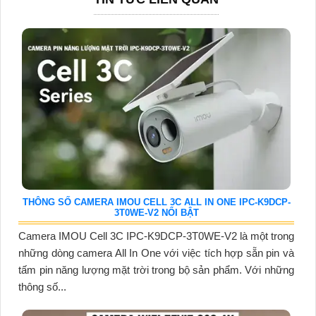
THÔNG SỐ CAMERA IMOU CELL 3C ALL IN ONE IPC-K9DCP-
3T0WE-V2 NỔI BẬT
Camera IMOU Cell 3C IPC-K9DCP-3T0WE-V2 là một trong
những dòng camera All In One với việc tích hợp sẵn pin và
tấm pin năng lượng mặt trời trong bộ sản phẩm. Với những
thông số...