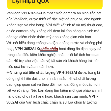
LẠI HIỆU QUẢ
VanTech
VPH-3652AI
là một chiếc camera an ninh sắc nét
của VanTech, được thiết kế đặc biệt để phục vụ cho ngành
khách sạn và nhà hàng. Với thiết kế tinh tế và mỹ thuật cao,
chiếc camera này không chỉ đem lại tính năng an ninh mà
còn tạo điểm nhấn thẩm mỹ cho không gian của bạn.
Với nét kiểu dáng chống va đập, chống nước và chống phá
hoại,
VPH-3652AI
🔄
chắc chắn
hoạt động ổn định ngay cả
trong các điều kiện khắc nghiệt nhất. thiết kế tích hợp cao
cấp Hổ trợ cho việc bảo vệ tài sản và khách hàng trở nên
hiệu quả hơn và an toàn hơn.
✳️
Những cải tiến chất lượng
VPH-3652AI
được trang bị
công nghệ hiện đại, cho hình ảnh sắc nét và chất lượng
cao, giúp quan sát và theo dõi mọi hoạt động một cách chi
tiết và rõ ràng. Nếu bạn đang tìm kiếm một giải pháp an ninh
hàng đầu cho nhà hàng hoặc khách sạn của mình,
VPH-
3652AI
của VanTech chắc chắn là sự lựa chọn lý tưởng.