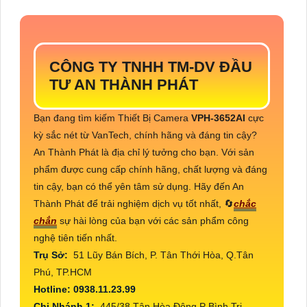
CÔNG TY TNHH TM-DV ĐẦU
TƯ AN THÀNH PHÁT
Bạn đang tìm kiếm Thiết Bị Camera
VPH-3652AI
cực
kỳ sắc nét từ VanTech, chính hãng và đáng tin cậy?
An Thành Phát là địa chỉ lý tưởng cho bạn. Với sản
phẩm được cung cấp chính hãng, chất lượng và đáng
tin cậy, bạn có thể yên tâm sử dụng. Hãy đến An
Thành Phát để trải nghiệm dịch vụ tốt nhất, 🔄
chắc
chắn
sự hài lòng của bạn với các sản phẩm công
nghệ tiên tiến nhất.
Trụ Sở:
51 Lũy Bán Bích, P. Tân Thới Hòa, Q.Tân
Phú, TP.HCM
Hotline: 0938.11.23.99
Chi Nhánh 1:
445/38 Tân Hòa Đông,P Bình Trị