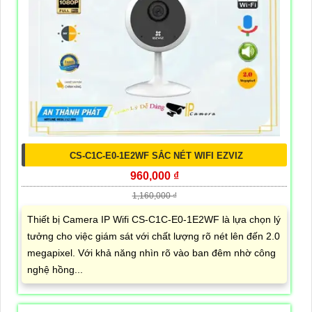
CS-C1C-E0-1E2WF SẮC NÉT WIFI EZVIZ
960,000 ₫
1,160,000 ₫
Thiết bị Camera IP Wifi CS-C1C-E0-1E2WF là lựa chọn lý
tưởng cho việc giám sát với chất lượng rõ nét lên đến 2.0
megapixel. Với khả năng nhìn rõ vào ban đêm nhờ công
nghệ hồng...