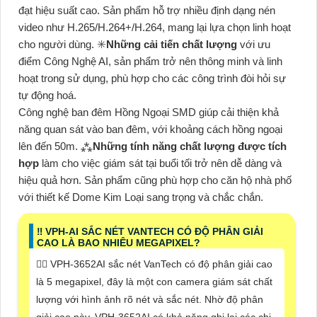
đạt hiệu suất cao. Sản phẩm hỗ trợ nhiều định dạng nén
video như H.265/H.264+/H.264, mang lại lựa chọn linh hoạt
cho người dùng. ✳️
Những cải tiến chất lượng
với ưu
điểm Công Nghệ AI, sản phẩm trở nên thông minh và linh
hoạt trong sử dụng, phù hợp cho các công trình đòi hỏi sự
tự động hoá.
Công nghệ ban đêm Hồng Ngoại SMD giúp cải thiện khả
năng quan sát vào ban đêm, với khoảng cách hồng ngoại
lên đến 50m. ⁂
Những tính năng chất lượng được tích
hợp
làm cho việc giám sát tại buổi tối trở nên dễ dàng và
hiệu quả hơn. Sản phẩm cũng phù hợp cho căn hộ nhà phố
với thiết kế Dome Kim Loại sang trọng và chắc chắn.
‼️ VPH-AI SẮC NÉT VANTECH CÓ ĐỘ PHÂN GIẢI
CAO LÀ BAO NHIÊU MEGAPIXEL?
❤️‍💋‍ VPH-3652AI sắc nét VanTech có độ phân giải cao
là 5 megapixel, đây là một con camera giám sát chất
lượng với hình ảnh rõ nét và sắc nét. Nhờ độ phân