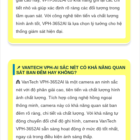
giải cao này, VPH-3652AI có khả năng ghi lại các chi
tiết nhỏ và giúp xác định rõ ràng các đối tượng trong
tầm quan sát. Với công nghệ tiên tiến và chất lượng
hình ảnh tốt, VPH-3652AI là lựa chọn lý tưởng cho hệ
thống giám sát hiện đại.
📌 VANTECH VPH-AI SẮC NÉT CÓ KHẢ NĂNG QUAN
SÁT BAN ĐÊM HAY KHÔNG?
👸 VanTech VPH-3652AI là một camera an ninh sắc
nét với độ phân giải cao, tiên tiến và chất lượng hình
ảnh chất lượng. Tích hợp công nghệ hồng ngoại
thông minh, camera này có khả năng quan sát ban
đêm rõ ràng, chi tiết và chất lượng. Với khả năng tự
động chuyển đổi chế độ ghi hình, camera VanTech
VPH-3652AI sẵn sàng hoạt động ở mức độ tốt nhất,
ngay cả trong điều kiện ánh sáng thấp.