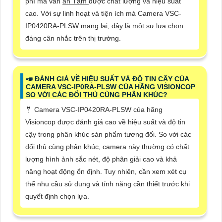
phí mà vẫn
an Tâm
được chất lượng và hiệu suất
cao. Với sự linh hoạt và tiện ích mà Camera VSC-
IP0420RA-PLSW mang lại, đây là một sự lựa chọn
đáng cân nhắc trên thị trường.
📣 ĐÁNH GIÁ VỀ HIỆU SUẤT VÀ ĐỘ TIN CẬY CỦA
CAMERA VSC-IP0RA-PLSW CỦA HÃNG VISIONCOP
SO VỚI CÁC ĐỐI THỦ CÙNG PHÂN KHÚC?
🤵 Camera VSC-IP0420RA-PLSW của hãng
Visioncop được đánh giá cao về hiệu suất và độ tin
cậy trong phân khúc sản phẩm tương đối. So với các
đối thủ cùng phân khúc, camera này thường có chất
lượng hình ảnh sắc nét, độ phân giải cao và khả
năng hoạt động ổn định. Tuy nhiên, cần xem xét cụ
thể nhu cầu sử dụng và tính năng cần thiết trước khi
quyết định chọn lựa.