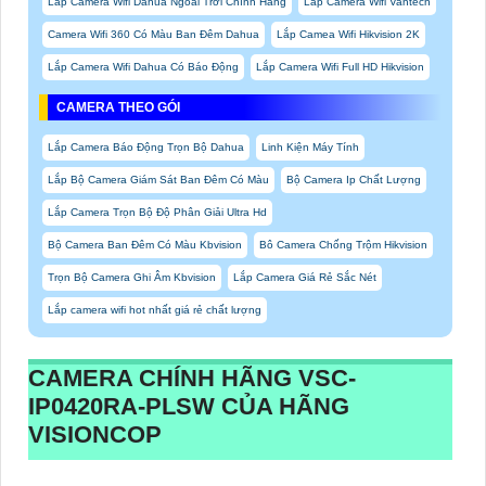
Lắp Camera Wifi Dahua Ngoài Trời Chính Hãng
Lắp Camera Wifi Vantech
Camera Wifi 360 Có Màu Ban Đêm Dahua
Lắp Camea Wifi Hikvision 2K
Lắp Camera Wifi Dahua Có Báo Động
Lắp Camera Wifi Full HD Hikvision
CAMERA THEO GÓI
Lắp Camera Báo Động Trọn Bộ Dahua
Linh Kiện Máy Tính
Lắp Bộ Camera Giám Sát Ban Đêm Có Màu
Bộ Camera Ip Chất Lượng
Lắp Camera Trọn Bộ Độ Phân Giải Ultra Hd
Bộ Camera Ban Đêm Có Màu Kbvision
Bô Camera Chống Trộm Hikvision
Trọn Bộ Camera Ghi Âm Kbvision
Lắp Camera Giá Rẻ Sắc Nét
Lắp camera wifi hot nhất giá rẻ chất lượng
CAMERA CHÍNH HÃNG
VSC-
IP0420RA-PLSW
CỦA HÃNG
VISIONCOP