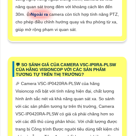
năng quan sát trong đêm với khoảng cách lên đến
30m. 👍
Ngoài ra
camera còn tích hợp tính năng PTZ,
cho phép điều chỉnh hướng quay và thu phóng từ xa,
giúp mở rộng phạm vi quan sát.
️💬 SO SÁNH GIÁ CỦA CAMERA VSC-IP0RA-PLSW
CỦA HÃNG VISIONCOP VỚI CÁC SẢN PHẨM
TƯƠNG TỰ TRÊN THỊ TRƯỜNG?
️🎉 Camera VSC-IP0420RA-PLSW của hãng
Visioncop nổi bật với tính năng hiện đại, chất lượng
hình ảnh sắc nét và khả năng quan sát xa. So sánh
với các sản phẩm tương tự trên thị trường, Camera
VSC-IP0420RA-PLSW có giá cả phải chăng hơn so
với các đối thủ cùng phân khúc. Với chất lượng được
trang bị Công trình Được người tiêu dùng tiết kiệm chi