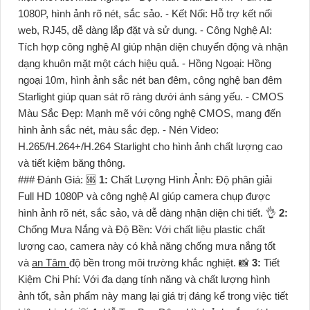
1080P, hình ảnh rõ nét, sắc sảo. - Kết Nối: Hỗ trợ kết nối
web, RJ45, dễ dàng lắp đặt và sử dụng. - Công Nghệ AI:
Tích hợp công nghệ AI giúp nhận diện chuyển động và nhận
dạng khuôn mặt một cách hiệu quả. - Hồng Ngoại: Hồng
ngoại 10m, hình ảnh sắc nét ban đêm, công nghệ ban đêm
Starlight giúp quan sát rõ ràng dưới ánh sáng yếu. - CMOS
Màu Sắc Đẹp: Mạnh mẽ với công nghệ CMOS, mang đến
hình ảnh sắc nét, màu sắc đẹp. - Nén Video:
H.265/H.264+/H.264 Starlight cho hình ảnh chất lượng cao
và tiết kiệm băng thông.
### Đánh Giá: 🆘
1:
Chất Lượng Hình Ảnh: Độ phân giải
Full HD 1080P và công nghệ AI giúp camera chụp được
hình ảnh rõ nét, sắc sảo, và dễ dàng nhận diện chi tiết. 👌
2:
Chống Mưa Nắng và Độ Bền: Với chất liệu plastic chất
lượng cao, camera này có khả năng chống mưa nắng tốt
và
an Tâm
độ bền trong môi trường khắc nghiệt. 📸
3:
Tiết
Kiệm Chi Phí: Với đa dạng tính năng và chất lượng hình
ảnh tốt, sản phẩm này mang lại giá trị đáng kể trong việc tiết