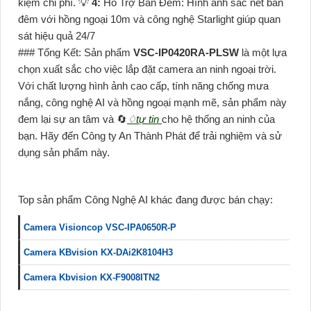
kiệm chi phí. 💡
4:
Hỗ Trợ Ban Đêm: Hình ảnh sắc nét ban
đêm với hồng ngoại 10m và công nghệ Starlight giúp quan
sát hiệu quả 24/7
### Tổng Kết: Sản phẩm
VSC-IP0420RA-PLSW
là một lựa
chọn xuất sắc cho việc lắp đặt camera an ninh ngoại trời.
Với chất lượng hình ảnh cao cấp, tính năng chống mưa
nắng, công nghệ AI và hồng ngoại mạnh mẽ, sản phẩm này
đem lại sự an tâm và 🔄
♢
tự tin
cho hệ thống an ninh của
bạn. Hãy đến Công ty An Thành Phát để trải nghiệm và sử
dụng sản phẩm này.
Top sản phẩm Công Nghệ AI khác đang được bán chạy:
Camera Visioncop VSC-IPA0650R-P
Camera KBvision KX-DAi2K8104H3
Camera Kbvision KX-F9008ITN2