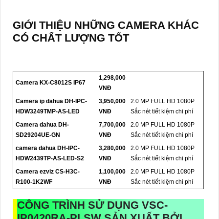
GIỚI THIỆU NHỮNG CAMERA KHÁC
CÓ CHẤT LƯỢNG TỐT
1,298,000
Camera KX-C8012S IP67
VNĐ
Camera ip dahua DH-IPC-
3,950,000
2.0 MP FULL HD 1080P
HDW3249TMP-AS-LED
VNĐ
Sắc nét tiết kiệm chi phí
Camera dahua DH-
7,700,000
2.0 MP FULL HD 1080P
SD29204UE-GN
VNĐ
Sắc nét tiết kiệm chi phí
camera dahua DH-IPC-
3,280,000
2.0 MP FULL HD 1080P
HDW2439TP-AS-LED-S2
VNĐ
Sắc nét tiết kiệm chi phí
Camera ezviz CS-H3C-
1,100,000
2.0 MP FULL HD 1080P
R100-1K2WF
VNĐ
Sắc nét tiết kiệm chi phí
CÔNG TRÌNH SỬ DỤNG
VSC-
IP0420RA-PLSW
SẢN XUẤT BỞI