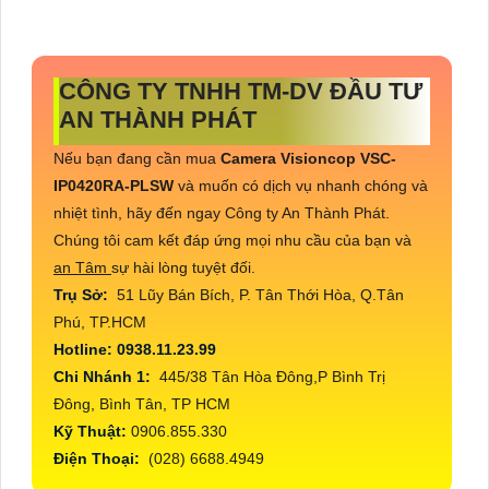
CÔNG TY TNHH TM-DV ĐẦU TƯ
AN THÀNH PHÁT
Nếu bạn đang cần mua
Camera Visioncop
VSC-
IP0420RA-PLSW
và muốn có dịch vụ nhanh chóng và
nhiệt tình, hãy đến ngay Công ty An Thành Phát.
Chúng tôi cam kết đáp ứng mọi nhu cầu của bạn và
an Tâm
sự hài lòng tuyệt đối.
Trụ Sở:
51 Lũy Bán Bích, P. Tân Thới Hòa, Q.Tân
Phú, TP.HCM
Hotline: 0938.11.23.99
Chi Nhánh 1:
445/38 Tân Hòa Đông,P Bình Trị
Đông, Bình Tân, TP HCM
Kỹ Thuật:
0906.855.330
Điện Thoại:
(028) 6688.4949