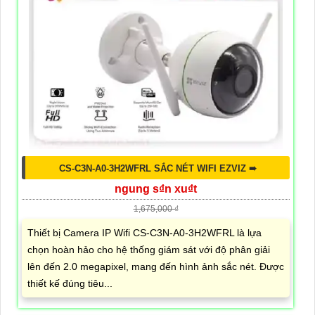
CS-C3N-A0-3H2WFRL SẮC NÉT WIFI EZVIZ ➠
ngung s₫n xu₫t
1,675,000 ₫
Thiết bị Camera IP Wifi CS-C3N-A0-3H2WFRL là lựa
chọn hoàn hảo cho hệ thống giám sát với độ phân giải
lên đến 2.0 megapixel, mang đến hình ảnh sắc nét. Được
thiết kế đúng tiêu...