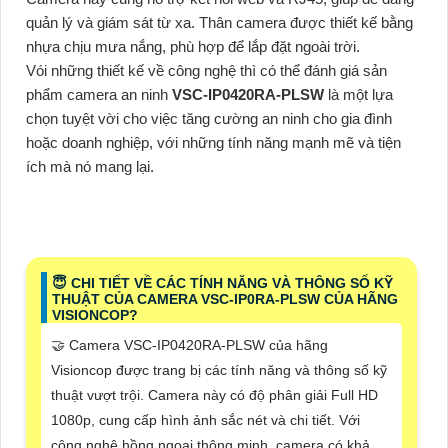
quản lý và giám sát từ xa. Thân camera được thiết kế bằng
nhựa chịu mưa nắng, phù hợp để lắp đặt ngoài trời.
Vói những thiết kế về công nghệ thì có thể đánh giá sản
phẩm camera an ninh
VSC-IP0420RA-PLSW
là một lựa
chọn tuyệt vời cho việc tăng cường an ninh cho gia đình
hoặc doanh nghiệp, với những tính năng mạnh mẽ và tiện
ích mà nó mang lại.
😇 CHI TIẾT VỀ CÁC TÍNH NĂNG VÀ THÔNG SỐ KỸ
THUẬT CỦA CAMERA VSC-IP0RA-PLSW CỦA HÃNG
VISIONCOP?
🤝 Camera VSC-IP0420RA-PLSW của hãng
Visioncop được trang bị các tính năng và thông số kỹ
thuật vượt trội. Camera này có độ phân giải Full HD
1080p, cung cấp hình ảnh sắc nét và chi tiết. Với
công nghệ hồng ngoại thông minh, camera có khả