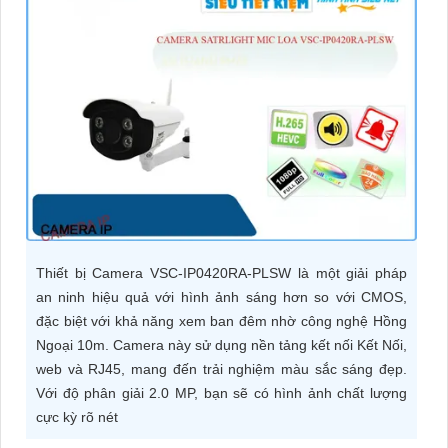
ĐẶT
PHỤ
KIỆN
CAMERA
TƯ
VẤN
Thiết bị Camera VSC-IP0420RA-PLSW là một giải pháp
DỊCH
an ninh hiệu quả với hình ảnh sáng hơn so với CMOS,
VỤ
đặc biệt với khả năng xem ban đêm nhờ công nghệ Hồng
Ngoại 10m. Camera này sử dụng nền tảng kết nối Kết Nối,
web và RJ45, mang đến trải nghiệm màu sắc sáng đẹp.
Với độ phân giải 2.0 MP, bạn sẽ có hình ảnh chất lượng
cực kỳ rõ nét