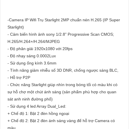
-Camera IP Wifi Trụ Starlight 2MP chuẩn nén H.265 (IP Super
Starlight)
- Cảm biến hình ảnh sony 1/2.8" Progressive Scan CMOS;
H.265/H.264+/H.264/MJPEG
- Độ phân giải 1920x1080 với 20fps
- Độ nhạy sáng 0.0002Lux
- Sử dụng ống kính 3.6mm
- Tính năng giảm nhiễu số 3D DNR, chống ngược sáng BLC,
- Hỗ trợ P2P
- Chức năng Starlight giúp nhìn trong bóng tối có màu khi có
sự hỗ chợ một chút ánh sáng (sản phẩm phù hợp cho quan
sát anh ninh đường phố)
- Sử dụng 4 led Array Dual_Led:
+ Chế độ 1: Bật 2 đèn hồng ngoại
+ Chế độ 2: Bật 2 đèn ánh sáng vàng để hỗ trợ Camera có
màu