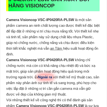
HÃNG VISIONCOP
Camera Visioncop
VSC-IP0420RA-PLSW
là một sản
phẩm camera an ninh chất lượng cao được thiết kế đặc biệt
để lắp đặt ở những vị trí chịu mưa nắng tốt. Với thiết kế nhẹ
và tinh tế, sản phẩm này sử dụng chất liệu nhựa Plastic,
giúp nó chống nước, chống nắng và chịu được điều kiện
thời tiết khắc nghiệt mà vẫn
an Tâm
hiệu suất hoạt động ổn
định.
Camera Visioncop
VSC-IP0420RA-PLSW
không chỉ
chống nước mà còn có khả năng chịu nhiệt độ và bức xạ
mặt trời, giúp sản phẩm hoạt động hiệu quả trong môi
trường ngoài trời. 👍
Ngoài ra
với thiết kế mỹ thuật cao, sản
phẩm này phản ánh sự tinh tế và sang trọng, phù hợp cho
việc lắp đặt ở những vị trí cần gắn camera mà vẫn giữ
được vẻ đẹp của không gian mỹ thuật.
Vói những thiết kế về công nghệ thì có thể đánh giá sản
phẩm
Camera Visioncop
VSC-IP0420RA-PLSW
là sự lựa