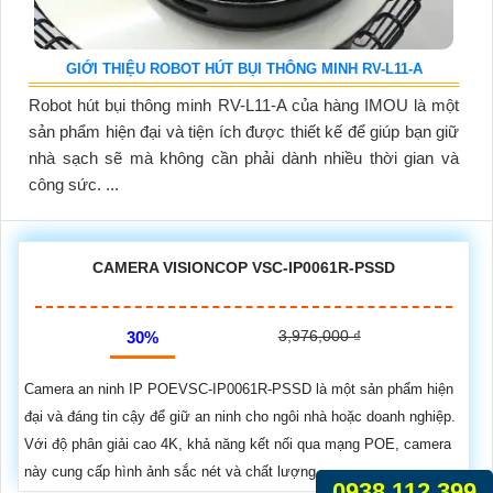
GIỚI THIỆU ROBOT HÚT BỤI THÔNG MINH RV-L11-A
Robot hút bụi thông minh RV-L11-A của hàng IMOU là một
sản phẩm hiện đại và tiện ích được thiết kế để giúp bạn giữ
nhà sạch sẽ mà không cần phải dành nhiều thời gian và
công sức. ...
CAMERA VISIONCOP VSC-IP0061R-PSSD
3,976,000 ₫
30%
Camera an ninh IP POEVSC-IP0061R-PSSD là một sản phẩm hiện
đại và đáng tin cậy để giữ an ninh cho ngôi nhà hoặc doanh nghiệp.
Với độ phân giải cao 4K, khả năng kết nối qua mạng POE, camera
này cung cấp hình ảnh sắc nét và chất lượng
0938.112.399