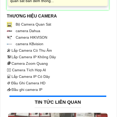
quan sát ban đêm thông...
THƯƠNG HIỆU CAMERA
Bộ Camera Quan Sát
camera Dahua
Camera HIKVISON
camera KBvision
️🎤️
Lắp Camera Có Thu Âm
📶
Lắp Camera IP Không Dây
🕵️
Camera Zoom Quang
🧛‍♀️
Camera Tích Hợp AI
💻
Lắp Camera IP Có Dây
⚙️
Đầu Ghi Camera HD
📥
Đầu ghi camera IP
TIN TỨC LIÊN QUAN