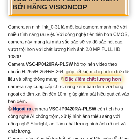
BỞI HÃNG VISIONCOP
Camera an ninh link_0-31 là một loại camera mạnh mẽ với
nhiều tính năng ưu việt. Với công nghệ tiên tiến hơn CMOS,
camera này mang lại màu sắc sặc sỡ và độ sắc nét cao,
vượt trội hơn với chất lượng hình ảnh 2.0 MP FULL HD
1080P.
Camera
VSC-IP0420RA-PLSW
hỗ trợ nén video theo
chuẩn H.265/H.264+/H.264, giúp tiết kiệm chi phí lưu trữ dữ
liệu và băng thông mạng. 🔖
Đặc điểm chất lượng hơn
camera này cung cấp chức năng xem ban đêm với hồng
ngoại có tầm xa lên đến 10m, giúp giám sát hiệu quả cả vào
ban đêm.
👍
Ngoài ra
camera
VSC-IP0420RA-PLSW
còn tích hợp
công nghệ AI chống trộm, xử lý hình ảnh thiếu sáng với
công nghệ Starlight,
an Tâm
chất lượng hình ảnh rõ nét và
chất lượng.
Camera này cũng hỗ trợ kết nối web và RJ45, giúp dễ dàng