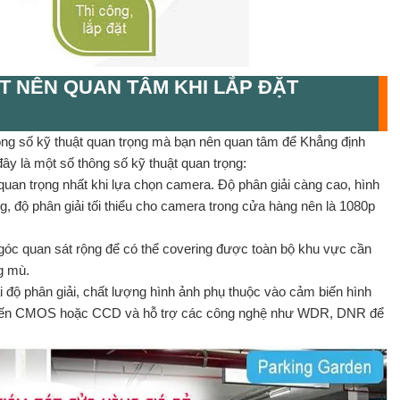
 NÊN QUAN TÂM KHI LẮP ĐẶT
ông số kỹ thuật quan trọng mà bạn nên quan tâm để Khẳng định
ây là một số thông số kỹ thuật quan trọng:
quan trọng nhất khi lựa chọn camera. Độ phân giải càng cao, hình
g, độ phân giải tối thiểu cho camera trong cửa hàng nên là 1080p
óc quan sát rộng để có thể covering được toàn bộ khu vực cần
g mù.
 độ phân giải, chất lượng hình ảnh phụ thuộc vào cảm biến hình
biến CMOS hoặc CCD và hỗ trợ các công nghệ như WDR, DNR để