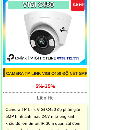
CAMERA TP-LINK VIGI C450 ĐỘ NÉT 5MP
5%-35%
Liên Hệ
Camera TP-Link VIGI C450 độ phân giải
5MP hình ảnh màu 24/7 nhờ ống kính
khẩu độ lớn Smart IR 30m quan sát đêm