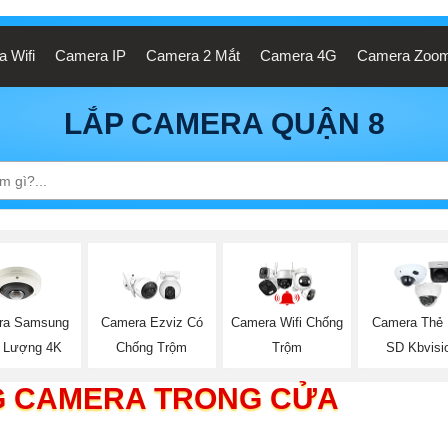
 Wifi
Camera IP
Camera 2 Mắt
Camera 4G
Camera Zoo
LẮP CAMERA QUẬN 8
ra Samsung
Camera Ezviz Có
Camera Wifi Chống
Camera Thẻ
 Lượng 4K
Chống Trộm
Trộm
SD Kbvisi
G CAMERA TRONG CỬA