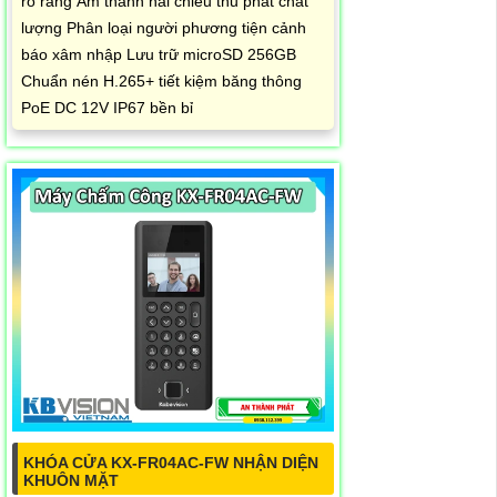
rõ ràng Âm thanh hai chiều thu phát chất
lượng Phân loại người phương tiện cảnh
báo xâm nhập Lưu trữ microSD 256GB
Chuẩn nén H.265+ tiết kiệm băng thông
PoE DC 12V IP67 bền bỉ
KHÓA CỬA KX-FR04AC-FW NHẬN DIỆN
KHUÔN MẶT