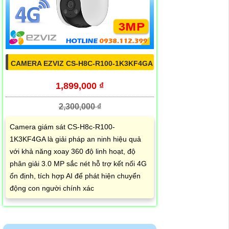
CAMERA EZVIZ CS-H8C-R100-1K3KF4GA
1,899,000 ₫
2,300,000 ₫
Camera giám sát CS-H8c-R100-
1K3KF4GA là giải pháp an ninh hiệu quả
với khả năng xoay 360 độ linh hoạt, độ
phân giải 3.0 MP sắc nét hỗ trợ kết nối 4G
ổn định, tích hợp AI để phát hiện chuyển
động con người chính xác