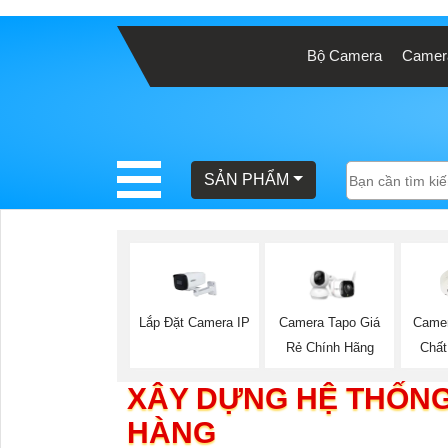
Bộ Camera
Camera
BÁO
GIÁ
TRỌN
GÓI
SẢN PHẨM
SẢN
PHẨM
Lắp Đặt Camera IP
Came
Camera Tapo Giá
Chất
Rẻ Chính Hãng
TƯ
XÂY DỰNG HỆ THỐN
VẤN
HÀNG
LẮP