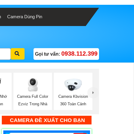
m
Camera Dùng Pin
0938.112.399
Gọi tư vấn:
Camera Full Color
 Nhớ
Camera Kbvision
Ezviz Trong Nhà
on
360 Toàn Cảnh
CAMERA ĐỀ XUẤT CHO BẠN