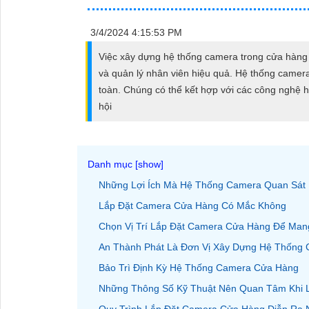
ĐẶT
3/4/2024 4:15:53 PM
Việc xây dựng hệ thống camera trong cửa hàng l
PHỤ
và quản lý nhân viên hiệu quả. Hệ thống camera 
KIỆN
toàn. Chúng có thể kết hợp với các công nghệ h
CAMERA
hội
TƯ
VẤN
Những Lợi Ích Mà Hệ Thống Camera Quan Sát 
DỊCH
Lắp Đặt Camera Cửa Hàng Có Mắc Không
VỤ
Chọn Vị Trí Lắp Đặt Camera Cửa Hàng Để Man
An Thành Phát Là Đơn Vị Xây Dựng Hệ Thống
Bảo Trì Định Kỳ Hệ Thống Camera Cửa Hàng
Những Thông Số Kỹ Thuật Nên Quan Tâm Khi 
Quy Trình Lắp Đặt Camera Cửa Hàng Diễn Ra