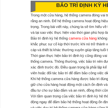
BẢO TRÌ ĐỊNH KỲ
Trong một cửa hàng, hệ thống camera đóng vai trò
rằng an ninh. Để hệ thống camera hoạt động hiệu 
trọng. Trong bài viết này, chúng ta sẽ tìm hiểu v
và tại sao việc thực hiện vào thời gian phù hợp l
Bảo trì định kỳ hệ thống
camera cửa hàng
không 
khắc phục sự cố kịp thời trước khi nó trở thành 
cáp và thiết bị khác thường xuyên giúp tăng tuổi
Thời gian thực hiện bảo trì định kỳ cũng đóng vai
thống camera. Thông thường, việc bảo trì nên đư
xác định trước đó. Điều quan trọng là phải lập k
viên hoặc đối tác bảo trì để đảm bảo công việc di
Khi hệ thống camera cửa hàng được bảo trì đúng 
giữ cho cửa hàng hoạt động một cách ổn định và 
đầu tư cho sự bảo đảm và an ninh, đồng thời cũng
Với tầm quan trọng của việc bảo trì định kỳ hệ th
động ngay để đảm bảo hệ thống hoạt động ổn định
và việc duy trì hệ thống camera cửa hàng cũng l