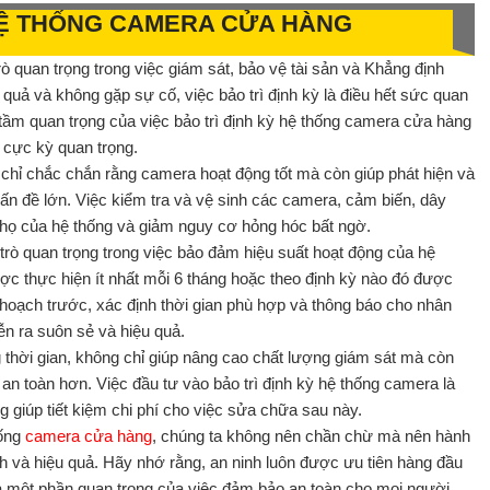
 HỆ THỐNG CAMERA CỬA HÀNG
 quan trọng trong việc giám sát, bảo vệ tài sản và Khẳng định
quả và không gặp sự cố, việc bảo trì định kỳ là điều hết sức quan
ề tầm quan trọng của việc bảo trì định kỳ hệ thống camera cửa hàng
à cực kỳ quan trọng.
chỉ chắc chắn rằng camera hoạt động tốt mà còn giúp phát hiện và
vấn đề lớn. Việc kiểm tra và vệ sinh các camera, cảm biến, dây
 thọ của hệ thống và giảm nguy cơ hỏng hóc bất ngờ.
 trò quan trọng trong việc bảo đảm hiệu suất hoạt động của hệ
ợc thực hiện ít nhất mỗi 6 tháng hoặc theo định kỳ nào đó được
ế hoạch trước, xác định thời gian phù hợp và thông báo cho nhân
ễn ra suôn sẻ và hiệu quả.
thời gian, không chỉ giúp nâng cao chất lượng giám sát mà còn
an toàn hơn. Việc đầu tư vào bảo trì định kỳ hệ thống camera là
 giúp tiết kiệm chi phí cho việc sửa chữa sau này.
ống
camera cửa hàng
, chúng ta không nên chần chừ mà nên hành
 và hiệu quả. Hãy nhớ rằng, an ninh luôn được ưu tiên hàng đầu
à một phần quan trọng của việc đảm bảo an toàn cho mọi người.