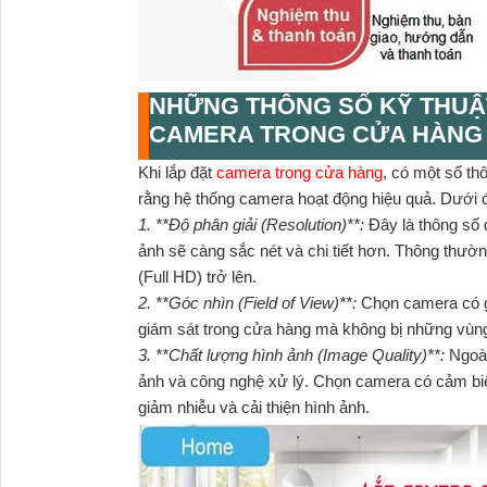
NHỮNG THÔNG SỐ KỸ THUẬT
CAMERA TRONG CỬA HÀNG
Khi lắp đặt
camera trong cửa hàng
, có một số th
rằng hệ thống camera hoạt động hiệu quả. Dưới đ
1. **Độ phân giải (Resolution)**:
Đây là thông số 
ảnh sẽ càng sắc nét và chi tiết hơn. Thông thườn
(Full HD) trở lên.
2. **Góc nhìn (Field of View)**:
Chọn camera có g
giám sát trong cửa hàng mà không bị những vùn
3. **Chất lượng hình ảnh (Image Quality)**:
Ngoài
ảnh và công nghệ xử lý. Chọn camera có cảm 
giảm nhiễu và cải thiện hình ảnh.