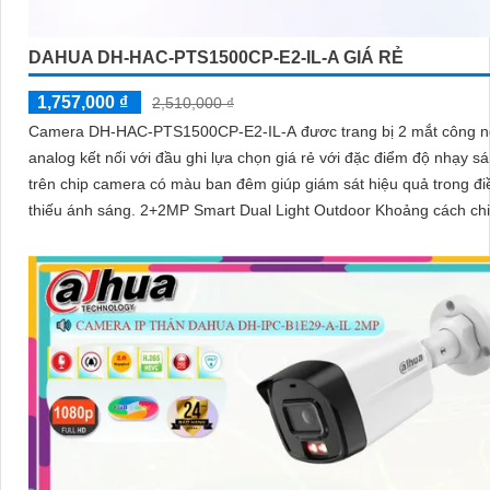
DAHUA DH-HAC-PTS1500CP-E2-IL-A GIÁ RẺ
1,757,000 ₫
2,510,000 ₫
Camera DH-HAC-PTS1500CP-E2-IL-A đươc trang bị 2 mắt công 
analog kết nối với đầu ghi lựa chọn giá rẻ với đặc điểm độ nhạy s
trên chip camera có màu ban đêm giúp giám sát hiệu quả trong đi
thiếu ánh sáng. 2+2MP Smart Dual Light Outdoor Khoảng cách ch
sáng 50 m