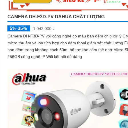
CAMERA DH-F3D-PV DAHUA CHẤT LƯỢNG
5%-35%
1,042,000 ₫
Camera DH-F3D-PV với công nghệ có màu ban đêm chip xử lý 
micro thu âm và loa tích hợp cho đàm thoại giám sát chất lượng Fu
ban đêm trong khoảng cách 30m. hổ trợ khe cắm thẻ nhớ Micro SD
256GB công nghệ IP Wifi kết nối dễ dàng