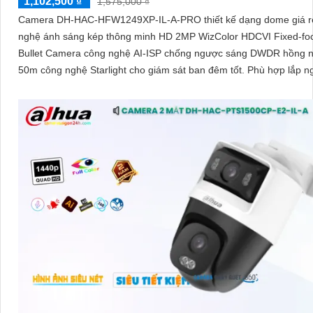
1,102,500 ₫
1,575,000 ₫
Camera DH-HAC-HFW1249XP-IL-A-PRO thiết kế dạng dome giá r
nghệ ánh sáng kép thông minh HD 2MP WizColor HDCVI Fixed-foc
Bullet Camera công nghệ AI-ISP chống ngược sáng DWDR hồng n
50m công nghệ Starlight cho giám sát ban đêm tốt. Phù hợp lắp ngoài trời
kho hàng nhà xưởng