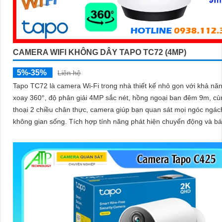
CAMERA WIFI KHÔNG DÂY TAPO TC72 (4MP)
5%-35%
Liên hệ
Tapo TC72 là camera Wi-Fi trong nhà thiết kế nhỏ gọn với khả nă
xoay 360°, độ phân giải 4MP sắc nét, hồng ngoại ban đêm 9m, c
thoại 2 chiều chân thực, camera giúp bạn quan sát mọi ngóc ngác
không gian sống. Tích hợp tính năng phát hiện chuyển động và báo động
thông minh, cùng khe thẻ nhớ hỗ trợ đến 512GB, Tapo TC72 man
sự an tâm tuyệt đối cho cả gia đình