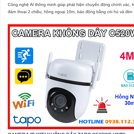
Công nghệ AI thông minh giúp phát hiện chuyển động chính xác, 
đàm thoại 2 chiều, hồng ngoại 10m, báo động bằng còi hú và đèn 
mang đến giải pháp an ninh toàn diện, với khe cắm thẻ nhớ hỗ trợ 
512GB lưu trữ lâu dài