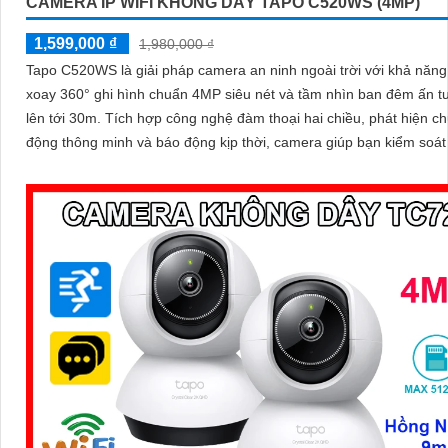
CAMERA IP WIFI KHÔNG DÂY TAPO C520WS (4MP)
1,599,000 ₫
1,980,000 ₫
Tapo C520WS là giải pháp camera an ninh ngoài trời với khả năn
xoay 360° ghi hình chuẩn 4MP siêu nét và tầm nhìn ban đêm ấn 
lên tới 30m. Tích hợp công nghệ đàm thoại hai chiều, phát hiện chuyển
động thông minh và báo động kịp thời, camera giúp bạn kiểm soát
dù ở bất cứ đâu