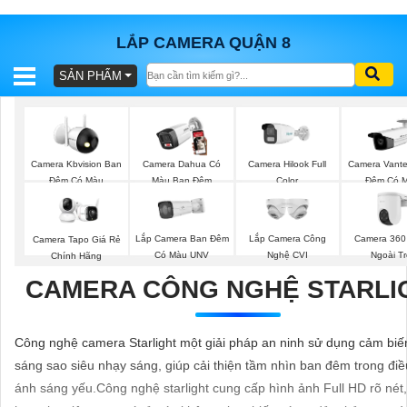
LẮP CAMERA QUẬN 8
SẢN PHẨM
BÁO
GIÁ
TRỌN
GÓI
Camera Kbvision Ban
Camera Dahua Có
Camera Hilook Full
Camera Vant
Đêm Có Màu
Màu Ban Đêm
Color
Đêm Có 
SẢN
Lắp Camera Ban Đêm
Lắp Camera Công
Camera 360
Camera Tapo Giá Rẻ
PHẨM
Có Màu UNV
Nghệ CVI
Ngoài Tr
Chính Hãng
CAMERA CÔNG NGHỆ STARLI
TƯ
Công nghệ camera Starlight một giải pháp an ninh sử dụng cảm biế
VẤN
sáng sao siêu nhạy sáng, giúp cải thiện tầm nhìn ban đêm trong điề
LẮP
ánh sáng yếu.Công nghệ starlight cung cấp hình ảnh Full HD rõ nét,