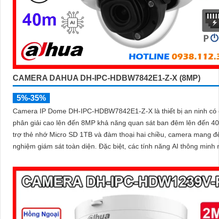
CAMERA DAHUA DH-IPC-HDBW7842E1-Z-X (8MP)
5%-35%
Camera IP Dome DH-IPC-HDBW7842E1-Z-X là thiết bị an ninh có
phân giải cao lên đến 8MP khả năng quan sát ban đêm lên đến 4
trợ thẻ nhớ Micro SD 1TB và đàm thoại hai chiều, camera mang đế
nghiệm giám sát toàn diện. Đặc biệt, các tính năng AI thông minh như
nhận diện khuôn mặt và đếm người giúp nâng cao hiệu quả quản l
ninh cho mọi không gian trong nhà