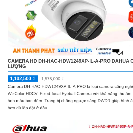
CAMERA HD DH-HAC-HDW1249XP-IL-A-PRO DAHUA 
LƯỢNG
1,102,500 ₫
1,575,000 ₫
Camera DH-HAC-HDW1249XP-IL-A-PRO là loại camera công ng
WizColor HDCVI Fixed-focal Eyeball Camera với khả năng thu âm 
ảnh màu ban đêm. Trang bị chống ngược sáng DWDR giúp hình ảnh rõ
hơn dù lắp đặt ở đâu