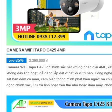
CAMERA WIFI TAPO C425 4MP
5%-35%
3,390,000 ₫
Camera WiFi Tapo C425 ghi hình sắc nét với độ phân giải 4MP, kết
không dây linh hoạt, dễ dàng lắp đặt ở bất kỳ vị trí nào. Công nghệ quan
sát ban đêm có màu, cảm biến thông minh phát hiện người và ch
động chính xác, lưu trữ linh hoạt trên thẻ nhớ hoặc đám mây, chố
hiệu quả