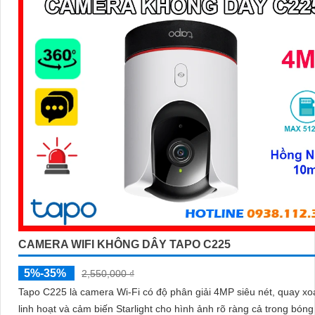
ổn định trong mọi điều kiện thời tiết.
Tùy thuộc vào nhu cầu sử dụng cụ thể của bạn, bạn nên tham khảo
sánh các sản phẩm trên thị trường để chọn lựa camera Starlight m
sáng yếu phù hợp nhất.
'
CAMERA WIFI KHÔNG DÂY TAPO C225
5%-35%
2,550,000 ₫
Tapo C225 là camera Wi-Fi có độ phân giải 4MP siêu nét, quay xo
linh hoạt và cảm biến Starlight cho hình ảnh rõ ràng cả trong bóng 