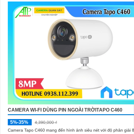
CAMERA WI-FI DÙNG PIN NGOÀI TRỜITAPO C460
5%-35%
4,390,000 ₫
Camera Tapo C460 mang đến hình ảnh siêu nét với độ phân giải 