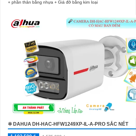
+ phần thân bằng nhựa + Giá đỡ bằng kim loại
✲ DAHUA DH-HAC-HFW1249XP-IL-A-PRO SẮC NÉT