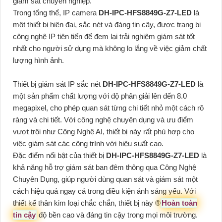
giám sát chuyên nghiệp.
Trong tổng thể, IP camera
DH-IPC-HFS8849G-Z7-LED
là
một thiết bị hiện đại, sắc nét và đáng tin cậy, được trang bị
công nghệ IP tiên tiến để đem lại trải nghiệm giám sát tốt
nhất cho người sử dụng mà không lo lắng về việc giảm chất
lượng hình ảnh.
Thiết bị giám sát IP sắc nét
DH-IPC-HFS8849G-Z7-LED
là
một sản phẩm chất lượng với độ phân giải lên đến 8.0
megapixel, cho phép quan sát từng chi tiết nhỏ một cách rõ
ràng và chi tiết. Với công nghệ chuyên dụng và ưu điểm
vượt trội như Công Nghệ AI, thiết bị này rất phù hợp cho
việc giám sát các công trình với hiệu suất cao.
Đặc điểm nổi bật của thiết bị
DH-IPC-HFS8849G-Z7-LED
là
khả năng hỗ trợ giám sát ban đêm thông qua Công Nghệ
Chuyên Dụng, giúp người dùng quan sát và giám sát một
cách hiệu quả ngay cả trong điều kiện ánh sáng yếu. Với
thiết kế thân kim loại chắc chắn, thiết bị này ®️
Hoàn toàn
tin cậy
độ bền cao và đáng tin cậy trong mọi môi trường.