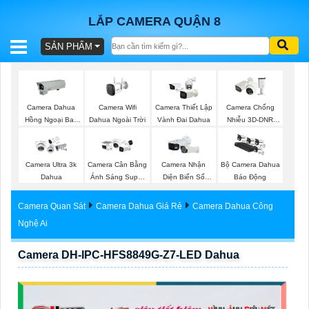
LẮP CAMERA QUẬN 8
SẢN PHẨM
BÁO
GIÁ
TRỌN
Camera Wifi
Camera Dahua
Camera Thiết Lập
Camera Chống
GÓI
Dahua Ngoài Trời
Hồng Ngoại Ban
Vành Đai Dahua
Nhiễu 3D-DNR
Đêm
Dahua
Camera Ultra 3k
Camera Cân Bằng
Camera Nhận
Bộ Camera Dahua
SẢN
Dahua
Ánh Sáng Super
Diện Biển Số
Báo Động
Adapt
Dahua
PHẨM
Camera Quan Sát
Camera Dahua Giá Rẻ
Camera Dahua Công
Nghệ Ai
Camera DH-IPC-HFS8849G-Z7-LED Dahua
TƯ
VẤN
LẮP