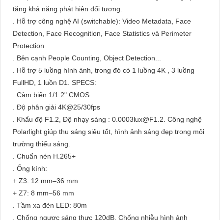
tăng khả năng phát hiện đối tượng.
. Hỗ trợ công nghệ AI (switchable): Video Metadata, Face
Detection, Face Recognition, Face Statistics và Perimeter
Protection
. Bên cạnh People Counting, Object Detection...
. Hỗ trợ 5 luồng hình ảnh, trong đó có 1 luồng 4K , 3 luồng
FullHD, 1 luồn D1. SPECS:
. Cảm biến 1/1.2" CMOS
. Độ phân giải 4K@25/30fps
. Khẩu độ F1.2, Độ nhạy sáng : 0.0003lux@F1.2. Công nghệ
Polarlight giúp thu sáng siêu tốt, hình ảnh sáng đẹp trong môi
trường thiếu sáng.
. Chuẩn nén H.265+
. Ống kính:
+ Z3: 12 mm–36 mm
+ Z7: 8 mm–56 mm
. Tầm xa đèn LED: 80m
. Chống ngược sáng thực 120dB, Chống nhiễu hình ảnh