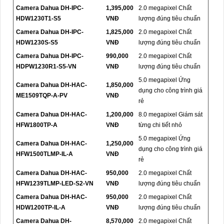
Camera Dahua DH-IPC-
1,395,000
2.0 megapixel Chất
HDW1230T1-S5
VNĐ
lượng đúng tiêu chuẩn
Camera Dahua DH-IPC-
1,825,000
2.0 megapixel Chất
HDW1230S-S5
VNĐ
lượng đúng tiêu chuẩn
Camera Dahua DH-IPC-
990,000
2.0 megapixel Chất
HDPW1230R1-S5-VN
VNĐ
lượng đúng tiêu chuẩn
5.0 megapixel Ứng
Camera Dahua DH-HAC-
1,850,000
dụng cho công trình giá
ME1509TQP-A-PV
VNĐ
rẻ
Camera Dahua DH-HAC-
1,200,000
8.0 megapixel Giám sát
HFW1800TP-A
VNĐ
từng chi tiết nhỏ
5.0 megapixel Ứng
Camera Dahua DH-HAC-
1,250,000
dụng cho công trình giá
HFW1500TLMP-IL-A
VNĐ
rẻ
Camera Dahua DH-HAC-
950,000
2.0 megapixel Chất
HFW1239TLMP-LED-S2-VN
VNĐ
lượng đúng tiêu chuẩn
Camera Dahua DH-HAC-
950,000
2.0 megapixel Chất
HDW1200TP-IL-A
VNĐ
lượng đúng tiêu chuẩn
Camera Dahua DH-
8,570,000
2.0 megapixel Chất