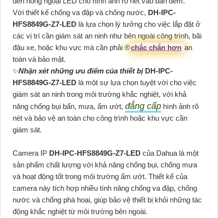
đèn hồng ngoại LED cho hình ảnh rõ nét vào ban đêm.
Với thiết kế chống va đập và chống nước,
DH-IPC-
HFS8849G-Z7-LED
là lựa chọn lý tưởng cho việc lắp đặt ở
các vị trí cần giám sát an ninh như bên ngoài công trình, bãi
đậu xe, hoặc khu vực mà cần phải ®️
chắc chắn hơn
an
toàn và bảo mật.
✨
Nhận xét những ưu điểm của thiết bị
DH-IPC-
HFS8849G-Z7-LED
là một sự lựa chọn tuyệt vời cho việc
giám sát an ninh trong môi trường khắc nghiệt, với khả
đẳng cấp
năng chống bụi bẩn, mưa, ẩm ướt,
hình ảnh rõ
nét và bảo vệ an toàn cho công trình hoặc khu vực cần
giám sát.
Camera IP
DH-IPC-HFS8849G-Z7-LED
của Dahua là một
sản phẩm chất lượng với khả năng chống bụi, chống mưa
và hoạt động tốt trong môi trường ẩm ướt. Thiết kế của
camera này tích hợp nhiều tính năng chống va đập, chống
nước và chống phá hoại, giúp bảo vệ thiết bị khỏi những tác
động khắc nghiệt từ môi trường bên ngoài.