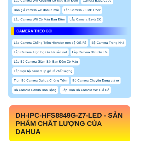
Lắp Camera Wifi Kbvision Có Màu Ban Đêm
Camera Ezviz Cube
Báo giá camera wifi dahua mới
Lắp Camera 2.0MP Ezviz
Lắp Camera Wifi Có Màu Ban Đêm
Lắp Camera Ezviz 2K
CAMERA THEO GÓI
Lắp Camera Chống Trộm Hikvision trọn bộ Giá Rẻ
Bộ Camera Trong Nhà
Lắp Camera Trọn Bộ Giá Rẻ sắc nét
Lắp Camera 360 Giá Rẻ
Lắp Bộ Camera Giám Sát Ban Đêm Có Màu
Lắp trọn bộ camera Ip giá rẻ chất lượng
Trọn Bộ Camera Dahua Chống Trộm
Bộ Camera Chuyên Dụng giá rẻ
Bộ Camera Dahua Báo Động
Lắp Trọn Bộ Camera Wifi Giá Rẻ
DH-IPC-HFS8849G-Z7-LED
- SẢN
PHẨM CHẤT LƯỢNG CỦA
DAHUA