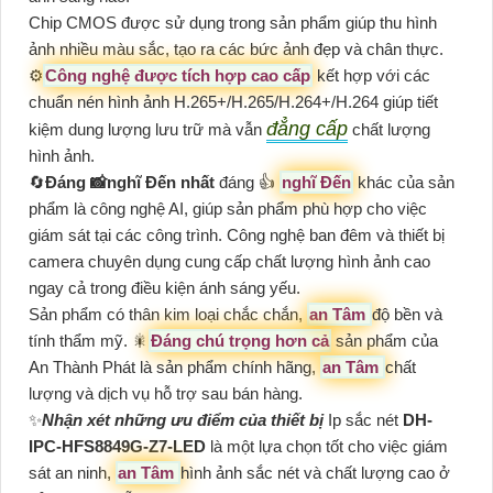
Chip CMOS được sử dụng trong sản phẩm giúp thu hình
ảnh nhiều màu sắc, tạo ra các bức ảnh đẹp và chân thực.
⚙
Công nghệ được tích hợp cao cấp
kết hợp với các
chuẩn nén hình ảnh H.265+/H.265/H.264+/H.264 giúp tiết
đẳng cấp
kiệm dung lượng lưu trữ mà vẫn
chất lượng
hình ảnh.
🔄
Đáng 📸
nghĩ Đến
nhất
đáng 👍
nghĩ Đến
khác của sản
phẩm là công nghệ AI, giúp sản phẩm phù hợp cho việc
giám sát tại các công trình. Công nghệ ban đêm và thiết bị
camera chuyên dụng cung cấp chất lượng hình ảnh cao
ngay cả trong điều kiện ánh sáng yếu.
Sản phẩm có thân kim loại chắc chắn,
an Tâm
độ bền và
tính thẩm mỹ. 🎇
Đáng chú trọng hơn cả
sản phẩm của
An Thành Phát là sản phẩm chính hãng,
an Tâm
chất
lượng và dịch vụ hỗ trợ sau bán hàng.
✨
Nhận xét những ưu điểm của thiết bị
Ip sắc nét
DH-
IPC-HFS8849G-Z7-LED
là một lựa chọn tốt cho việc giám
sát an ninh,
an Tâm
hình ảnh sắc nét và chất lượng cao ở