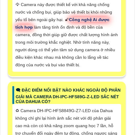
🦅 Camera này được thiết kế với khả năng chống
nước và chống bụi, giúp bảo vệ thiết bị khỏi những
yếu tố bên ngoài gây hại. 🌠
Công nghệ Ai được
tích hợp
làm tăng tính ổn định và độ bền của
camera, đồng thời giúp giữ được chất lượng hình ảnh
trong môi trường khắc nghiệt. Nhờ tính năng này,
người dùng có thể yên tâm sử dụng camera ở nhiều
điều kiện khác nhau mà không cần lo lắng về tác
động của nước và bụi vào thiết bị.
🗨️ ĐẶC ĐIỂM NỔI BẬT NÀO KHÁC NGOÀI ĐỘ PHÂN
GIẢI MÀ CAMERA DH-IPC-HFS89G-Z-LED SẮC NÉT
CỦA DAHUA CÓ?
♻️ Camera DH-IPC-HFS8849G-Z7-LED của Dahua
không chỉ ghi lại hình ảnh sắc nét với độ phân giải
cao mà còn có khả năng zoom quang học 7 lần, hỗ
trợ chuyển đổi ngày đêm tự động, chống ngược sáng