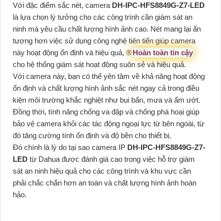
Với đặc điểm sắc nét, camera
DH-IPC-HFS8849G-Z7-LED
là lựa chọn lý tưởng cho các công trình cần giám sát an
ninh mà yêu cầu chất lượng hình ảnh cao. Nét mang lại ấn
tượng hơn việc sử dụng công nghệ tiên tiến giúp camera
này hoạt động ổn định và hiệu quả, ®️
Hoàn toàn tin cậy
cho hệ thống giám sát hoạt động suôn sẻ và hiệu quả.
Với camera này, bạn có thể yên tâm về khả năng hoạt động
ổn định và chất lượng hình ảnh sắc nét ngay cả trong điều
kiện môi trường khắc nghiệt như bụi bẩn, mưa và ẩm ướt.
Đồng thời, tính năng chống va đập và chống phá hoại giúp
bảo vệ camera khỏi các tác động ngoại lực từ bên ngoài, từ
đó tăng cường tính ổn định và độ bền cho thiết bị.
Đó chính là lý do tại sao camera IP
DH-IPC-HFS8849G-Z7-
LED
từ Dahua được đánh giá cao trong việc hỗ trợ giám
sát an ninh hiệu quả cho các công trình và khu vực cần
phải chắc chắn hơn an toàn và chất lượng hình ảnh hoàn
hảo.