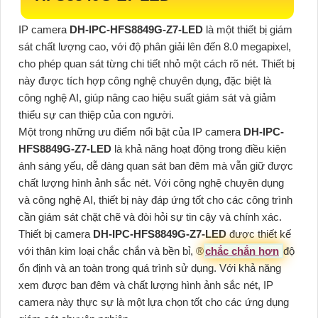
IP camera
DH-IPC-HFS8849G-Z7-LED
là một thiết bị giám
sát chất lượng cao, với độ phân giải lên đến 8.0 megapixel,
cho phép quan sát từng chi tiết nhỏ một cách rõ nét. Thiết bị
này được tích hợp công nghệ chuyên dụng, đặc biệt là
công nghệ AI, giúp nâng cao hiệu suất giám sát và giảm
thiểu sự can thiệp của con người.
Một trong những ưu điểm nổi bật của IP camera
DH-IPC-
HFS8849G-Z7-LED
là khả năng hoạt động trong điều kiện
ánh sáng yếu, dễ dàng quan sát ban đêm mà vẫn giữ được
chất lượng hình ảnh sắc nét. Với công nghệ chuyên dụng
và công nghệ AI, thiết bị này đáp ứng tốt cho các công trình
cần giám sát chặt chẽ và đòi hỏi sự tin cậy và chính xác.
Thiết bị camera
DH-IPC-HFS8849G-Z7-LED
được thiết kế
với thân kim loại chắc chắn và bền bỉ, ®️
chắc chắn hơn
độ
ổn định và an toàn trong quá trình sử dụng. Với khả năng
xem được ban đêm và chất lượng hình ảnh sắc nét, IP
camera này thực sự là một lựa chọn tốt cho các ứng dụng