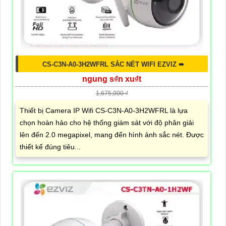
CS-C3N-A0-3H2WFRL SẮC NÉT WIFI EZVIZ ➠
ngung s₫n xu₫t
1,675,000 ₫
Thiết bị Camera IP Wifi CS-C3N-A0-3H2WFRL là lựa
chọn hoàn hảo cho hệ thống giám sát với độ phân giải
lên đến 2.0 megapixel, mang đến hình ảnh sắc nét. Được
thiết kế đúng tiêu...