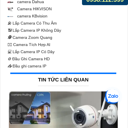
camera Dahua
Camera HIKVISON
camera KBvision
️🎤️
Lắp Camera Có Thu Âm
📶
Lắp Camera IP Không Dây
🕵️
Camera Zoom Quang
🧛‍♀️
Camera Tích Hợp AI
💻
Lắp Camera IP Có Dây
⚙️
Đầu Ghi Camera HD
📥
Đầu ghi camera IP
TIN TỨC LIÊN QUAN