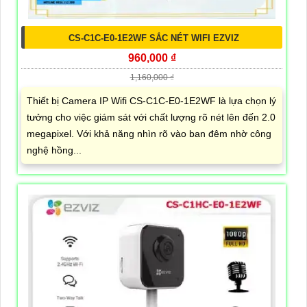
CS-C1C-E0-1E2WF SẮC NÉT WIFI EZVIZ
960,000 ₫
1,160,000 ₫
Thiết bị Camera IP Wifi CS-C1C-E0-1E2WF là lựa chọn lý
tưởng cho việc giám sát với chất lượng rõ nét lên đến 2.0
megapixel. Với khả năng nhìn rõ vào ban đêm nhờ công
nghệ hồng...