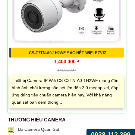
CS-C3TN-A0-1H2WF SẮC NÉT WIFI EZVIZ
1,400,000 ₫
1,500,000 ₫
Thiết bị Camera IP Wifi CS-C3TN-A0-1H2WF mang đến
hình ảnh chất lượng sắc nét lên đến 2.0 megapixel, đáp
ứng đúng tiêu chuẩn camera hiện nay. Với khả năng
quan sát ban đêm thông...
THƯƠNG HIỆU CAMERA
Bộ Camera Quan Sát
0938.112.399