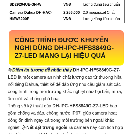
SD29204UE-GN-W
VNĐ
lượng đúng tiêu chuẩn
Camera Dahua DH-HAC-
2,256,000
2.0 megapixel Chất
HMW3200P
VNĐ
lượng đúng tiêu chuẩn
CÔNG TRÌNH ĐƯỢC KHUYẾN
NGHỊ DÙNG
DH-IPC-HFS8849G-
Z7-LED
MANG LẠI HIỆU QUẢ
🔄
Điểm ấn tượng dễ nhận thấy
DH-IPC-HFS8849G-Z7-
LED
là một camera an ninh chất lượng cao từ thương hiệu
nổi tiếng Dahua, thiết kế để đáp ứng nhu cầu giám sát các
công trình trong môi trường khắc nghiệt như bụi bẩn, mưa,
ẩm ướt và chống phá hoại.
Thông số kỹ thuật của
DH-IPC-HFS8849G-Z7-LED
bao
gồm chống va đập, chống nước IP67, giúp camera hoạt
động ổn định ngay cả trong môi trường bên ngoài khắc
nghiệt. 🤹
Nét đặt trưng ngoài ra
camera này còn tích hợp