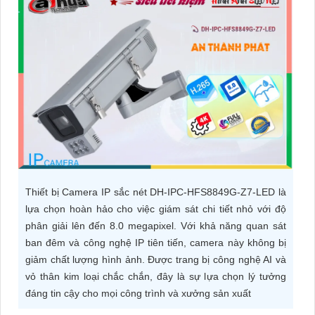
ĐẶT
PHỤ
KIỆN
CAMERA
TƯ
VẤN
Thiết bị Camera IP sắc nét DH-IPC-HFS8849G-Z7-LED là
DỊCH
lựa chọn hoàn hảo cho việc giám sát chi tiết nhỏ với độ
VỤ
phân giải lên đến 8.0 megapixel. Với khả năng quan sát
ban đêm và công nghệ IP tiên tiến, camera này không bị
giảm chất lượng hình ảnh. Được trang bị công nghệ AI và
vỏ thân kim loại chắc chắn, đây là sự lựa chọn lý tưởng
đáng tin cậy cho mọi công trình và xưởng sản xuất