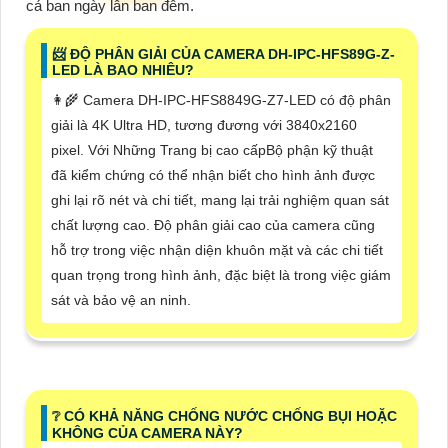
cả ban ngày lẫn ban đêm.
📨 ĐỘ PHÂN GIẢI CỦA CAMERA DH-IPC-HFS89G-Z-
LED LÀ BAO NHIÊU?
👩‍🌾 Camera DH-IPC-HFS8849G-Z7-LED có độ phân
giải là 4K Ultra HD, tương đương với 3840x2160
pixel. Với Những Trang bị cao cấpBộ phận kỹ thuật
đã kiểm chứng có thể nhận biết cho hình ảnh được
ghi lại rõ nét và chi tiết, mang lại trải nghiệm quan sát
chất lượng cao. Độ phân giải cao của camera cũng
hỗ trợ trong việc nhận diện khuôn mặt và các chi tiết
quan trọng trong hình ảnh, đặc biệt là trong việc giám
sát và bảo vệ an ninh.
❔ CÓ KHẢ NĂNG CHỐNG NƯỚC CHỐNG BỤI HOẶC
KHÔNG CỦA CAMERA NÀY?