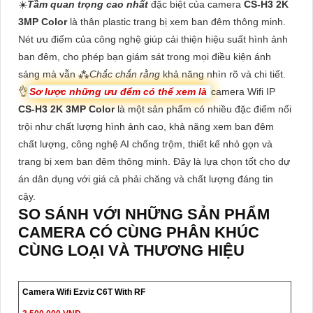
☀️
Tầm quan trọng cao nhất
đặc biệt của camera
CS-H3 2K
3MP Color
là thân plastic trang bị xem ban đêm thông minh.
Nét ưu điểm của công nghệ giúp cải thiện hiệu suất hình ảnh
ban đêm, cho phép bạn giám sát trong mọi điều kiện ánh
sáng mà vẫn ⁂
Chắc chắn rằng
khả năng nhìn rõ và chi tiết.
👌
Sơ lược những ưu đểm có thể xem là
camera Wifi IP
CS-H3 2K 3MP Color
là một sản phẩm có nhiều đặc điểm nổi
trội như chất lượng hình ảnh cao, khả năng xem ban đêm
chất lượng, công nghệ AI chống trộm, thiết kế nhỏ gọn và
trang bị xem ban đêm thông minh. Đây là lựa chọn tốt cho dự
án dân dụng với giá cả phải chăng và chất lượng đáng tin
cậy.
SO SÁNH VỚI NHỮNG SẢN PHẨM
CAMERA CÓ CÙNG PHÂN KHÚC
CÙNG LOẠI VÀ THƯƠNG HIỆU
Camera Wifi Ezviz C6T With RF