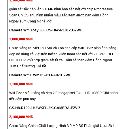
3,500,000 VNĐ
giám sát sắc nét đến 2.0 MP hình ảnh sắc nét với chip Progressive
Scan CMOS Thu hình nhiều màu sắc Xem được ban đêm Hồng
Ngoại 10m Công Nghệ Mới
Camera Wifi Xoay 360 CS-H6c-R101-1G2WF
1,000,000 VNĐ
Chức Năng ưu việt Thu Âm Và Loa cao cấp Wifi Ezviz hình ảnh sáng
đẹp dễ dàng cài đặt trên thiêt bị điện thoại sắc nét với 2.0 MP FULL
HD 1080P Phù hợp giám sát từ xa Giám sát ban đêm Hồng Ngoại
10m Chất lượng Giá tốt
Camera Wifi Ezviz CS-C1T-A0-1D2WF
1,100,000 VNĐ
Wifi Ezviz siêu sáng và đẹp 2.0 megapixel FULL HD 1080P Giải pháp
tiết kiệm phù hợp
CS-H8-R100-1H3WKFL-2K-CAMERA-EZVIZ
2,100,000 VNĐ
Chức Năng Chính Chất Lượng Hình 3.0 MP Độ Phân giải Ultra 2k lite