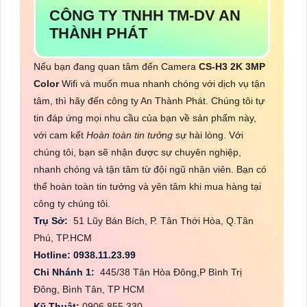
CÔNG TY TNHH TM-DV AN
THÀNH PHÁT
Nếu bạn đang quan tâm đến Camera
CS-H3 2K 3MP
Color
Wifi và muốn mua nhanh chóng với dịch vụ tận
tâm, thì hãy đến công ty An Thành Phát. Chúng tôi tự
tin đáp ứng mọi nhu cầu của bạn về sản phẩm này,
với cam kết
Hoàn toàn tin tưởng
sự hài lòng. Với
chúng tôi, bạn sẽ nhận được sự chuyên nghiệp,
nhanh chóng và tận tâm từ đội ngũ nhân viên. Bạn có
thể hoàn toàn tin tưởng và yên tâm khi mua hàng tại
công ty chúng tôi.
Trụ Sở:
51 Lũy Bán Bích, P. Tân Thới Hòa, Q.Tân
Phú, TP.HCM
Hotline: 0938.11.23.99
Chi Nhánh 1:
445/38 Tân Hòa Đông,P Bình Trị
Đông, Bình Tân, TP HCM
Kỹ Thuật:
0906.855.330