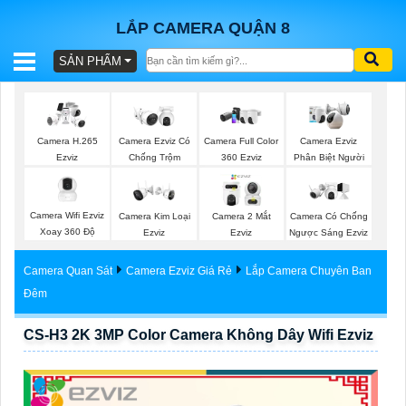
LẮP CAMERA QUẬN 8
SẢN PHẨM
BÁO
GIÁ
TRỌN
Camera H.265
Camera Ezviz Có
Camera Full Color
Camera Ezviz
GÓI
Ezviz
Chống Trộm
360 Ezviz
Phân Biệt Người
Camera Wifi Ezviz
Camera Kim Loại
Camera 2 Mắt
Camera Có Chống
SẢN
Xoay 360 Độ
Ezviz
Ezviz
Ngược Sáng Ezviz
PHẨM
Camera Quan Sát
Camera Ezviz Giá Rẻ
Lắp Camera Chuyên Ban
Đêm
CS-H3 2K 3MP Color Camera Không Dây Wifi Ezviz
TƯ
VẤN
LẮP