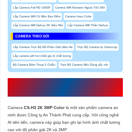
Lắp Camera Full HD 1080P
Camera Wifi Kbvision Ngoài Trời 360
Lắp Camera Wifi Có Màu Ban Đêm
Camera Imou Cube
Lắp Camera Wifi Dahua 3K Siêu Nét
Lắp Camera Wifi Thân Dahua
CAMERA THEO GÓI
Lắp Camera Trọn Bộ Độ Phân Giải Ultra Hd
Trọn Bộ Camera Ip Visioncop
Lắp camera wifi hot nhất giá rẻ chất lượng
Bộ Camera Đàm Thoại 2 Chiều
Trọn Bộ Camera Nên Dùng sắc nét
CAMERA CHÍNH HÃNG
CS-H3 2K
3MP COLOR
CỦA WIFI EZVIZ
Camera
CS-H3 2K 3MP Color
là một sản phẩm camera an
ninh được Công ty An Thành Phát cung cấp. Với công nghệ
AI tiên tiến, camera này giúp bạn ghi lại hình ảnh chất lượng
cao với độ phân giải 2K và 3MP.