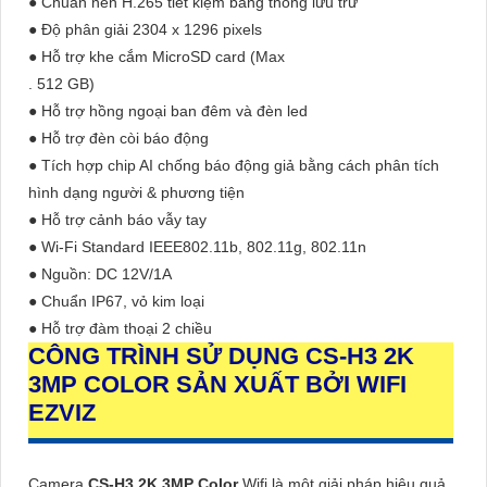
● Chuẩn nén H.265 tiết kiệm băng thông lưu trữ
● Độ phân giải 2304 x 1296 pixels
● Hỗ trợ khe cắm MicroSD card (Max
. 512 GB)
● Hỗ trợ hồng ngoại ban đêm và đèn led
● Hỗ trợ đèn còi báo động
● Tích hợp chip AI chống báo động giả bằng cách phân tích
hình dạng người & phương tiện
● Hỗ trợ cảnh báo vẫy tay
● Wi-Fi Standard IEEE802.11b, 802.11g, 802.11n
● Nguồn: DC 12V/1A
● Chuẩn IP67, vỏ kim loại
● Hỗ trợ đàm thoại 2 chiều
CÔNG TRÌNH SỬ DỤNG
CS-H3 2K
3MP COLOR
SẢN XUẤT BỞI WIFI
EZVIZ
Camera
CS-H3 2K 3MP Color
Wifi là một giải pháp hiệu quả