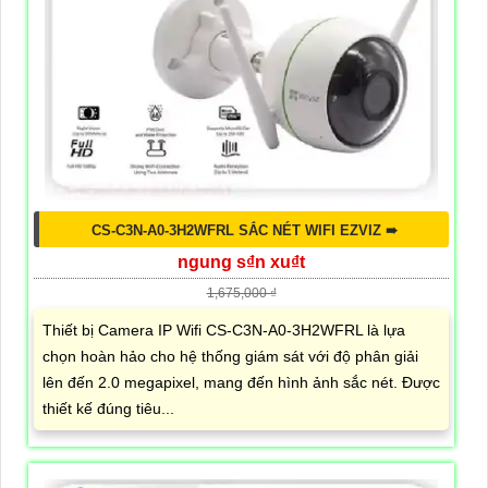
CS-C3N-A0-3H2WFRL SẮC NÉT WIFI EZVIZ ➠
ngung s₫n xu₫t
1,675,000 ₫
Thiết bị Camera IP Wifi CS-C3N-A0-3H2WFRL là lựa
chọn hoàn hảo cho hệ thống giám sát với độ phân giải
lên đến 2.0 megapixel, mang đến hình ảnh sắc nét. Được
thiết kế đúng tiêu...