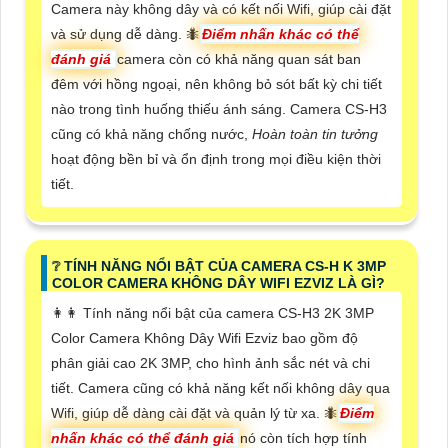
Camera này không dây và có kết nối Wifi, giúp cài đặt
và sử dụng dễ dàng. 🐜
Điểm nhấn khác có thể
đánh giá
camera còn có khả năng quan sát ban
đêm với hồng ngoại, nên không bỏ sót bất kỳ chi tiết
nào trong tình huống thiếu ánh sáng. Camera CS-H3
cũng có khả năng chống nước,
Hoàn toàn tin tưởng
hoạt động bền bỉ và ổn định trong mọi điều kiện thời
tiết.
❔ TÍNH NĂNG NỔI BẬT CỦA CAMERA CS-H K 3MP
COLOR CAMERA KHÔNG DÂY WIFI EZVIZ LÀ GÌ?
️👩‍👩 Tính năng nổi bật của camera CS-H3 2K 3MP
Color Camera Không Dây Wifi Ezviz bao gồm độ
phân giải cao 2K 3MP, cho hình ảnh sắc nét và chi
tiết. Camera cũng có khả năng kết nối không dây qua
Wifi, giúp dễ dàng cài đặt và quản lý từ xa. 🐜
Điểm
nhấn khác có thể đánh giá
nó còn tích hợp tính