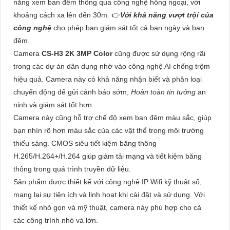
năng xem ban đêm thông qua công nghệ hồng ngoại, với
khoảng cách xa lên đến 30m. 👉
Với khả năng vượt trội của
công nghệ
cho phép bạn giám sát tốt cả ban ngày và ban
đêm.
Camera
CS-H3 2K 3MP Color
cũng được sử dụng rộng rãi
trong các dự án dân dụng nhờ vào công nghệ AI chống trộm
hiệu quả. Camera này có khả năng nhận biết và phân loại
chuyển động để gửi cảnh báo sớm,
Hoàn toàn tin tưởng
an
ninh và giám sát tốt hơn.
Camera này cũng hỗ trợ chế độ xem ban đêm màu sắc, giúp
bạn nhìn rõ hơn màu sắc của các vật thể trong môi trường
thiếu sáng. CMOS siêu tiết kiệm băng thông
H.265/H.264+/H.264 giúp giảm tải mạng và tiết kiệm băng
thông trong quá trình truyền dữ liệu.
Sản phẩm được thiết kế với công nghệ IP Wifi kỹ thuật số,
mang lại sự tiện ích và linh hoạt khi cài đặt và sử dụng. Với
thiết kế nhỏ gọn và mỹ thuật, camera này phù hợp cho cả
các công trình nhỏ và lớn.