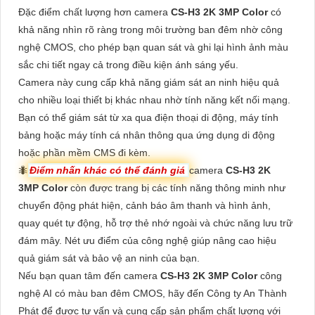
Đặc điểm chất lượng hơn camera
CS-H3 2K 3MP Color
có
khả năng nhìn rõ ràng trong môi trường ban đêm nhờ công
nghệ CMOS, cho phép bạn quan sát và ghi lại hình ảnh màu
sắc chi tiết ngay cả trong điều kiện ánh sáng yếu.
Camera này cung cấp khả năng giám sát an ninh hiệu quả
cho nhiều loại thiết bị khác nhau nhờ tính năng kết nối mạng.
Bạn có thể giám sát từ xa qua điện thoại di động, máy tính
bảng hoặc máy tính cá nhân thông qua ứng dụng di động
hoặc phần mềm CMS đi kèm.
🐜
Điểm nhấn khác có thể đánh giá
camera
CS-H3 2K
3MP Color
còn được trang bị các tính năng thông minh như
chuyển động phát hiện, cảnh báo âm thanh và hình ảnh,
quay quét tự động, hỗ trợ thẻ nhớ ngoài và chức năng lưu trữ
đám mây. Nét ưu điểm của công nghệ giúp nâng cao hiệu
quả giám sát và bảo vệ an ninh của bạn.
Nếu bạn quan tâm đến camera
CS-H3 2K 3MP Color
công
nghệ AI có màu ban đêm CMOS, hãy đến Công ty An Thành
Phát để được tư vấn và cung cấp sản phẩm chất lượng với