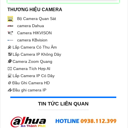
THƯƠNG HIỆU CAMERA
Bộ Camera Quan Sát
camera Dahua
Camera HIKVISON
camera KBvision
️🎤️
Lắp Camera Có Thu Âm
📶
Lắp Camera IP Không Dây
🕵️
Camera Zoom Quang
🧛‍♀️
Camera Tích Hợp AI
💻
Lắp Camera IP Có Dây
⚙️
Đầu Ghi Camera HD
📥
Đầu ghi camera IP
TIN TỨC LIÊN QUAN