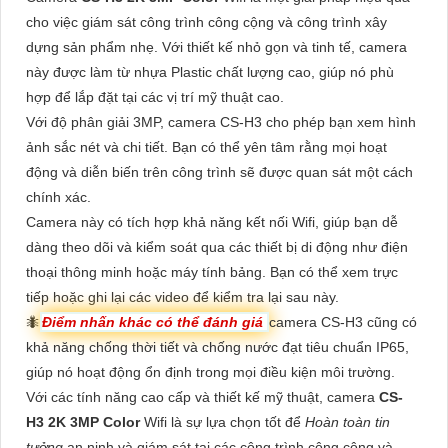
cho việc giám sát công trình công cộng và công trình xây
dựng sản phẩm nhẹ. Với thiết kế nhỏ gọn và tinh tế, camera
này được làm từ nhựa Plastic chất lượng cao, giúp nó phù
hợp để lắp đặt tại các vị trí mỹ thuật cao.
Với độ phân giải 3MP, camera CS-H3 cho phép bạn xem hình
ảnh sắc nét và chi tiết. Bạn có thể yên tâm rằng mọi hoạt
động và diễn biến trên công trình sẽ được quan sát một cách
chính xác.
Camera này có tích hợp khả năng kết nối Wifi, giúp bạn dễ
dàng theo dõi và kiểm soát qua các thiết bị di động như điện
thoại thông minh hoặc máy tính bảng. Bạn có thể xem trực
tiếp hoặc ghi lại các video để kiểm tra lại sau này.
🐜
Điểm nhấn khác có thể đánh giá
camera CS-H3 cũng có
khả năng chống thời tiết và chống nước đạt tiêu chuẩn IP65,
giúp nó hoạt động ổn định trong mọi điều kiện môi trường.
Với các tính năng cao cấp và thiết kế mỹ thuật, camera
CS-
H3 2K 3MP Color
Wifi là sự lựa chọn tốt để
Hoàn toàn tin
tưởng
an ninh và giám sát tại các công trình công cộng và