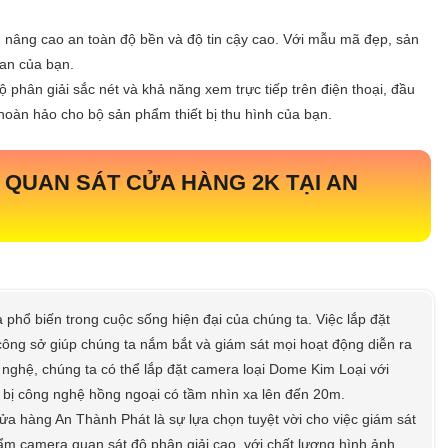
, nâng cao an toàn độ bền và độ tin cậy cao. Với mẫu mã đẹp, sản
ian của bạn.
 phân giải sắc nét và khả năng xem trực tiếp trên điện thoại, đầu
hoàn hảo cho bộ sản phẩm thiết bị thu hình của bạn.
 QUAN SÁT CỬA HÀNG 2K
TẠI AN
 phổ biến trong cuộc sống hiện đại của chúng ta. Việc lắp đặt
công sở giúp chúng ta nắm bắt và giám sát mọi hoạt động diễn ra
g nghệ, chúng ta có thể lắp đặt camera loại Dome Kim Loại với
bị công nghệ hồng ngoại có tầm nhìn xa lên đến 20m.
 hàng An Thành Phát là sự lựa chọn tuyệt vời cho việc giám sát
m camera quan sát độ phân giải cao, với chất lượng hình ảnh