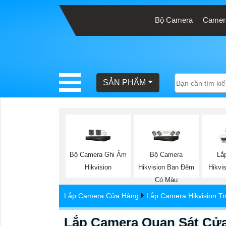
Bộ Camera
Camera
BÁO
GIÁ
TRỌN
SẢN PHẨM
GÓI
SẢN
PHẨM
Bộ Camera Ghi Âm
Bộ Camera
Lắ
Hikvision
Hikvision Ban Đêm
Hikvi
Có Màu
TƯ
Lắp Camera Cửa Hàng
Lắp Camera Hikvision T
VẤN
LẮP
Lắp Camera Quan Sát Cử