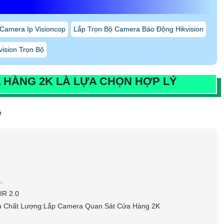
 Camera Ip Visioncop
Lắp Trọn Bộ Camera Báo Động Hikvision
ision Trọn Bộ
A HÀNG 2K
LÀ LỰA CHỌN HỢP LÝ
ẻ
.
IR 2.0
u Chất Lượng:Lắp Camera Quan Sát Cửa Hàng 2K