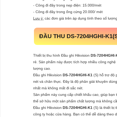
- Công đi đây trong nẹp điện: 15.000/mét
- Công đi đây trong ống cứng 20.000/ mét
Lưu ý:
các đơn giá trên áp dụng tính theo số lượng 
ĐẦU THU
DS-7204HGHI-K1
(
Thiết bị thu hình Đầu ghi Hikvision
DS-7204HGHI-
rẻ. Sản phẩm này được tích hợp nhiều công nghệ 
lượng cao.
Đầu ghi Hikvision
DS-7204HGHI-K1
(S) hỗ trợ độ 
nét và chân thực. Đây là độ phân giải khuyên dùng
nhất mà không mất đi sắc nét.
Sản phẩm này cung cấp chiết khấu cao, giúp bạn tiế
thể sở hữu một sản phẩm chất lượng mà không cần 
Đầu ghi Hikvision
DS-7204HGHI-K1
(S) là thiết bị
công ty hoặc cửa hàng. Bạn có thể dễ dàng theo dõ