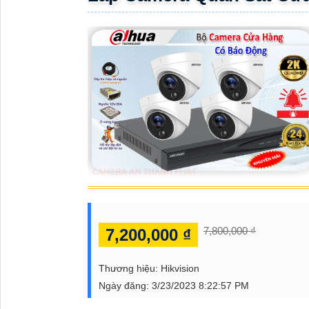
ĐẶT
PHỤ
KIỆN
CAMERA
TƯ
VẤN
DỊCH
VỤ
7,800,000 ₫
7,200,000 ₫
Thương hiệu:
Hikvision
Ngày đăng:
3/23/2023 8:22:57 PM