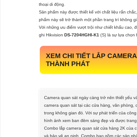
thoại di động.
Sản phẩm này được thiết kế với chất liệu rắn chắc
phẩm này sẽ trở thành một phần trang trí không g
Với những ưu điểm vượt trội như chiết khấu cao, độ
ghi Hikvision
DS-7204HGHI-K1
(S) là sự lựa chọn 
XEM CHI TIẾT
LẮP CAMERA
THÀNH PHÁT
Camera quan sát ngày càng trở nên thiết yếu và
camera quan sát tại các cửa hàng, văn phòng, 
trong không gian đó. Với sự phát triển của côn
hình ảnh xem ban đêm sáng đẹp và được trang 
Combo lắp camera quan sát cửa hàng 2K của cửa
và bảo vệ an ninh. Combo bao gồm các sản phẩ