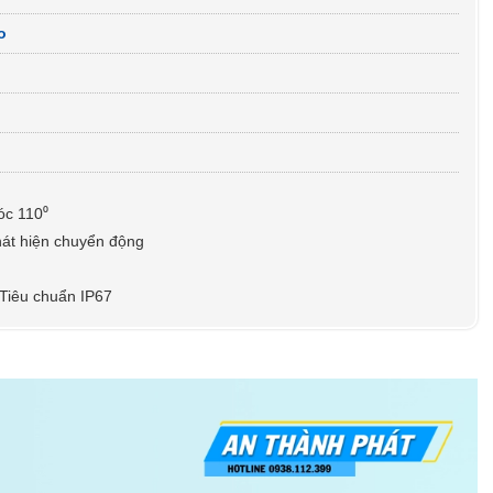
o
óc 110⁰
hát hiện chuyển động
 Tiêu chuẩn IP67