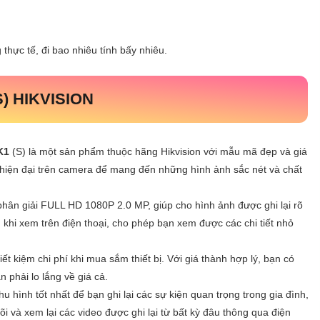
thực tế, đi bao nhiêu tính bấy nhiêu.
S) HIKVISION
K1
(S) là một sản phẩm thuộc hãng Hikvision với mẫu mã đẹp và giá
hiện đại trên camera để mang đến những hình ảnh sắc nét và chất
phân giải FULL HD 1080P 2.0 MP, giúp cho hình ảnh được ghi lại rõ
 khi xem trên điện thoại, cho phép bạn xem được các chi tiết nhỏ
t kiệm chi phí khi mua sắm thiết bị. Với giá thành hợp lý, bạn có
phải lo lắng về giá cả.
 thu hình tốt nhất để bạn ghi lại các sự kiện quan trọng trong gia đình,
i và xem lại các video được ghi lại từ bất kỳ đâu thông qua điện