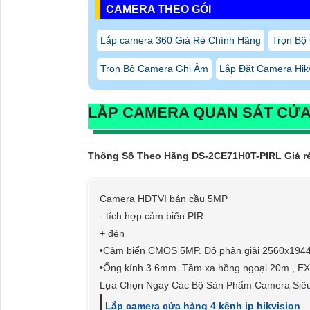
CAMERA THEO GÓI
Lắp camera 360 Giá Rẻ Chính Hãng
Trọn Bộ
Trọn Bộ Camera Ghi Âm
Lắp Đặt Camera Hikv
LẮP CAMERA QUAN SÁT CỬ
Thông Số Theo Hãng DS-2CE71H0T-PIRL Giá r
Camera HDTVI bán cầu 5MP
- tích hợp cảm biến PIR
+ đèn
•Cảm biến CMOS 5MP. Độ phân giải 2560x1944
•Ống kính 3.6mm. Tầm xa hồng ngoại 20m , EX
Lựa Chọn Ngay Các Bộ Sản Phẩm Camera Siê
Lắp camera cửa hàng 4 kênh ip hikvision