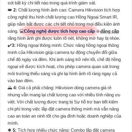
sót bất kỳ chi tiết nào trong quá trình giám sát.
👑
2:
Chất lượng hình ảnh cao: Camera Hikvision tích hợp
công nghệ thu hình chất lượng cao Hồng Ngoại Smart IR,
giúp nắm bắt được các chi tiết nhỏ trong mọi điều kiện ánh
sáng. 💻
Công nghệ được tích hợp cao cấp
☣️
đẳng cấp
rằng hình ảnh ghi được luôn rõ nét, không mờ hay bị nhòe.
✔️
3:
Hồng ngoại thông minh: Chức năng hồng ngoại thông
minh của Hikvision giúp camera tự động chuyển đổi giữa
chế độ ngày và đêm. Khi ánh sáng trở nên tối, chế độ hồng
ngoại sẽ được kích hoạt, cho phép camera quan sát trong
môi trường thiếu sáng và ghi lại hình ảnh rõ ràng ngay cả
vào ban đêm.
🌄
4:
Giá cả phải chăng: Hikvision dòng camera giá rẻ
nhưng vẫn mang lại chất lượng cao với nhiều tính năng ưu
việt. Với chất lượng được trang bị Sự hỗ trợ bạn tiết kiệm
chi phí trong việc lắp đặt camera thông minh mà vẫn nâng
cao an toàn an ninh tốt cho gia đình hoặc doanh nghiệp của
mình.
✱
5:
Tích hợp nhiều chức năng: Combo lắp đặt camera