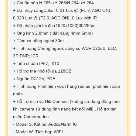
+ Chuẩn nén H.265+/H.265/H.264+/H.264
+ Độ nhạy sángColor: 0.01 Lux @ (F1.2, AGC ON),
0.028 Lux @ (F2.0, AGC ON), 0 Lux with IR
+ Độ phân giải tối đa (1920x1080)30/25fps,
+ Ông kinh 2.8mm ( đặt hàng 4mm,6mm)
+ Tầm xa hồng ngoại 30m
+ Tính năng Chống ngược sáng số WDR 120dB; BLC;
3D DNR; ICR
+ Tiêu chuẩn IP67, IK10
+ Hỗ trợ thẻ nhớ tối đa 128GB
+ Nguồn DC12V, POE
+ Tính năng Phát hiện vượt hàng rào ảo, phát hiện xâm
nhập.
+ Hỗ trợ dịch vụ Hik-Connect (không sử dụng đồng thời
khi camera sử dụng tính năng kết nối wifi) , Hỗ trợ tên
miền Cameraddns.
- Model S: Kết nối Audio/Alarm IO
- Model W: Tích hợp WIFI -