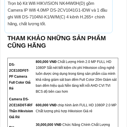
Trọn bộ Kit Wifi HIKVISION NK44W0H(D) gồm
Camera IP Wifi 4.0MP DS-2CV1041G1-IDW và 1 đầu
ghi Wifi DS-7104NI-K1/W/M(C) 4 kênh H.265+ chính
hãng, chất lượng tốt.
THAM KHẢO NHỮNG SẢN PHẨM
CŨNG HÃNG
800,000 VNĐ
Chất Lượng Hình 2.0 MP FULL HD
DS-
1080P Sắt nét tiết kiệm chi phí Hikvision công nghệ
2CE10DF0T-
luôn được ứng dụng trong từng sản phẩm của mình
PF Camera
khả năng giám sát ban đêm Full Color 20m Giám sát
Full Color Giá
ban đêm hiệu quả Nền tảng kết nối AHD CVI TVI
Rẻ
BCS độ bên cao hơn
Camera DS-
2CE16D0T-IRF
600,000 VNĐ
chip hình ảnh FULL HD 1080P 2.0 MP
Thân Hikvision
Chất lượng phù hợp Hikvision Giá rẻ
Giá Rẻ
30,000,000 VNĐ
Chức Năng Chính Chất Lượng