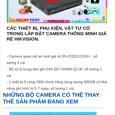
CÁC THIẾT BỊ, PHỤ KIỆN, VẬT TƯ CÓ
TRONG LẮP ĐẶT CAMERA THÔNG MINH GIÁ
RẺ HIKVISION.
- Camera quan sát an ninh giá rẻ DS-2CD2121G0-I , số
lượng 4 cái
- Bộ xử lý trung tâm ghi hình DS-7104NI-Q1-M, số lượng 1
cái
- 1 thiết bị ổ cứng HDD chính hãng dung lượng 500GB có khả
năng ghi hình từ 5-7 ngày, số lượng 1 cái
NHỮNG BỘ CAMERA CÓ THỂ THAY
THẾ SẢN PHẨM ĐANG XEM