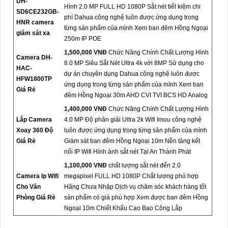
DH-
Hình 2.0 MP FULL HD 1080P Sắt nét tiết kiệm chi
SD6CE232GB-
phí Dahua công nghệ luôn được ứng dụng trong
HNR camera
từng sản phẩm của mình Xem ban đêm Hồng Ngoại
giám sát xa
250m IP POE
1,500,000 VNĐ
Chức Năng Chính Chất Lượng Hình
Camera DH-
8.0 MP Siêu Sắt Nét Ultra 4k với 8MP Sử dụng cho
HAC-
dự án chuyên dụng Dahua công nghệ luôn được
HFW1800TP
ứng dụng trong từng sản phẩm của mình Xem ban
Giá Rẻ
đêm Hồng Ngoại 30m AHD CVI TVI BCS HD Analog
1,400,000 VNĐ
Chức Năng Chính Chất Lượng Hình
Lắp Camera
4.0 MP Độ phân giải Ultra 2k Wifi Imou công nghệ
Xoay 360 Độ
luôn được ứng dụng trong từng sản phẩm của mình
Giá Rẻ
Giám sát ban đêm Hồng Ngoại 10m Nền tảng kết
nối IP Wifi Hình ảnh sắt nét Tại An Thành Phát
1,100,000 VNĐ
chất lượng sắt nét đến 2.0
Camera Ip Wifi
megapixel FULL HD 1080P Chất lượng phù hợp
Cho Văn
Hãng Chưa Nhập Dịch vụ chăm sóc khách hàng tốt
Phòng Giá Rẻ
sản phẩm có giá phù hợp Xem được ban đêm Hồng
Ngoại 10m Chiết Khấu Cao Bao Công Lắp