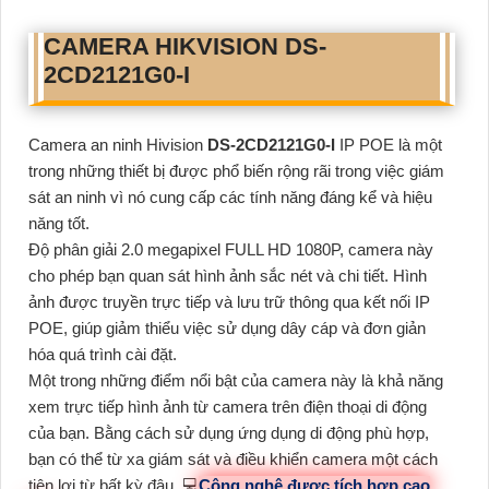
CAMERA HIKVISION
DS-
2CD2121G0-I
Camera an ninh Hivision
DS-2CD2121G0-I
IP POE là một
trong những thiết bị được phổ biến rộng rãi trong việc giám
sát an ninh vì nó cung cấp các tính năng đáng kể và hiệu
năng tốt.
Độ phân giải 2.0 megapixel FULL HD 1080P, camera này
cho phép bạn quan sát hình ảnh sắc nét và chi tiết. Hình
ảnh được truyền trực tiếp và lưu trữ thông qua kết nối IP
POE, giúp giảm thiểu việc sử dụng dây cáp và đơn giản
hóa quá trình cài đặt.
Một trong những điểm nổi bật của camera này là khả năng
xem trực tiếp hình ảnh từ camera trên điện thoại di động
của bạn. Bằng cách sử dụng ứng dụng di động phù hợp,
bạn có thể từ xa giám sát và điều khiển camera một cách
tiện lợi từ bất kỳ đâu. 💻
Công nghệ được tích hợp cao