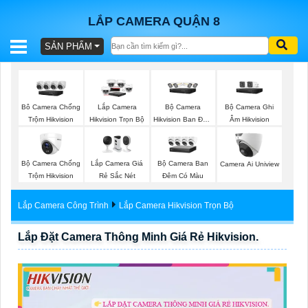
LẮP CAMERA QUẬN 8
SẢN PHẨM
BÁO
GIÁ
TRỌN
Bộ Camera
Bộ Camera Ghi
Bô Camera Chống
Lắp Camera
GÓI
Hikvision Ban Đêm
Âm Hikvision
Trộm Hikvision
Hikvision Trọn Bộ
Có Màu
Bộ Camera Chống
Lắp Camera Giá
Bộ Camera Ban
Camera Ai Uniview
SẢN
Trộm Hikvision
Rẻ Sắc Nét
Đêm Có Màu
PHẨM
Lắp Camera Công Trình
Lắp Camera Hikvision Trọn Bộ
Lắp Đặt Camera Thông Minh Giá Rẻ Hikvision.
TƯ
VẤN
LẮP