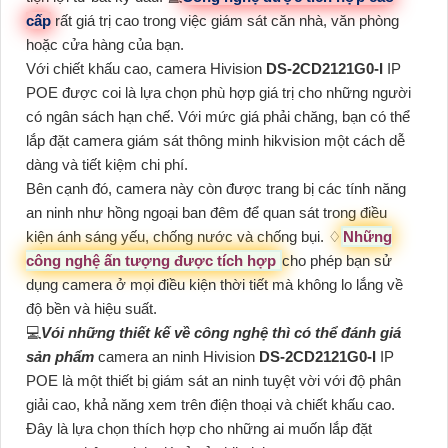
cấp
rất giá trị cao trong việc giám sát căn nhà, văn phòng
hoặc cửa hàng của bạn.
Với chiết khấu cao, camera Hivision
DS-2CD2121G0-I
IP
POE được coi là lựa chọn phù hợp giá trị cho những người
có ngân sách hạn chế. Với mức giá phải chăng, bạn có thể
lắp đặt camera giám sát thông minh hikvision một cách dễ
dàng và tiết kiệm chi phí.
Bên cạnh đó, camera này còn được trang bị các tính năng
an ninh như hồng ngoại ban đêm để quan sát trong điều
kiện ánh sáng yếu, chống nước và chống bụi. ♢
Những
công nghệ ấn tượng được tích hợp
cho phép bạn sử
dụng camera ở mọi điều kiện thời tiết mà không lo lắng về
độ bền và hiệu suất.
💻
Vói những thiết kế về công nghệ thì có thể đánh giá
sản phẩm
camera an ninh Hivision
DS-2CD2121G0-I
IP
POE là một thiết bị giám sát an ninh tuyệt vời với độ phân
giải cao, khả năng xem trên điện thoại và chiết khấu cao.
Đây là lựa chọn thích hợp cho những ai muốn lắp đặt