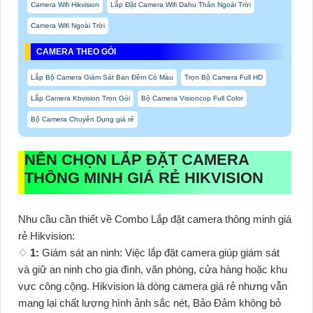
Camera Wifi Hikvision
Lắp Đặt Camera Wifi Dahu Thân Ngoài Trời
Camera Wifi Ngoài Trời
CAMERA THEO GÓI
Lắp Bộ Camera Giám Sát Ban Đêm Có Màu
Trọn Bộ Camera Full HD
Lắp Camera Kbvision Trọn Gói
Bộ Camera Visioncop Full Color
Bộ Camera Chuyên Dụng giá rẻ
NÊN CHỌN
LẮP ĐẶT CAMERA
THÔNG MINH GIÁ RẺ HIKVISION
Nhu cầu cần thiết về Combo Lắp đặt camera thông minh giá
rẻ Hikvision:
♢
1:
Giám sát an ninh: Việc lắp đặt camera giúp giám sát
và giữ an ninh cho gia đình, văn phòng, cửa hàng hoặc khu
vực công cộng. Hikvision là dòng camera giá rẻ nhưng vẫn
mang lại chất lượng hình ảnh sắc nét, Bảo Đảm không bỏ