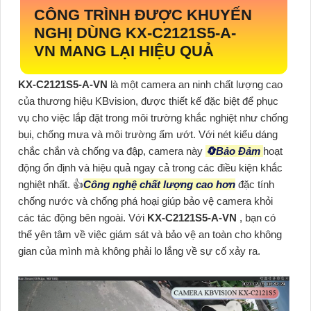
CÔNG TRÌNH ĐƯỢC KHUYẾN
NGHỊ DÙNG
KX-C2121S5-A-
VN
MANG LẠI HIỆU QUẢ
KX-C2121S5-A-VN
là một camera an ninh chất lượng cao
của thương hiệu KBvision, được thiết kế đặc biệt để phục
vụ cho việc lắp đặt trong môi trường khắc nghiệt như chống
bụi, chống mưa và môi trường ẩm ướt. Với nét kiểu dáng
chắc chắn và chống va đập, camera này
🔄
Bảo Đảm
hoạt
động ổn định và hiệu quả ngay cả trong các điều kiện khắc
nghiệt nhất. 👍
Công nghệ chất lượng cao hơn
đặc tính
chống nước và chống phá hoại giúp bảo vệ camera khỏi
các tác động bên ngoài. Với
KX-C2121S5-A-VN
, bạn có
thể yên tâm về việc giám sát và bảo vệ an toàn cho không
gian của mình mà không phải lo lắng về sự cố xảy ra.