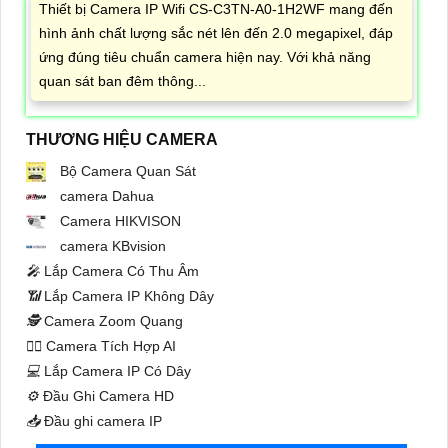
Thiết bị Camera IP Wifi CS-C3TN-A0-1H2WF mang đến
hình ảnh chất lượng sắc nét lên đến 2.0 megapixel, đáp
ứng đúng tiêu chuẩn camera hiện nay. Với khả năng
quan sát ban đêm thông...
THƯƠNG HIỆU CAMERA
Bộ Camera Quan Sát
camera Dahua
Camera HIKVISON
camera KBvision
️🎤️
Lắp Camera Có Thu Âm
📶
Lắp Camera IP Không Dây
🕵️
Camera Zoom Quang
🧛‍♀️
Camera Tích Hợp AI
💻
Lắp Camera IP Có Dây
⚙️
Đầu Ghi Camera HD
📥
Đầu ghi camera IP