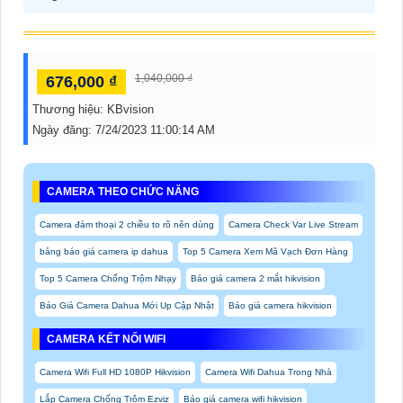
1,040,000 ₫
676,000 ₫
Thương hiệu:
KBvision
Ngày đăng:
7/24/2023 11:00:14 AM
CAMERA THEO CHỨC NĂNG
Camera đàm thoại 2 chiều to rõ nên dùng
Camera Check Var Live Stream
bảng báo giá camera ip dahua
Top 5 Camera Xem Mã Vạch Đơn Hàng
Top 5 Camera Chống Trộm Nhạy
Báo giá camera 2 mắt hikvision
Báo Giá Camera Dahua Mới Up Cập Nhật
Báo giá camera hikvision
CAMERA KẾT NỐI WIFI
Camera Wifi Full HD 1080P Hikvision
Camera Wifi Dahua Trong Nhà
Lắp Camera Chống Trộm Ezviz
Báo giá camera wifi hikvision