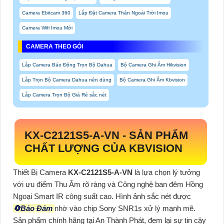
Camera Ebitcam 360
Lắp Đặt Camera Thân Ngoài Trời Imou
Camera Wifi Imou Mới
CAMERA THEO GÓI
Lắp Camera Báo Động Trọn Bộ Dahua
Bộ Camera Ghi Âm Hikvision
Lắp Trọn Bộ Camera Dahua nên dùng
Bộ Camera Ghi Âm Kbvision
Lắp Camera Trọn Bộ Giá Rẻ sắc nét
KX-C2121S5-A-VN
-
SẢN PHẨM
CHẤT LƯỢNG CỦA KBVISION
Thiết Bị Camera
KX-C2121S5-A-VN
là lựa chọn lý tưởng
với ưu điểm Thu Âm rõ ràng và Công nghệ ban đêm Hồng
Ngoại Smart IR công suất cao. Hình ảnh sắc nét được
🔄
Bảo Đảm
nhờ vào chip Sony SNR1s xử lý mạnh mẽ.
Sản phẩm chính hãng tại An Thành Phát, đem lại sự tin cậy