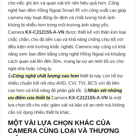
cho việc ghi âm và quan sát trở nên hiệu quả hơn. Công
nghệ ban đêm Hồng Ngoại Smart IR với công suất cao giúp
camera này hoạt động ổn định và chất lượng hình ảnh
không bị nhiễu hơn trong môi trường ánh sáng yếu.
Camera
KX-C2121S5-A-VN
được thiết kế với thân kim loại
chắc chắn, cho độ bền cao và khả năng chống chịu tốt với
điều kiện môi trường khắc nghiệt. Camera này cũng có khả
năng xem ban đêm bằng công nghệ Hồng Ngoại và khoảng
cách quan sát lên đến 30m, mang lại sự an ninh tối ưu cho
ngôi nhà hoặc công ty.
👍
Công nghệ chất lượng cao hơn
thiết bị này còn hỗ trợ
nhiều chuẩn kết nối như AHD, CVI, TVI, BCS với độ bền
cao hơn và khả năng độ phân giải tốt. ️🥈
Nhận xét những
ưu điểm của thiết bị
Camera
KX-C2121S5-A-VN
là một
lựa chọn tốt cho việc giám sát và bảo vệ an ninh mà không
cần sử dụng nhiều thiết bị khác.
MỘT VÀI LỰA CHỌN KHÁC CỦA
CAMERA CÙNG LOẠI VÀ THƯƠNG