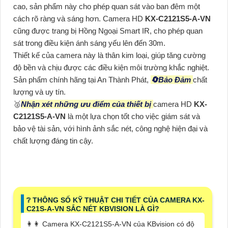
cao, sản phẩm này cho phép quan sát vào ban đêm một
cách rõ ràng và sáng hơn. Camera HD
KX-C2121S5-A-VN
cũng được trang bị Hồng Ngoại Smart IR, cho phép quan
sát trong điều kiện ánh sáng yếu lên đến 30m.
Thiết kế của camera này là thân kim loại, giúp tăng cường
độ bền và chịu được các điều kiện môi trường khắc nghiệt.
Sản phẩm chính hãng tại An Thành Phát,
🔄
Bảo Đảm
chất
lượng và uy tín.
️🥈
Nhận xét những ưu điểm của thiết bị
camera HD
KX-
C2121S5-A-VN
là một lựa chọn tốt cho việc giám sát và
bảo vệ tài sản, với hình ảnh sắc nét, công nghệ hiện đại và
chất lượng đáng tin cậy.
❔ THÔNG SỐ KỸ THUẬT CHI TIẾT CỦA CAMERA KX-
C21S-A-VN SẮC NÉT KBVISION LÀ GÌ?
️👩‍👩 Camera KX-C2121S5-A-VN của KBvision có độ