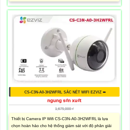
CS-C3N-A0-3H2WFRL SẮC NÉT WIFI EZVIZ ➠
ngung s₫n xu₫t
1,675,000 ₫
Thiết bị Camera IP Wifi CS-C3N-A0-3H2WFRL là lựa
chọn hoàn hảo cho hệ thống giám sát với độ phân giải