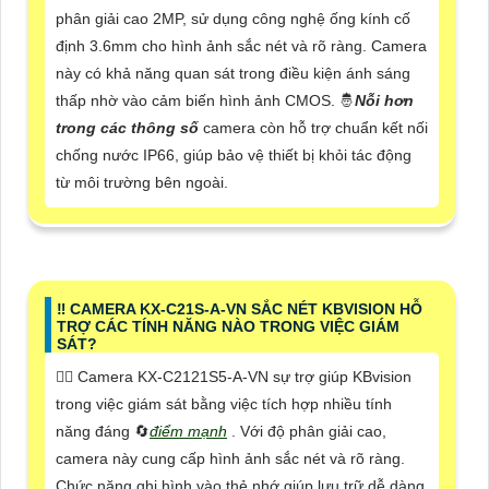
phân giải cao 2MP, sử dụng công nghệ ống kính cố
định 3.6mm cho hình ảnh sắc nét và rõ ràng. Camera
này có khả năng quan sát trong điều kiện ánh sáng
thấp nhờ vào cảm biến hình ảnh CMOS. 🤴
Nỗi hơn
trong các thông số
camera còn hỗ trợ chuẩn kết nối
chống nước IP66, giúp bảo vệ thiết bị khỏi tác động
từ môi trường bên ngoài.
‼️ CAMERA KX-C21S-A-VN SẮC NÉT KBVISION HỖ
TRỢ CÁC TÍNH NĂNG NÀO TRONG VIỆC GIÁM
SÁT?
❤️‍💋‍ Camera KX-C2121S5-A-VN sự trợ giúp KBvision
trong việc giám sát bằng việc tích hợp nhiều tính
năng đáng 🔄
điểm mạnh
. Với độ phân giải cao,
camera này cung cấp hình ảnh sắc nét và rõ ràng.
Chức năng ghi hình vào thẻ nhớ giúp lưu trữ dễ dàng