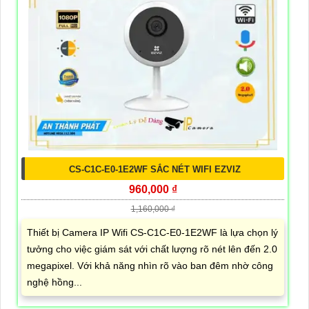
CS-C1C-E0-1E2WF SẮC NÉT WIFI EZVIZ
960,000 ₫
1,160,000 ₫
Thiết bị Camera IP Wifi CS-C1C-E0-1E2WF là lựa chọn lý
tưởng cho việc giám sát với chất lượng rõ nét lên đến 2.0
megapixel. Với khả năng nhìn rõ vào ban đêm nhờ công
nghệ hồng...