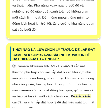
và thuận tiện. Khả năng xoay ngang 360 độ và
nghiêng 90 độ giúp quét cảnh toàn bộ không gian
một cách linh hoạt. Đèn hồng ngoại thông minh tự
động kích hoạt khi trời tối, tăng cường khả năng quan
sát vào buổi đêm.
️❓ NƠI NÀO LÀ LỰA CHỌN LÝ TƯỞNG ĐỂ LẮP ĐẶT
CAMERA KX-C21S-A-VN SẮC NÉT KBVISION ĐỂ
ĐẠT HIỆU SUẤT TỐT NHẤT?
💞 Camera KBvision KX-C2121S5-A-VN sắc nét
thường phù hợp cho việc lắp đặt ở các khu vực như
văn phòng, cửa hàng, nhà ở hoặc khu vực công cộng
như công viên, trường học. Trong những môi trường
này, camera có thể hoạt động hiệu quả, giúp giám sát
và bảo vệ tài sản một cách chính xác. 📸
chắc chắn
cài đặt và vị trí lắp đặt hợp lý để đạt hiệu suất tốt nhất