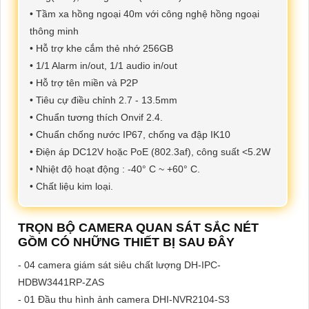
• Tầm xa hồng ngoại 40m với công nghệ hồng ngoại
thông minh
• Hỗ trợ khe cắm thẻ nhớ 256GB
• 1/1 Alarm in/out, 1/1 audio in/out
• Hỗ trợ tên miền và P2P
• Tiêu cự điều chỉnh 2.7 - 13.5mm
• Chuẩn tương thích Onvif 2.4.
• Chuẩn chống nước IP67, chống va đập IK10
• Điện áp DC12V hoặc PoE (802.3af), công suất <5.2W
• Nhiệt độ hoạt động : -40° C ~ +60° C.
• Chất liệu kim loại.
TRỌN BỘ CAMERA QUAN SÁT SẮC NÉT
GỒM CÓ NHỮNG THIẾT BỊ SAU ĐÂY
- 04 camera giám sát siêu chất lượng DH-IPC-
HDBW3441RP-ZAS
- 01 Đầu thu hình ảnh camera DHI-NVR2104-S3