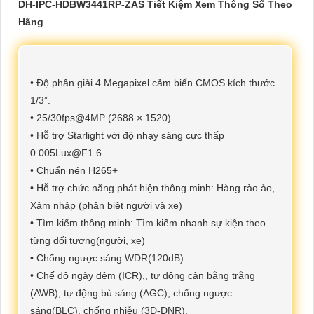
DH-IPC-HDBW3441RP-ZAS Tiết Kiệm Xem Thông Số Theo
Hãng
• Độ phân giải 4 Megapixel cảm biến CMOS kích thước
1/3”.
• 25/30fps@4MP (2688 × 1520)
• Hỗ trợ Starlight với độ nhạy sáng cực thấp
0.005Lux@F1.6.
• Chuẩn nén H265+
• Hỗ trợ chức năng phát hiện thông minh: Hàng rào ảo,
Xâm nhập (phân biệt người và xe)
• Tìm kiếm thông minh: Tìm kiếm nhanh sự kiện theo
từng đối tượng(người, xe)
• Chống ngược sáng WDR(120dB)
• Chế độ ngày đêm (ICR),, tự động cân bằng trắng
(AWB), tự động bù sáng (AGC), chống ngược
sáng(BLC), chống nhiễu (3D-DNR).