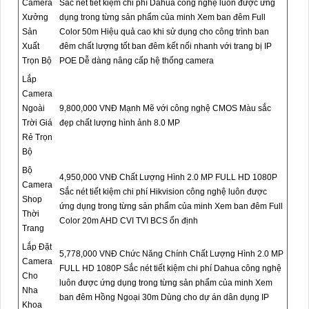
Camera
Sắc nét tiết kiệm chi phí Dahua công nghệ luôn được ứng
Xưởng
dụng trong từng sản phẩm của minh Xem ban đêm Full
Sản
Color 50m Hiệu quả cao khi sử dụng cho công trình ban
Xuất
đêm chất lượng tốt ban đêm kết nối nhanh với trang bị IP
Trọn Bộ
POE Dễ dàng nâng cấp hệ thống camera
Lắp
Camera
Ngoài
9,800,000 VNĐ Mạnh Mẽ với công nghệ CMOS Màu sắc
Trời Giá
đẹp chất lượng hình ảnh 8.0 MP
Rẻ Trọn
Bộ
Bộ
4,950,000 VNĐ Chất Lượng Hình 2.0 MP FULL HD 1080P
Camera
Sắc nét tiết kiệm chi phí Hikvision công nghệ luôn được
Shop
ứng dụng trong từng sản phẩm của minh Xem ban đêm Full
Thời
Color 20m AHD CVI TVI BCS ổn định
Trang
Lắp Đặt
5,778,000 VNĐ Chức Năng Chính Chất Lượng Hình 2.0 MP
Camera
FULL HD 1080P Sắc nét tiết kiệm chi phí Dahua công nghệ
Cho
luôn được ứng dụng trong từng sản phẩm của minh Xem
Nha
ban đêm Hồng Ngoại 30m Dùng cho dự án dân dụng IP
Khoa