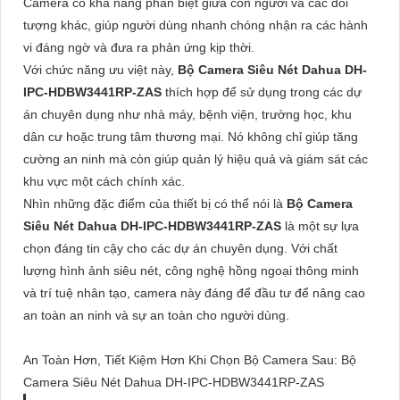
Camera có khả năng phân biệt giữa con người và các đối
tượng khác, giúp người dùng nhanh chóng nhận ra các hành
vi đáng ngờ và đưa ra phản ứng kịp thời.
Với chức năng ưu việt này,
Bộ Camera Siêu Nét Dahua DH-
IPC-HDBW3441RP-ZAS
thích hợp để sử dụng trong các dự
án chuyên dụng như nhà máy, bệnh viện, trường học, khu
dân cư hoặc trung tâm thương mại. Nó không chỉ giúp tăng
cường an ninh mà còn giúp quản lý hiệu quả và giám sát các
khu vực một cách chính xác.
Nhìn những đặc điểm của thiết bị có thể nói là
Bộ Camera
Siêu Nét Dahua DH-IPC-HDBW3441RP-ZAS
là một sự lựa
chọn đáng tin cậy cho các dự án chuyên dụng. Với chất
lượng hình ảnh siêu nét, công nghệ hồng ngoại thông minh
và trí tuệ nhân tạo, camera này đáng để đầu tư để nâng cao
an toàn an ninh và sự an toàn cho người dùng.
An Toàn Hơn, Tiết Kiệm Hơn Khi Chọn Bộ Camera Sau: Bộ
Camera Siêu Nét Dahua DH-IPC-HDBW3441RP-ZAS