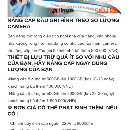
NÂNG CẤP ĐẦU GHI HÌNH THEO SỐ LƯỢNG
CAMERA
Bạn đang mở rộng diện tích ngôi nhà cửa hàng, văn phòng,
nhà xưởng rộng hơn mà đang có nhu cầu lắp thêm camera
thì nâng cấp lên đầu ghi 8 kênh nhé bù thêm 800.000 (VNĐ)
THIẾT BỊ LƯU TRỮ QUÁ ÍT SO VỚI NHU CẦU
CỦA BẠN, HÃY NÂNG CẤP NGAY DUNG
LƯỢNG CỦA BẠN
-Nâng cấp ổ cứng từ 500GB lên 1000GB (lưu 10-15 ngày)
khách hàng bù thêm 400.000(VNĐ)
-Nâng cấp ổ cứng từ 500GB lên 2000GB (lưu 28-30 ngày)
khách hàng bù thêm 1.500.000(VNĐ)
⚙ ĐƠN GIÁ CÓ THỂ PHÁT SINH THÊM NẾU
CÓ :
- Chi phí dây điện cấp nguồn 220V là 6000đ/m