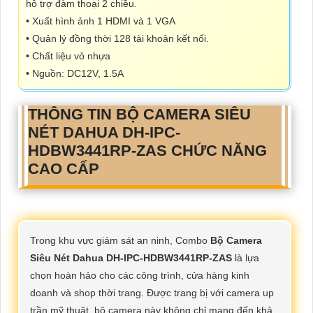
hỗ trợ đàm thoại 2 chiều.
• Xuất hình ảnh 1 HDMI và 1 VGA
• Quản lý đồng thời 128 tài khoản kết nối.
• Chất liệu vỏ nhựa
• Nguồn: DC12V, 1.5A
THÔNG TIN
BỘ CAMERA SIÊU
NÉT DAHUA DH-IPC-
HDBW3441RP-ZAS
CHỨC NĂNG
CAO CẤP
Trong khu vực giám sát an ninh, Combo
Bộ Camera
Siêu Nét Dahua DH-IPC-HDBW3441RP-ZAS
là lựa
chọn hoàn hảo cho các công trình, cửa hàng kinh
doanh và shop thời trang. Được trang bị với camera up
trần mỹ thuật, bộ camera này không chỉ mang đến khả