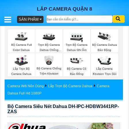
LẮP CAMERA QUẬN 8
SẢN PHẨM
BÁO
GIÁ
TRỌN
Bộ Camera Full
Trọn Bộ Camera
Trọn Bộ Camera
Bộ Camera Dahua
GÓI
Color Dahua
Dahua Chống
Dahua Ghi Âm
Báo Động
Trộm
Bộ Camera Chống
Lắp Trọn Bộ
Bộ Camera Có
Lắp Camera
SẢN
Trộm Kbvision
Camera Dahua
Báo Đông
Kbvision Trọn Gói
PHẨM
Camera Wifi Nên Dùng
Lắp Trọn Bộ Camera Dahua
Camera
Dahua Full Hd 1080P
Bộ Camera Siêu Nét Dahua DH-IPC-HDBW3441RP-
TƯ
ZAS
VẤN
LẮP