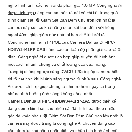
nghệ hình ảnh sắc nét với độ phân giải 4.0 MP.
Công nghệ Ai
được tích hợp
nâng cao an toàn rõ nét và chi tiết trong quá
trình giám sát. 🌚 Giám Sát Ban Đêm
Chú trọn lớn nhất là
camera này còn có khả năng quan sát ban đêm với hồng
ngoại 40m, giúp giảm góc nhìn bị hạn chế khi trời tối.
Công nghệ hình ảnh IP POE của Camera Dahua
DH-IPC-
HDBW3441RP-ZAS
nâng cao an toàn độ phân giải cao và ổn
định. Công nghệ Ai được tích hợp giúp truyền tải hình ảnh
một cách nhanh chóng và chất lượng cao qua mạng.
Trang bị chống ngược sáng DWDR 120db giúp camera hiển
thị rõ nét hơn khi bị ánh sáng ngược từ phía sau. Công nghệ
Ai được tích hợp giúp chúng ta nhìn rõ hơn ngay cả trong
những tình huống ánh sáng không đồng nhất.
Camera Dahua
DH-IPC-HDBW3441RP-ZAS
được thiết kế
dạng dome kim loại, cho phép cài đặt linh hoạt theo nhiều
góc độ khác nhau. 🌚 Giám Sát Ban Đêm
Chú trọn lớn nhất là
camera này được trang bị công nghệ AI chuyên dụng cao
cấp, đem lại khả năng nhận diện và phân tích hình ảnh một