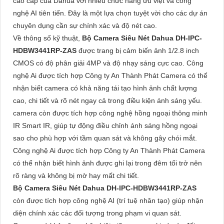
cao cấp của Dahua với nhiều chức năng ưu việt và công
nghệ AI tiên tiến. Đây là một lựa chọn tuyệt vời cho các dự án
chuyên dụng cần sự chính xác và độ nét cao.
Về thông số kỹ thuật,
Bộ Camera Siêu Nét Dahua DH-IPC-
HDBW3441RP-ZAS
được trang bị cảm biến ảnh 1/2.8 inch
CMOS có độ phân giải 4MP và độ nhạy sáng cực cao. Công
nghệ Ai được tích hợp Công ty An Thành Phát Camera có thể
nhận biết camera có khả năng tái tạo hình ảnh chất lượng
cao, chi tiết và rõ nét ngay cả trong điều kiện ánh sáng yếu.
camera còn được tích hợp công nghệ hồng ngoại thông minh
IR Smart IR, giúp tự động điều chỉnh ánh sáng hồng ngoại
sao cho phù hợp với tầm quan sát và không gây chói mắt.
Công nghệ Ai được tích hợp Công ty An Thành Phát Camera
có thể nhận biết hình ảnh được ghi lại trong đêm tối trở nên
rõ ràng và không bị mờ hay mất chi tiết.
Bộ Camera Siêu Nét Dahua DH-IPC-HDBW3441RP-ZAS
còn được tích hợp công nghệ AI (trí tuệ nhân tạo) giúp nhận
diện chính xác các đối tượng trong phạm vi quan sát.