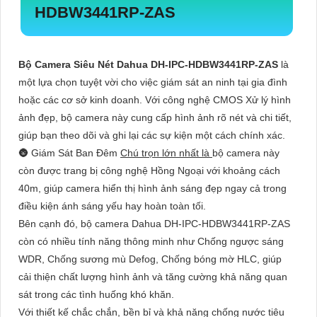
HDBW3441RP-ZAS
Bộ Camera Siêu Nét Dahua DH-IPC-HDBW3441RP-ZAS
là
một lựa chọn tuyệt vời cho việc giám sát an ninh tại gia đình
hoặc các cơ sở kinh doanh. Với công nghệ CMOS Xử lý hình
ảnh đẹp, bộ camera này cung cấp hình ảnh rõ nét và chi tiết,
giúp bạn theo dõi và ghi lại các sự kiện một cách chính xác.
🌚 Giám Sát Ban Đêm
Chú trọn lớn nhất là
bộ camera này
còn được trang bị công nghệ Hồng Ngoại với khoảng cách
40m, giúp camera hiển thị hình ảnh sáng đẹp ngay cả trong
điều kiện ánh sáng yếu hay hoàn toàn tối.
Bên cạnh đó, bộ camera Dahua DH-IPC-HDBW3441RP-ZAS
còn có nhiều tính năng thông minh như Chống ngược sáng
WDR, Chống sương mù Defog, Chống bóng mờ HLC, giúp
cải thiện chất lượng hình ảnh và tăng cường khả năng quan
sát trong các tình huống khó khăn.
Với thiết kế chắc chắn, bền bỉ và khả năng chống nước tiêu