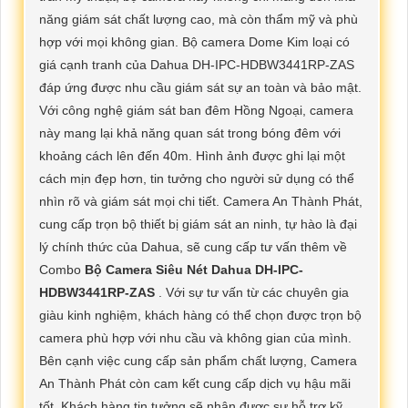
năng giám sát chất lượng cao, mà còn thẩm mỹ và phù
hợp với mọi không gian. Bộ camera Dome Kim loại có
giá cạnh tranh của Dahua DH-IPC-HDBW3441RP-ZAS
đáp ứng được nhu cầu giám sát sự an toàn và bảo mật.
Với công nghệ giám sát ban đêm Hồng Ngoại, camera
này mang lại khả năng quan sát trong bóng đêm với
khoảng cách lên đến 40m. Hình ảnh được ghi lại một
cách mịn đẹp hơn, tin tưởng cho người sử dụng có thể
nhìn rõ và giám sát mọi chi tiết. Camera An Thành Phát,
cung cấp trọn bộ thiết bị giám sát an ninh, tự hào là đại
lý chính thức của Dahua, sẽ cung cấp tư vấn thêm về
Combo
Bộ Camera Siêu Nét Dahua DH-IPC-
HDBW3441RP-ZAS
. Với sự tư vấn từ các chuyên gia
giàu kinh nghiệm, khách hàng có thể chọn được trọn bộ
camera phù hợp với nhu cầu và không gian của mình.
Bên cạnh việc cung cấp sản phẩm chất lượng, Camera
An Thành Phát còn cam kết cung cấp dịch vụ hậu mãi
tốt. Khách hàng tin tưởng sẽ nhận được sự hỗ trợ kỹ