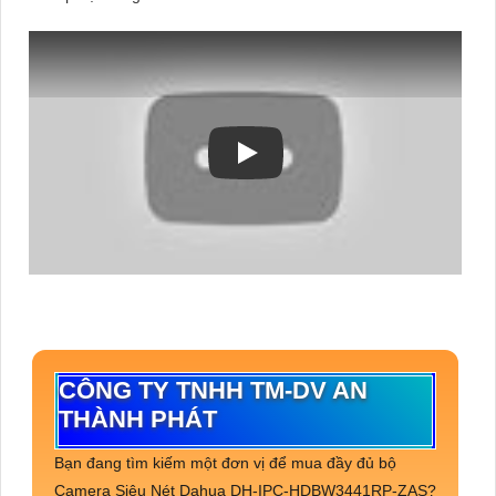
CÔNG TY TNHH TM-DV AN
THÀNH PHÁT
Bạn đang tìm kiếm một đơn vị để mua đầy đủ bộ
Camera Siêu Nét Dahua DH-IPC-HDBW3441RP-ZAS?