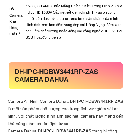
4,900,000 VNĐ Chức Năng Chính Chất Lượng Hình 2.0 MP
Bộ
FULL HD 1080P Sắc nét tiết kiệm chi phí Hikvision công
Camera
nghệ luôn được ứng dụng trong từng sản phẩm của minh
Kho
Hình ảnh xem ban đêm sáng đẹp với Hồng Ngoại 30m xem
Hàng
ban đêm chất lượng hoặc động với công nghệ AHD CVI TVI
Giá Rẻ
BCS Hoặt động bền bỉ
DH-IPC-HDBW3441RP-ZAS
CAMERA DAHUA
Camera An Ninh Camera Dahua
DH-IPC-HDBW3441RP-ZAS
là một sản phẩm chất lượng cao trong lĩnh vực giám sát an
ninh. Với chất lượng hình ảnh sắc nét, camera này mang đến
khả năng giám sát ổn định từ xa.
Camera Dahua
DH-IPC-HDBW3441RP-ZAS
trang bị công