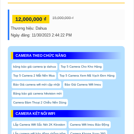
15,000,000 ₫
12,000,000 ₫
Thương hiệu:
Dahua
Ngày đăng:
11/30/2023 2:44:22 PM
CAMERA THEO CHỨC NĂNG
bảng báo giá camera ip dahua
Top 5 Camera Cho Kho Hàng
Top 5 Camera 2 Mắt Nên Mua
Top 5 Camera Xem Mã Vạch Đơn Hàng
Báo Giá camera wifi mới cập nhật
Báo Giá Camera Wifi Imou
Bảng báo giá camera hikvision mới
Camera Đàm Thoại 2 Chiều Nên Dùng
CAMERA KẾT NỐI WIFI
Lắp Camera Wifi Sắc Nét 2K Kbvsiion
Camera Wifi Imou Báo Động
Lắp camera wifi báo động chống trộm
Camera Kbone Xoay 360