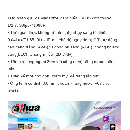
• Độ phân giải 2.0Megapixel cảm biến CMOS kích thước
1/2.7, 30fps@1080P
• Thời gian thực không trễ hình, độ nhạy sáng tối thiểu
0.04Lux/F1.85, 0Lux IR on, chế độ ngày đêm(ICR), tự động
cân bằng trắng (AWB),tự động bù sáng (AGC), chống ngược
sáng(BLC), Chống nhiễu (2D-DNR),
• Tầm xa hồng ngoại 20m với công nghệ hồng ngoại thông
minh
• Thiết kế mới nhỏ gọn, thẩm mỹ, dễ dàng lắp đặt
• Ống kính cố định 3.6mm, chuẩn kháng nước IP67 , vỏ
plastic.