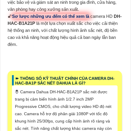
việc bảo vệ và giám sát an ninh trong gia đình, cửa hàng,
văn phòng hay công xưởng sản xuất.
🌠
Sơ lược những ưu đểm có thể xem là
camera HD
DH-
HAC-B1A21P
là một lựa chọn xuất sắc cho việc cải thiện
hệ thống an ninh, với chất lượng hình ảnh sắc nét, độ bền
cao và khả năng hoạt động hiệu quả cả ban ngày lẫn ban
đêm.
➽ THÔNG SỐ KỸ THUẬT CHÍNH CỦA CAMERA DH-
HAC-BA1P SẮC NÉT DAHUA LÀ GÌ?
🤴 Camera Dahua DH-HAC-B1A21P sắc nét được
trang bị cảm biến hình ảnh 1/2.7 inch 2MP
Progressive CMOS, cho chất lượng video HD độ nét
cao. Camera hỗ trợ độ phân giải 1080P với tốc độ
khung hình 25/30fps, cung cấp hình ảnh rõ ràng và
sắc nét. Tính năng chất lượng khác camera này còn