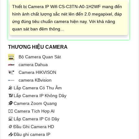
Thiết bị Camera IP Wifi CS-C3TN-A0-1H2WF mang đến
hình ảnh chất lượng sắc nét lên đến 2.0 megapixel, đáp
ứng đúng tiêu chuẩn camera hiện nay. Với khả năng
quan sát ban đêm thông...
THƯƠNG HIỆU CAMERA
Bộ Camera Quan Sát
camera Dahua
Camera HIKVISON
camera KBvision
️🎤️
Lắp Camera Có Thu Âm
📶
Lắp Camera IP Không Dây
🕵️
Camera Zoom Quang
🧛‍♀️
Camera Tích Hợp AI
💻
Lắp Camera IP Có Dây
⚙️
Đầu Ghi Camera HD
📥
Đầu ghi camera IP