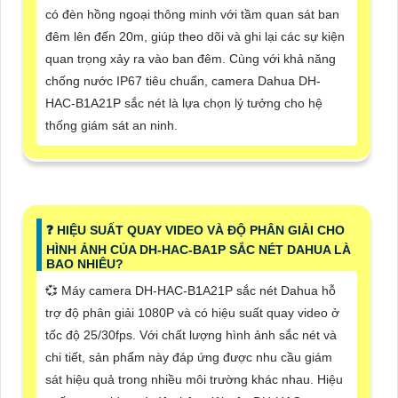
có đèn hồng ngoại thông minh với tầm quan sát ban
đêm lên đến 20m, giúp theo dõi và ghi lại các sự kiện
quan trọng xảy ra vào ban đêm. Cùng với khả năng
chống nước IP67 tiêu chuẩn, camera Dahua DH-
HAC-B1A21P sắc nét là lựa chọn lý tưởng cho hệ
thống giám sát an ninh.
❓ HIỆU SUẤT QUAY VIDEO VÀ ĐỘ PHÂN GIẢI CHO
HÌNH ẢNH CỦA DH-HAC-BA1P SẮC NÉT DAHUA LÀ
BAO NHIÊU?
💞 Máy camera DH-HAC-B1A21P sắc nét Dahua hỗ
trợ độ phân giải 1080P và có hiệu suất quay video ở
tốc độ 25/30fps. Với chất lượng hình ảnh sắc nét và
chi tiết, sản phẩm này đáp ứng được nhu cầu giám
sát hiệu quả trong nhiều môi trường khác nhau. Hiệu