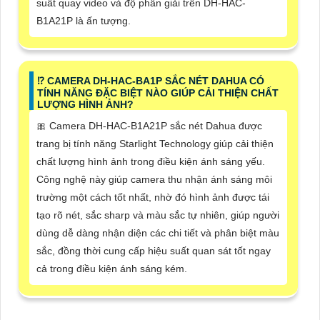
suất quay video và độ phân giải trên DH-HAC-
B1A21P là ấn tượng.
⁉️ CAMERA DH-HAC-BA1P SẮC NÉT DAHUA CÓ
TÍNH NĂNG ĐẶC BIỆT NÀO GIÚP CẢI THIỆN CHẤT
LƯỢNG HÌNH ẢNH?
🎀 Camera DH-HAC-B1A21P sắc nét Dahua được
trang bị tính năng Starlight Technology giúp cải thiện
chất lượng hình ảnh trong điều kiện ánh sáng yếu.
Công nghệ này giúp camera thu nhận ánh sáng môi
trường một cách tốt nhất, nhờ đó hình ảnh được tái
tạo rõ nét, sắc sharp và màu sắc tự nhiên, giúp người
dùng dễ dàng nhận diện các chi tiết và phân biệt màu
sắc, đồng thời cung cấp hiệu suất quan sát tốt ngay
cả trong điều kiện ánh sáng kém.