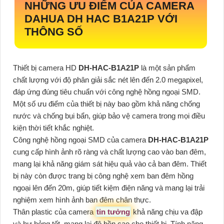
NHỮNG ƯU ĐIỂM CỦA CAMERA
DAHUA DH HAC B1A21P VỚI
THÔNG SỐ
Thiết bị camera HD
DH-HAC-B1A21P
là một sản phẩm
chất lượng với độ phân giải sắc nét lên đến 2.0 megapixel,
đáp ứng đúng tiêu chuẩn với công nghệ hồng ngoại SMD.
Một số ưu điểm của thiết bị này bao gồm khả năng chống
nước và chống bụi bẩn, giúp bảo vệ camera trong mọi điều
kiện thời tiết khắc nghiệt.
Công nghệ hồng ngoại SMD của camera
DH-HAC-B1A21P
cung cấp hình ảnh rõ ràng và chất lượng cao vào ban đêm,
mang lại khả năng giám sát hiệu quả vào cả ban đêm. Thiết
bị này còn được trang bị công nghệ xem ban đêm hồng
ngoại lên đến 20m, giúp tiết kiệm điện năng và mang lại trải
nghiệm xem hình ảnh ban đêm chân thực.
Thân plastic của camera
tin tưởng
khả năng chịu va đập
và hư hỏng tốt, mang lại độ bền cao cho thiết bị. Tính năng