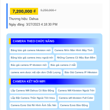
9,250,000 ₫
7,200,000 ₫
Thương hiệu:
Dahua
Ngày đăng:
3/27/2023 4:18:30 PM
CAMERA THEO CHỨC NĂNG
Bảng báo giá camera hikvision mới
Camera Nhìn Màn Hình Máy Tính
Bảng báo giá camera imou ngoài trời
Những Camera Có Màu Ban Đêm
Báo giá camera IP kbvision mới
Báo giá camera 2 mắt
camera xem được mã vận đơn Chất Lượng
Báo Giá Camera IP Hikvision
CAMERA KẾT NỐI WIFI
Lắp Camera Wifi Dahua Có Báo Động
Camera Wifi Kbvision Ngoài Trời
Lắp Đặt Camera Thân Ngoài Trời Imou
Camera wifi kbvision Full Color
Camera Ezviz Giá Rẻ Hình Ảnh Sắc Nét
Camera Ezviz Báo Động