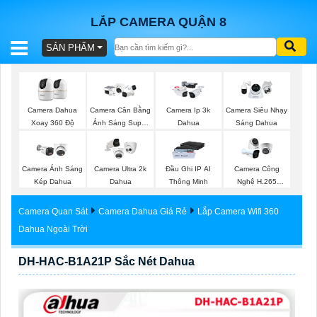
LẮP CAMERA QUẬN 8
SẢN PHẨM
BÁO
GIÁ
TRỌN
Camera Dahua
Camera Cân Bằng
Camera Ip 3k
Camera Siêu Nhạy
GÓI
Xoay 360 Độ
Ánh Sáng Super
Dahua
Sáng Dahua
Adapt
Camera Ánh Sáng
Camera Ultra 2k
Đầu Ghi IP AI
Camera Công
SẢN
Kép Dahua
Dahua
Thông Minh
Nghệ H.265
Hikvision
PHẨM
Camera Quan Sát
Camera Dahua Giá Rẻ
Lắp Camera Wifi 360
Dahua Ngoài Trời
DH-HAC-B1A21P Sắc Nét Dahua
TƯ
VẤN
LẮP