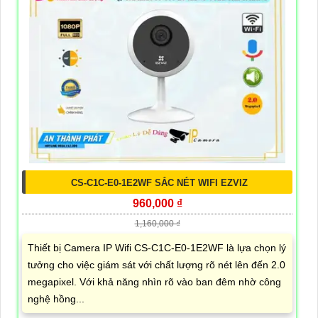
CS-C1C-E0-1E2WF SẮC NÉT WIFI EZVIZ
960,000 ₫
1,160,000 ₫
Thiết bị Camera IP Wifi CS-C1C-E0-1E2WF là lựa chọn lý
tưởng cho việc giám sát với chất lượng rõ nét lên đến 2.0
megapixel. Với khả năng nhìn rõ vào ban đêm nhờ công
nghệ hồng...