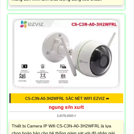
CS-C3N-A0-3H2WFRL SẮC NÉT WIFI EZVIZ ➠
ngung s₫n xu₫t
1,675,000 ₫
Thiết bị Camera IP Wifi CS-C3N-A0-3H2WFRL là lựa
chọn hoàn hảo cho hệ thống giám sát với độ phân giải