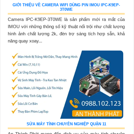
GIỚI THIỆU VỀ CAMERA WIFI DÙNG PIN IMOU IPC-K9EP-
3T0WE
Camera IPC-K9EP-3T0WE là sản phẩm mới ra mắt của
IMOU với những thông số kỹ thuật nổi trội như chất lượng
hình ảnh chất lượng 2k, đèn trợ sáng tích hợp sẵn, khả
năng quay xoay...
SỬA MÁY TÍNH CHUYÊN NGHIỆP QUẬN 11
An Thành Phát mang đến dịch vụ sửa máy tính chuyên