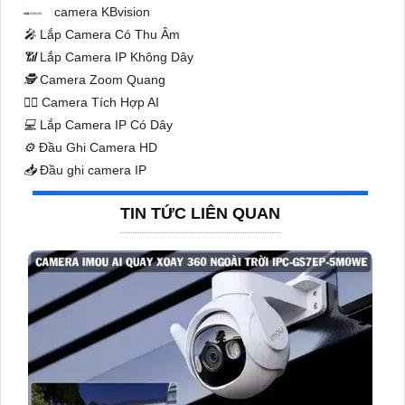
camera KBvision
️🎤️
Lắp Camera Có Thu Âm
📶
Lắp Camera IP Không Dây
🕵️
Camera Zoom Quang
🧛‍♀️
Camera Tích Hợp AI
💻
Lắp Camera IP Có Dây
⚙️
Đầu Ghi Camera HD
📥
Đầu ghi camera IP
TIN TỨC LIÊN QUAN