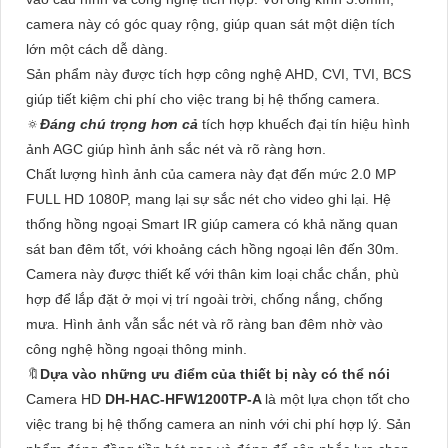
camera này có góc quay rộng, giúp quan sát một diện tích
lớn một cách dễ dàng.
Sản phẩm này được tích hợp công nghệ AHD, CVI, TVI, BCS
giúp tiết kiệm chi phí cho việc trang bị hệ thống camera.
🔅
Đáng chú trọng hơn cả
tích hợp khuếch đại tín hiệu hình
ảnh AGC giúp hình ảnh sắc nét và rõ ràng hơn.
Chất lượng hình ảnh của camera này đạt đến mức 2.0 MP
FULL HD 1080P, mang lại sự sắc nét cho video ghi lại. Hệ
thống hồng ngoại Smart IR giúp camera có khả năng quan
sát ban đêm tốt, với khoảng cách hồng ngoại lên đến 30m.
Camera này được thiết kế với thân kim loại chắc chắn, phù
hợp để lắp đặt ở mọi vị trí ngoài trời, chống nắng, chống
mưa. Hình ảnh vẫn sắc nét và rõ ràng ban đêm nhờ vào
công nghệ hồng ngoại thông minh.
🔖
Dựa vào những ưu điểm của thiết bị này có thể nói
Camera HD
DH-HAC-HFW1200TP-A
là một lựa chọn tốt cho
việc trang bị hệ thống camera an ninh với chi phí hợp lý. Sản