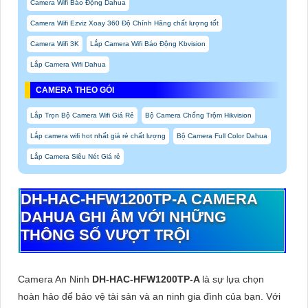
Camera Wifi Báo Động Dahua
Camera Wifi Ezviz Xoay 360 Độ Chính Hãng chất lượng tốt
Camera Wifi 3K
Lắp Camera Wifi Báo Động Kbvision
Lắp Camera Wifi Dahua
CAMERA THEO GÓI
Lắp Trọn Bộ Camera Wifi Giá Rẻ
Bộ Camera Chống Trộm Hikvision
Lắp camera wifi hot nhất giá rẻ chất lượng
Bộ Camera Full Color Dahua
Lắp Camera Siêu Nét Giá rẻ
DH-HAC-HFW1200TP-A
CAMERA
DAHUA GHI ÂM VỚI NHỮNG
THÔNG SỐ VƯỢT TRỘI
Camera An Ninh
DH-HAC-HFW1200TP-A
là sự lựa chọn
hoàn hảo để bảo vệ tài sản và an ninh gia đình của bạn. Với