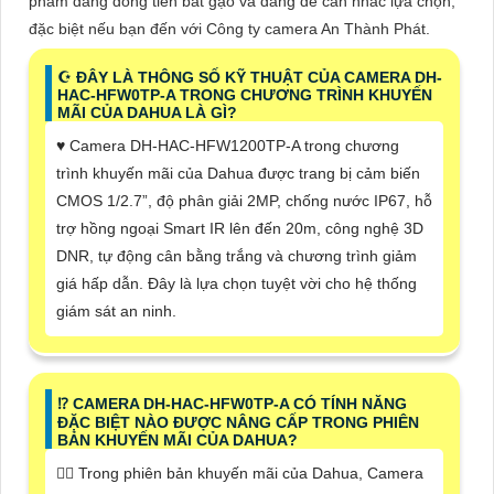
phẩm đáng đồng tiền bát gạo và đáng để cân nhắc lựa chọn,
đặc biệt nếu bạn đến với Công ty camera An Thành Phát.
☪ ĐÂY LÀ THÔNG SỐ KỸ THUẬT CỦA CAMERA DH-
HAC-HFW0TP-A TRONG CHƯƠNG TRÌNH KHUYẾN
MÃI CỦA DAHUA LÀ GÌ?
♥️ Camera DH-HAC-HFW1200TP-A trong chương
trình khuyến mãi của Dahua được trang bị cảm biến
CMOS 1/2.7”, độ phân giải 2MP, chống nước IP67, hỗ
trợ hồng ngoại Smart IR lên đến 20m, công nghệ 3D
DNR, tự động cân bằng trắng và chương trình giảm
giá hấp dẫn. Đây là lựa chọn tuyệt vời cho hệ thống
giám sát an ninh.
⁉️ CAMERA DH-HAC-HFW0TP-A CÓ TÍNH NĂNG
ĐẶC BIỆT NÀO ĐƯỢC NÂNG CẤP TRONG PHIÊN
BẢN KHUYẾN MÃI CỦA DAHUA?
❤️‍💋‍ Trong phiên bản khuyến mãi của Dahua, Camera