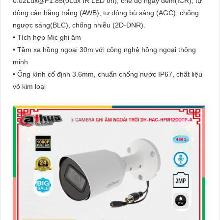
0.02Lux@F1.85(0Lux IR LED on), chế độ ngày đêm(ICR), tự
động cân bằng trắng (AWB), tự động bù sáng (AGC), chống
ngược sáng(BLC), chống nhiễu (2D-DNR).
• Tích hợp Mic ghi âm
• Tầm xa hồng ngoại 30m với công nghệ hồng ngoại thông
minh
• Ống kính cố định 3.6mm, chuẩn chống nước IP67, chất liệu
vỏ kim loại