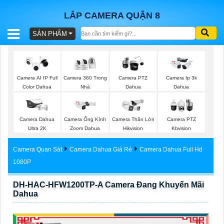
LẮP CAMERA QUẬN 8
SẢN PHẨM
BÁO
GIÁ
TRỌN
Camera AI IP Full
Camera 360 Trong
Camera PTZ
Camera Ip 3k
GÓI
Color Dahua
Nhà
Dahua
Dahua
Camera Dahua
Camera Ống Kính
Camera Thân Lớn
Camera PTZ
SẢN
Ultra 2K
Zoom Dahua
Hikvision
Kbvision
PHẨM
Camera Quan Sát
Camera Dahua Giá Rẻ
Camera Dahua Full Hd
1080P
DH-HAC-HFW1200TP-A Camera Đang Khuyến Mãi
TƯ
Dahua
VẤN
LẮP