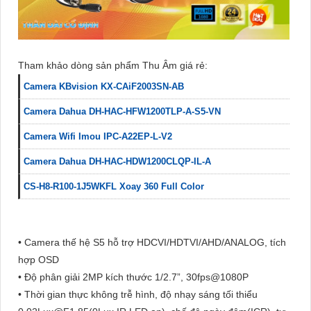
Tham khảo dòng sản phẩm Thu Âm giá rẻ:
Camera KBvision KX-CAiF2003SN-AB
Camera Dahua DH-HAC-HFW1200TLP-A-S5-VN
Camera Wifi Imou IPC-A22EP-L-V2
Camera Dahua DH-HAC-HDW1200CLQP-IL-A
CS-H8-R100-1J5WKFL Xoay 360 Full Color
• Camera thế hệ S5 hỗ trợ HDCVI/HDTVI/AHD/ANALOG, tích
hợp OSD
• Độ phân giải 2MP kích thước 1/2.7”, 30fps@1080P
• Thời gian thực không trễ hình, độ nhạy sáng tối thiểu