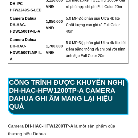
3,120,000
2.0 megapixel FULL HD 1080P Giá
DH-IPC-
VNĐ
rẻ phù hợp chi phí Full Color 20m
HFW2249S-S-LED
Camera Dahua
5.0 MP Độ phân giải Ultra 4k lite
1,850,000
DH-HAC-
Chất lượng cao giá rẻ Full Color
VNĐ
HDW1500TP-IL-A
40m
Camera Dahua
5.0 MP Độ phân giải Ultra 4k lite tiết
DH-HAC-
1,700,000
kiệm băng thông và chi phí với hình
HDW1500TLMP-IL-
VNĐ
ảnh đẹp Full Color 20m
A
CÔNG TRÌNH ĐƯỢC KHUYẾN NGHỊ
DH-HAC-HFW1200TP-A
CAMERA
DAHUA GHI ÂM MANG LẠI HIỆU
QUẢ
Camera
DH-HAC-HFW1200TP-A
là một sản phẩm của
thương hiệu Dahua