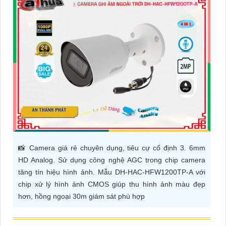
ĐẶT
PHỤ
KIỆN
CAMERA
TƯ
VẤN
DỊCH
📸 Camera giá rẻ chuyên dụng, tiêu cự cố định 3. 6mm
VỤ
HD Analog. Sử dụng công nghệ AGC trong chip camera
tăng tín hiệu hình ảnh. Mẫu DH-HAC-HFW1200TP-A với
chip xử lý hình ảnh CMOS giúp thu hình ảnh màu đẹp
hơn, hồng ngoại 30m giám sát phù hợp