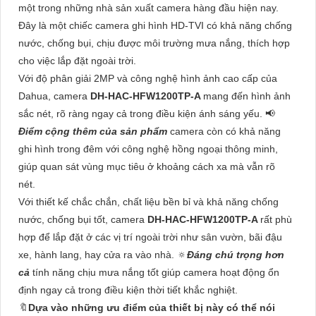
một trong những nhà sản xuất camera hàng đầu hiện nay.
Đây là một chiếc camera ghi hình HD-TVI có khả năng chống
nước, chống bụi, chịu được môi trường mưa nắng, thích hợp
cho việc lắp đặt ngoài trời.
Với độ phân giải 2MP và công nghệ hình ảnh cao cấp của
Dahua, camera
DH-HAC-HFW1200TP-A
mang đến hình ảnh
sắc nét, rõ ràng ngay cả trong điều kiện ánh sáng yếu. 📢
Điểm cộng thêm của sản phẩm
camera còn có khả năng
ghi hình trong đêm với công nghệ hồng ngoại thông minh,
giúp quan sát vùng mục tiêu ở khoảng cách xa mà vẫn rõ
nét.
Với thiết kế chắc chắn, chất liệu bền bỉ và khả năng chống
nước, chống bụi tốt, camera
DH-HAC-HFW1200TP-A
rất phù
hợp để lắp đặt ở các vị trí ngoài trời như sân vườn, bãi đậu
xe, hành lang, hay cửa ra vào nhà. 🔅
Đáng chú trọng hơn
cả
tính năng chịu mưa nắng tốt giúp camera hoạt động ổn
định ngay cả trong điều kiện thời tiết khắc nghiệt.
🔖
Dựa vào những ưu điểm của thiết bị này có thể nói