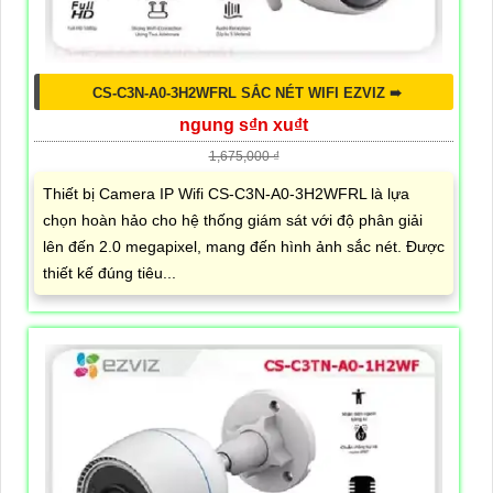
CS-C3N-A0-3H2WFRL SẮC NÉT WIFI EZVIZ ➠
ngung s₫n xu₫t
1,675,000 ₫
Thiết bị Camera IP Wifi CS-C3N-A0-3H2WFRL là lựa
chọn hoàn hảo cho hệ thống giám sát với độ phân giải
lên đến 2.0 megapixel, mang đến hình ảnh sắc nét. Được
thiết kế đúng tiêu...