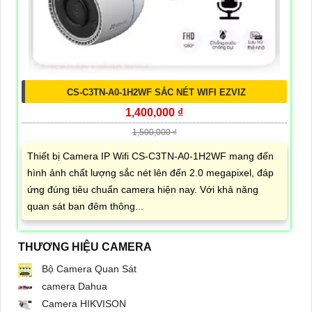
CS-C3TN-A0-1H2WF SẮC NÉT WIFI EZVIZ
1,400,000 ₫
1,500,000 ₫
Thiết bị Camera IP Wifi CS-C3TN-A0-1H2WF mang đến
hình ảnh chất lượng sắc nét lên đến 2.0 megapixel, đáp
ứng đúng tiêu chuẩn camera hiện nay. Với khả năng
quan sát ban đêm thông...
THƯƠNG HIỆU CAMERA
Bộ Camera Quan Sát
camera Dahua
Camera HIKVISON