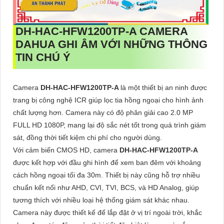
DH-HAC-HFW1200TP-A
CAMERA
DAHUA GHI ÂM VỚI NHỮNG THÔNG
TIN CHÚ Ý
Camera
DH-HAC-HFW1200TP-A
là một thiết bị an ninh được
trang bị công nghệ ICR giúp lọc tia hồng ngoại cho hình ảnh
chất lượng hơn. Camera này có độ phân giải cao 2.0 MP
FULL HD 1080P, mang lại độ sắc nét tốt trong quá trình giám
sát, đồng thời tiết kiệm chi phí cho người dùng.
Với cảm biến CMOS HD, camera
DH-HAC-HFW1200TP-A
được kết hợp với đầu ghi hình để xem ban đêm với khoảng
cách hồng ngoại tối đa 30m. Thiết bị này cũng hỗ trợ nhiều
chuẩn kết nối như AHD, CVI, TVI, BCS, và HD Analog, giúp
tương thích với nhiều loại hệ thống giám sát khác nhau.
Camera này được thiết kế để lắp đặt ở vị trí ngoài trời, khắc