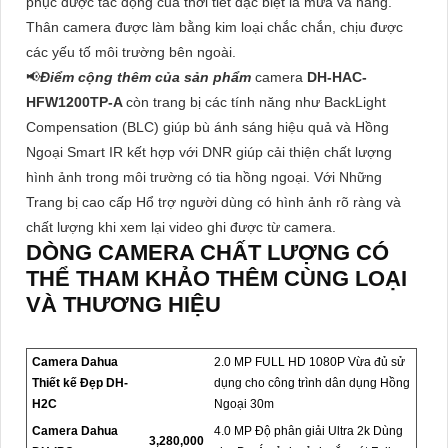
phục được tác động của thời tiết đặc biệt là mưa và nắng.
Thân camera được làm bằng kim loại chắc chắn, chịu được
các yếu tố môi trường bên ngoài.
📢
Điểm cộng thêm của sản phẩm
camera
DH-HAC-
HFW1200TP-A
còn trang bị các tính năng như BackLight
Compensation (BLC) giúp bù ánh sáng hiệu quả và Hồng
Ngoại Smart IR kết hợp với DNR giúp cải thiện chất lượng
hình ảnh trong môi trường có tia hồng ngoại. Với Những
Trang bị cao cấp Hổ trợ người dùng có hình ảnh rõ ràng và
chất lượng khi xem lại video ghi được từ camera.
DÒNG CAMERA CHẤT LƯỢNG CÓ
THỂ THAM KHẢO THÊM CÙNG LOẠI
VÀ THƯƠNG HIỆU
Camera Dahua
2.0 MP FULL HD 1080P Vừa đủ sử
Thiết kế Đẹp DH-
dụng cho công trình dân dụng Hồng
H2C
Ngoại 30m
Camera Dahua
4.0 MP Độ phân giải Ultra 2k Dùng
3,280,000