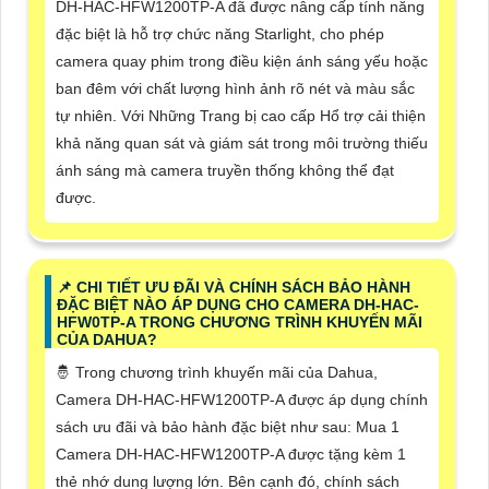
DH-HAC-HFW1200TP-A đã được nâng cấp tính năng
đặc biệt là hỗ trợ chức năng Starlight, cho phép
camera quay phim trong điều kiện ánh sáng yếu hoặc
ban đêm với chất lượng hình ảnh rõ nét và màu sắc
tự nhiên. Với Những Trang bị cao cấp Hổ trợ cải thiện
khả năng quan sát và giám sát trong môi trường thiếu
ánh sáng mà camera truyền thống không thể đạt
được.
📌 CHI TIẾT ƯU ĐÃI VÀ CHÍNH SÁCH BẢO HÀNH
ĐẶC BIỆT NÀO ÁP DỤNG CHO CAMERA DH-HAC-
HFW0TP-A TRONG CHƯƠNG TRÌNH KHUYẾN MÃI
CỦA DAHUA?
🤴 Trong chương trình khuyến mãi của Dahua,
Camera DH-HAC-HFW1200TP-A được áp dụng chính
sách ưu đãi và bảo hành đặc biệt như sau: Mua 1
Camera DH-HAC-HFW1200TP-A được tặng kèm 1
thẻ nhớ dung lượng lớn. Bên cạnh đó, chính sách