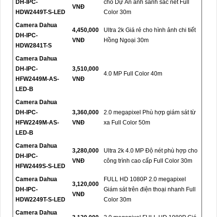
DH-IPC-
cho Dự Án ảnh sảnh sắc nét Full
VNĐ
HDW2449T-S-LED
Color 30m
Camera Dahua
4,450,000
Ultra 2k Giá rẻ cho hình ảnh chi tiết
DH-IPC-
VNĐ
Hồng Ngoại 30m
HDW2841T-S
Camera Dahua
DH-IPC-
3,510,000
4.0 MP Full Color 40m
HFW2449M-AS-
VNĐ
LED-B
Camera Dahua
DH-IPC-
3,360,000
2.0 megapixel Phù hợp giám sát từ
HFW2249M-AS-
VNĐ
xa Full Color 50m
LED-B
Camera Dahua
3,280,000
Ultra 2k 4.0 MP Độ nét phù hợp cho
DH-IPC-
VNĐ
công trình cao cấp Full Color 30m
HFW2449S-S-LED
Camera Dahua
FULL HD 1080P 2.0 megapixel
3,120,000
DH-IPC-
Giám sát trên điện thoại nhanh Full
VNĐ
HDW2249T-S-LED
Color 30m
Camera Dahua