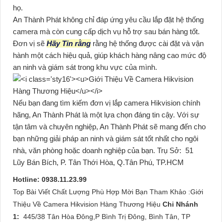
họ.
An Thành Phát không chỉ đáp ứng yêu cầu lắp đặt hệ thống
camera mà còn cung cấp dịch vụ hỗ trợ sau bán hàng tốt.
Đơn vị sẽ
Hãy Tin rằng
rằng hệ thống được cài đặt và vận
hành một cách hiệu quả, giúp khách hàng nâng cao mức độ
an ninh và giám sát trong khu vực của mình.
Nếu bạn đang tìm kiếm đơn vị lắp camera Hikvision chính
hãng, An Thành Phát là một lựa chọn đáng tin cậy. Với sự
tận tâm và chuyên nghiệp, An Thành Phát sẽ mang đến cho
bạn những giải pháp an ninh và giám sát tốt nhất cho ngôi
nhà, văn phòng hoặc doanh nghiệp của bạn.
Trụ Sở:
51
Lũy Bán Bích, P. Tân Thới Hòa, Q.Tân Phú, TP.HCM
Hotline: 0938.11.23.99
Top Bài Viết Chất Lượng Phù Hợp Mời Bạn Tham Khảo :Giới
Thiệu Về Camera Hikvision Hàng Thương Hiệu
Chi Nhánh
1:
445/38 Tân Hòa Đông,P Bình Trị Đông, Bình Tân, TP