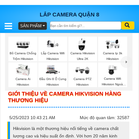
LẮP CAMERA QUẬN 8
SẢN PHẨM
BÁO
GIÁ
TRỌN
GÓI
Lắp Camera Wifi
Bô Camera Chống
Camera Hikvision
Camera Ip 3k
Hikvision
Trộm Hikvision
Ultra 2K
Hikvision
SẢN
Camera Wifi
Camera Ai
Đầu Ghi 8 Ổ Cưng
Camera PTZ
Hikvision Ngoài
Hikvision
Hikvision
Hikvision
PHẨM
Trời 360
GIỚI THIỆU VỀ CAMERA HIKVISION HÀNG
THƯƠNG HIỆU
TƯ
5/25/2023 10:43:21 AM
Mức độ quan tâm: 32587
VẤN
Hikvision là một thương hiệu nổi tiếng về camera chất
LẮP
lượng cao và hiệu suất ổn định. Với hơn 20 năm kinh