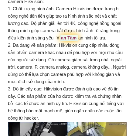
camera Hikvision:
1. Chất lượng hình ảnh: Camera Hikvision được trang bị
công nghệ tiên tiến giúp tạo ra hình ảnh sắc nét và chất
lượng cao. Độ phân giải lên tới 4K, công nghệ hồng ngoại
thông minh giúp camera bắt được hình ảnh rõ ràng trong
điều kiện ánh sáng yếu, ️🏅️
an Tâm
an ninh tối ưu.
2. Đa dạng về sản phẩm: Hikvision cung cấp nhiều dòng
sản phẩm camera khác nhau để phù hợp với mọi nhu cầu
của người sử dụng. Có camera giám sát trong nhà, ngoài
trời, camera IP, camera analog, camera không dây... Người
dùng có thể lựa chọn camera phù hợp với không gian và
mục đích sử dụng của mình.
3. Độ tin cậy cao: Hikvision được đánh giá cao về độ tin
cậy. Các sản phẩm của họ được kiểm tra và chứng nhận
bởi các tổ chức an ninh uy tín. Hikvision cũng nổi tiếng với
hệ thống bảo mật mạnh mẽ, giúp ngăn chặn các cuộc tấn
công từ hacker.