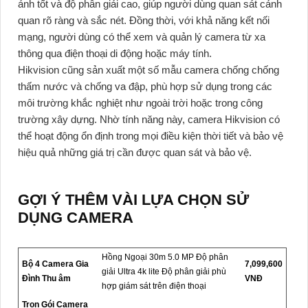
ảnh tốt và độ phân giải cao, giúp người dùng quan sát cảnh
quan rõ ràng và sắc nét. Đồng thời, với khả năng kết nối
mạng, người dùng có thể xem và quản lý camera từ xa
thông qua điện thoại di động hoặc máy tính.
Hikvision cũng sản xuất một số mẫu camera chống chống
thấm nước và chống va đập, phù hợp sử dụng trong các
môi trường khắc nghiệt như ngoài trời hoặc trong công
trường xây dựng. Nhờ tính năng này, camera Hikvision có
thể hoạt động ổn định trong mọi điều kiện thời tiết và bảo vệ
hiệu quả những giá trị cần được quan sát và bảo vệ.
GỢI Ý THÊM VÀI LỰA CHỌN SỬ
DỤNG CAMERA
Hồng Ngoại 30m 5.0 MP Độ phân
Bộ 4 Camera Gia
7,099,600
giải Ultra 4k lite Độ phân giải phù
Đình Thu âm
VNĐ
hợp giám sát trên điện thoại
Trọn Gói Camera