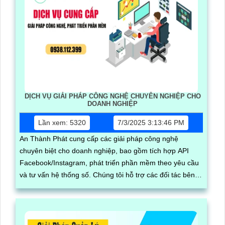
DỊCH VỤ GIẢI PHÁP CÔNG NGHỆ CHUYÊN NGHIỆP CHO
DOANH NGHIỆP
Lần xem: 5320
7/3/2025 3:13:46 PM
An Thành Phát cung cấp các giải pháp công nghệ
chuyên biệt cho doanh nghiệp, bao gồm tích hợp API
Facebook/Instagram, phát triển phần mềm theo yêu cầu
và tư vấn hệ thống số. Chúng tôi hỗ trợ các đối tác bên
thứ ba xây dựng, vận hành và mở rộng hệ thống trên nền
tảng mạng xã hội, giúp tối ưu hóa quy trình kinh doanh
và kết nối khách hàng hiệu quả trong thời đại số