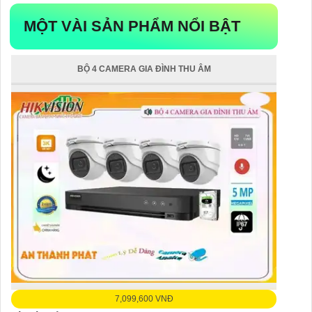
MỘT VÀI SẢN PHẨM NỔI BẬT
BỘ 4 CAMERA GIA ĐÌNH THU ÂM
7,099,600 VNĐ