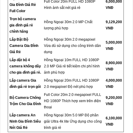
Full Color 20m FULL HD 1080P
6,000,000
Gia Đình Giá Rẻ
Hình ảnh sắt nét giá rẻ
VNĐ
Full Color
Trọn bộ camera
Hồng Ngoại 30m 2.0 MP Chất
9,129,200
gia đình giá rẻ
lượng phù hợp
VNĐ
chính hãng
Lắp Đặt Bộ
Hồng Ngoại 30m 2.0 megapixel
5,000,000
Camera Gia ĐÌnh
Vừa đủ sử dụng cho công trình dân
VNĐ
Giá Rẻ
dụng
Lắp đặt bộ 4
Hồng Ngoại 10m FULL HD 1080P
8,900,000
camera không dây
2.0 MP Giá rẻ tiết kiệm chi phí hình
VNĐ
cho gia đình giá rẻ.
ảnh phù hợp
Lắp camera Gia
Hồng Ngoại 20m FULL HD 1080P
4,000,000
đình giá rẻ trọn gói
2.0 megapixel Độ nét phù hợp
VNĐ
Full Color 20m 2.0 megapixel FULL
Bộ Camera Chống
9,200,000
HD 1080P Thích hợp xem trên điện
Trộm Cho Gia Đình
VNĐ
thoại
Lắp camera An
Hồng Ngoại 30m 5.0 MP Độ phân
6,100,000
Ninh Gia Đình Siêu
giải Ultra 4k lite Ứng dụng cho công
VNĐ
Nét Giá Rẻ
trình giá rẻ