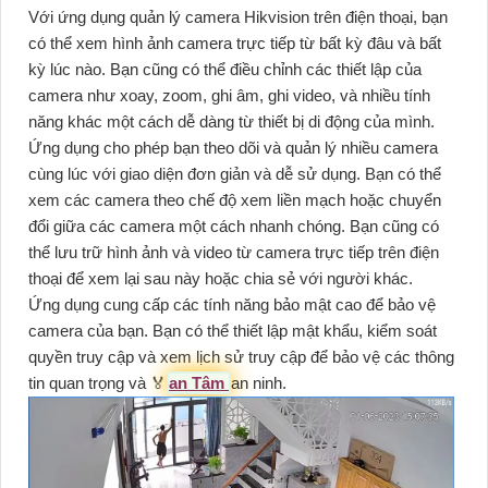
Với ứng dụng quản lý camera Hikvision trên điện thoại, bạn
có thể xem hình ảnh camera trực tiếp từ bất kỳ đâu và bất
kỳ lúc nào. Bạn cũng có thể điều chỉnh các thiết lập của
camera như xoay, zoom, ghi âm, ghi video, và nhiều tính
năng khác một cách dễ dàng từ thiết bị di động của mình.
Ứng dụng cho phép bạn theo dõi và quản lý nhiều camera
cùng lúc với giao diện đơn giản và dễ sử dụng. Bạn có thể
xem các camera theo chế độ xem liền mạch hoặc chuyển
đổi giữa các camera một cách nhanh chóng. Bạn cũng có
thể lưu trữ hình ảnh và video từ camera trực tiếp trên điện
thoại để xem lại sau này hoặc chia sẻ với người khác.
Ứng dụng cung cấp các tính năng bảo mật cao để bảo vệ
camera của bạn. Bạn có thể thiết lập mật khẩu, kiểm soát
quyền truy cập và xem lịch sử truy cập để bảo vệ các thông
tin quan trọng và ️🏅️
an Tâm
an ninh.