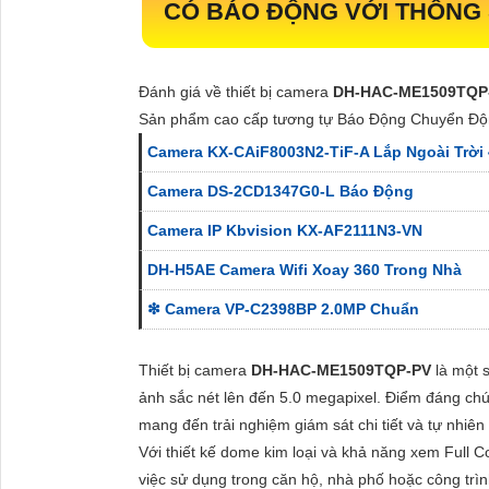
CÓ BÁO ĐỘNG VỚI THÔNG
Đánh giá về thiết bị camera
DH-HAC-ME1509TQP
Sản phẩm cao cấp tương tự Báo Động Chuyển Độ
Camera KX-CAiF8003N2-TiF-A Lắp Ngoài Trời
Camera DS-2CD1347G0-L Báo Động
Camera IP Kbvision KX-AF2111N3-VN
DH-H5AE Camera Wifi Xoay 360 Trong Nhà
❇ Camera VP-C2398BP 2.0MP Chuẩn
Thiết bị camera
DH-HAC-ME1509TQP-PV
là một 
ảnh sắc nét lên đến 5.0 megapixel. Điểm đáng ch
mang đến trải nghiệm giám sát chi tiết và tự nhiên
Với thiết kế dome kim loại và khả năng xem Full 
việc sử dụng trong căn hộ, nhà phố hoặc công tr