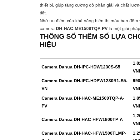
thiết bị, giúp tăng cường độ phân giải và chất lư
tiết.
Nhờ ưu điểm của khả năng hiển thị màu ban đêm 
camera
DH-HAC-ME1509TQP-PV
là một giải phá
THÔNG SỐ THÊM SỐ LỰA CH
HIỆU
1,8
Camera Dahua DH-IPC-HDW1230S-S5
VN
Camera Dahua DH-IPC-HDPW1230R1-S5-
990
VN
VN
Camera Dahua DH-HAC-ME1509TQP-A-
1,8
PV
VN
1,2
Camera Dahua DH-HAC-HFW1800TP-A
VN
Camera Dahua DH-HAC-HFW1500TLMP-
1,2