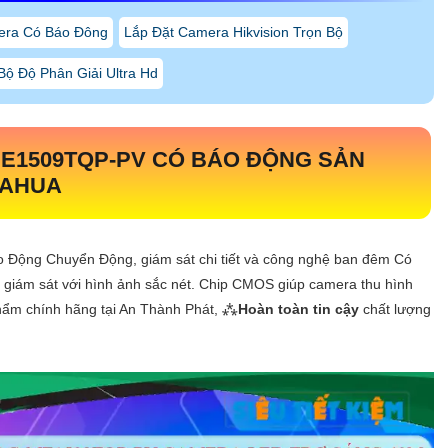
era Có Báo Đông
Lắp Đặt Camera Hikvision Trọn Bộ
ộ Độ Phân Giải Ultra Hd
E1509TQP-PV
CÓ BÁO ĐỘNG SẢN
DAHUA
áo Động Chuyển Động, giám sát chi tiết và công nghệ ban đêm Có
 giám sát với hình ảnh sắc nét. Chip CMOS giúp camera thu hình
phẩm chính hãng tại An Thành Phát, ⁂
Hoàn toàn tin cậy
chất lượng