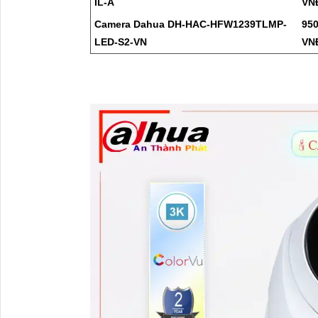
IL-A
VN
Camera Dahua DH-HAC-HFW1239TLMP-
950
LED-S2-VN
VN