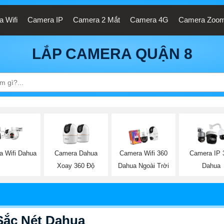
 Wifi
Camera IP
Camera 2 Mắt
Camera 4G
Camera Zoo
LẮP CAMERA QUẬN 8
a Wifi Dahua
Camera Dahua
Camera Wifi 360
Camera IP 
Xoay 360 Độ
Dahua Ngoài Trời
Dahua
ắc Nét Dahua