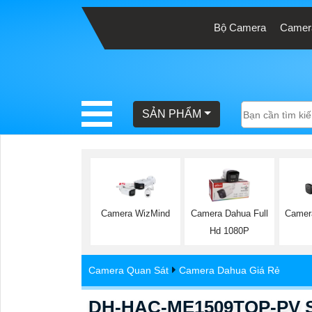
Bộ Camera
Camera
BÁO
GIÁ
TRỌN
SẢN PHẨM
GÓI
SẢN
PHẨM
Camer
Camera WizMind
Camera Dahua Full
Hd 1080P
TƯ
Camera Quan Sát
Camera Dahua Giá Rẻ
VẤN
LẮP
DH-HAC-ME1509TQP-PV S