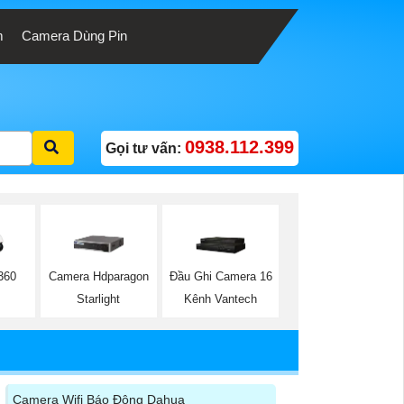
m
Camera Dùng Pin
0938.112.399
Gọi tư vấn:
360
Camera Hdparagon
Đầu Ghi Camera 16
Starlight
Kênh Vantech
Camera Wifi Báo Động Dahua