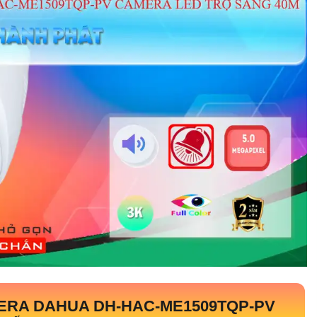
MERA DAHUA
DH-HAC-ME1509TQP-PV