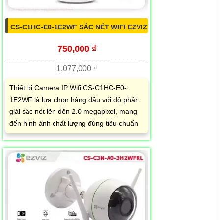
CS-C1HC-E0-1E2WF SẮC NÉT WIFI EZVIZ
750,000 ₫
1,077,000 ₫
Thiết bị Camera IP Wifi CS-C1HC-E0-
1E2WF là lựa chọn hàng đầu với độ phân
giải sắc nét lên đến 2.0 megapixel, mang
đến hình ảnh chất lượng đúng tiêu chuẩn