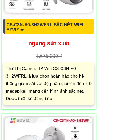
CS-C3N-A0-3H2WFRL SẮC NÉT WIFI
EZVIZ ➠
ngung s₫n xu₫t
1,675,000 ₫
Thiết bị Camera IP Wifi CS-C3N-A0-
3H2WFRL là lựa chọn hoàn hảo cho hệ
thống giám sát với độ phân giải lên đến 2.0
megapixel, mang đến hình ảnh sắc nét.
Được thiết kế đúng tiêu...