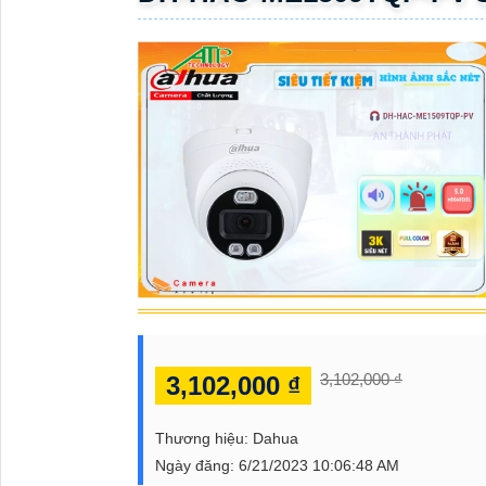
ĐẶT
PHỤ
KIỆN
CAMERA
TƯ
VẤN
DỊCH
VỤ
3,102,000 ₫
3,102,000 ₫
Thương hiệu:
Dahua
Ngày đăng:
6/21/2023 10:06:48 AM