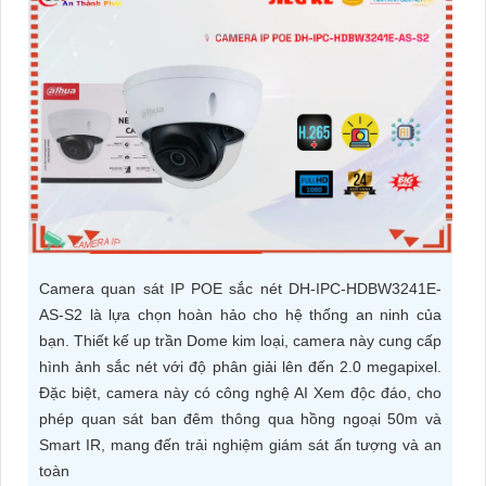
ĐẶT
PHỤ
KIỆN
CAMERA
TƯ
VẤN
Camera quan sát IP POE sắc nét DH-IPC-HDBW3241E-
DỊCH
AS-S2 là lựa chọn hoàn hảo cho hệ thống an ninh của
bạn. Thiết kế up trần Dome kim loại, camera này cung cấp
VỤ
hình ảnh sắc nét với độ phân giải lên đến 2.0 megapixel.
Đặc biệt, camera này có công nghệ AI Xem độc đáo, cho
phép quan sát ban đêm thông qua hồng ngoại 50m và
Smart IR, mang đến trải nghiệm giám sát ấn tượng và an
toàn