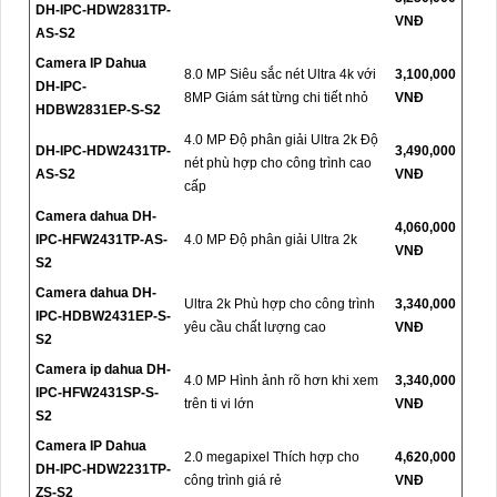
DH-IPC-HDW2831TP-
VNĐ
AS-S2
Camera IP Dahua
8.0 MP Siêu sắc nét Ultra 4k với
3,100,000
DH-IPC-
8MP Giám sát từng chi tiết nhỏ
VNĐ
HDBW2831EP-S-S2
4.0 MP Độ phân giải Ultra 2k Độ
DH-IPC-HDW2431TP-
3,490,000
nét phù hợp cho công trình cao
AS-S2
VNĐ
cấp
Camera dahua DH-
4,060,000
IPC-HFW2431TP-AS-
4.0 MP Độ phân giải Ultra 2k
VNĐ
S2
Camera dahua DH-
Ultra 2k Phù hợp cho công trình
3,340,000
IPC-HDBW2431EP-S-
yêu cầu chất lượng cao
VNĐ
S2
Camera ip dahua DH-
4.0 MP Hình ảnh rõ hơn khi xem
3,340,000
IPC-HFW2431SP-S-
trên ti vi lớn
VNĐ
S2
Camera IP Dahua
2.0 megapixel Thích hợp cho
4,620,000
DH-IPC-HDW2231TP-
công trình giá rẻ
VNĐ
ZS-S2