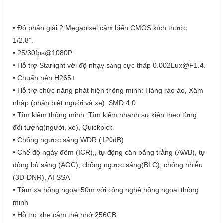
• Độ phân giải 2 Megapixel cảm biến CMOS kích thước
1/2.8”.
• 25/30fps@1080P
• Hỗ trợ Starlight với độ nhạy sáng cực thấp 0.002Lux@F1.4.
• Chuẩn nén H265+
• Hỗ trợ chức năng phát hiện thông minh: Hàng rào ảo, Xâm
nhập (phân biệt người và xe), SMD 4.0
• Tìm kiếm thông minh: Tìm kiếm nhanh sự kiện theo từng
đối tượng(người, xe), Quickpick
• Chống ngược sáng WDR (120dB)
• Chế độ ngày đêm (ICR),, tự động cân bằng trắng (AWB), tự
động bù sáng (AGC), chống ngược sáng(BLC), chống nhiễu
(3D-DNR), AI SSA
• Tầm xa hồng ngoại 50m với công nghệ hồng ngoại thông
minh
• Hỗ trợ khe cắm thẻ nhớ 256GB