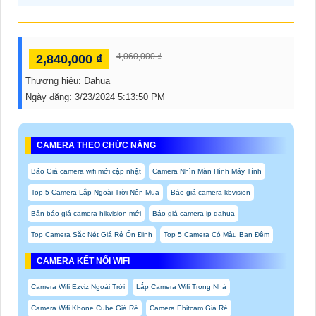
4,060,000 ₫
2,840,000 ₫
Thương hiệu:
Dahua
Ngày đăng:
3/23/2024 5:13:50 PM
CAMERA THEO CHỨC NĂNG
Báo Giá camera wifi mới cập nhật
Camera Nhìn Màn Hình Máy Tính
Top 5 Camera Lắp Ngoài Trời Nên Mua
Báo giá camera kbvision
Bản báo giá camera hikvision mới
Báo giá camera ip dahua
Top Camera Sắc Nét Giá Rẻ Ổn Định
Top 5 Camera Có Màu Ban Đêm
CAMERA KẾT NỐI WIFI
Camera Wifi Ezviz Ngoài Trời
Lắp Camera Wifi Trong Nhà
Camera Wifi Kbone Cube Giá Rẻ
Camera Ebitcam Giá Rẻ