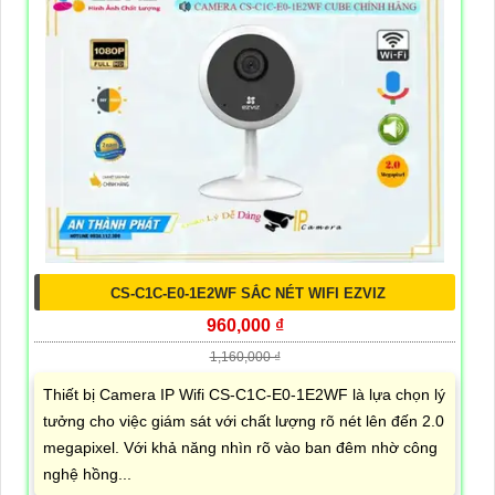
CS-C1C-E0-1E2WF SẮC NÉT WIFI EZVIZ
960,000 ₫
1,160,000 ₫
Thiết bị Camera IP Wifi CS-C1C-E0-1E2WF là lựa chọn lý
tưởng cho việc giám sát với chất lượng rõ nét lên đến 2.0
megapixel. Với khả năng nhìn rõ vào ban đêm nhờ công
nghệ hồng...