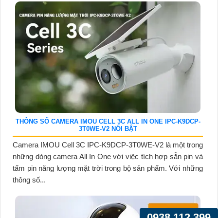
THÔNG SỐ CAMERA IMOU CELL 3C ALL IN ONE IPC-K9DCP-
3T0WE-V2 NỔI BẬT
Camera IMOU Cell 3C IPC-K9DCP-3T0WE-V2 là một trong
những dòng camera All In One với việc tích hợp sẵn pin và
tấm pin năng lượng mặt trời trong bộ sản phẩm. Với những
thông số...
0938.112.399