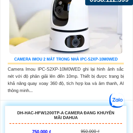
CAMERA IMOU 2 MẮT TRONG NHÀ IPC-S2XP-10M0WED
Camera Imou IPC-S2XP-10M0WED ghi lại hình ảnh sắc
nét với độ phân giải lên đến 10mp. Thiết bị được trang bị
khả năng quay xoay 360 độ, tích hợp loa và âm thanh, AI
thông minh...
DH-HAC-HFW1200TP-A CAMERA ĐANG KHUYẾN
MÃI DAHUA
950,000 ₫
750,000 ₫