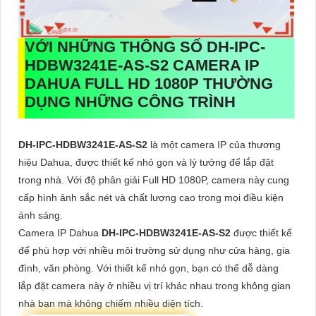
VỚI NHỮNG THÔNG SỐ
DH-IPC-
HDBW3241E-AS-S2
CAMERA IP
DAHUA FULL HD 1080P THƯỜNG
DỤNG NHỮNG CÔNG TRÌNH
DH-IPC-HDBW3241E-AS-S2
là một camera IP của thương
hiệu Dahua, được thiết kế nhỏ gọn và lý tưởng để lắp đặt
trong nhà. Với độ phân giải Full HD 1080P, camera này cung
cấp hình ảnh sắc nét và chất lượng cao trong mọi điều kiện
ánh sáng.
Camera IP Dahua
DH-IPC-HDBW3241E-AS-S2
được thiết kế
để phù hợp với nhiều môi trường sử dụng như cửa hàng, gia
đình, văn phòng. Với thiết kế nhỏ gọn, bạn có thể dễ dàng
lắp đặt camera này ở nhiều vị trí khác nhau trong không gian
nhà bạn mà không chiếm nhiều diện tích.