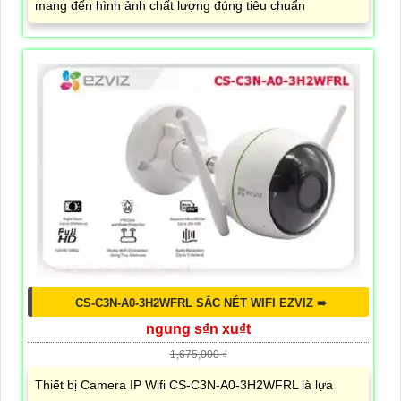
mang đến hình ảnh chất lượng đúng tiêu chuẩn
CS-C3N-A0-3H2WFRL SẮC NÉT WIFI EZVIZ ➠
ngung s₫n xu₫t
1,675,000 ₫
Thiết bị Camera IP Wifi CS-C3N-A0-3H2WFRL là lựa