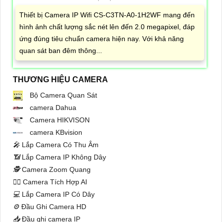
Thiết bị Camera IP Wifi CS-C3TN-A0-1H2WF mang đến
hình ảnh chất lượng sắc nét lên đến 2.0 megapixel, đáp
ứng đúng tiêu chuẩn camera hiện nay. Với khả năng
quan sát ban đêm thông...
THƯƠNG HIỆU CAMERA
Bộ Camera Quan Sát
camera Dahua
Camera HIKVISON
camera KBvision
️🎤️
Lắp Camera Có Thu Âm
📶
Lắp Camera IP Không Dây
🕵️
Camera Zoom Quang
🧛‍♀️
Camera Tích Hợp AI
💻
Lắp Camera IP Có Dây
⚙️
Đầu Ghi Camera HD
📥
Đầu ghi camera IP