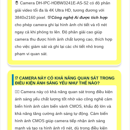
🤴 Camera DH-IPC-HDBW3241E-AS-S2 có độ phân
giải video tối đa là 4K Ultra HD, tương đương với
3840x2160 pixel. 💯
Công nghệ Ai được tích hợp
cho phép camera ghi lại hình ảnh chi tiết và rõ nét
ngay cả khi phóng to lên. Độ phân giải cao giúp
camera thu được hình ảnh chất lượng cao, thích hợp
cho việc giám sát và ghi lại các chi tiết nhỏ trong
phạm vi quan sát.
⁉️ CAMERA NÀY CÓ KHẢ NĂNG QUAN SÁT TRONG
ĐIỀU KIỆN ÁNH SÁNG YẾU NHƯ THẾ NÀO?
🙆‍♀️ Camera này có khả năng quan sát trong điều kiện
ánh sáng yếu chất lượng tốt nhờ vào công nghệ cảm
biến hình ảnh cảm biến vành CMOS, khẩu độ lớn và
khả năng tăng cường ánh sáng tự động. Cảm biến
hình ảnh CMOS giúp camera tiếp nhận ánh sáng
mạnh và tạo ra hình ảnh rõ nét, dù trong điều kiện