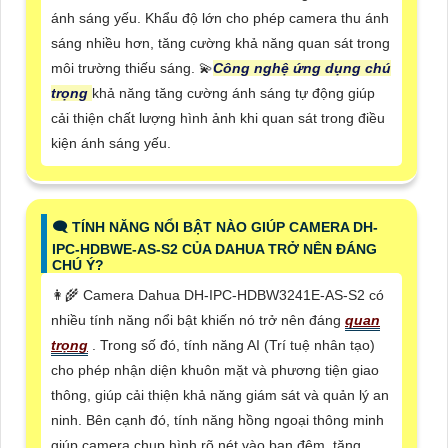
ánh sáng yếu. Khẩu độ lớn cho phép camera thu ánh
sáng nhiều hơn, tăng cường khả năng quan sát trong
môi trường thiếu sáng. 💫
Công nghệ ứng dụng chú
trọng
khả năng tăng cường ánh sáng tự động giúp
cải thiện chất lượng hình ảnh khi quan sát trong điều
kiện ánh sáng yếu.
🗨️ TÍNH NĂNG NỔI BẬT NÀO GIÚP CAMERA DH-
IPC-HDBWE-AS-S2 CỦA DAHUA TRỞ NÊN ĐÁNG
CHÚ Ý?
👩‍🌾 Camera Dahua DH-IPC-HDBW3241E-AS-S2 có
nhiều tính năng nổi bật khiến nó trở nên đáng
quan
trọng
. Trong số đó, tính năng AI (Trí tuệ nhân tạo)
cho phép nhận diện khuôn mặt và phương tiện giao
thông, giúp cải thiện khả năng giám sát và quản lý an
ninh. Bên cạnh đó, tính năng hồng ngoại thông minh
giúp camera chụp hình rõ nét vào ban đêm, tăng