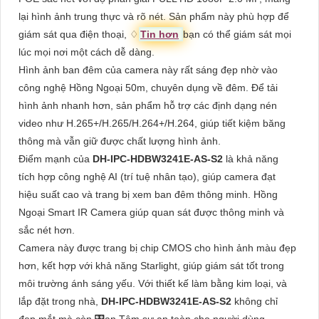
lại hình ảnh trung thực và rõ nét. Sản phẩm này phù hợp để
giám sát qua điện thoại, ♢
Tin hơn
bạn có thể giám sát mọi
lúc mọi nơi một cách dễ dàng.
Hình ảnh ban đêm của camera này rất sáng đẹp nhờ vào
công nghệ Hồng Ngoại 50m, chuyên dụng về đêm. Để tải
hình ảnh nhanh hơn, sản phẩm hỗ trợ các định dạng nén
video như H.265+/H.265/H.264+/H.264, giúp tiết kiệm băng
thông mà vẫn giữ được chất lượng hình ảnh.
Điểm mạnh của
DH-IPC-HDBW3241E-AS-S2
là khả năng
tích hợp công nghệ AI (trí tuệ nhân tạo), giúp camera đạt
hiệu suất cao và trang bị xem ban đêm thông minh. Hồng
Ngoại Smart IR Camera giúp quan sát được thông minh và
sắc nét hơn.
Camera này được trang bị chip CMOS cho hình ảnh màu đẹp
hơn, kết hợp với khả năng Starlight, giúp giám sát tốt trong
môi trường ánh sáng yếu. Với thiết kế làm bằng kim loại, và
lắp đặt trong nhà,
DH-IPC-HDBW3241E-AS-S2
không chỉ
đẹp mắt mà còn 🎛
an Tâm
sự an toàn cho người dùng.