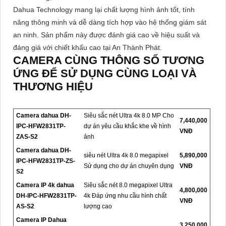
Dahua Technology mang lại chất lượng hình ảnh tốt, tính
năng thông minh và dễ dàng tích hợp vào hệ thống giám sát
an ninh. Sản phẩm này được đánh giá cao về hiệu suất và
đáng giá với chiết khấu cao tại An Thành Phát.
CAMERA CÙNG THÔNG SỐ TƯƠNG
ỨNG ĐỂ SỬ DỤNG CÙNG LOẠI VÀ
THƯƠNG HIỆU
Camera dahua DH-
Siêu sắc nét Ultra 4k 8.0 MP Cho
7,440,000
IPC-HFW2831TP-
dự án yêu cầu khắc khe về hình
VNĐ
ZAS-S2
ảnh
Camera dahua DH-
siêu nét Ultra 4k 8.0 megapixel
5,890,000
IPC-HFW2831TP-ZS-
Sử dụng cho dự án chuyên dụng
VNĐ
S2
Camera IP 4k dahua
Siêu sắc nét 8.0 megapixel Ultra
4,800,000
DH-IPC-HFW2831TP-
4k Đáp ứng nhu cầu hình chất
VNĐ
AS-S2
lượng cao
Camera IP Dahua
3,250,000