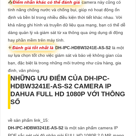
📥
Điểm nhấn khác có thể đánh giá
camera này cũng có
tính năng chống nước và chống bụi, giúp nó hoạt động ổn
định và bền bỉ trong nhiều điều kiện thời tiết khác nhau. Với
khả năng ghi hình và truyền dữ liệu qua mạng, bạn có thể dễ
dàng quản lý và giám sát từ xa thông qua ứng dụng di động
hay phần mềm trên máy tính.
⚜️
Đánh giá tốt nhất là
DH-IPC-HDBW3241E-AS-S2
là một
sự lựa chọn tốt cho việc giám sát và bảo vệ không gian của
bạn, đặc biệt là trong những môi trường như cửa hàng, gia
đình, văn phòng.
NHỮNG ƯU ĐIỂM CỦA
DH-IPC-
HDBW3241E-AS-S2
CAMERA IP
DAHUA FULL HD 1080P VỚI THÔNG
SỐ
về sản phẩm link_15:
DH-IPC-HDBW3241E-AS-S2
là một sản phẩm camera IP
POE sắc nét với độ phân giải FULL HD 1080P 2.0 MP, mang