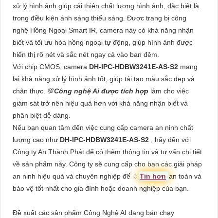
xử lý hình ảnh giúp cải thiện chất lượng hình ảnh, đặc biệt là
trong điều kiện ánh sáng thiếu sáng. Được trang bị công
nghệ Hồng Ngoại Smart IR, camera này có khả năng nhận
biết và tối ưu hóa hồng ngoại tự động, giúp hình ảnh được
hiển thị rõ nét và sắc nét ngay cả vào ban đêm.
Với chip CMOS, camera
DH-IPC-HDBW3241E-AS-S2
mang
lại khả năng xử lý hình ảnh tốt, giúp tái tạo màu sắc đẹp và
chân thực. 💯
Công nghệ Ai được tích hợp
làm cho việc
giám sát trở nên hiệu quả hơn với khả năng nhận biết và
phân biệt dễ dàng.
Nếu bạn quan tâm đến việc cung cấp camera an ninh chất
lượng cao như
DH-IPC-HDBW3241E-AS-S2
, hãy đến với
Công ty An Thành Phát để có thêm thông tin và tư vấn chi tiết
về sản phẩm này. Công ty sẽ cung cấp cho bạn các giải pháp
an ninh hiệu quả và chuyên nghiệp để ♢
Tin hơn
an toàn và
bảo vệ tốt nhất cho gia đình hoặc doanh nghiệp của bạn.
Đề xuất các sản phẩm Công Nghệ AI đang bán chạy