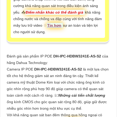
cường khả năng quan sát trong điều kiện ánh sáng
yếu. 📥
Điểm nhấn khác có thể đánh giá
khả năng
chống nước và chống va đập cùng với tính năng đám
mây lưu trữ video ♢
Tin hơn
sự an toàn và tiện lợi
cho người sử dụng.
Đánh giá sản phẩm IP POE
DH-IPC-HDBW3241E-AS-S2
của
hãng Dahua Technology:
Camera IP POE
DH-IPC-HDBW3241E-AS-S2
là một lựa chọn
tốt cho hệ thống giám sát an ninh đáng tin cậy. Thiết kế
camera mỹ thuật Dome Kim loại với chức năng ông kính có
góc nhìn rộng phù hợp 90 độ giúp camera có thể quan sát
toàn cảnh một cách rõ ràng. 💹
Những cải tiến chất lượng
ống kính CMOS cho góc quan sát rộng 80 độ, giúp giữ được
nhiều góc nhìn hơn trong một khu vực cụ thể.
Với khả năng quan sát ban đêm thông qua hồng ngoại có