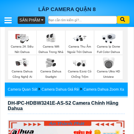
LẮP CAMERA QUẬN 8
SẢN PHẨM
BÁO
GIÁ
TRỌN
Camera Wifi
Camera 2K Siêu
Camera Thu Âm
Camera Ip Dome
GÓI
Dahua Trong Nhà
Nét Dahua
Ngoài Trời Dahua
Full Color Dahua
Camera Dahua
Camera Dahua
Camera Ezviz Có
Camera Ultra HD
SẢN
Công Nghệ Ai
Starlight
Chống Trộm
Uniview
PHẨM
Camera Quan Sát
Camera Dahua Giá Rẻ
Camera Dahua Zoom Xa
DH-IPC-HDBW3241E-AS-S2 Camera Chính Hãng
Dahua
TƯ
VẤN
LẮP