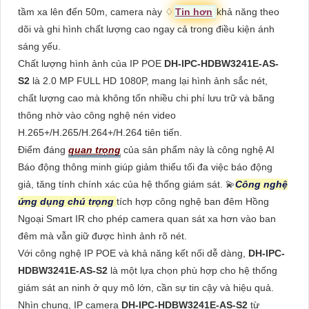
tầm xa lên đến 50m, camera này ♢
Tin hơn
khả năng theo
dõi và ghi hình chất lượng cao ngay cả trong điều kiện ánh
sáng yếu.
Chất lượng hình ảnh của IP POE
DH-IPC-HDBW3241E-AS-
S2
là 2.0 MP FULL HD 1080P, mang lại hình ảnh sắc nét,
chất lượng cao mà không tốn nhiều chi phí lưu trữ và băng
thông nhờ vào công nghệ nén video
H.265+/H.265/H.264+/H.264 tiên tiến.
Điểm đáng
quan trọng
của sản phẩm này là công nghệ AI
Báo động thông minh giúp giảm thiểu tối đa việc báo động
giả, tăng tính chính xác của hệ thống giám sát. 💫
Công nghệ
ứng dụng chú trọng
tích hợp công nghệ ban đêm Hồng
Ngoại Smart IR cho phép camera quan sát xa hơn vào ban
đêm mà vẫn giữ được hình ảnh rõ nét.
Với công nghệ IP POE và khả năng kết nối dễ dàng,
DH-IPC-
HDBW3241E-AS-S2
là một lựa chọn phù hợp cho hệ thống
giám sát an ninh ở quy mô lớn, cần sự tin cậy và hiệu quả.
Nhìn chung, IP camera
DH-IPC-HDBW3241E-AS-S2
từ