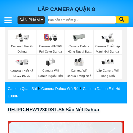
LẮP CAMERA QUẬN 8
SẢN PHẨM
BÁO
GIÁ
TRỌN
Camera Ultra 2k
Camera Wifi 360
Camera Dahua
Camera Thiết Lập
GÓI
Dahua
Full Color Dahua
Hồng Ngoại Ban
Vành Đai Dahua
Đêm
Camera Wifi
Camera Wifi
Lắp Camera Wifi
Camera Thiết Kế
SẢN
Dahua Ngoài Trời
Dahua Trong Nhà
Trong Nhà
Nhựa Plastic
Dahua
PHẨM
Camera Quan Sát
Camera Dahua Giá Rẻ
Camera Dahua Full Hd
1080P
DH-IPC-HFW1230DS1-S5 Sắc Nét Dahua
TƯ
VẤN
LẮP