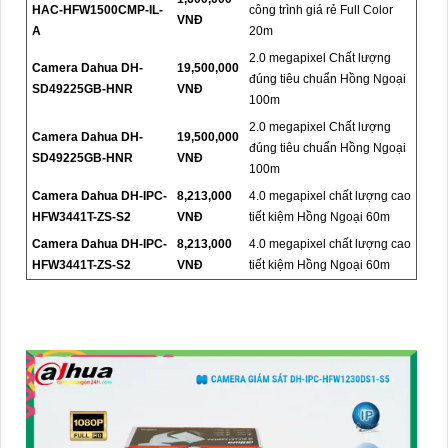
HAC-HFW1500CMP-IL-
công trình giá rẻ Full Color
VNĐ
A
20m
2.0 megapixel Chất lượng
Camera Dahua DH-
19,500,000
đúng tiêu chuẩn Hồng Ngoại
SD49225GB-HNR
VNĐ
100m
2.0 megapixel Chất lượng
Camera Dahua DH-
19,500,000
đúng tiêu chuẩn Hồng Ngoại
SD49225GB-HNR
VNĐ
100m
Camera Dahua DH-IPC-
8,213,000
4.0 megapixel chất lượng cao
HFW3441T-ZS-S2
VNĐ
tiết kiệm Hồng Ngoại 60m
Camera Dahua DH-IPC-
8,213,000
4.0 megapixel chất lượng cao
HFW3441T-ZS-S2
VNĐ
tiết kiệm Hồng Ngoại 60m