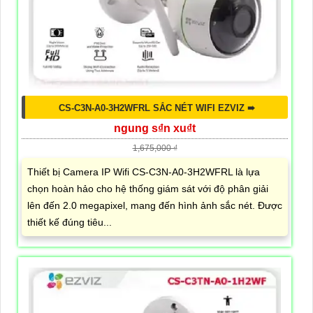
CS-C3N-A0-3H2WFRL SẮC NÉT WIFI EZVIZ ➠
ngung s₫n xu₫t
1,675,000 ₫
Thiết bị Camera IP Wifi CS-C3N-A0-3H2WFRL là lựa
chọn hoàn hảo cho hệ thống giám sát với độ phân giải
lên đến 2.0 megapixel, mang đến hình ảnh sắc nét. Được
thiết kế đúng tiêu...