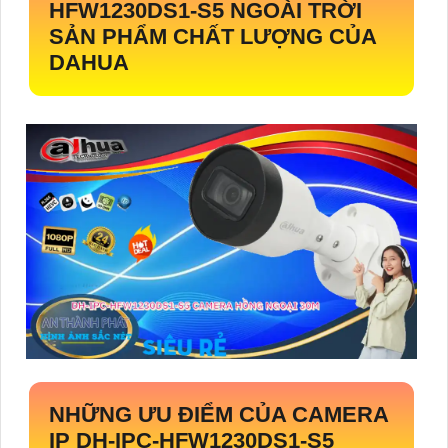
HFW1230DS1-S5
NGOÀI TRỜI
SẢN PHẨM CHẤT LƯỢNG CỦA
DAHUA
NHỮNG ƯU ĐIỂM CỦA CAMERA
IP
DH-IPC-HFW1230DS1-S5