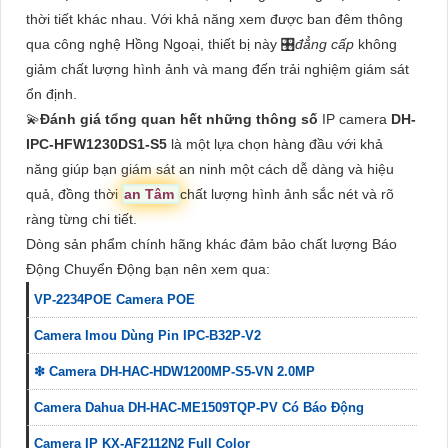
thời tiết khác nhau. Với khả năng xem được ban đêm thông
qua công nghệ Hồng Ngoại, thiết bị này 🎛
đẳng cấp
không
giảm chất lượng hình ảnh và mang đến trải nghiệm giám sát
ổn định.
💫
Đánh giá tổng quan hết những thông số
IP camera
DH-
IPC-HFW1230DS1-S5
là một lựa chọn hàng đầu với khả
năng giúp bạn giám sát an ninh một cách dễ dàng và hiệu
quả, đồng thời
an Tâm
chất lượng hình ảnh sắc nét và rõ
ràng từng chi tiết.
Dòng sản phẩm chính hãng khác đảm bảo chất lượng Báo
Động Chuyển Động bạn nên xem qua:
VP-2234POE Camera POE
Camera Imou Dùng Pin IPC-B32P-V2
❇ Camera DH-HAC-HDW1200MP-S5-VN 2.0MP
Camera Dahua DH-HAC-ME1509TQP-PV Có Báo Động
Camera IP KX-AF2112N2 Full Color