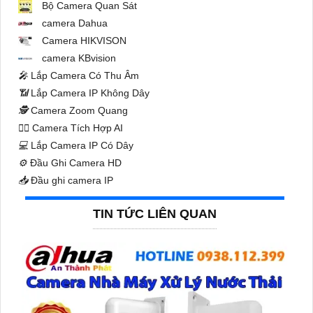
Bộ Camera Quan Sát
camera Dahua
Camera HIKVISON
camera KBvision
️🎤️
Lắp Camera Có Thu Âm
📶
Lắp Camera IP Không Dây
🕵️
Camera Zoom Quang
🧛‍♀️
Camera Tích Hợp AI
💻
Lắp Camera IP Có Dây
⚙️
Đầu Ghi Camera HD
📥
Đầu ghi camera IP
TIN TỨC LIÊN QUAN