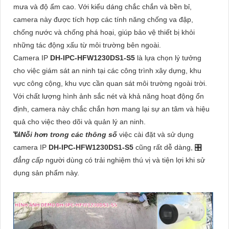
mưa và độ ẩm cao. Với kiểu dáng chắc chắn và bền bỉ,
camera này được tích hợp các tính năng chống va đập,
chống nước và chống phá hoại, giúp bảo vệ thiết bị khỏi
những tác động xấu từ môi trường bên ngoài.
Camera IP
DH-IPC-HFW1230DS1-S5
là lựa chọn lý tưởng
cho việc giám sát an ninh tại các công trình xây dựng, khu
vực công cộng, khu vực cần quan sát môi trường ngoài trời.
Với chất lượng hình ảnh sắc nét và khả năng hoạt động ổn
định, camera này chắc chắn hơn mang lại sự an tâm và hiệu
quả cho việc theo dõi và quản lý an ninh.
📶
Nỗi hơn trong các thông số
việc cài đặt và sử dụng
camera IP
DH-IPC-HFW1230DS1-S5
cũng rất dễ dàng, 🎛
đẳng cấp
người dùng có trải nghiệm thú vị và tiện lợi khi sử
dụng sản phẩm này.