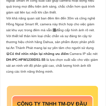
Ngoại Smart IR công suất cao giúp camera hoạt động hiệu
quả trong mọi điều kiện ánh sáng, chắc chắn hơn quá trình
giám sát liên tục mỗi khi cần thiết.
Với khả năng quan sát ban đêm lên đến 30m và công nghệ
Hồng Ngoại Smart IR, camera này thích hợp cho việc giám
sát khu vực trong đêm mà vẫn 🎛
đẳng cấp
hình ảnh rõ nét.
Với thiết kế thân kim loại chắc chắn và sự đáng tin cậy từ
thương hiệu chính hãng Dahua, sản phẩm được phân phối
tại An Thành Phát mang lại sự yên tâm cho người sử dụng.
😀
Có thể nhìn nhận lại những ưu điểm
Camera IP sắc nét
DH-IPC-HFW1230DS1-S5
là lựa chọn xuất sắc cho việc giám
sát an ninh với độ phân giải cao, chất lượng hình ảnh tốt
cùng các tính năng thông minh.
CÔNG TY TNHH TM-DV ĐẦU