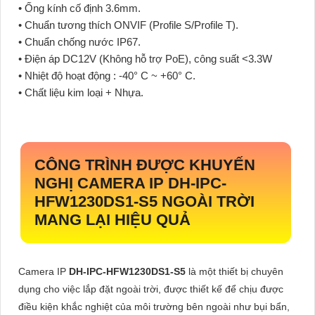
• Ống kính cố định 3.6mm.
• Chuẩn tương thích ONVIF (Profile S/Profile T).
• Chuẩn chống nước IP67.
• Điện áp DC12V (Không hỗ trợ PoE), công suất <3.3W
• Nhiệt độ hoạt động : -40° C ~ +60° C.
• Chất liệu kim loại + Nhựa.
CÔNG TRÌNH ĐƯỢC KHUYẾN
NGHỊ CAMERA IP
DH-IPC-
HFW1230DS1-S5
NGOÀI TRỜI
MANG LẠI HIỆU QUẢ
Camera IP
DH-IPC-HFW1230DS1-S5
là một thiết bị chuyên
dụng cho việc lắp đặt ngoài trời, được thiết kế để chịu được
điều kiện khắc nghiệt của môi trường bên ngoài như bụi bẩn,