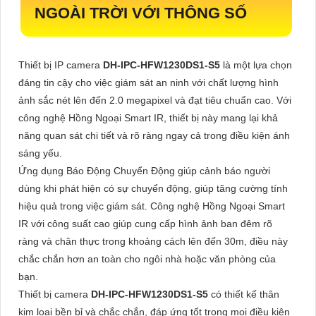
NGOÀI TRỜI VỚI THÔNG SỐ
Thiết bị IP camera
DH-IPC-HFW1230DS1-S5
là một lựa chọn
đáng tin cậy cho việc giám sát an ninh với chất lượng hình
ảnh sắc nét lên đến 2.0 megapixel và đạt tiêu chuẩn cao. Với
công nghệ Hồng Ngoại Smart IR, thiết bị này mang lại khả
năng quan sát chi tiết và rõ ràng ngay cả trong điều kiện ánh
sáng yếu.
Ứng dụng Báo Động Chuyển Động giúp cảnh báo người
dùng khi phát hiện có sự chuyển động, giúp tăng cường tính
hiệu quả trong việc giám sát. Công nghệ Hồng Ngoại Smart
IR với công suất cao giúp cung cấp hình ảnh ban đêm rõ
ràng và chân thực trong khoảng cách lên đến 30m, điều này
chắc chắn hơn an toàn cho ngôi nhà hoặc văn phòng của
bạn.
Thiết bị camera
DH-IPC-HFW1230DS1-S5
có thiết kế thân
kim loại bền bỉ và chắc chắn, đáp ứng tốt trong mọi điều kiện