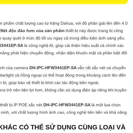
ản phẩm chất lượng cao từ hãng Dahua, với độ phân giải lên đến 4.0

Nét độc đáo hơn của sản phẩm
thiết bị này được trang bị công
ép quay quét ở mức độ tối ưu ngay cả trong điều kiện ánh sáng yếu.
W3441EP-SA
là công nghệ AI, giúp cải thiện hiệu suất và chính xác
năng phát hiện chuyển động, nhận diện khuôn mặt và phân biệt đối
ảnh của camera
DH-IPC-HFW3441EP-SA
vẫn rất sắc nét và chuyển
tarlight và hồng ngoại có thể hoạt động trong khoảng cách lên đến
bỉ, giúp bảo vệ thiết bị khỏi các tác động bên ngoài.
ra trở nên tiện lợi hơn, không cần sử dụng điện áp riêng khi truyền
thiết bị IP POE sắc nét
DH-IPC-HFW3441EP-SA
là một lựa chọn
 ninh, với chất lượng hình ảnh cao, công nghệ tiên tiến và khả năng
HÁC CÓ THỂ SỬ DỤNG CÙNG LOẠI VÀ