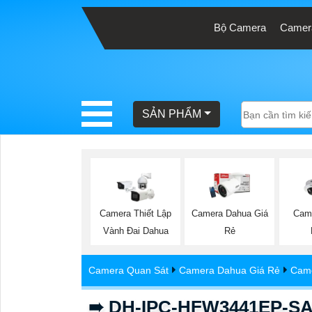
Bộ Camera
Camera
BÁO
GIÁ
TRỌN
SẢN PHẨM
GÓI
SẢN
PHẨM
Camera Thiết Lập
Camera Dahua Giá
Cam
Vành Đai Dahua
Rẻ
TƯ
Camera Quan Sát
Camera Dahua Giá Rẻ
Came
VẤN
LẮP
➠ DH-IPC-HFW3441EP-SA 