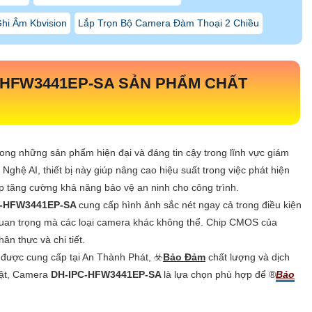
hi Âm Kbvision
Lắp Trọn Bộ Camera Đàm Thoại 2 Chiều
-HFW3441EP-SA
SẢN PHẨM CHẤT
rong những sản phẩm hiện đại và đáng tin cậy trong lĩnh vực giám
 Nghệ AI, thiết bị này giúp nâng cao hiệu suất trong việc phát hiện
úp tăng cường khả năng bảo vệ an ninh cho công trình.
C-HFW3441EP-SA
cung cấp hình ảnh sắc nét ngay cả trong điều kiện
 quan trọng mà các loại camera khác không thể. Chip CMOS của
ân thực và chi tiết.
được cung cấp tại An Thành Phát, ☣️
Bảo Đảm
chất lượng và dịch
 bật, Camera
DH-IPC-HFW3441EP-SA
là lựa chọn phù hợp để ®️
Bảo