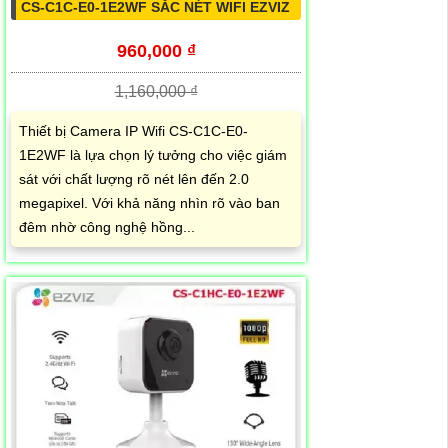
CS-C1C-E0-1E2WF SẮC NÉT WIFI EZVIZ
960,000 ₫
1,160,000 ₫
Thiết bị Camera IP Wifi CS-C1C-E0-
1E2WF là lựa chọn lý tưởng cho việc giám
sát với chất lượng rõ nét lên đến 2.0
megapixel. Với khả năng nhìn rõ vào ban
đêm nhờ công nghệ hồng...