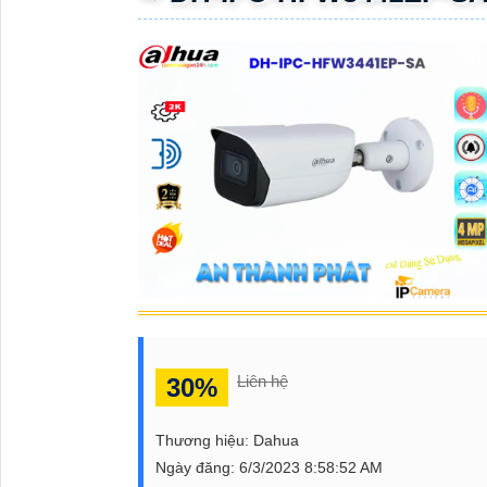
ĐẶT
PHỤ
KIỆN
CAMERA
TƯ
VẤN
DỊCH
VỤ
Liên hệ
30%
Thương hiệu:
Dahua
Ngày đăng:
6/3/2023 8:58:52 AM