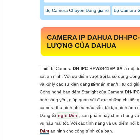
Bộ Camera Chuyên Dụng giá rẻ
Bộ Camera G
CAMERA IP DAHUA
DH-IPC
LƯỢNG CỦA DAHUA
Thiết bị Camera
DH-IPC-HFW3441EP-SA
là một t
sát an ninh. Với ưu điểm vượt trội là sử dụng Công
và xử lý các sự kiện đáng 📸
nhấn mạnh
, từ đó gi
Công nghệ ban đêm Starlight của Camera
DH-IP
ánh sáng yếu, giúp quan sát được những chi tiết
camera thu hình nhiều màu sắc, tái tạo hình ảnh ch
Đáng 👍
nghĩ Đến
, sản phẩm này chính hãng và 
vụ hậu mãi tốt. Với các tính năng và ưu điểm nổi
Đảm
an ninh cho công trình của bạn.