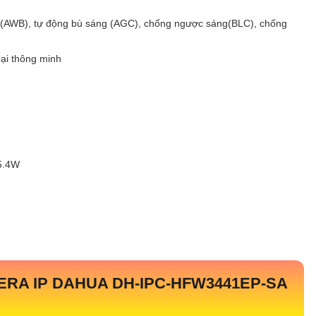
g (AWB), tự động bù sáng (AGC), chống ngược sáng(BLC), chống
ại thông minh
<5.4W
ERA IP DAHUA
DH-IPC-HFW3441EP-SA