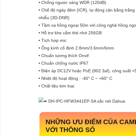
• Chống ngược sáng WDR (120dB)
• Chế độ ngày đêm (ICR), tự động cân bằng trắn
nhiễu (3D-DNR)
• Tầm xa hồng ngoại 50m với công nghệ hồng ngo
• Hỗ trợ khe cắm thẻ nhớ 256GB
• Tích hợp mic
• Ống kính cố định 2.8mm/3.6mm/6mm
• Chuẩn tương thích Onvif
• Chuẩn chống nước IP67
• Điện áp DC12V hoặc PoE (802.3af), công suất 
• Nhiệt độ hoạt động : -40° C ~ +60° C
• Chất liệu kim loại.
NHỮNG ƯU ĐIỂM CỦA CAM
VỚI THÔNG SỐ