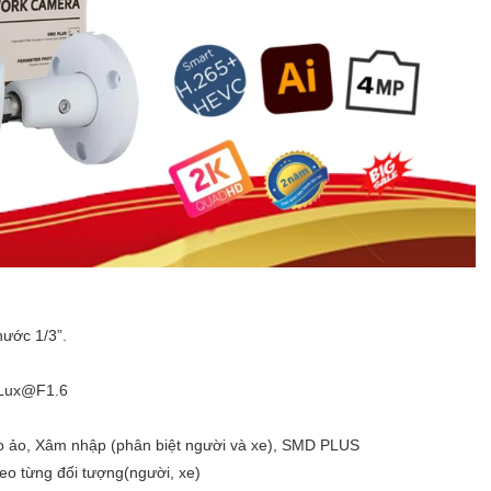
hước 1/3”.
05Lux@F1.6
ào ảo, Xâm nhập (phân biệt người và xe), SMD PLUS
eo từng đối tượng(người, xe)