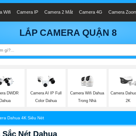
 Wifi
Camera IP
Camera 2 Mắt
Camera 4G
Camera Zoo
LẮP CAMERA QUẬN 8
Camera Wifi Dahua
era DWDR
Camera AI IP Full
Camera Dahua
Trong Nhà
Dahua
Color Dahua
2K
ra Dahua 4K Siêu Nét
Sắc Nét Dahua