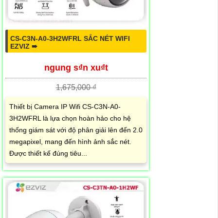
CS-C3N-A0-3H2WFRL SẮC NÉT WIFI
EZVIZ ➠
ngung s₫n xu₫t
1,675,000 ₫
Thiết bị Camera IP Wifi CS-C3N-A0-
3H2WFRL là lựa chọn hoàn hảo cho hệ
thống giám sát với độ phân giải lên đến 2.0
megapixel, mang đến hình ảnh sắc nét.
Được thiết kế đúng tiêu...