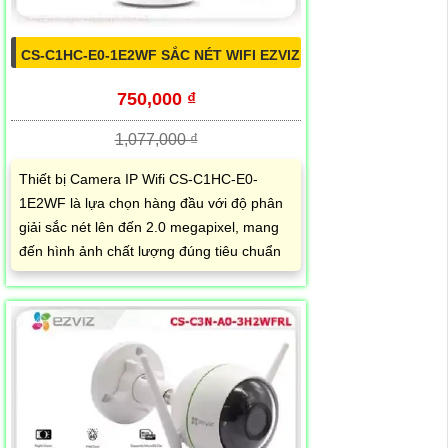
CS-C1HC-E0-1E2WF SẮC NÉT WIFI EZVIZ
750,000 ₫
1,077,000 ₫
Thiết bị Camera IP Wifi CS-C1HC-E0-
1E2WF là lựa chọn hàng đầu với độ phân
giải sắc nét lên đến 2.0 megapixel, mang
đến hình ảnh chất lượng đúng tiêu chuẩn