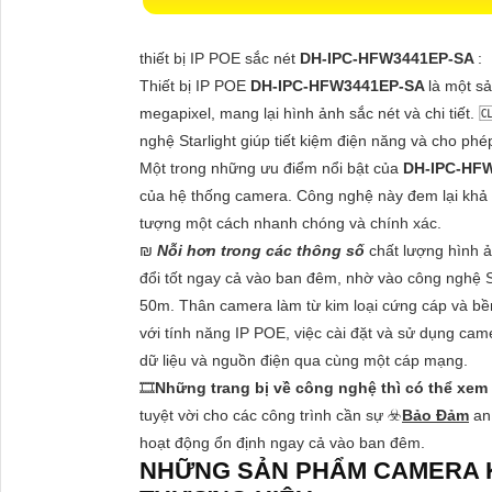
thiết bị IP POE sắc nét
DH-IPC-HFW3441EP-SA
:
Thiết bị IP POE
DH-IPC-HFW3441EP-SA
là một s
megapixel, mang lại hình ảnh sắc nét và chi tiết. 
nghệ Starlight giúp tiết kiệm điện năng và cho ph
Một trong những ưu điểm nổi bật của
DH-IPC-HF
của hệ thống camera. Công nghệ này đem lại khả 
tượng một cách nhanh chóng và chính xác.
₪
Nỗi hơn trong các thông số
chất lượng hình 
đổi tốt ngay cả vào ban đêm, nhờ vào công nghệ S
50m. Thân camera làm từ kim loại cứng cáp và bền 
với tính năng IP POE, việc cài đặt và sử dụng came
dữ liệu và nguồn điện qua cùng một cáp mạng.
🎞
Những trang bị về công nghệ thì có thể xem
tuyệt vời cho các công trình cần sự ☣️
Bảo Đảm
an
hoạt động ổn định ngay cả vào ban đêm.
NHỮNG SẢN PHẨM CAMERA K