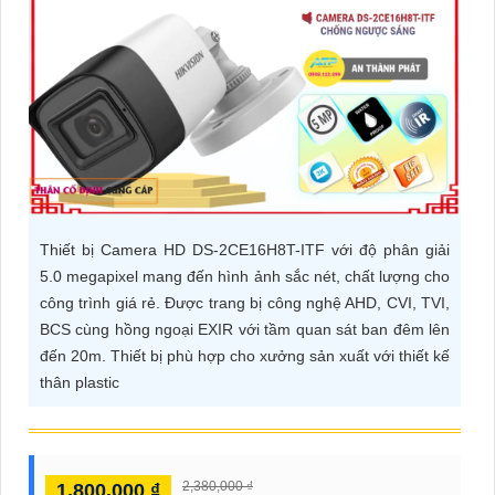
ĐẶT
PHỤ
KIỆN
CAMERA
Thiết bị Camera HD DS-2CE16H8T-ITF với độ phân giải
TƯ
5.0 megapixel mang đến hình ảnh sắc nét, chất lượng cho
VẤN
công trình giá rẻ. Được trang bị công nghệ AHD, CVI, TVI,
DỊCH
BCS cùng hồng ngoại EXIR với tầm quan sát ban đêm lên
VỤ
đến 20m. Thiết bị phù hợp cho xưởng sản xuất với thiết kế
thân plastic
2,380,000 ₫
1,800,000 ₫