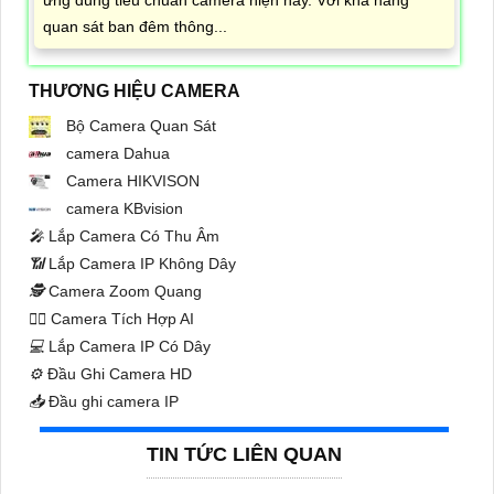
ứng đúng tiêu chuẩn camera hiện nay. Với khả năng
quan sát ban đêm thông...
THƯƠNG HIỆU CAMERA
Bộ Camera Quan Sát
camera Dahua
Camera HIKVISON
camera KBvision
️🎤️
Lắp Camera Có Thu Âm
📶
Lắp Camera IP Không Dây
🕵️
Camera Zoom Quang
🧛‍♀️
Camera Tích Hợp AI
💻
Lắp Camera IP Có Dây
⚙️
Đầu Ghi Camera HD
📥
Đầu ghi camera IP
TIN TỨC LIÊN QUAN