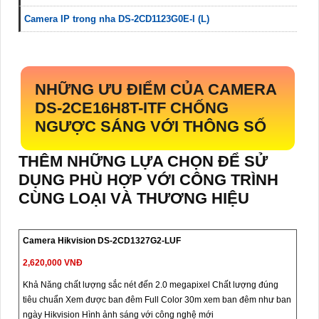
Camera IP trong nha DS-2CD1123G0E-I (L)
NHỮNG ƯU ĐIỂM CỦA CAMERA
DS-2CE16H8T-ITF
CHỐNG
NGƯỢC SÁNG VỚI THÔNG SỐ
THÊM NHỮNG LỰA CHỌN ĐỂ SỬ
DỤNG PHÙ HỢP VỚI CÔNG TRÌNH
CÙNG LOẠI VÀ THƯƠNG HIỆU
Camera Hikvision DS-2CD1327G2-LUF
2,620,000 VNĐ
Khả Năng chất lượng sắc nét đến 2.0 megapixel Chất lượng đúng
tiêu chuẩn Xem được ban đêm Full Color 30m xem ban đêm như ban
ngày Hikvision Hình ảnh sáng với công nghệ mới