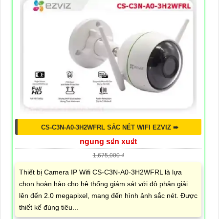
CS-C3N-A0-3H2WFRL SẮC NÉT WIFI EZVIZ ➠
ngung s₫n xu₫t
1,675,000 ₫
Thiết bị Camera IP Wifi CS-C3N-A0-3H2WFRL là lựa
chọn hoàn hảo cho hệ thống giám sát với độ phân giải
lên đến 2.0 megapixel, mang đến hình ảnh sắc nét. Được
thiết kế đúng tiêu...