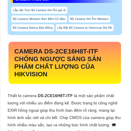
Lắp đặt Trọn Bộ Camera Ghi Âm giá rẻ
Bộ Camera Hikvision Ban Đêm Có Màu
Bộ Camera Ghi Âm Hikvision
Bộ Camera Dahua Báo Động
Lắp Đặt Bộ Camera Ip Visioncop Giá Rẻ
CAMERA
DS-2CE16H8T-ITF
CHỐNG NGƯỢC SÁNG SẢN
PHẨM CHẤT LƯỢNG CỦA
HIKVISION
Thiết bị camera
DS-2CE16H8T-ITF
là một sản phẩm chất
lượng với nhiều ưu điểm đáng kể. Được trang bị công nghệ
EXIR hồng ngoại giúp thu hình ban đêm rõ ràng, mang lại
hình ảnh sắc nét và chi tiết. Chip CMOS của camera giúp thu
hình nhiều màu sắc, tạo ra những bức hình chất lượng. 🗯️