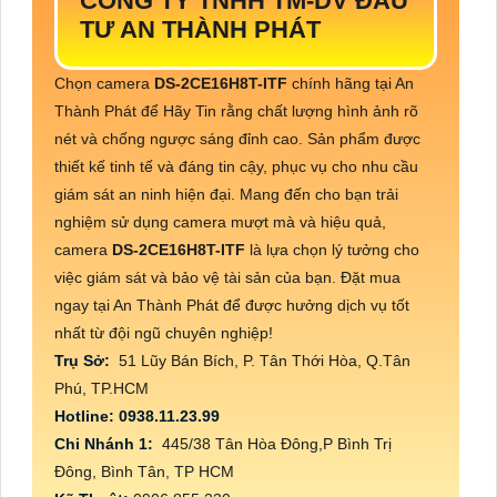
CÔNG TY TNHH TM-DV ĐẦU
TƯ AN THÀNH PHÁT
Chọn camera
DS-2CE16H8T-ITF
chính hãng tại An
Thành Phát để Hãy Tin rằng chất lượng hình ảnh rõ
nét và chống ngược sáng đỉnh cao. Sản phẩm được
thiết kế tinh tế và đáng tin cậy, phục vụ cho nhu cầu
giám sát an ninh hiện đại. Mang đến cho bạn trải
nghiệm sử dụng camera mượt mà và hiệu quả,
camera
DS-2CE16H8T-ITF
là lựa chọn lý tưởng cho
việc giám sát và bảo vệ tài sản của bạn. Đặt mua
ngay tại An Thành Phát để được hưởng dịch vụ tốt
nhất từ đội ngũ chuyên nghiệp!
Trụ Sở:
51 Lũy Bán Bích, P. Tân Thới Hòa, Q.Tân
Phú, TP.HCM
Hotline: 0938.11.23.99
Chi Nhánh 1:
445/38 Tân Hòa Đông,P Bình Trị
Đông, Bình Tân, TP HCM