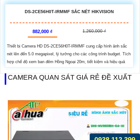
DS-2CE56H0T-IRMMF SẮC NÉT HIKVISION
1,260,000 ₫
882,000 ₫
Thiết bị Camera HD DS-2CE56H0T-IRMMF cung cấp hình ảnh sắc
nét lên đến 5.0 megapixel, lý tưởng cho các công trình budget. Tích
hợp chế độ xem ban đêm Hồng Ngoại 20m, tiết kiệm và hiệu quả
CAMERA QUAN SÁT GIÁ RẺ ĐỀ XUẤT
0938.112.399