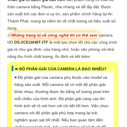
thân camera bằng Plastic, nhẹ nhàng và dễ lắp đặt. Được
sản xuất bởi các đơn vị uy tín, sản phẩm chính hãng tại An
Thành Phát, mang lại niềm tin về chất lượng và hiệu suất sử
dụng.
☄️
Những trang bị về công nghệ thì có thể xem
camera
HD
DS-2CE16H8T-ITF
là một lựa chọn tốt cho các công trình
giá rẻ như gia đình, cửa hàng nhỏ, hoặc văn phòng với khả
năng thu hình chất lượng, ổn định và tiết kiệm.
➽ ĐỘ PHÂN GIẢI CỦA CAMERA LÀ BAO NHIÊU?
♥️ Độ phân giải của camera phụ thuộc vào model và
hãng sản xuất. Mỗi camera sẽ có một độ phân giải
khác nhau, thường được đo bằng số lượng pixel trên
mỗi chiều của hình ảnh. Độ phân giải càng cao thì
hình ảnh sẽ rõ nét hơn với chi tiết tốt hơn. Việc chọn
camera với độ phân giải phù hợp mang lại trải
nghiệm quan sát tốt nhất. Nếu bạn quan tâm đến
chất lượng hình ảnh, hãy xem thông số kỹ thuật để