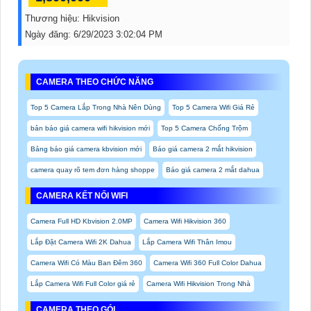
Thương hiệu:
Hikvision
Ngày đăng:
6/29/2023 3:02:04 PM
CAMERA THEO CHỨC NĂNG
Top 5 Camera Lắp Trong Nhà Nên Dùng
Top 5 Camera Wifi Giá Rẻ
bản báo giá camera wifi hikvision mới
Top 5 Camera Chống Trộm
Bảng báo giá camera kbvision mới
Báo giá camera 2 mắt hikvision
camera quay rõ tem đơn hàng shoppe
Báo giá camera 2 mắt dahua
CAMERA KẾT NỐI WIFI
Camera Full HD Kbvision 2.0MP
Camera Wifi Hikvision 360
Lắp Đặt Camera Wifi 2K Dahua
Lắp Camera Wifi Thân Imou
Camera Wifi Có Màu Ban Đêm 360
Camera Wifi 360 Full Color Dahua
Lắp Camera Wifi Full Color giá rẻ
Camera Wifi Hikvision Trong Nhà
CAMERA THEO GÓI