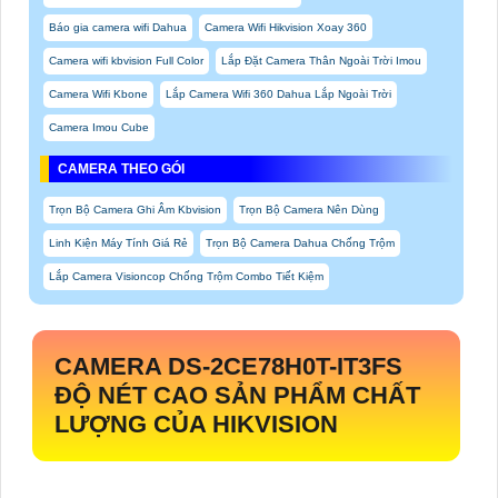
Báo gia camera wifi Dahua
Camera Wifi Hikvision Xoay 360
Camera wifi kbvision Full Color
Lắp Đặt Camera Thân Ngoài Trời Imou
Camera Wifi Kbone
Lắp Camera Wifi 360 Dahua Lắp Ngoài Trời
Camera Imou Cube
CAMERA THEO GÓI
Trọn Bộ Camera Ghi Âm Kbvision
Trọn Bộ Camera Nên Dùng
Linh Kiện Máy Tính Giá Rẻ
Trọn Bộ Camera Dahua Chống Trộm
Lắp Camera Visioncop Chống Trộm Combo Tiết Kiệm
CAMERA
DS-2CE78H0T-IT3FS
ĐỘ NÉT CAO SẢN PHẨM CHẤT
LƯỢNG CỦA HIKVISION