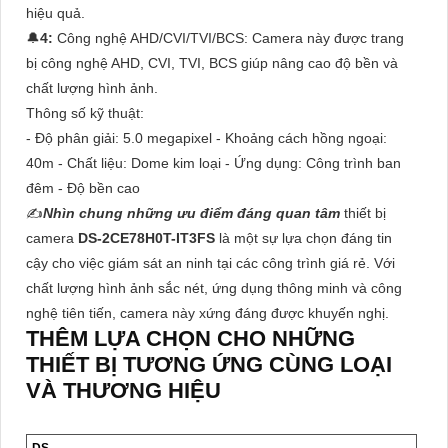
hiệu quả.
🔔
4:
Công nghệ AHD/CVI/TVI/BCS: Camera này được trang
bị công nghệ AHD, CVI, TVI, BCS giúp nâng cao độ bền và
chất lượng hình ảnh.
Thông số kỹ thuật:
- Độ phân giải: 5.0 megapixel - Khoảng cách hồng ngoại:
40m - Chất liệu: Dome kim loại - Ứng dụng: Công trình ban
đêm - Độ bền cao
✍️
Nhìn chung những ưu điểm đáng quan tâm
thiết bị
camera
DS-2CE78H0T-IT3FS
là một sự lựa chọn đáng tin
cậy cho việc giám sát an ninh tại các công trình giá rẻ. Với
chất lượng hình ảnh sắc nét, ứng dụng thông minh và công
nghệ tiên tiến, camera này xứng đáng được khuyến nghị.
THÊM LỰA CHỌN CHO NHỮNG
THIẾT BỊ TƯƠNG ỨNG CÙNG LOẠI
VÀ THƯƠNG HIỆU