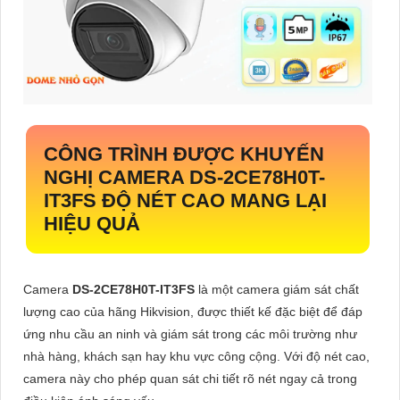
CÔNG TRÌNH ĐƯỢC KHUYẾN
NGHỊ CAMERA
DS-2CE78H0T-
IT3FS
ĐỘ NÉT CAO MANG LẠI
HIỆU QUẢ
Camera
DS-2CE78H0T-IT3FS
là một camera giám sát chất
lượng cao của hãng Hikvision, được thiết kế đặc biệt để đáp
ứng nhu cầu an ninh và giám sát trong các môi trường như
nhà hàng, khách sạn hay khu vực công cộng. Với độ nét cao,
camera này cho phép quan sát chi tiết rõ nét ngay cả trong