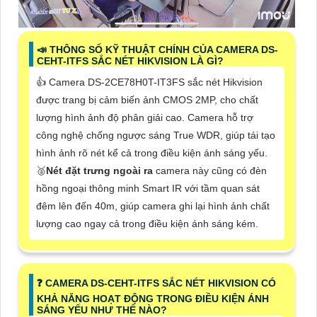
📣 THÔNG SỐ KỸ THUẬT CHÍNH CỦA CAMERA DS-
CEHT-ITFS SẮC NÉT HIKVISION LÀ GÌ?
👍 Camera DS-2CE78H0T-IT3FS sắc nét Hikvision
được trang bị cảm biến ảnh CMOS 2MP, cho chất
lượng hình ảnh độ phân giải cao. Camera hỗ trợ
công nghệ chống ngược sáng True WDR, giúp tái tạo
hình ảnh rõ nét kể cả trong điều kiện ánh sáng yếu. ️
🥈
Nét đặt trưng ngoài ra
camera này cũng có đèn
hồng ngoại thông minh Smart IR với tầm quan sát
đêm lên đến 40m, giúp camera ghi lại hình ảnh chất
lượng cao ngay cả trong điều kiện ánh sáng kém.
❓ CAMERA DS-CEHT-ITFS SẮC NÉT HIKVISION CÓ
KHẢ NĂNG HOẠT ĐỘNG TRONG ĐIỀU KIỆN ÁNH
SÁNG YẾU NHƯ THẾ NÀO?