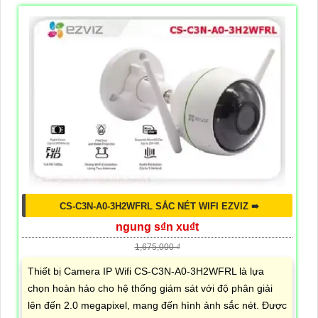
CS-C3N-A0-3H2WFRL SẮC NÉT WIFI EZVIZ ➠
ngung s₫n xu₫t
1,675,000 ₫
Thiết bị Camera IP Wifi CS-C3N-A0-3H2WFRL là lựa
chọn hoàn hảo cho hệ thống giám sát với độ phân giải
lên đến 2.0 megapixel, mang đến hình ảnh sắc nét. Được