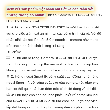
Xem xét sản phẩm một cách chi tiết và cẩn thận với
những thông số chính
Thiết bị Camera HD
DS-2CE78H0T-
IT3FS
5.0 Megapixel
Thiết bị camera
DS-2CE78H0T-IT3FS
là một lựa chọn tuyệt
vời cho việc giám sát an ninh tại các công trình giá rẻ. Với độ
phân giải sắc nét lên đến 5.0 megapixel, camera này mang
đến các hình ảnh chất lượng, rõ ràng.
Ưu điểm:
🎞
1:
Thu âm rõ ràng: Camera
DS-2CE78H0T-IT3FS
được
trang bị công nghệ giúp thu âm một cách rõ ràng, giúp bạn
không chỉ quan sát mà còn nghe rõ những gì đang xảy ra.
🤖️
2:
Hồng ngoại Smart IR công suất cao: Công nghệ hồng
ngoại Smart IR với công suất cao của camera này giúp cho
bạn có thể quan sát ban đêm một cách dễ dàng và chi tiết.
🎼️
3:
Phù hợp cho căn hộ, nhà phố: Thiết kế dome kim loại
của
DS-2CE78H0T-IT3FS
là sự lựa chọn phù hợp cho việc
lắp đặt trong căn hộ, nhà phố, mang đến sự phong cách và