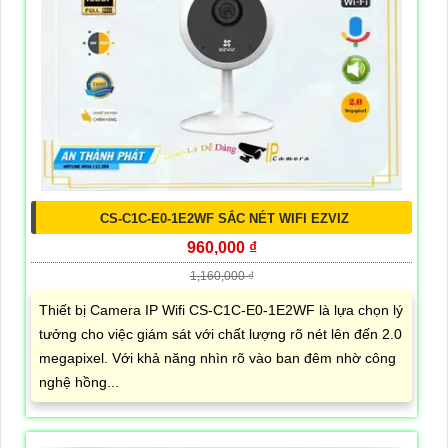
CS-C1C-E0-1E2WF SẮC NÉT WIFI EZVIZ
960,000 ₫
1,160,000 ₫
Thiết bị Camera IP Wifi CS-C1C-E0-1E2WF là lựa chọn lý
tưởng cho việc giám sát với chất lượng rõ nét lên đến 2.0
megapixel. Với khả năng nhìn rõ vào ban đêm nhờ công
nghệ hồng...