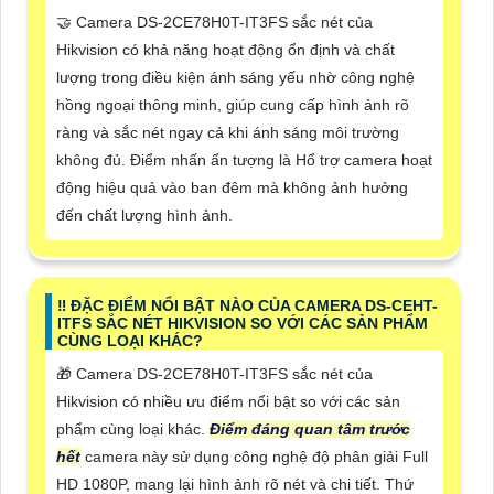
🤝 Camera DS-2CE78H0T-IT3FS sắc nét của
Hikvision có khả năng hoạt động ổn định và chất
lượng trong điều kiện ánh sáng yếu nhờ công nghệ
hồng ngoại thông minh, giúp cung cấp hình ảnh rõ
ràng và sắc nét ngay cả khi ánh sáng môi trường
không đủ. Điểm nhấn ấn tượng là Hổ trợ camera hoạt
động hiệu quả vào ban đêm mà không ảnh hưởng
đến chất lượng hình ảnh.
‼️ ĐẶC ĐIỂM NỔI BẬT NÀO CỦA CAMERA DS-CEHT-
ITFS SẮC NÉT HIKVISION SO VỚI CÁC SẢN PHẨM
CÙNG LOẠI KHÁC?
🎁 Camera DS-2CE78H0T-IT3FS sắc nét của
Hikvision có nhiều ưu điểm nổi bật so với các sản
phẩm cùng loại khác.
Điểm đáng quan tâm trước
hết
camera này sử dụng công nghệ độ phân giải Full
HD 1080P, mang lại hình ảnh rõ nét và chi tiết. Thứ