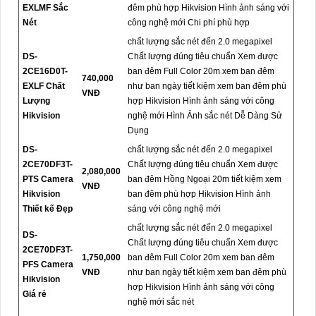
EXLMF Sắc
đêm phù hợp Hikvision Hình ảnh sáng với
Nét
công nghệ mới Chi phí phù hợp
chất lượng sắc nét đến 2.0 megapixel
DS-
Chất lượng đúng tiêu chuẩn Xem được
2CE16D0T-
ban đêm Full Color 20m xem ban đêm
740,000
EXLF Chất
như ban ngày tiết kiệm xem ban đêm phù
VNĐ
Lượng
hợp Hikvision Hình ảnh sáng với công
Hikvision
nghệ mới Hình Ảnh sắc nét Dễ Dàng Sử
Dụng
DS-
chất lượng sắc nét đến 2.0 megapixel
2CE70DF3T-
Chất lượng đúng tiêu chuẩn Xem được
2,080,000
PTS Camera
ban đêm Hồng Ngoại 20m tiết kiệm xem
VNĐ
Hikvision
ban đêm phù hợp Hikvision Hình ảnh
Thiết kế Đẹp
sáng với công nghệ mới
chất lượng sắc nét đến 2.0 megapixel
DS-
Chất lượng đúng tiêu chuẩn Xem được
2CE70DF3T-
1,750,000
ban đêm Full Color 20m xem ban đêm
PFS Camera
VNĐ
như ban ngày tiết kiệm xem ban đêm phù
Hikvision
hợp Hikvision Hình ảnh sáng với công
Giá rẻ
nghệ mới sắc nét