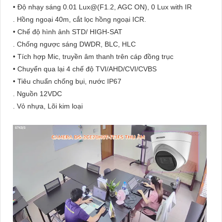
• Độ nhạy sáng 0.01 Lux@(F1.2, AGC ON), 0 Lux with IR
. Hồng ngoại 40m, cắt lọc hồng ngoại ICR.
• Chế độ hình ảnh STD/ HIGH-SAT
. Chống ngược sáng DWDR, BLC, HLC
• Tích hợp Mic, truyền âm thanh trên cáp đồng trục
• Chuyển qua lại 4 chế độ TVI/AHD/CVI/CVBS
• Tiêu chuẩn chống bụi, nước IP67
. Nguồn 12VDC
. Vỏ nhựa, Lõi kim loại