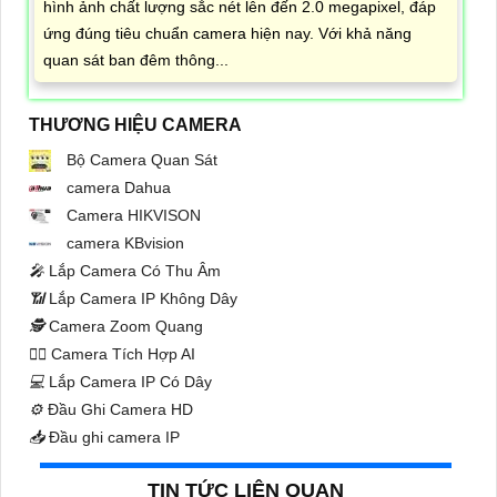
hình ảnh chất lượng sắc nét lên đến 2.0 megapixel, đáp
ứng đúng tiêu chuẩn camera hiện nay. Với khả năng
quan sát ban đêm thông...
THƯƠNG HIỆU CAMERA
Bộ Camera Quan Sát
camera Dahua
Camera HIKVISON
camera KBvision
️🎤️
Lắp Camera Có Thu Âm
📶
Lắp Camera IP Không Dây
🕵️
Camera Zoom Quang
🧛‍♀️
Camera Tích Hợp AI
💻
Lắp Camera IP Có Dây
⚙️
Đầu Ghi Camera HD
📥
Đầu ghi camera IP
TIN TỨC LIÊN QUAN