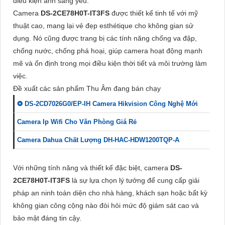
điều kiện ánh sáng yếu.
Camera
DS-2CE78H0T-IT3FS
được thiết kế tinh tế với mỹ
thuật cao, mang lại vẻ đẹp esthétique cho không gian sử
dụng. Nó cũng được trang bị các tính năng chống va đập,
chống nước, chống phá hoại, giúp camera hoạt động mạnh
mẽ và ổn định trong mọi điều kiện thời tiết và môi trường làm
việc.
Đề xuất các sản phẩm Thu Âm đang bán chạy
❂ DS-2CD7026G0/EP-IH Camera Hikvision Công Nghệ Mới
Camera Ip Wifi Cho Văn Phòng Giá Rẻ
Camera Dahua Chất Lượng DH-HAC-HDW1200TQP-A
Với những tính năng và thiết kế đặc biệt, camera
DS-
2CE78H0T-IT3FS
là sự lựa chọn lý tưởng để cung cấp giải
pháp an ninh toàn diện cho nhà hàng, khách sạn hoặc bất kỳ
không gian công cộng nào đòi hỏi mức độ giám sát cao và
bảo mật đáng tin cậy.