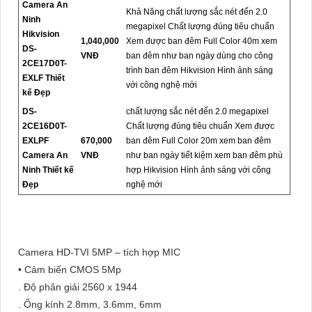
Camera An
Khả Năng chất lượng sắc nét đến 2.0
Ninh
megapixel Chất lượng đúng tiêu chuẩn
Hikvision
1,040,000
Xem được ban đêm Full Color 40m xem
DS-
VNĐ
ban đêm như ban ngày dùng cho công
2CE17D0T-
trình ban đêm Hikvision Hình ảnh sáng
EXLF Thiết
với công nghệ mới
kế Đẹp
DS-
chất lượng sắc nét đến 2.0 megapixel
2CE16D0T-
Chất lượng đúng tiêu chuẩn Xem được
EXLPF
670,000
ban đêm Full Color 20m xem ban đêm
Camera An
VNĐ
như ban ngày tiết kiệm xem ban đêm phù
Ninh Thiết kế
hợp Hikvision Hình ảnh sáng với công
Đẹp
nghệ mới
Camera HD-TVI 5MP – tích hợp MIC
• Cảm biến CMOS 5Mp
. Độ phân giải 2560 x 1944
. Ống kính 2.8mm, 3.6mm, 6mm