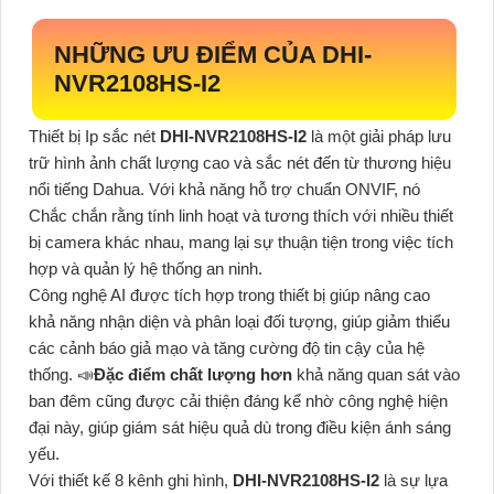
NHỮNG ƯU ĐIỂM CỦA
DHI-
NVR2108HS-I2
Thiết bị Ip sắc nét
DHI-NVR2108HS-I2
là một giải pháp lưu
trữ hình ảnh chất lượng cao và sắc nét đến từ thương hiệu
nổi tiếng Dahua. Với khả năng hỗ trợ chuẩn ONVIF, nó
Chắc chắn rằng tính linh hoạt và tương thích với nhiều thiết
bị camera khác nhau, mang lại sự thuận tiện trong việc tích
hợp và quản lý hệ thống an ninh.
Công nghệ AI được tích hợp trong thiết bị giúp nâng cao
khả năng nhận diện và phân loại đối tượng, giúp giảm thiểu
các cảnh báo giả mạo và tăng cường độ tin cậy của hệ
thống. 📣
Đặc điểm chất lượng hơn
khả năng quan sát vào
ban đêm cũng được cải thiện đáng kể nhờ công nghệ hiện
đại này, giúp giám sát hiệu quả dù trong điều kiện ánh sáng
yếu.
Với thiết kế 8 kênh ghi hình,
DHI-NVR2108HS-I2
là sự lựa