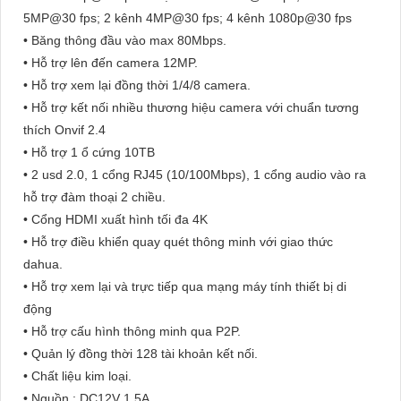
5MP@30 fps; 2 kênh 4MP@30 fps; 4 kênh 1080p@30 fps
• Băng thông đầu vào max 80Mbps.
• Hỗ trợ lên đến camera 12MP.
• Hỗ trợ xem lại đồng thời 1/4/8 camera.
• Hỗ trợ kết nối nhiều thương hiệu camera với chuẩn tương
thích Onvif 2.4
• Hỗ trợ 1 ổ cứng 10TB
• 2 usd 2.0, 1 cổng RJ45 (10/100Mbps), 1 cổng audio vào ra
hỗ trợ đàm thoại 2 chiều.
• Cổng HDMI xuất hình tối đa 4K
• Hỗ trợ điều khiển quay quét thông minh với giao thức
dahua.
• Hỗ trợ xem lại và trực tiếp qua mạng máy tính thiết bị di
động
• Hỗ trợ cấu hình thông minh qua P2P.
• Quản lý đồng thời 128 tài khoản kết nối.
• Chất liệu kim loại.
• Nguồn : DC12V 1.5A