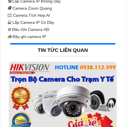
📶
Lắp Camera IP Không Dây
🕵️
Camera Zoom Quang
🧛‍♀️
Camera Tích Hợp AI
💻
Lắp Camera IP Có Dây
⚙️
Đầu Ghi Camera HD
📥
Đầu ghi camera IP
TIN TỨC LIÊN QUAN