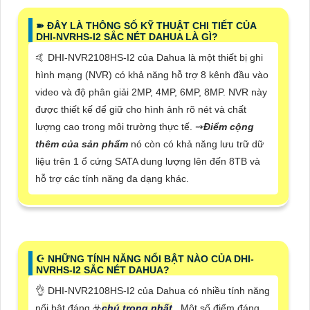
➽ ĐÂY LÀ THÔNG SỐ KỸ THUẬT CHI TIẾT CỦA
DHI-NVRHS-I2 SẮC NÉT DAHUA LÀ GÌ?
🤙 DHI-NVR2108HS-I2 của Dahua là một thiết bị ghi
hình mạng (NVR) có khả năng hỗ trợ 8 kênh đầu vào
video và độ phân giải 2MP, 4MP, 6MP, 8MP. NVR này
được thiết kế để giữ cho hình ảnh rõ nét và chất
lượng cao trong môi trường thực tế. ⇝
Điểm cộng
thêm của sản phẩm
nó còn có khả năng lưu trữ dữ
liệu trên 1 ổ cứng SATA dung lượng lên đến 8TB và
hỗ trợ các tính năng đa dạng khác.
☪ NHỮNG TÍNH NĂNG NỔI BẬT NÀO CỦA DHI-
NVRHS-I2 SẮC NÉT DAHUA?
👌 DHI-NVR2108HS-I2 của Dahua có nhiều tính năng
nổi bật đáng ☣️
chú trọng nhất
. Một số điểm đáng