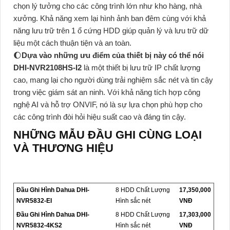
chọn lý tưởng cho các công trình lớn như kho hàng, nhà
xưởng. Khả năng xem lại hình ảnh ban đêm cùng với khả
năng lưu trữ trên 1 ổ cứng HDD giúp quản lý và lưu trữ dữ
liệu một cách thuận tiện và an toàn.
🌔
Dựa vào những ưu điểm của thiết bị này có thể nói
DHI-NVR2108HS-I2
là một thiết bị lưu trữ IP chất lượng
cao, mang lại cho người dùng trải nghiệm sắc nét và tin cậy
trong việc giám sát an ninh. Với khả năng tích hợp công
nghệ AI và hỗ trợ ONVIF, nó là sự lựa chọn phù hợp cho
các công trình đòi hỏi hiệu suất cao và đáng tin cậy.
NHỮNG MẪU ĐẦU GHI CÙNG LOẠI
VÀ THƯƠNG HIỆU
Đầu Ghi Hình Dahua DHI-
8 HDD Chất Lượng
17,350,000
NVR5832-EI
Hình sắc nét
VNĐ
Đầu Ghi Hình Dahua DHI-
8 HDD Chất Lượng
17,303,000
NVR5832-4KS2
Hình sắc nét
VNĐ