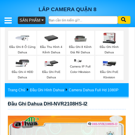
LẮP CAMERA QUẬN 8
SẢN PHẨM
BÁO
GIÁ
TRỌN
Đầu Ghi 8 Ổ Cứng
Đầu Thu Hình 4
Đầu Ghi 8 Kênh
Đầu Ghi Hình
GÓI
Dahua
Kênh Dahua
Giá Rẻ Dahua
Dahua
Camera IP Full
Đầu Ghi 4 HDD
Đầu Ghi PoE
Đầu Ghi PoE
Color Hikvision
SẢN
Dahua
Dahua
Kbvision
PHẨM
Trang Chủ
Đầu Ghi Hình Dahua
Camera Dahua Full Hd 1080P
Đầu Ghi Dahua DHI-NVR2108HS-I2
TƯ
VẤN
LẮP