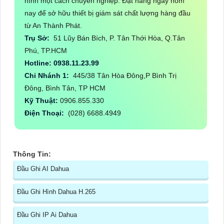
hình một cách chuyên nghiệp. Đặt hàng ngay hôm
nay để sở hữu thiết bị giám sát chất lượng hàng đầu
từ An Thành Phát.
Trụ Sở:
51 Lũy Bán Bích, P. Tân Thới Hòa, Q.Tân
Phú, TP.HCM
Hotline: 0938.11.23.99
Chi Nhánh 1:
445/38 Tân Hòa Đông,P Bình Trị
Đông, Bình Tân, TP HCM
Kỹ Thuật:
0906.855.330
Điện Thoại:
(028) 6688.4949
Thông Tin:
Đầu Ghi AI Dahua
Đầu Ghi Hình Dahua H.265
Đầu Ghi IP Ai Dahua