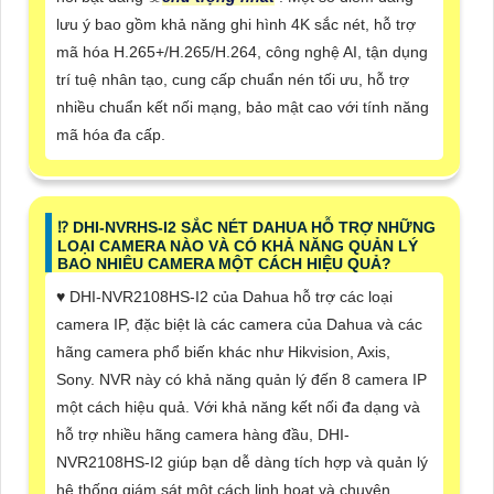
lưu ý bao gồm khả năng ghi hình 4K sắc nét, hỗ trợ
mã hóa H.265+/H.265/H.264, công nghệ AI, tận dụng
trí tuệ nhân tạo, cung cấp chuẩn nén tối ưu, hỗ trợ
nhiều chuẩn kết nối mạng, bảo mật cao với tính năng
mã hóa đa cấp.
⁉️ DHI-NVRHS-I2 SẮC NÉT DAHUA HỖ TRỢ NHỮNG
LOẠI CAMERA NÀO VÀ CÓ KHẢ NĂNG QUẢN LÝ
BAO NHIÊU CAMERA MỘT CÁCH HIỆU QUẢ?
♥️ DHI-NVR2108HS-I2 của Dahua hỗ trợ các loại
camera IP, đặc biệt là các camera của Dahua và các
hãng camera phổ biến khác như Hikvision, Axis,
Sony. NVR này có khả năng quản lý đến 8 camera IP
một cách hiệu quả. Với khả năng kết nối đa dạng và
hỗ trợ nhiều hãng camera hàng đầu, DHI-
NVR2108HS-I2 giúp bạn dễ dàng tích hợp và quản lý
hệ thống giám sát một cách linh hoạt và chuyên