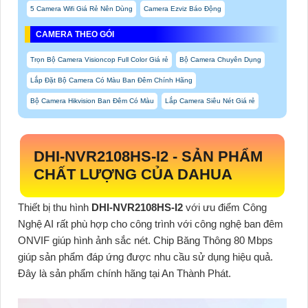
5 Camera Wifi Giá Rẻ Nên Dùng
Camera Ezviz Báo Động
CAMERA THEO GÓI
Trọn Bộ Camera Visioncop Full Color Giá rẻ
Bộ Camera Chuyên Dụng
Lắp Đặt Bộ Camera Có Màu Ban Đêm Chính Hãng
Bộ Camera Hikvision Ban Đêm Có Màu
Lắp Camera Siêu Nét Giá rẻ
DHI-NVR2108HS-I2
-
SẢN PHẨM
CHẤT LƯỢNG CỦA DAHUA
Thiết bị thu hình
DHI-NVR2108HS-I2
với ưu điểm Công
Nghệ AI rất phù hợp cho công trình với công nghệ ban đêm
ONVIF giúp hình ảnh sắc nét. Chip Băng Thông 80 Mbps
giúp sản phẩm đáp ứng được nhu cầu sử dụng hiệu quả.
Đây là sản phẩm chính hãng tại An Thành Phát.