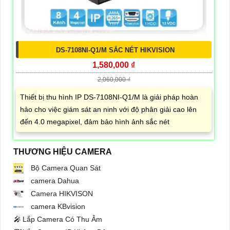
DS-7108NI-Q1/M SẮC NÉT HIKVISION
1,580,000 ₫
2,060,000 ₫
Thiết bị thu hình IP DS-7108NI-Q1/M là giải pháp hoàn
hảo cho việc giám sát an ninh với độ phân giải cao lên
đến 4.0 megapixel, đảm bảo hình ảnh sắc nét
THƯƠNG HIỆU CAMERA
Bộ Camera Quan Sát
camera Dahua
Camera HIKVISON
camera KBvision
️🎤️
Lắp Camera Có Thu Âm