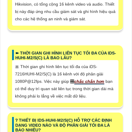
Hikvision, có tổng cộng 16 kênh video và audio. Thiết
bị này đáp ứng nhu cầu giám sát và ghi hình hiệu quả
cho các hệ thống an ninh và giám sát.
➽ THỜI GIAN GHI HÌNH LIÊN TỤC TỐI ĐA CỦA IDS-
HUHI-M2/S(C) LÀ BAO LÂU?
🎀 Thời gian ghi hình liên tục tối đa của iDS-
7216HUHI-M2/S(C) là 16 kênh với độ phân giải
1080P@12fps. Việc này giúp 🎛
chắc chắn hơn
bạn
có thể duy trì quan sát liên tục trong thời gian dài mà
không phải lo lắng về việc mất dữ liệu.
❔ THIẾT BỊ IDS-HUHI-M2/S(C) HỖ TRỢ CÁC ĐỊNH
DẠNG VIDEO NÀO VÀ ĐỘ PHÂN GIẢI TỐI ĐA LÀ
BAO NHIÊU?