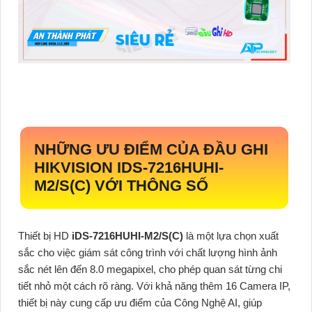
NHỮNG ƯU ĐIỂM CỦA ĐẦU GHI
HIKVISION
IDS-7216HUHI-
M2/S(C)
VỚI THÔNG SỐ
Thiết bị HD
iDS-7216HUHI-M2/S(C)
là một lựa chọn xuất
sắc cho việc giám sát công trình với chất lượng hình ảnh
sắc nét lên đến 8.0 megapixel, cho phép quan sát từng chi
tiết nhỏ một cách rõ ràng. Với khả năng thêm 16 Camera IP,
thiết bị này cung cấp ưu điểm của Công Nghệ AI, giúp