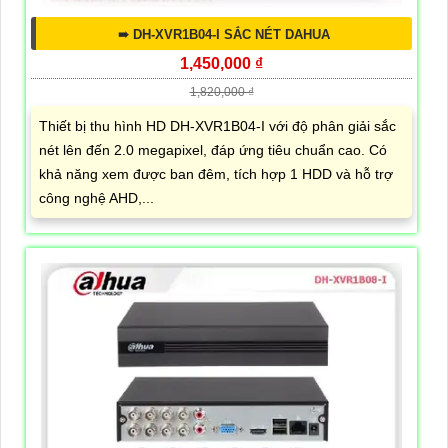
➠ DH-XVR1B04-I SẮC NÉT DAHUA
1,450,000 ₫
1,820,000 ₫
Thiết bị thu hình HD DH-XVR1B04-I với độ phân giải sắc
nét lên đến 2.0 megapixel, đáp ứng tiêu chuẩn cao. Có
khả năng xem được ban đêm, tích hợp 1 HDD và hỗ trợ
công nghệ AHD,...