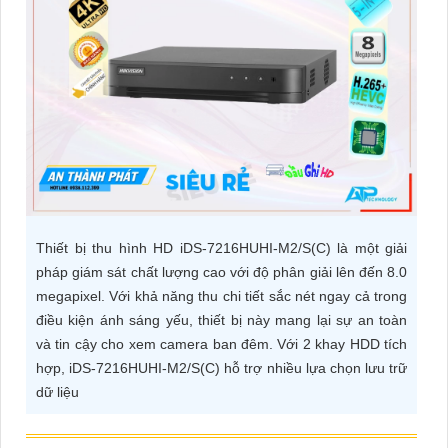
ĐẶT
PHỤ
KIỆN
CAMERA
TƯ
Thiết bị thu hình HD iDS-7216HUHI-M2/S(C) là một giải
VẤN
pháp giám sát chất lượng cao với độ phân giải lên đến 8.0
DỊCH
megapixel. Với khả năng thu chi tiết sắc nét ngay cả trong
VỤ
điều kiện ánh sáng yếu, thiết bị này mang lại sự an toàn
và tin cậy cho xem camera ban đêm. Với 2 khay HDD tích
hợp, iDS-7216HUHI-M2/S(C) hỗ trợ nhiều lựa chọn lưu trữ
dữ liệu