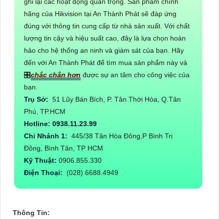
ghi lại các hoạt động quan trọng. Sản phẩm chính
hãng của Hikvision tại An Thành Phát sẽ đáp ứng
đúng với thông tin cung cấp từ nhà sản xuất. Với chất
lượng tin cậy và hiệu suất cao, đây là lựa chọn hoàn
hảo cho hệ thống an ninh và giám sát của bạn. Hãy
đến với An Thành Phát để tìm mua sản phẩm này và
🎛
chắc chắn hơn
được sự an tâm cho công việc của
bạn.
Trụ Sở:
51 Lũy Bán Bích, P. Tân Thới Hòa, Q.Tân
Phú, TP.HCM
Hotline: 0938.11.23.99
Chi Nhánh 1:
445/38 Tân Hòa Đông,P Bình Trị
Đông, Bình Tân, TP HCM
Kỹ Thuật:
0906.855.330
Điện Thoại:
(028) 6688.4949
Thông Tin: