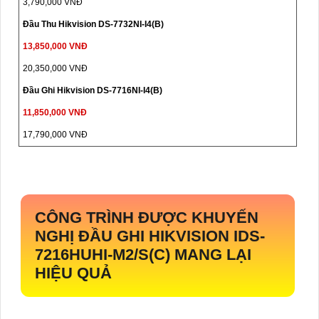
3,790,000 VNĐ
Đầu Thu Hikvision DS-7732NI-I4(B)
13,850,000 VNĐ
20,350,000 VNĐ
Đầu Ghi Hikvision DS-7716NI-I4(B)
11,850,000 VNĐ
17,790,000 VNĐ
CÔNG TRÌNH ĐƯỢC KHUYẾN
NGHỊ ĐẦU GHI HIKVISION
IDS-
7216HUHI-M2/S(C)
MANG LẠI
HIỆU QUẢ