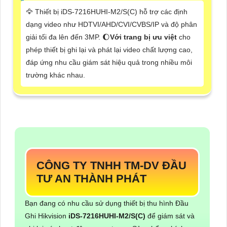
🦅 Thiết bị iDS-7216HUHI-M2/S(C) hỗ trợ các định
dạng video như HDTVI/AHD/CVI/CVBS/IP và độ phân
giải tối đa lên đến 3MP. 🌔
Với trang bị ưu việt
cho
phép thiết bị ghi lại và phát lại video chất lượng cao,
đáp ứng nhu cầu giám sát hiệu quả trong nhiều môi
trường khác nhau.
CÔNG TY TNHH TM-DV ĐẦU
TƯ AN THÀNH PHÁT
Bạn đang có nhu cầu sử dụng thiết bị thu hình Đầu
Ghi Hikvision
iDS-7216HUHI-M2/S(C)
để giám sát và