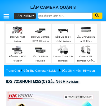
LẮP CAMERA QUẬN 8
SẢN PHẨM
BÁO
GIÁ
TRỌN
Đầu Ghi NVR
Đầu Ghi Camera
Đầu Ghi Ip 64
Đầu Ghi Camera
GÓI
Hikvision
H.265 Hikvision
Kênh Hikvision
Ip 16 Kênh
Hikvision
Đầu Ghi 4 HDD
Đầu Ghi IP 4k
Camera Zoom 25x
Camera Wifi
SẢN
Hikvision
Hikvision
Hikvision
Hikvision Chống
Trộm
PHẨM
Trang Chủ
Đầu Thu Camera Hikvision
Đầu Ghi 4 Kênh Hikvision
IDS-7216HUHI-M2/S(C) Sắc Nét Hikvision
TƯ
VẤN
LẮP