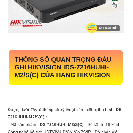
THÔNG SỐ QUAN TRỌNG ĐẦU
GHI HIKVISION
IDS-7216HUHI-
M2/S(C)
CỦA HÃNG HIKVISION
Được, dưới đây là thông số kỹ thuật của thiết bị thu hình
iDS-
7216HUHI-M2/S(C)
:
- Mã sản phẩm:
iDS-7216HUHI-M2/S(C)
- Số kênh: 16 kênh -
Công nghệ hỗ trợ: HDTVI/AHD/CVI/CVBS/IP - Độ phân giải