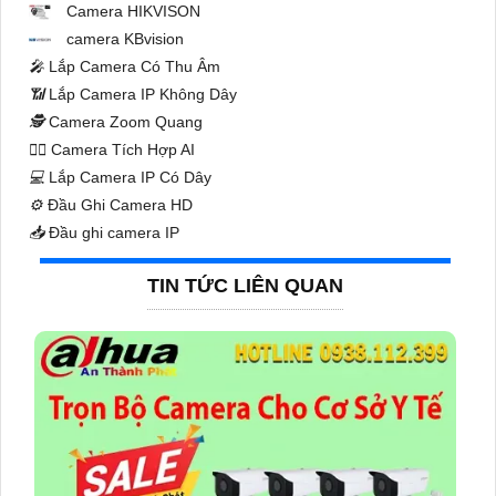
Camera HIKVISON
camera KBvision
️🎤️
Lắp Camera Có Thu Âm
📶
Lắp Camera IP Không Dây
🕵️
Camera Zoom Quang
🧛‍♀️
Camera Tích Hợp AI
💻
Lắp Camera IP Có Dây
⚙️
Đầu Ghi Camera HD
📥
Đầu ghi camera IP
TIN TỨC LIÊN QUAN