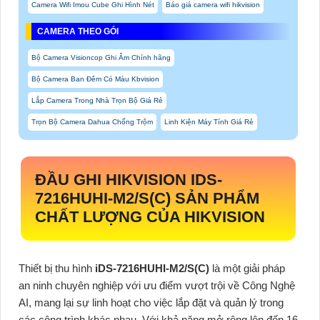
Camera Wifi Imou Cube Ghi Hình Nét
Báo giá camera wifi hikvision
CAMERA THEO GÓI
Bộ Camera Visioncop Ghi Âm Chính hãng
Bộ Camera Ban Đêm Có Màu Kbvision
Lắp Camera Trong Nhà Trọn Bộ Giá Rẻ
Trọn Bộ Camera Dahua Chống Trộm
Linh Kiện Máy Tính Giá Rẻ
ĐẦU GHI HIKVISION
IDS-
7216HUHI-M2/S(C)
SẢN PHẨM
CHẤT LƯỢNG CỦA HIKVISION
Thiết bị thu hình
iDS-7216HUHI-M2/S(C)
là một giải pháp
an ninh chuyên nghiệp với ưu điểm vượt trội về Công Nghệ
AI, mang lại sự linh hoạt cho việc lắp đặt và quản lý trong
các công trình khác nhau. Với khả năng mở rộng lên đến 16