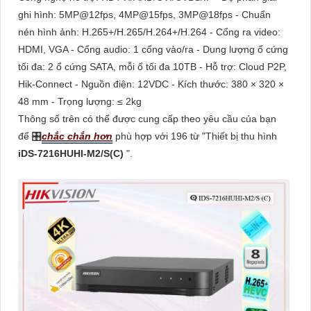
ghi hình: 5MP@12fps, 4MP@15fps, 3MP@18fps - Chuẩn
nén hình ảnh: H.265+/H.265/H.264+/H.264 - Cổng ra video:
HDMI, VGA - Cổng audio: 1 cổng vào/ra - Dung lượng ổ cứng
tối đa: 2 ổ cứng SATA, mỗi ổ tối đa 10TB - Hỗ trợ: Cloud P2P,
Hik-Connect - Nguồn điện: 12VDC - Kích thước: 380 × 320 ×
48 mm - Trọng lượng: ≤ 2kg
Thông số trên có thể được cung cấp theo yêu cầu của bạn
để 🎛
chắc chắn hơn
phù hợp với 196 từ "Thiết bị thu hình
iDS-7216HUHI-M2/S(C)
".