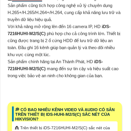
Sản phẩm cũng tích hợp công nghệ xử lý chuyên dụng
H.265+/H.265/H.264+/H.264, cung cấp khả năng lưu trữ và
truyền dữ liệu hiệu quả.
Với khả năng mở rộng lên đến 16 camera IP, HD
iDS-
7216HUHI-M2/S(C)
phù hợp cho cả công trình lớn. Thiết bị
cũng được trang bị 2 ổ cứng HDD để lưu trữ dữ liệu an
toàn. Đầu ghi 16 kênh giúp bạn quản lý và theo dõi nhiều
khu vực cùng một lúc.
Sản phẩm chính hãng tại An Thành Phát, HD
iDS-
7216HUHI-M2/S(C)
mang đến sự tin cậy và hiệu suất cao
trong việc bảo vệ an ninh cho không gian của bạn.
️💭 CÓ BAO NHIÊU KÊNH VIDEO VÀ AUDIO CÓ SẴN
TRÊN THIẾT BỊ IDS-HUHI-M2/S(C) SẮC NÉT CỦA
HIKVISION?
👸 Trên thiết bị iDS-7216HUHI-M2/S(C) sắc nét của