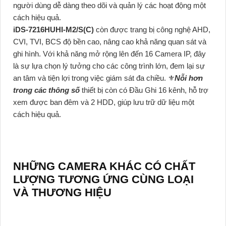
người dùng dễ dàng theo dõi và quản lý các hoạt động một
cách hiệu quả.
iDS-7216HUHI-M2/S(C)
còn được trang bị công nghệ AHD,
CVI, TVI, BCS độ bền cao, nâng cao khả năng quan sát và
ghi hình. Với khả năng mở rộng lên đến 16 Camera IP, đây
là sự lựa chọn lý tưởng cho các công trình lớn, đem lại sự
an tâm và tiện lợi trong việc giám sát đa chiều. ⚜️
Nỗi hơn
trong các thông số
thiết bị còn có Đầu Ghi 16 kênh, hỗ trợ
xem được ban đêm và 2 HDD, giúp lưu trữ dữ liệu một
cách hiệu quả.
NHỮNG CAMERA KHÁC CÓ CHẤT
LƯỢNG TƯƠNG ỨNG CÙNG LOẠI
VÀ THƯƠNG HIỆU