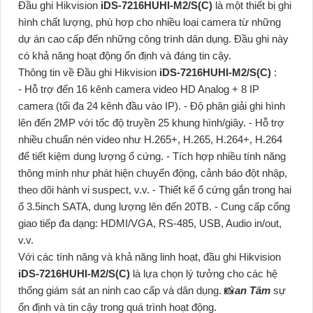
Đầu ghi Hikvision
iDS-7216HUHI-M2/S(C)
là một thiết bị ghi
hình chất lượng, phù hợp cho nhiều loại camera từ những
dự án cao cấp đến những công trình dân dụng. Đầu ghi này
có khả năng hoạt động ổn định và đáng tin cậy.
Thông tin về Đầu ghi Hikvision
iDS-7216HUHI-M2/S(C)
:
- Hỗ trợ đến 16 kênh camera video HD Analog + 8 IP
camera (tối đa 24 kênh đầu vào IP). - Độ phân giải ghi hình
lên đến 2MP với tốc độ truyền 25 khung hình/giây. - Hỗ trợ
nhiều chuẩn nén video như H.265+, H.265, H.264+, H.264
để tiết kiệm dung lượng ổ cứng. - Tích hợp nhiều tính năng
thông minh như phát hiện chuyển động, cảnh báo đột nhập,
theo dõi hành vi suspect, v.v. - Thiết kế ổ cứng gắn trong hai
ổ 3.5inch SATA, dung lượng lên đến 20TB. - Cung cấp cổng
giao tiếp đa dạng: HDMI/VGA, RS-485, USB, Audio in/out,
v.v.
Với các tính năng và khả năng linh hoạt, đầu ghi Hikvision
iDS-7216HUHI-M2/S(C)
là lựa chọn lý tưởng cho các hệ
thống giám sát an ninh cao cấp và dân dụng. 📸
an Tâm
sự
ổn định và tin cậy trong quá trình hoạt động.