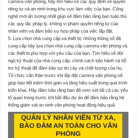
camera văn phòng, hãy tìm hiểu về các quy định về quyền
riêng tư và an ninh trong khu vực làm việc của bạn.
Công
nghệ mới ấn tượng nhất giúp
sẽ đảm bảo rằng bạn tuân thủ
các quy tắc pháp lý, không vi phạm quyền riêng tư của
nhân viên và đảm bảo sự hợp pháp của việc lắp đặt.
5. Lựa chọn nhà cung cấp và thiết bị: những thông số đã
cung cấp hãy lựa chọn nhà cung cấp camera văn phòng và
các thiết bị phù hợp với yêu cầu của bạn. Tìm hiểu về đội
ngũ kỹ thuật của nhà cung cấp, chính sách bảo hành và hỗ
trợ kỹ thuật để đảm bảo sự tin cậy và chất lượng của họ.
Tổ chức cẩn thận trước khi lắp đặt camera văn phòng sẽ
giúp bạn tiết kiệm thời gian và tăng hiệu suất trong quá trình
triển khai. Hãy đảm bảo rằng bạn đã xem xét tất cả các yếu
tố quan trọng trước khi bắt đầu dự án để đảm bảo rằng hệ
thống giám sát an ninh văn phòng hoạt động hiệu quả.
QUẢN LÝ NHÂN VIÊN TỪ XA,
BẢO ĐẢM AN TOÀN CHO VĂN
PHÒNG