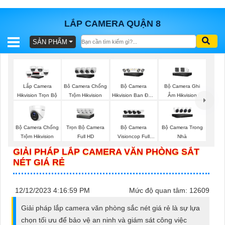
LẮP CAMERA QUẬN 8
SẢN PHẨM
BÁO
GIÁ
TRỌN
GÓI
Bộ Camera
Bộ Camera Ghi
Lắp Camera
Bô Camera Chống
Hikvision Ban Đêm
Âm Hikvision
Hikvision Trọn Bộ
Trộm Hikvision
Có Màu
SẢN
Bộ Camera Chống
Trọn Bộ Camera
Bộ Camera
Bộ Camera Trong
Trộm Hikvision
Full HD
Visioncop Full
Nhà
PHẨM
Color
GIẢI PHÁP LẮP CAMERA VĂN PHÒNG SẮT
NÉT GIÁ RẺ
TƯ
12/12/2023 4:16:59 PM
Mức độ quan tâm: 12609
VẤN
Giải pháp lắp camera văn phòng sắc nét giá rẻ là sự lựa
LẮP
chọn tối ưu để bảo vệ an ninh và giám sát công việc