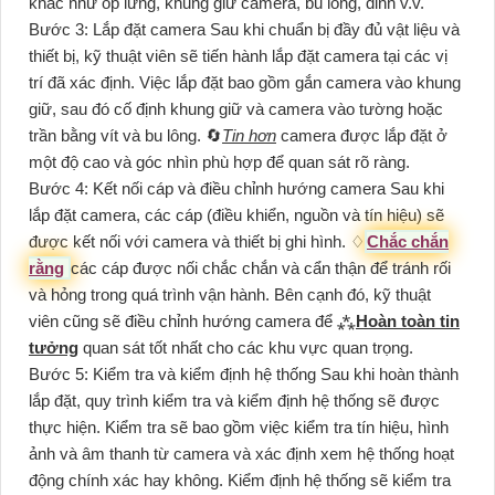
khác như ốp lưng, khung giữ camera, bu lông, đinh v.v.
Bước 3: Lắp đặt camera Sau khi chuẩn bị đầy đủ vật liệu và
thiết bị, kỹ thuật viên sẽ tiến hành lắp đặt camera tại các vị
trí đã xác định. Việc lắp đặt bao gồm gắn camera vào khung
giữ, sau đó cố định khung giữ và camera vào tường hoặc
trần bằng vít và bu lông. 🔄
Tin hơn
camera được lắp đặt ở
một độ cao và góc nhìn phù hợp để quan sát rõ ràng.
Bước 4: Kết nối cáp và điều chỉnh hướng camera Sau khi
lắp đặt camera, các cáp (điều khiển, nguồn và tín hiệu) sẽ
được kết nối với camera và thiết bị ghi hình. ♢
Chắc chắn
rằng
các cáp được nối chắc chắn và cẩn thận để tránh rối
và hỏng trong quá trình vận hành. Bên cạnh đó, kỹ thuật
viên cũng sẽ điều chỉnh hướng camera để ⁂
Hoàn toàn tin
tưởng
quan sát tốt nhất cho các khu vực quan trọng.
Bước 5: Kiểm tra và kiểm định hệ thống Sau khi hoàn thành
lắp đặt, quy trình kiểm tra và kiểm định hệ thống sẽ được
thực hiện. Kiểm tra sẽ bao gồm việc kiểm tra tín hiệu, hình
ảnh và âm thanh từ camera và xác định xem hệ thống hoạt
động chính xác hay không. Kiểm định hệ thống sẽ kiểm tra