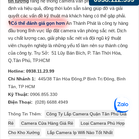
tin tưởng
rằng hệ thống camera văn phòng hoạt động ổn
định và hiệu quả, đồng thời luôn sẵn sàng giúp đỡ và giải
quyết các vấn đề kỹ thuật mà khách hàng có thể gặp phải.
🎙
Có thể đánh giá gọn hơn
An Thành Phát là công ty hàng
đầu trong lĩnh vực lắp đặt camera văn phòng sắc nét. Dịch
vụ chất lượng cao, giải pháp sắc nét và đội ngũ kỹ thuật
viên chuyên nghiệp là những yếu tố làm nên sự thành công
của công ty.
Trụ Sở:
51 Lũy Bán Bích, P. Tân Thới Hòa,
Q.Tân Phú, TP.HCM
Hotline: 0938.11.23.99
Chi Nhánh 1:
445/38 Tân Hòa Đông,P Bình Trị Đông, Bình
Tân, TP HCM
Kỹ Thuật:
0906.855.330
Điện Thoại:
(028) 6688.4949
Thông Tin Thêm:
Công Ty Lắp Camera Quận Tân Phú Giá
Rẻ
Camera Cửa Hàng Giá Rẻ
Loại Camera Phù Hợp
Cho Kho Xưởng
Lắp Camera Ip Wifi Nào Tốt Nhất