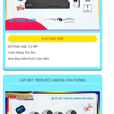
6,827,600 VNĐ
Độ Phân Giải: 2.0 MP
Chức Năng:Thu Âm
Xem Ban Đêm:Full Color 40m
LẮP ĐẶT TRỌN BỘ CAMERA VĂN PHÒNG