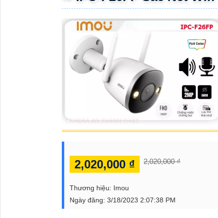
ĐẶT
PHỤ
KIỆN
CAMERA
TƯ
VẤN
DỊCH
VỤ
2,020,000 ₫
2,020,000 ₫
Thương hiệu:
Imou
Ngày đăng:
3/18/2023 2:07:38 PM