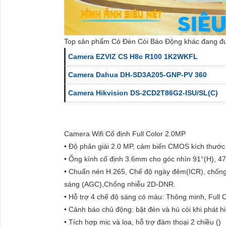
Top sản phẩm Có Đèn Còi Báo Động khác đang đ
Camera EZVIZ CS H8c R100 1K2WKFL
Camera Dahua DH-SD3A205-GNP-PV 360
Camera Hikvision DS-2CD2T86G2-ISU/SL(C)
Camera Wifi Cố định Full Color 2.0MP
• Độ phân giải 2.0 MP, cảm biến CMOS kích thướ
• Ống kính cố định 3.6mm cho góc nhìn 91°(H), 47
• Chuẩn nén H.265, Chế độ ngày đêm(ICR), chốn
sáng (AGC),Chống nhiễu 2D-DNR.
• Hỗ trợ 4 chế độ sáng có màu: Thông minh, Full C
• Cảnh báo chủ động: bật đèn và hú còi khi phát h
• Tích hợp mic và loa, hỗ trợ đàm thoại 2 chiều ()