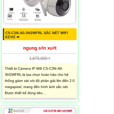
CS-C3N-A0-3H2WFRL SẮC NÉT WIFI
EZVIZ ➠
ngung s₫n xu₫t
1,675,000 ₫
Thiết bị Camera IP Wifi CS-C3N-A0-
3H2WFRL là lựa chọn hoàn hảo cho hệ
thống giám sát với độ phân giải lên đến 2.0
megapixel, mang đến hình ảnh sắc nét.
Được thiết kế đúng tiêu...