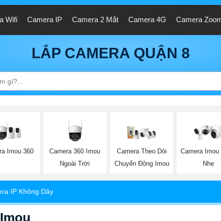
 Wifi
Camera IP
Camera 2 Mắt
Camera 4G
Camera Zoo
LẮP CAMERA QUẬN 8
a Imou 360
Camera 360 Imou
Camera Theo Dỏi
Camera Imou
Ngoài Trời
Chuyển Động Imou
Nhẹ
ra IP Không Dây
 Imou