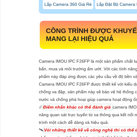
Lắp Camera 360 Giá Rẻ
Lắp Đặt Bộ Camera I
CÔNG TRÌNH ĐƯỢC KHUYẾN
MANG LẠI HIỆU QUẢ
Camera IMOU IPC F26FP là một sản phẩm chất lượn
bẩn, mưa và môi trường ẩm ướt. Với các tính năng
phẩm này đáp ứng được các yêu cầu về độ bền và 
Camera IMOU IPC F26FP được thiết kế với kiểu dán
chống va đập, sản phẩm này sẽ bảo vệ hệ thống 
nước và chống phá hoại giúp camera hoạt động ổn
☄️
Điểm nhấn khác có thể đánh giá
camera IMOU
năng quan sát trực tuyến từ xa thông qua kết nối 
trình một cách dễ dàng và hiệu quả.
🛰
Vói những thiết kế về công nghệ thì có thể