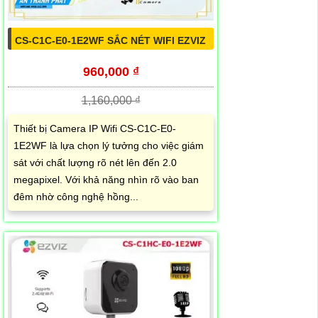
CS-C1C-E0-1E2WF SẮC NÉT WIFI EZVIZ
960,000 ₫
1,160,000 ₫
Thiết bị Camera IP Wifi CS-C1C-E0-
1E2WF là lựa chọn lý tưởng cho việc giám
sát với chất lượng rõ nét lên đến 2.0
megapixel. Với khả năng nhìn rõ vào ban
đêm nhờ công nghệ hồng...