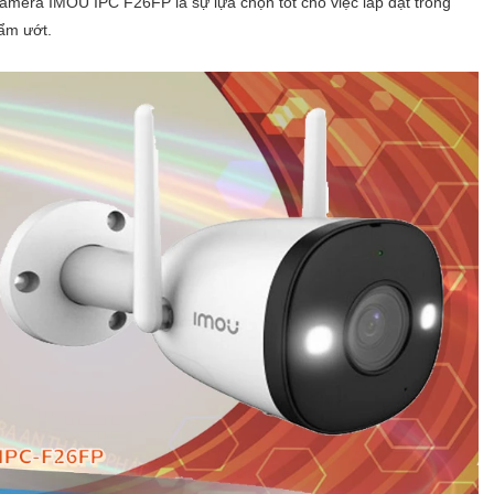
camera IMOU IPC F26FP là sự lựa chọn tốt cho việc lắp đặt trong
 ẩm ướt.