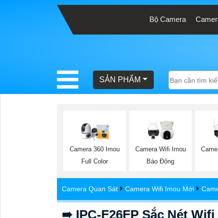
Bộ Camera
Camera
BÁO
GIÁ
TRỌN
SẢN PHẨM
GÓI
SẢN
PHẨM
Camer
Camera 360 Imou
Camera Wifi Imou
Full Color
Báo Động
TƯ
Camera Quan Sát
Camera Wifi Imou Mới
Came
VẤN
LẮP
➠ IPC-F26FP Sắc Nét Wifi