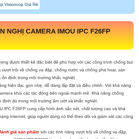
p Visioncop Giá Rẻ
 NGHỊ CAMERA IMOU IPC F26FP
g được thiết kế đặc biệt để phù hợp với các công trình chống bụi
 vượt trội về chống va đập, chống nước và chống phá hoại, sản
ổn định trong môi trường khắc nghiệt.
g hiện đại, gọn nhẹ, dễ dàng lắp đặt và điều chỉnh. Với khả năng
camera khỏi các tác động bên ngoài mạnh mẽ. Khả năng chống
 định dù trong môi trường ẩm ướt và khắc nghiệt.
 IPC F26FP cung cấp hình ảnh sắc nét, chất lượng cao và khả
mạng Internet, giúp người dùng có thể theo dõi và giám sát các công
 đánh giá sản phẩm
với các tính năng vượt trội về chống va đập,