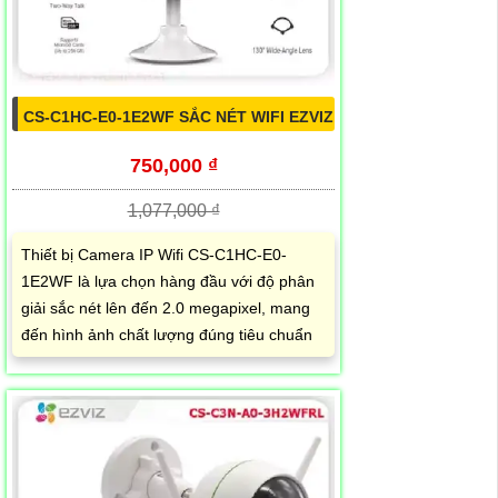
CS-C1HC-E0-1E2WF SẮC NÉT WIFI EZVIZ
750,000 ₫
1,077,000 ₫
Thiết bị Camera IP Wifi CS-C1HC-E0-
1E2WF là lựa chọn hàng đầu với độ phân
giải sắc nét lên đến 2.0 megapixel, mang
đến hình ảnh chất lượng đúng tiêu chuẩn