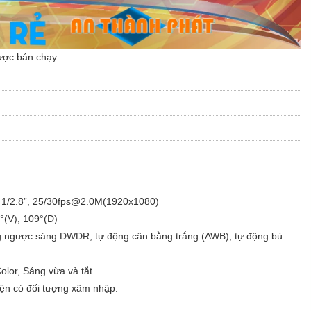
ược bán chạy:
c 1/2.8”, 25/30fps@2.0M(1920x1080)
°(V), 109°(D)
g ngược sáng DWDR, tự động cân bằng trắng (AWB), tự động bù
olor, Sáng vừa và tắt
iện có đối tượng xâm nhập.