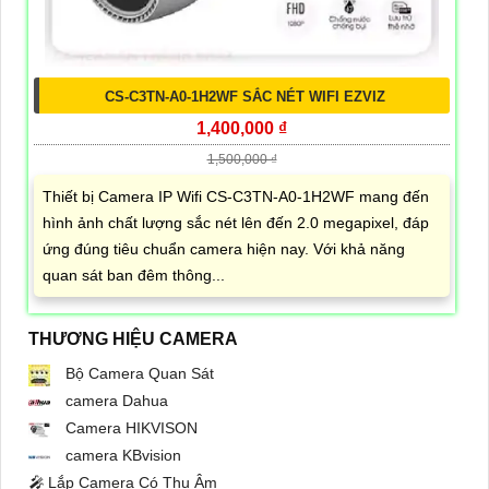
CS-C3TN-A0-1H2WF SẮC NÉT WIFI EZVIZ
1,400,000 ₫
1,500,000 ₫
Thiết bị Camera IP Wifi CS-C3TN-A0-1H2WF mang đến
hình ảnh chất lượng sắc nét lên đến 2.0 megapixel, đáp
ứng đúng tiêu chuẩn camera hiện nay. Với khả năng
quan sát ban đêm thông...
THƯƠNG HIỆU CAMERA
Bộ Camera Quan Sát
camera Dahua
Camera HIKVISON
camera KBvision
️🎤️
Lắp Camera Có Thu Âm