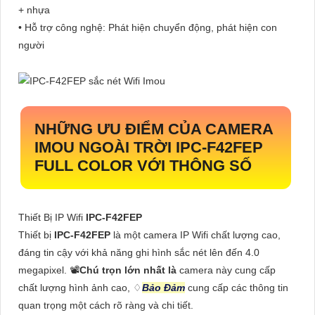
+ nhựa
• Hỗ trợ công nghệ: Phát hiện chuyển động, phát hiện con
người
NHỮNG ƯU ĐIỂM CỦA CAMERA
IMOU NGOÀI TRỜI
IPC-F42FEP
FULL COLOR VỚI THÔNG SỐ
Thiết Bị IP Wifi
IPC-F42FEP
Thiết bị
IPC-F42FEP
là một camera IP Wifi chất lượng cao,
đáng tin cậy với khả năng ghi hình sắc nét lên đến 4.0
megapixel. 📽
Chú trọn lớn nhất là
camera này cung cấp
chất lượng hình ảnh cao, ♢
Bảo Đảm
cung cấp các thông tin
quan trọng một cách rõ ràng và chi tiết.