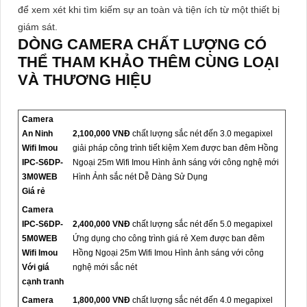
để xem xét khi tìm kiếm sự an toàn và tiện ích từ một thiết bị
giám sát.
DÒNG CAMERA CHẤT LƯỢNG CÓ
THỂ THAM KHẢO THÊM CÙNG LOẠI
VÀ THƯƠNG HIỆU
Camera
An Ninh
2,100,000 VNĐ
chất lượng sắc nét đến 3.0 megapixel
Wifi Imou
giải pháp công trình tiết kiệm Xem được ban đêm Hồng
IPC-S6DP-
Ngoại 25m Wifi Imou Hình ảnh sáng với công nghệ mới
3M0WEB
Hình Ảnh sắc nét Dễ Dàng Sử Dụng
Giá rẻ
Camera
IPC-S6DP-
2,400,000 VNĐ
chất lượng sắc nét đến 5.0 megapixel
5M0WEB
Ứng dụng cho công trình giá rẻ Xem được ban đêm
Wifi Imou
Hồng Ngoại 25m Wifi Imou Hình ảnh sáng với công
Với giá
nghệ mới sắc nét
cạnh tranh
Camera
1,800,000 VNĐ
chất lượng sắc nét đến 4.0 megapixel