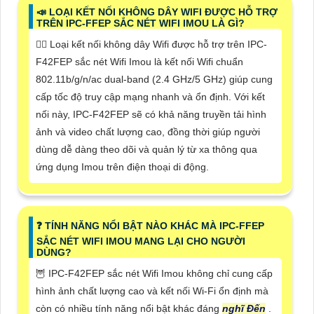
📣 LOẠI KẾT NỐI KHÔNG DÂY WIFI ĐƯỢC HỖ TRỢ
TRÊN IPC-FFEP SẮC NÉT WIFI IMOU LÀ GÌ?
🙆‍♀️ Loại kết nối không dây Wifi được hỗ trợ trên IPC-
F42FEP sắc nét Wifi Imou là kết nối Wifi chuẩn
802.11b/g/n/ac dual-band (2.4 GHz/5 GHz) giúp cung
cấp tốc độ truy cập mạng nhanh và ổn định. Với kết
nối này, IPC-F42FEP sẽ có khả năng truyền tải hình
ảnh và video chất lượng cao, đồng thời giúp người
dùng dễ dàng theo dõi và quản lý từ xa thông qua
ứng dụng Imou trên điện thoại di động.
❓ TÍNH NĂNG NỔI BẬT NÀO KHÁC MÀ IPC-FFEP
SẮC NÉT WIFI IMOU MANG LẠI CHO NGƯỜI
DÙNG?
🦉 IPC-F42FEP sắc nét Wifi Imou không chỉ cung cấp
hình ảnh chất lượng cao và kết nối Wi-Fi ổn định mà
còn có nhiều tính năng nổi bật khác đáng
nghĩ Đến
.