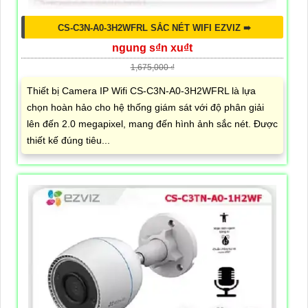
CS-C3N-A0-3H2WFRL SẮC NÉT WIFI EZVIZ ➠
ngung s₫n xu₫t
1,675,000 ₫
Thiết bị Camera IP Wifi CS-C3N-A0-3H2WFRL là lựa
chọn hoàn hảo cho hệ thống giám sát với độ phân giải
lên đến 2.0 megapixel, mang đến hình ảnh sắc nét. Được
thiết kế đúng tiêu...