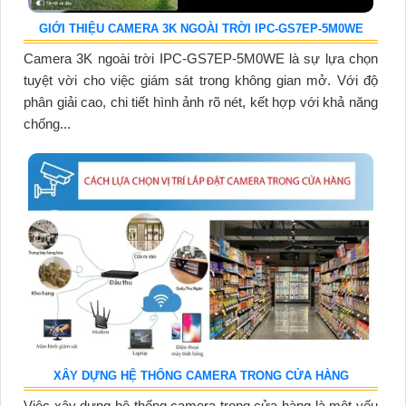
GIỚI THIỆU CAMERA 3K NGOÀI TRỜI IPC-GS7EP-5M0WE
Camera 3K ngoài trời IPC-GS7EP-5M0WE là sự lựa chọn
tuyệt vời cho việc giám sát trong không gian mở. Với độ
phân giải cao, chi tiết hình ảnh rõ nét, kết hợp với khả năng
chống...
XÂY DỰNG HỆ THỐNG CAMERA TRONG CỬA HÀNG
Việc xây dựng hệ thống camera trong cửa hàng là một yếu