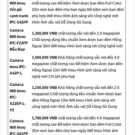
Wifi Imou
chất lượng cao tiết kiệm Xem được ban đêm Full Color
Với giá
20m xem ban đêm như ban ngày tiết kiệm xem ban đêm
cạnh tranh
phù hợp Wifi Imou Hình ảnh sáng với công nghệ mới
IPC-S42FP
Hình Ảnh sắc nét Dễ Dàng Sử Dụng
Camera
1,300,000 VNĐ
chất lượng sắc nét đến 2.0 megapixel
Wifi Imou
Chất lượng đúng tiêu chuẩn Xem được ban đêm Hồng
IPC-F22FP
Ngoại 30m Wifi Imou Hình ảnh sáng với công nghệ mới
Mẫu Đẹp
1,500,000 VNĐ
Khả Năng chất lượng sắc nét đến 4.0
Camera
megapixel chất lượng cao tiết kiệm Xem được ban đêm
Imou IPC-
Hồng Ngoại 10m Wifi Imou Hình ảnh sáng với công
A42P-L
nghệ mới Chi phí phù hợp
Camera
1,100,000 VNĐ
Khả Năng chất lượng sắc nét đến 2.0
Wifi Imou
megapixel Chất lượng đúng tiêu chuẩn Xem được ban
IPC-
đêm Hồng Ngoại 10m Wifi Imou Hình ảnh sáng với
A22EP-L-
công nghệ mới Hình Ảnh sắc nét Dễ Dàng Sử Dụng
V2
1,780,000 VNĐ
chất lượng sắc nét đến 4.0 megapixel
Camera
chất lượng cao tiết kiệm Xem được ban đêm Full Color
Wifi Imou
30m xem ban đêm như ban ngày Wifi Imou Hình ảnh
IPC-S41FP