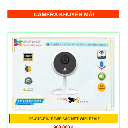
CAMERA KHUYẾN MÃI
CS-C1C-E0-1E2WF SẮC NÉT WIFI EZVIZ
960,000 ₫