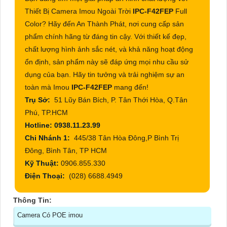
Thiết Bị Camera Imou Ngoài Trời
IPC-F42FEP
Full
Color? Hãy đến An Thành Phát, nơi cung cấp sản
phẩm chính hãng từ đáng tin cậy. Với thiết kế đẹp,
chất lượng hình ảnh sắc nét, và khả năng hoạt động
ổn định, sản phẩm này sẽ đáp ứng mọi nhu cầu sử
dụng của bạn. Hãy tin tưởng và trải nghiệm sự an
toàn mà Imou
IPC-F42FEP
mang đến!
Trụ Sở:
51 Lũy Bán Bích, P. Tân Thới Hòa, Q.Tân
Phú, TP.HCM
Hotline: 0938.11.23.99
Chi Nhánh 1:
445/38 Tân Hòa Đông,P Bình Trị
Đông, Bình Tân, TP HCM
Kỹ Thuật:
0906.855.330
Điện Thoại:
(028) 6688.4949
Thông Tin:
Camera Có POE imou