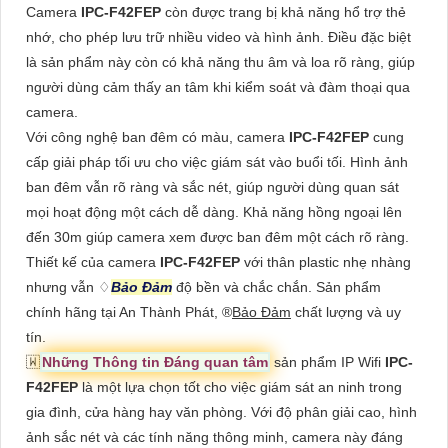
Camera
IPC-F42FEP
còn được trang bị khả năng hổ trợ thẻ
nhớ, cho phép lưu trữ nhiều video và hình ảnh. Điều đặc biệt
là sản phẩm này còn có khả năng thu âm và loa rõ ràng, giúp
người dùng cảm thấy an tâm khi kiểm soát và đàm thoại qua
camera.
Với công nghệ ban đêm có màu, camera
IPC-F42FEP
cung
cấp giải pháp tối ưu cho việc giám sát vào buổi tối. Hình ảnh
ban đêm vẫn rõ ràng và sắc nét, giúp người dùng quan sát
mọi hoạt động một cách dễ dàng. Khả năng hồng ngoại lên
đến 30m giúp camera xem được ban đêm một cách rõ ràng.
Thiết kế của camera
IPC-F42FEP
với thân plastic nhẹ nhàng
nhưng vẫn ♢
Bảo Đảm
độ bền và chắc chắn. Sản phẩm
chính hãng tại An Thành Phát, ®️
Bảo Đảm
chất lượng và uy
tín.
🇼
Những Thông tin Đáng quan tâm
sản phẩm IP Wifi
IPC-
F42FEP
là một lựa chọn tốt cho việc giám sát an ninh trong
gia đình, cửa hàng hay văn phòng. Với độ phân giải cao, hình
ảnh sắc nét và các tính năng thông minh, camera này đáng