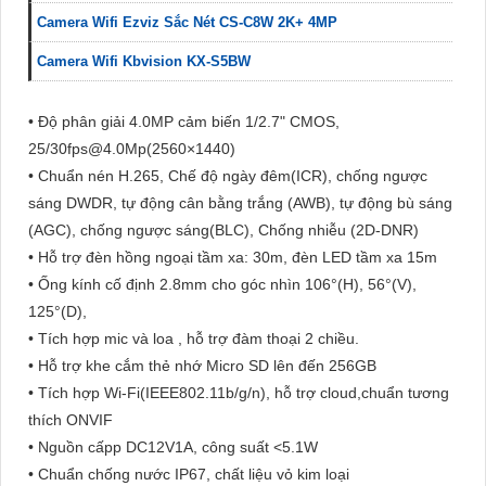
Camera Wifi Ezviz Sắc Nét CS-C8W 2K+ 4MP
Camera Wifi Kbvision KX-S5BW
• Độ phân giải 4.0MP cảm biến 1/2.7" CMOS,
25/30fps@4.0Mp(2560×1440)
• Chuẩn nén H.265, Chế độ ngày đêm(ICR), chống ngược
sáng DWDR, tự động cân bằng trắng (AWB), tự động bù sáng
(AGC), chống ngược sáng(BLC), Chống nhiễu (2D-DNR)
• Hỗ trợ đèn hồng ngoại tầm xa: 30m, đèn LED tầm xa 15m
• Ống kính cố định 2.8mm cho góc nhìn 106°(H), 56°(V),
125°(D),
• Tích hợp mic và loa , hỗ trợ đàm thoại 2 chiều.
• Hỗ trợ khe cắm thẻ nhớ Micro SD lên đến 256GB
• Tích hợp Wi-Fi(IEEE802.11b/g/n), hỗ trợ cloud,chuẩn tương
thích ONVIF
• Nguồn cấpp DC12V1A, công suất <5.1W
• Chuẩn chống nước IP67, chất liệu vỏ kim loại