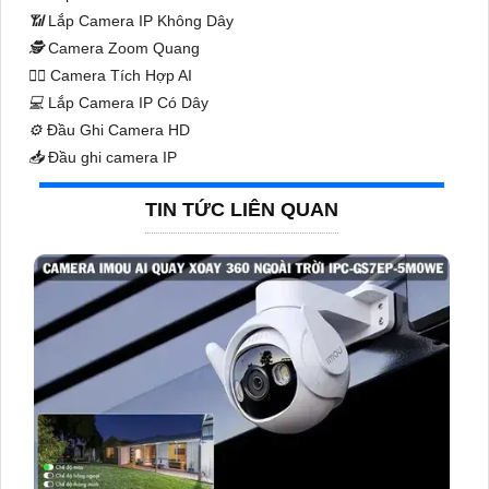
📶
Lắp Camera IP Không Dây
🕵️
Camera Zoom Quang
🧛‍♀️
Camera Tích Hợp AI
💻
Lắp Camera IP Có Dây
⚙️
Đầu Ghi Camera HD
📥
Đầu ghi camera IP
TIN TỨC LIÊN QUAN