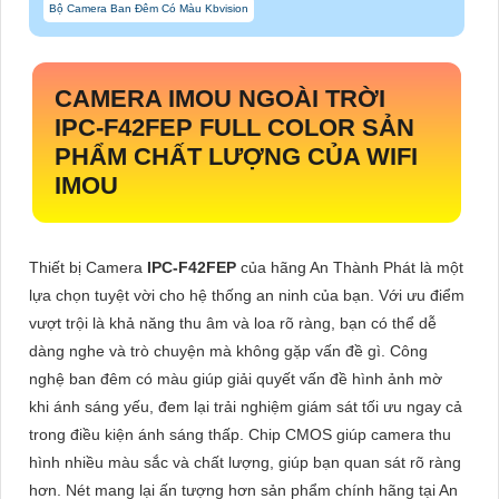
Bộ Camera Ban Đêm Có Màu Kbvision
CAMERA IMOU NGOÀI TRỜI
IPC-F42FEP
FULL COLOR SẢN
PHẨM CHẤT LƯỢNG CỦA WIFI
IMOU
Thiết bị Camera
IPC-F42FEP
của hãng An Thành Phát là một
lựa chọn tuyệt vời cho hệ thống an ninh của bạn. Với ưu điểm
vượt trội là khả năng thu âm và loa rõ ràng, bạn có thể dễ
dàng nghe và trò chuyện mà không gặp vấn đề gì. Công
nghệ ban đêm có màu giúp giải quyết vấn đề hình ảnh mờ
khi ánh sáng yếu, đem lại trải nghiệm giám sát tối ưu ngay cả
trong điều kiện ánh sáng thấp. Chip CMOS giúp camera thu
hình nhiều màu sắc và chất lượng, giúp bạn quan sát rõ ràng
hơn. Nét mang lại ấn tượng hơn sản phẩm chính hãng tại An