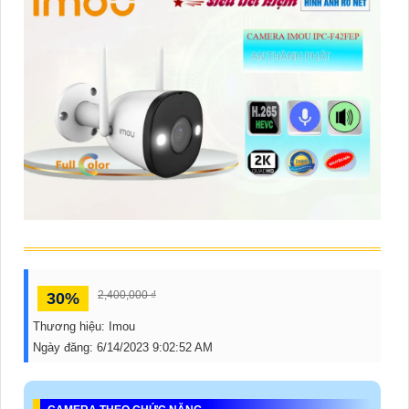
ĐẶT
PHỤ
KIỆN
CAMERA
TƯ
VẤN
DỊCH
VỤ
2,400,000 ₫
30%
Thương hiệu:
Imou
Ngày đăng:
6/14/2023 9:02:52 AM