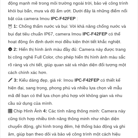
động mạnh mẽ trong môi trường ngoài trời, bảo vệ công trình
khỏi bụi bẩn, mưa và độ ẩm ướt. Dưới đây là những điểm nổi
bật của camera Imou
IPC-F42FEP
:
🦉
1:
Chống thấm nước và bụi: Với khả năng chống nước và
bụi đạt tiêu chuẩn IP67, camera Imou
IPC-F42FEP
có thể
hoạt động ổn định dưới mọi điều kiện thời tiết khắc nghiệt.
🌚
2:
Hiển thị hình ảnh màu đầy đủ: Camera này được trang
bị công nghệ Full Color, cho phép hiển thị hình ảnh màu sắc
rõ ràng và chi tiết, giúp quan sát và nhận diện đối tượng một
cách chính xác hơn.
🖍
3:
Kiểu dáng đẹp, giá rẻ: Imou
IPC-F42FEP
có thiết kế
hiện đại, sang trọng, phong phú và nhiều lựa chọn về mẫu
mã để bạn có thể lựa chọn phù hợp với không gian và nhu
cầu sử dụng của mình.
🎛 Chip Hình Ảnh
4:
Các tính năng thông minh: Camera này
cũng tích hợp nhiều tính năng thông minh như nhận diện
chuyển động, ghi hình trong đêm, hệ thống báo động và ghi
âm, giúp bạn theo dõi và bảo vệ công trình một cách hiệu