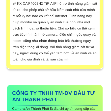
️🎉 KX-CAiF4003N2-TiF-A IP hỗ trợ tính năng giám sát
từ xa, cho phép chủ sở hữu kiểm soát nhà cửa mình
ở bất kỳ nơi nào có kết nối internet. Tính năng này
giúp monitor và quản lý an ninh của ngôi nhà một
cách linh hoạt và thuận tiện. Chủ sở hữu có thể xem
trực tiếp hình ảnh từ camera, điều chỉnh góc quay và
zoom, cũng như nhận thông báo bất thường ngay
trên điện thoại di động. Với tính năng giám sát từ xa
này, người dùng có thể yên tâm hơn về an ninh và an
toàn cho gia đình và tài sản của mình.
CÔNG TY TNHH TM-DV ĐẦU TƯ
AN THÀNH PHÁT
Camera An Thành Phát là địa chỉ uy tín cung cấp các