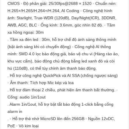
CMOS · Độ phân giải: 25/30fps@2688 × 1520 · Chuẩn nén:
H.265+/H.265/H.264+/H.264, AI Coding · Công nghệ hình
ảnh: Starlight, True-WDR (120dB), Day/Night(ICR), 3DDNR,
AWB, AGC, BLC · Ống kính: 3.6mm, góc nhìn 82 độ. · Tầm
xa hồng ngoại: 30m
. Tầm xa đèn led : 30m, hỗ trợ chế độ ánh sáng thông minh
(bật ánh sáng khi có chuyển động) · Công nghệ AI thông
minh: SMD 4.0 lọc báo động giả, bảo vệ chu vi (Hàng rào ảo,
khu vực cấm), báo động chủ động bằng led xanh đỏ và còi
hú (110dB), có thể tùy chỉnh âm thanh báo động.
. Hỗ trợ công nghệ QuickPick và AI SSA (chống ngược sáng)
· Âm thanh: Tích hợp Mic kép và loa
. Hỗ trợ đàm thoại 2 chiều, phát hiện âm thanh bất thường. ·
Cổng: audio 1in/1out
. Alarm 1in/1out, hỗ trợ bật tắt báo động 1-click bằng cổng
alarm in
. · Hỗ trợ thẻ nhớ MicroSD lên đến 256GB · Nguồn 12vDC,
PoE · Vỏ kim loại