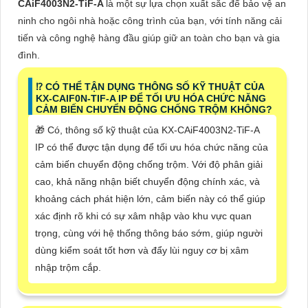
CAiF4003N2-TiF-A
là một sự lựa chọn xuất sắc để bảo vệ an
ninh cho ngôi nhà hoặc công trình của bạn, với tính năng cải
tiến và công nghệ hàng đầu giúp giữ an toàn cho bạn và gia
đình.
⁉️ CÓ THỂ TẬN DỤNG THÔNG SỐ KỸ THUẬT CỦA
KX-CAIF0N-TIF-A IP ĐỂ TỐI ƯU HÓA CHỨC NĂNG
CẢM BIẾN CHUYỂN ĐỘNG CHỐNG TRỘM KHÔNG?
🎁 Có, thông số kỹ thuật của KX-CAiF4003N2-TiF-A
IP có thể được tận dụng để tối ưu hóa chức năng của
cảm biến chuyển động chống trộm. Với độ phân giải
cao, khả năng nhận biết chuyển động chính xác, và
khoảng cách phát hiện lớn, cảm biến này có thể giúp
xác định rõ khi có sự xâm nhập vào khu vực quan
trọng, cùng với hệ thống thông báo sớm, giúp người
dùng kiểm soát tốt hơn và đẩy lùi nguy cơ bị xâm
nhập trộm cắp.