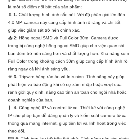
là một số điểm nổi bật của sản phẩm:
♊
1:
Chất lượng hình ảnh sắc nét: Với độ phân giải lên đến
4.0 MP, camera này cung cấp hình ảnh rõ ràng và chi tiết,
giúp việc giám sát trở nên chính xác.
📥
2:
Hồng ngoại SMD và Full Color 30m: Camera được
trang bị công nghệ hồng ngoại SMD giúp cho việc quan sát
ban đêm trở nên sáng hơn và chất lượng hơn. Khả năng xem
Full Color trong khoảng cách 30m giúp cung cấp hình ảnh rõ
ràng ngay cả khi ánh sáng yếu.
💎
3:
Tripwire hàng rào ảo và Intrusion: Tính năng này giúp
phát hiện và báo động khi có sự xâm nhập hoặc vượt qua
ranh giới quy định, nâng cao tính an toàn cho ngôi nhà hoặc
doanh nghiệp của bạn.
】
4:
Công nghệ IP và control từ xa: Thiết kế với công nghệ
IP cho phép bạn dễ dàng quản lý và kiểm soát camera từ xa
thông qua mạng internet, giúp tiện lợi và linh hoạt trong việc
theo dõi.
⌨
5:
Tích hợp lưu trữ trên thẻ nhớ: Tính năng này cho phép