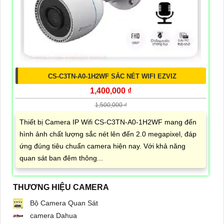
CS-C3TN-A0-1H2WF SẮC NÉT WIFI EZVIZ
1,400,000 ₫
1,500,000 ₫
Thiết bị Camera IP Wifi CS-C3TN-A0-1H2WF mang đến
hình ảnh chất lượng sắc nét lên đến 2.0 megapixel, đáp
ứng đúng tiêu chuẩn camera hiện nay. Với khả năng
quan sát ban đêm thông...
THƯƠNG HIỆU CAMERA
Bộ Camera Quan Sát
camera Dahua