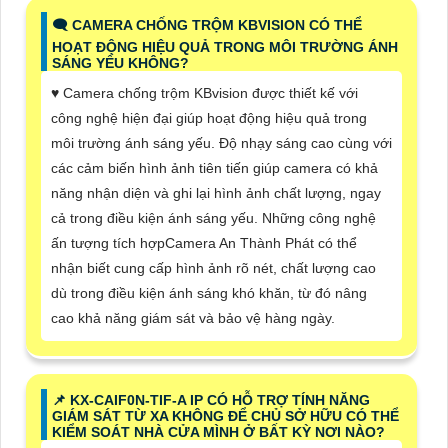
🗨️ CAMERA CHỐNG TRỘM KBVISION CÓ THỂ
HOẠT ĐỘNG HIỆU QUẢ TRONG MÔI TRƯỜNG ÁNH
SÁNG YẾU KHÔNG?
♥️ Camera chống trộm KBvision được thiết kế với
công nghệ hiện đại giúp hoạt động hiệu quả trong
môi trường ánh sáng yếu. Độ nhạy sáng cao cùng với
các cảm biến hình ảnh tiên tiến giúp camera có khả
năng nhận diện và ghi lại hình ảnh chất lượng, ngay
cả trong điều kiện ánh sáng yếu. Những công nghệ
ấn tượng tích hợpCamera An Thành Phát có thể
nhận biết cung cấp hình ảnh rõ nét, chất lượng cao
dù trong điều kiện ánh sáng khó khăn, từ đó nâng
cao khả năng giám sát và bảo vệ hàng ngày.
📌 KX-CAIF0N-TIF-A IP CÓ HỖ TRỢ TÍNH NĂNG
GIÁM SÁT TỪ XA KHÔNG ĐỂ CHỦ SỞ HỮU CÓ THỂ
KIỂM SOÁT NHÀ CỬA MÌNH Ở BẤT KỲ NƠI NÀO?