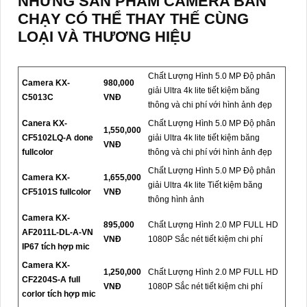
NHỮNG SẢN PHẨM CAMERA BÁN
CHẠY CÓ THỂ THAY THẾ CÙNG
LOẠI VÀ THƯƠNG HIỆU
Chất Lượng Hình 5.0 MP Độ phân
Camera KX-
980,000
giải Ultra 4k lite tiết kiệm băng
C5013C
VNĐ
thông và chi phí với hình ảnh đẹp
Canera KX-
Chất Lượng Hình 5.0 MP Độ phân
1,550,000
CF5102LQ-A done
giải Ultra 4k lite tiết kiệm băng
VNĐ
fullcolor
thông và chi phí với hình ảnh đẹp
Chất Lượng Hình 5.0 MP Độ phân
Camera KX-
1,655,000
giải Ultra 4k lite Tiết kiệm băng
CF5101S fullcolor
VNĐ
thông hình ảnh
Camera KX-
895,000
Chất Lượng Hình 2.0 MP FULL HD
AF2011L-DL-A-VN
VNĐ
1080P Sắc nét tiết kiệm chi phí
IP67 tích hợp mic
Camera KX-
1,250,000
Chất Lượng Hình 2.0 MP FULL HD
CF2204S-A full
VNĐ
1080P Sắc nét tiết kiệm chi phí
corlor tích hợp mic