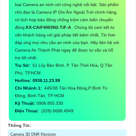
loại Camera an ninh với công nghệ nổi bật. Sản phẩm
chủ đạo là Camera IP Ghi Âm Ngoài Trời chính hãng,
có tích hợp báo động chống trộm cảm biến chuyển
động
KX-CAiF4003N2-TiF-A
. Chúng tôi cam kết tư
vấn khách hàng với giải pháp tiết kiệm nhất,
Tin hơn
đáp ứng mọi nhu cầu an ninh của bạn. Hãy liên hệ với
Camera An Thành Phát ngay để được tư vấn và hỗ
trợ tốt nhất.
Trụ Sở:
51 Lũy Bán Bích, P. Tân Thới Hòa, Q.Tân
Phú, TP.HCM
Hotline: 0938.11.23.99
Chi Nhánh 1:
445/38 Tân Hòa Đông,P Bình Trị
Đông, Bình Tân, TP HCM
Kỹ Thuật:
0906.855.330
Điện Thoại:
(028) 6688.4949
Thông Tin:
Camera 3D DNR Kbvision