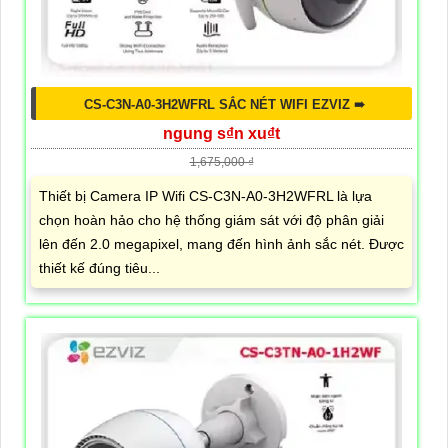
CS-C3N-A0-3H2WFRL SẮC NÉT WIFI EZVIZ ➠
ngung s₫n xu₫t
1,675,000 ₫
Thiết bị Camera IP Wifi CS-C3N-A0-3H2WFRL là lựa
chọn hoàn hảo cho hệ thống giám sát với độ phân giải
lên đến 2.0 megapixel, mang đến hình ảnh sắc nét. Được
thiết kế đúng tiêu...