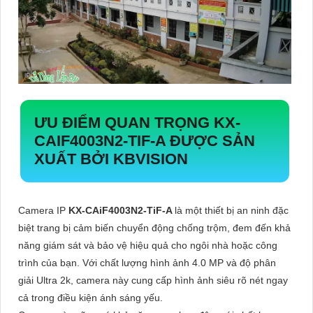
ƯU ĐIỂM QUAN TRỌNG
KX-
CAIF4003N2-TIF-A
ĐƯỢC SẢN
XUẤT BỞI KBVISION
Camera IP
KX-CAiF4003N2-TiF-A
là một thiết bị an ninh đặc
biệt trang bị cảm biến chuyển động chống trộm, đem đến khả
năng giám sát và bảo vệ hiệu quả cho ngôi nhà hoặc công
trình của bạn. Với chất lượng hình ảnh 4.0 MP và độ phân
giải Ultra 2k, camera này cung cấp hình ảnh siêu rõ nét ngay
cả trong điều kiện ánh sáng yếu.