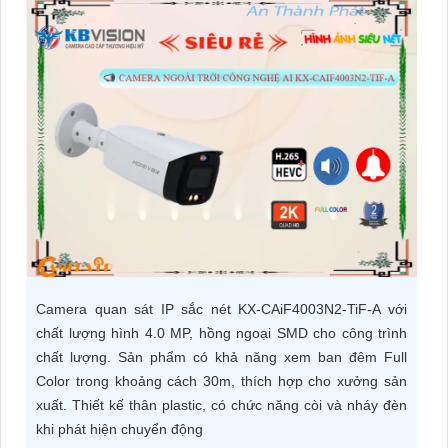
ĐẶT
PHỤ
KIỆN
CAMERA
TƯ
VẤN
DỊCH
Camera quan sát IP sắc nét KX-CAiF4003N2-TiF-A với
VỤ
chất lượng hình 4.0 MP, hồng ngoại SMD cho công trình
chất lượng. Sản phẩm có khả năng xem ban đêm Full
Color trong khoảng cách 30m, thích hợp cho xưởng sản
xuất. Thiết kế thân plastic, có chức năng còi và nháy đèn
khi phát hiện chuyển động