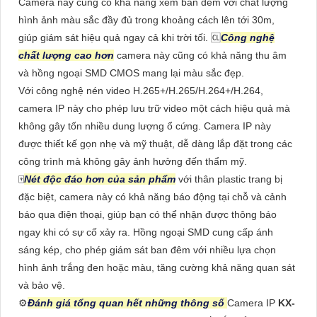
Camera này cũng có khả năng xem ban đêm với chất lượng
hình ảnh màu sắc đầy đủ trong khoảng cách lên tới 30m,
giúp giám sát hiệu quả ngay cả khi trời tối. 🆑
Công nghệ
chất lượng cao hơn
camera này cũng có khả năng thu âm
và hồng ngoại SMD CMOS mang lại màu sắc đẹp.
Với công nghệ nén video H.265+/H.265/H.264+/H.264,
camera IP này cho phép lưu trữ video một cách hiệu quả mà
không gây tốn nhiều dung lượng ổ cứng. Camera IP này
được thiết kế gọn nhẹ và mỹ thuật, dễ dàng lắp đặt trong các
công trình mà không gây ảnh hưởng đến thẩm mỹ.
🀄
Nét độc đáo hơn của sản phẩm
với thân plastic trang bị
đặc biệt, camera này có khả năng báo động tại chỗ và cảnh
báo qua điện thoại, giúp bạn có thể nhận được thông báo
ngay khi có sự cố xảy ra. Hồng ngoại SMD cung cấp ánh
sáng kép, cho phép giám sát ban đêm với nhiều lựa chọn
hình ảnh trắng đen hoặc màu, tăng cường khả năng quan sát
và bảo vệ.
⚙
Đánh giá tổng quan hết những thông số
Camera IP
KX-