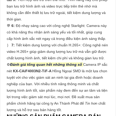
bạn lưu trữ hình ảnh và video trực tiếp trên thẻ nhớ mà
không cần đến thiết bị lưu trữ ngoài, tiết kiệm dung lượng và
thời gian.
️💬
6:
Độ nhạy sáng cao với công nghệ Starlight: Camera này
có khả năng thu nhận ánh sáng yếu và tối nhất, giúp cung
cấp hình ảnh sắc nét ngay cả trong điều kiện ánh sáng thấp.
｝
7:
Tiết kiệm dung lượng với chuẩn H.265+: Công nghệ nén
video H.265+ giúp giảm dung lượng lưu trữ mà vẫn giữ được
chất lượng hình ảnh, tiết kiệm chi phí và không gian lưu trữ.
⚙
Đánh giá tổng quan hết những thông số
Camera IP sắc
nét
KX-CAiF4003N2-TiF-A
Hồng Ngoại SMD là một lựa chọn
tuyệt vời cho việc giám sát an ninh tại gia đình hoặc doanh
nghiệp của bạn. Với nhiều tính năng thông minh và chất
lượng hình ảnh tốt, sản phẩm này đem đến sự an tâm và tiện
lợi trong việc giám sát mọi lúc, mọi nơi. Đề xuất mua sản
phẩm chính hãng tại công ty An Thành Phát để
Tin hơn
chất
lượng và hỗ trợ sau bán hàng tốt.