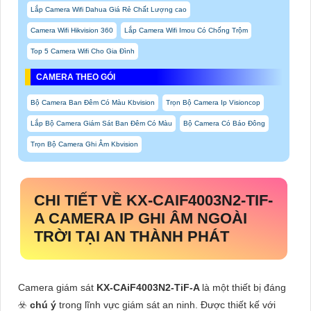
Lắp Camera Wifi Dahua Giá Rẻ Chất Lượng cao
Camera Wifi Hikvision 360
Lắp Camera Wifi Imou Có Chống Trộm
Top 5 Camera Wifi Cho Gia Đình
CAMERA THEO GÓI
Bộ Camera Ban Đêm Có Màu Kbvision
Trọn Bộ Camera Ip Visioncop
Lắp Bộ Camera Giám Sát Ban Đêm Có Màu
Bộ Camera Có Báo Đông
Trọn Bộ Camera Ghi Âm Kbvision
CHI TIẾT VỀ
KX-CAIF4003N2-TIF-
A
CAMERA IP GHI ÂM NGOÀI
TRỜI TẠI AN THÀNH PHÁT
Camera giám sát
KX-CAiF4003N2-TiF-A
là một thiết bị đáng
☣️
chú ý
trong lĩnh vực giám sát an ninh. Được thiết kế với