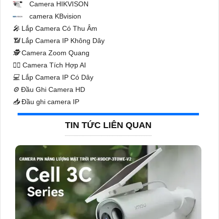
Camera HIKVISON
camera KBvision
️🎤️
Lắp Camera Có Thu Âm
📶
Lắp Camera IP Không Dây
🕵️
Camera Zoom Quang
🧛‍♀️
Camera Tích Hợp AI
💻
Lắp Camera IP Có Dây
⚙️
Đầu Ghi Camera HD
📥
Đầu ghi camera IP
TIN TỨC LIÊN QUAN