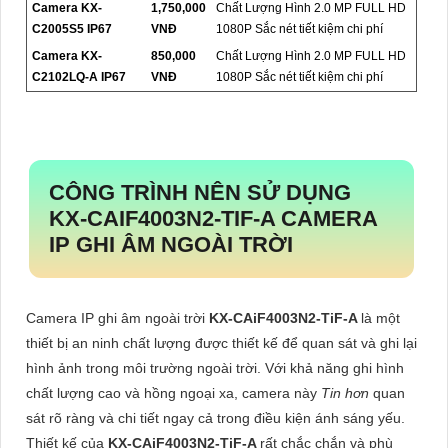
Camera KX-
1,750,000
Chất Lượng Hình 2.0 MP FULL HD
C2005S5 IP67
VNĐ
1080P Sắc nét tiết kiệm chi phí
Camera KX-
850,000
Chất Lượng Hình 2.0 MP FULL HD
C2102LQ-A IP67
VNĐ
1080P Sắc nét tiết kiệm chi phí
CÔNG TRÌNH NÊN SỬ DỤNG
KX-CAIF4003N2-TIF-A
CAMERA
IP GHI ÂM NGOÀI TRỜI
Camera IP ghi âm ngoài trời
KX-CAiF4003N2-TiF-A
là một
thiết bị an ninh chất lượng được thiết kế để quan sát và ghi lại
hình ảnh trong môi trường ngoài trời. Với khả năng ghi hình
chất lượng cao và hồng ngoại xa, camera này
Tin hơn
quan
sát rõ ràng và chi tiết ngay cả trong điều kiện ánh sáng yếu.
Thiết kế của
KX-CAiF4003N2-TiF-A
rất chắc chắn và phù