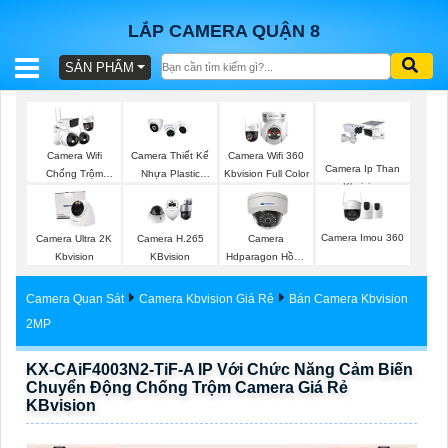
LẮP CAMERA QUẬN 8
SẢN PHẨM
BÁO
GIÁ
TRỌN
Camera Wifi
Camera Thiết Kế
Camera Wifi 360
GÓI
Camera Ip Than
Chống Trộm
Nhựa Plastic
Kbvision Full Color
Kbvision
Kbvision
Kbvision
Camera Imou 360
Camera Ultra 2K
Camera H.265
Camera
SẢN
Kbvision
KBvision
Hdparagon Hồng
Ngoại
PHẨM
Camera Quan Sát
Camera Kbvision Giá Rẻ
Bán Camera Kbvision
2MP
KX-CAiF4003N2-TiF-A IP Với Chức Năng Cảm Biến
TƯ
Chuyển Động Chống Trộm Camera Giá Rẻ
VẤN
KBvision
LẮP