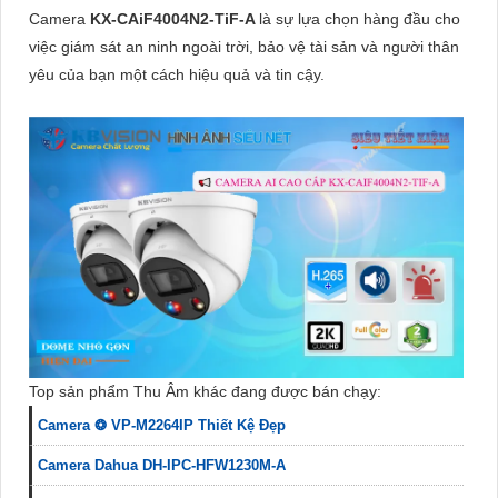
Camera
KX-CAiF4004N2-TiF-A
là sự lựa chọn hàng đầu cho
việc giám sát an ninh ngoài trời, bảo vệ tài sản và người thân
yêu của bạn một cách hiệu quả và tin cậy.
Top sản phẩm Thu Âm khác đang được bán chạy:
Camera ❂ VP-M2264IP Thiết Kệ Đẹp
Camera Dahua DH-IPC-HFW1230M-A