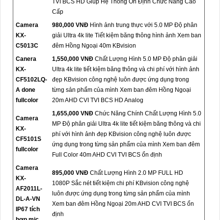
TVI BCS HD Giúp Hệ Thống Ổn Định Chức Năng Cao
Cấp
Camera
980,000 VNĐ
Hình ảnh trung thực với 5.0 MP Độ phân
KX-
giải Ultra 4k lite Tiết kiệm băng thông hình ảnh Xem ban
C5013C
đêm Hồng Ngoại 40m KBvision
Canera
1,550,000 VNĐ
Chất Lượng Hình 5.0 MP Độ phân giải
KX-
Ultra 4k lite tiết kiệm băng thông và chi phí với hình ảnh
CF5102LQ-
đẹp KBvision công nghệ luôn được ứng dụng trong
A done
từng sản phẩm của mình Xem ban đêm Hồng Ngoại
fullcolor
20m AHD CVI TVI BCS HD Analog
1,655,000 VNĐ
Chức Năng Chính Chất Lượng Hình 5.0
Camera
MP Độ phân giải Ultra 4k lite tiết kiệm băng thông và chi
KX-
phí với hình ảnh đẹp KBvision công nghệ luôn được
CF5101S
ứng dụng trong từng sản phẩm của mình Xem ban đêm
fullcolor
Full Color 40m AHD CVI TVI BCS ổn định
Camera
895,000 VNĐ
Chất Lượng Hình 2.0 MP FULL HD
KX-
1080P Sắc nét tiết kiệm chi phí KBvision công nghệ
AF2011L-
luôn được ứng dụng trong từng sản phẩm của mình
DL-A-VN
Xem ban đêm Hồng Ngoại 20m AHD CVI TVI BCS ổn
IP67 tích
định
hợp mic