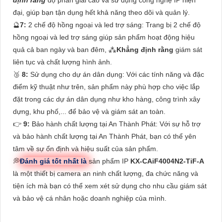
định rằng
độ phân giải cao và sử dụng công nghệ IP hiện
đại, giúp bạn tận dụng hết khả năng theo dõi và quản lý.
🔮
7:
2 chế độ hồng ngoại và led trợ sáng: Trang bị 2 chế độ
hồng ngoại và led trợ sáng giúp sản phẩm hoạt động hiệu
quả cả ban ngày và ban đêm, ⁂
Khẳng định rằng
giám sát
liên tục và chất lượng hình ảnh.
🥉
8:
Sử dụng cho dự án dân dụng: Với các tính năng và đặc
điểm kỹ thuật như trên, sản phẩm này phù hợp cho việc lắp
đặt trong các dự án dân dụng như kho hàng, công trình xây
dựng, khu phố,... để bảo vệ và giám sát an toàn.
👉
9:
Bảo hành chất lượng tại An Thành Phát: Với sự hỗ trợ
và bảo hành chất lượng tại An Thành Phát, bạn có thể yên
tâm về sự ổn định và hiệu suất của sản phẩm.
💭
Đánh giá tốt nhất là
sản phẩm IP
KX-CAiF4004N2-TiF-A
là một thiết bị camera an ninh chất lượng, đa chức năng và
tiện ích mà bạn có thể xem xét sử dụng cho nhu cầu giám sát
và bảo vệ cá nhân hoặc doanh nghiệp của mình.