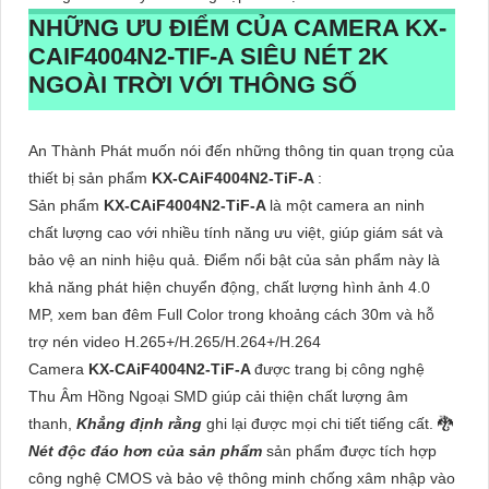
NHỮNG ƯU ĐIỂM CỦA CAMERA
KX-
CAIF4004N2-TIF-A
SIÊU NÉT 2K
NGOÀI TRỜI VỚI THÔNG SỐ
An Thành Phát muốn nói đến những thông tin quan trọng của
thiết bị sản phẩm
KX-CAiF4004N2-TiF-A
:
Sản phẩm
KX-CAiF4004N2-TiF-A
là một camera an ninh
chất lượng cao với nhiều tính năng ưu việt, giúp giám sát và
bảo vệ an ninh hiệu quả. Điểm nổi bật của sản phẩm này là
khả năng phát hiện chuyển động, chất lượng hình ảnh 4.0
MP, xem ban đêm Full Color trong khoảng cách 30m và hỗ
trợ nén video H.265+/H.265/H.264+/H.264
Camera
KX-CAiF4004N2-TiF-A
được trang bị công nghệ
Thu Âm Hồng Ngoại SMD giúp cải thiện chất lượng âm
thanh,
Khẳng định rằng
ghi lại được mọi chi tiết tiếng cất. 🐉️
Nét độc đáo hơn của sản phẩm
sản phẩm được tích hợp
công nghệ CMOS và bảo vệ thông minh chống xâm nhập vào