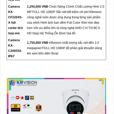
Camera
1,250,000 VNĐ
Chức Năng Chính Chất Lượng Hình 2.0
KX-
MP FULL HD 1080P Sắc nét tiết kiệm chi phí KBvision
CF2204S-
công nghệ luôn được ứng dụng trong từng sản phẩm
A full
của mình Hình ảnh ban đêm Full Color 40m mịn đẹp
corlor tích
hơn Với ưu điểm lớn là công nghệ AHD CVI TVI BCS
hợp mic
HD Giúp Hệ Thống Ổn Định Giá tốt
Camera
1,750,000 VNĐ
KBvision chất lượng sắc nét đến 2.0
KX-
megapixel FULL HD 1080P độ phân giải khuyên dùng
C2005S5
khi xem trên điện thoại
IP67