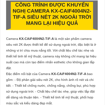
CÔNG TRÌNH ĐƯỢC KHUYẾN
NGHỊ CAMERA
KX-CAIF4004N2-
TIF-A
SIÊU NÉT 2K NGOÀI TRỜI
MANG LẠI HIỆU QUẢ
Camera
KX-CAiF4004N2-TiF-A
là một sản phẩm camera
siêu nét 2K được thiết kế để sử dụng ngoài trời, đặc biệt là ở
những vị trí chịu mưa nắng tốt. Với chất liệu chế tác nhẹ và
thiết kế tinh tế mỹ thuật, camera này không chỉ mang lại hiệu
suất cao mà còn tạo điểm nhấn esthetic cho không gian lắp
đặt.
Đặc điểm nổi bật của Camera
KX-CAiF4004N2-TiF-A
bao
gồm: - Độ phân giải siêu nét 2K, cho hình ảnh rõ nét và chi
tiết. - Thiết kế chống nước, chống nắng, chống bụi, phù hợp
sử dụng ngoài trời. - Chất liệu chế tác nhẹ, giúp việc lắp đặt
dễ dàng và thuận tiện. - Thiết kế tinh tế mỹ thuật, phối hợp
màu sắc và kiểu dáng đẹp mắt.