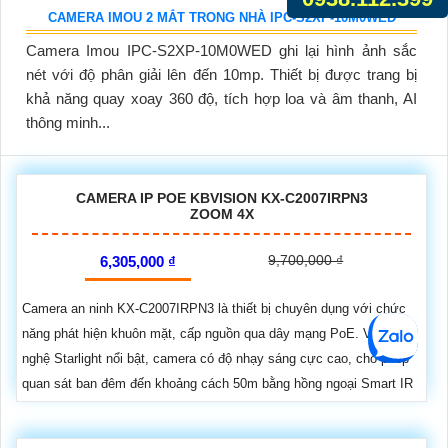
CAMERA IMOU 2 MẮT TRONG NHÀ IPC-S2XP-10M0WED
Camera Imou IPC-S2XP-10M0WED ghi lại hình ảnh sắc
nét với độ phân giải lên đến 10mp. Thiết bị được trang bị
khả năng quay xoay 360 độ, tích hợp loa và âm thanh, AI
thông minh...
CAMERA IP POE KBVISION KX-C2007IRPN3
ZOOM 4X
9,700,000 ₫
6,305,000 ₫
Camera an ninh KX-C2007IRPN3 là thiết bị chuyên dụng với chức
năng phát hiện khuôn mặt, cấp nguồn qua dây mạng PoE. Với công
nghệ Starlight nổi bật, camera có độ nhạy sáng cực cao, cho phép
quan sát ban đêm đến khoảng cách 50m bằng hồng ngoại Smart IR