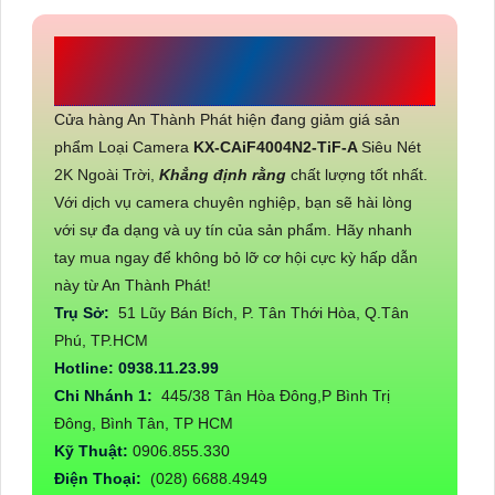
CÔNG TY TNHH TM-DV ĐẦU TƯ
AN THÀNH PHÁT
Cửa hàng An Thành Phát hiện đang giảm giá sản
phẩm Loại Camera
KX-CAiF4004N2-TiF-A
Siêu Nét
2K Ngoài Trời,
Khẳng định rằng
chất lượng tốt nhất.
Với dịch vụ camera chuyên nghiệp, bạn sẽ hài lòng
với sự đa dạng và uy tín của sản phẩm. Hãy nhanh
tay mua ngay để không bỏ lỡ cơ hội cực kỳ hấp dẫn
này từ An Thành Phát!
Trụ Sở:
51 Lũy Bán Bích, P. Tân Thới Hòa, Q.Tân
Phú, TP.HCM
Hotline: 0938.11.23.99
Chi Nhánh 1:
445/38 Tân Hòa Đông,P Bình Trị
Đông, Bình Tân, TP HCM
Kỹ Thuật:
0906.855.330
Điện Thoại:
(028) 6688.4949