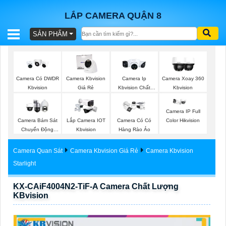
LẮP CAMERA QUẬN 8
SẢN PHẨM
BÁO
GIÁ
TRỌN
Camera Có DWDR
Camera Kbvision
Camera Ip
Camera Xoay 360
GÓI
Kbvision
Giá Rẻ
Kbvision Chất
Kbvision
Lượng
Camera IP Full
Camera Bám Sát
Lắp Camera IOT
Camera Có Có
Color Hikvision
SẢN
Chuyển Động
Kbvision
Hàng Rào Ảo
Kbvision
PHẨM
Camera Quan Sát
Camera Kbvision Giá Rẻ
Camera Kbvision
Starlight
KX-CAiF4004N2-TiF-A Camera Chất Lượng
TƯ
KBvision
VẤN
LẮP