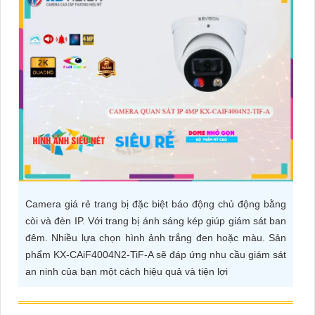
ĐẶT
PHỤ
KIỆN
CAMERA
TƯ
VẤN
DỊCH
Camera giá rẻ trang bị đặc biệt báo động chủ động bằng
còi và đèn IP. Với trang bị ánh sáng kép giúp giám sát ban
VỤ
đêm. Nhiều lựa chọn hình ảnh trắng đen hoặc màu. Sản
phẩm KX-CAiF4004N2-TiF-A sẽ đáp ứng nhu cầu giám sát
an ninh của bạn một cách hiệu quả và tiện lợi