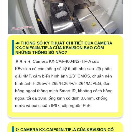
📣 THÔNG SỐ KỸ THUẬT CHI TIẾT CỦA CAMERA
KX-CAIF04N-TIF-A CỦA KBVISION BAO GỒM
NHỮNG THÔNG SỐ NÀO?
👩‍👩‍👦‍👦 Camera KX-CAiF4004N2-TiF-A của
KBvision có các thông số kỹ thuật như sau: độ phân
giải 4MP, cảm biến hình ảnh 1/3” CMOS, chuẩn nén
hình ảnh H.265+/H.265/H.264+/H.264/MJPEG, đèn
hồng ngoại thông minh Smart IR, khoảng cách hồng
ngoại tối đa 30m, ống kính cố định 3.6mm, chống
nước và bụi chuẩn IP67, cấp nguồn PoE.
☪ CAMERA KX-CAIF04N-TIF-A CỦA KBVISION CÓ