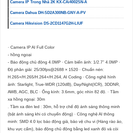
Camera IP Trong Nhà 2K KX-CAi4002SN-A
Camera Dahua DH-SD2A300NB-GNY-A-PV
Camera Hikvision DS-2CD1147G2H-LIUF
· Camera IP AI Full Color
- hồng ngoại
- Báo động chủ động 4.0MP · Cảm biến ảnh: 1/2.7” 4.0MP ·
Độ phân giải: 25/30fps@2688 × 1520 · Chuẩn nén:
H.265+/H.265/H.264+/H.264, AI Coding · Công nghệ hình
ảnh: Starlight, True-WDR (120dB), Day/Night(ICR), 3DDNR,
AWB, AGC, BLC · Ống kính: 3.6mm, góc nhìn 82 độ. · Tầm
xa hồng ngoại: 30m
. Tầm xa đèn led : 30m, hỗ trợ chế độ ánh sáng thông minh
(bật ánh sáng khi có chuyển động) · Công nghệ AI thông
minh: SMD 4.0 lọc báo động giả, bảo vệ chu vi (Hàng rào ảo,
khu vực cấm), báo động chủ động bằng led xanh đỏ và còi