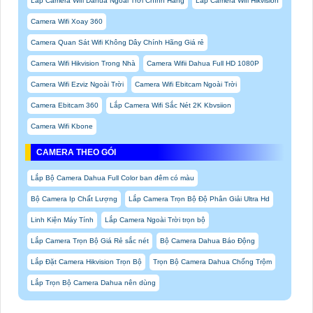
Lắp Camera Wifi Dahua Ngoài Trời Chính Hãng
Lắp Camera Wifi Hikvision
Camera Wifi Xoay 360
Camera Quan Sát Wifi Không Dây Chính Hãng Giá rẻ
Camera Wifi Hikvision Trong Nhà
Camera Wifii Dahua Full HD 1080P
Camera Wifi Ezviz Ngoài Trời
Camera Wifi Ebitcam Ngoài Trời
Camera Ebitcam 360
Lắp Camera Wifi Sắc Nét 2K Kbvsiion
Camera Wifi Kbone
CAMERA THEO GÓI
Lắp Bộ Camera Dahua Full Color ban đêm có màu
Bộ Camera Ip Chất Lượng
Lắp Camera Trọn Bộ Độ Phân Giải Ultra Hd
Linh Kiện Máy Tính
Lắp Camera Ngoài Trời trọn bộ
Lắp Camera Trọn Bộ Giá Rẻ sắc nét
Bộ Camera Dahua Báo Động
Lắp Đặt Camera Hikvision Trọn Bộ
Trọn Bộ Camera Dahua Chống Trộm
Lắp Trọn Bộ Camera Dahua nên dùng