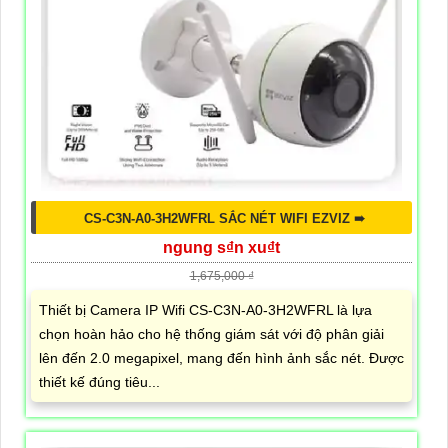
CS-C3N-A0-3H2WFRL SẮC NÉT WIFI EZVIZ ➠
ngung s₫n xu₫t
1,675,000 ₫
Thiết bị Camera IP Wifi CS-C3N-A0-3H2WFRL là lựa
chọn hoàn hảo cho hệ thống giám sát với độ phân giải
lên đến 2.0 megapixel, mang đến hình ảnh sắc nét. Được
thiết kế đúng tiêu...