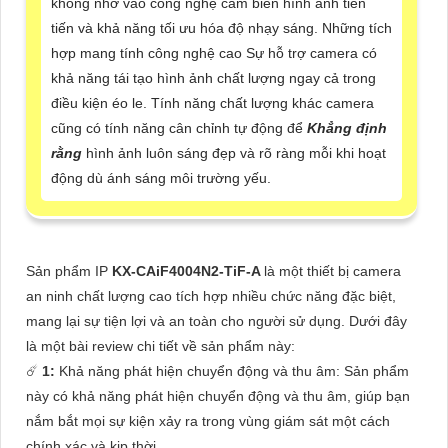
không nhờ vào công nghệ cảm biến hình ảnh tiên
tiến và khả năng tối ưu hóa độ nhạy sáng. Những tích
hợp mang tính công nghệ cao Sự hỗ trợ camera có
khả năng tái tạo hình ảnh chất lượng ngay cả trong
điều kiện éo le. Tính năng chất lượng khác camera
cũng có tính năng cân chỉnh tự động để
Khẳng định
rằng
hình ảnh luôn sáng đẹp và rõ ràng mỗi khi hoạt
động dù ánh sáng môi trường yếu.
Sản phẩm IP
KX-CAiF4004N2-TiF-A
là một thiết bị camera
an ninh chất lượng cao tích hợp nhiều chức năng đặc biệt,
mang lại sự tiện lợi và an toàn cho người sử dụng. Dưới đây
là một bài review chi tiết về sản phẩm này:
☄️
1:
Khả năng phát hiện chuyển động và thu âm: Sản phẩm
này có khả năng phát hiện chuyển động và thu âm, giúp bạn
nắm bắt mọi sự kiện xảy ra trong vùng giám sát một cách
chính xác và kịp thời.