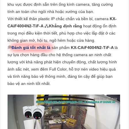
khu vực được định sẵn trên ống kính camera, tăng cường
tính an toàn cho ngôi nhà hoặc xưởng của bạn.
Với thiết kế thân plastic IP chắc chắn và bền bỉ, camera
KX-
CAiF4004N2-TiF-A
⁂
Khẳng định rằng
hoạt động ổn định
trong mọi điều kiện thời tiết, phù hợp cho việc lắp đặt ở các
không gian mở, hội tụ, ngõ hẻm hoặc cửa hàng.
💭
Đánh giá tốt nhất là
sản phẩm
KX-CAiF4004N2-TiF-A
là
sự lựa chọn hàng đầu cho hệ thống camera an ninh chất
lượng với khả năng phát hiện chuyển động, chất lượng hình
ảnh sắc nét, xem đêm Full Color, hỗ trợ nén video hiệu quả
và tính năng bảo vệ thông minh, đáng tin cậy để giúp bạn
bảo vệ an ninh tốt nhất.