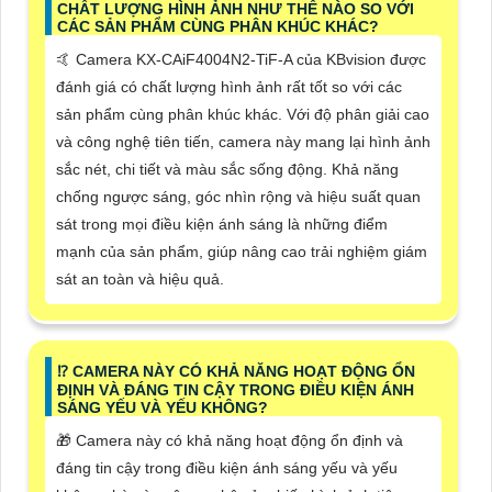
CHẤT LƯỢNG HÌNH ẢNH NHƯ THẾ NÀO SO VỚI
CÁC SẢN PHẨM CÙNG PHÂN KHÚC KHÁC?
🤙 Camera KX-CAiF4004N2-TiF-A của KBvision được
đánh giá có chất lượng hình ảnh rất tốt so với các
sản phẩm cùng phân khúc khác. Với độ phân giải cao
và công nghệ tiên tiến, camera này mang lại hình ảnh
sắc nét, chi tiết và màu sắc sống động. Khả năng
chống ngược sáng, góc nhìn rộng và hiệu suất quan
sát trong mọi điều kiện ánh sáng là những điểm
mạnh của sản phẩm, giúp nâng cao trải nghiệm giám
sát an toàn và hiệu quả.
⁉️ CAMERA NÀY CÓ KHẢ NĂNG HOẠT ĐỘNG ỔN
ĐỊNH VÀ ĐÁNG TIN CẬY TRONG ĐIỀU KIỆN ÁNH
SÁNG YẾU VÀ YẾU KHÔNG?
🎁 Camera này có khả năng hoạt động ổn định và
đáng tin cậy trong điều kiện ánh sáng yếu và yếu