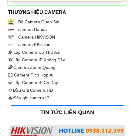
THƯƠNG HIỆU CAMERA
Bộ Camera Quan Sát
camera Dahua
Camera HIKVISON
camera KBvision
️🎤️
Lắp Camera Có Thu Âm
📶
Lắp Camera IP Không Dây
🕵️
Camera Zoom Quang
🧛‍♀️
Camera Tích Hợp AI
💻
Lắp Camera IP Có Dây
⚙️
Đầu Ghi Camera HD
📥
Đầu ghi camera IP
TIN TỨC LIÊN QUAN