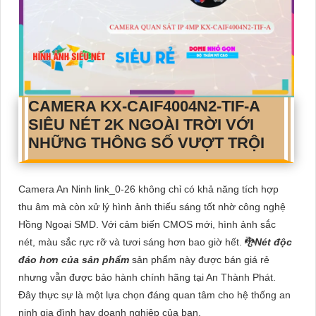
CAMERA
KX-CAIF4004N2-TIF-A
SIÊU NÉT 2K NGOÀI TRỜI VỚI
NHỮNG THÔNG SỐ VƯỢT TRỘI
Camera An Ninh link_0-26 không chỉ có khả năng tích hợp
thu âm mà còn xử lý hình ảnh thiếu sáng tốt nhờ công nghệ
Hồng Ngoại SMD. Với cảm biến CMOS mới, hình ảnh sắc
nét, màu sắc rực rỡ và tươi sáng hơn bao giờ hết. 🐉️
Nét độc
đáo hơn của sản phẩm
sản phẩm này được bán giá rẻ
nhưng vẫn được bảo hành chính hãng tại An Thành Phát.
Đây thực sự là một lựa chọn đáng quan tâm cho hệ thống an
ninh gia đình hay doanh nghiệp của bạn.