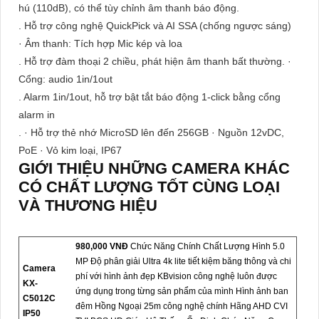
hú (110dB), có thể tùy chỉnh âm thanh báo động.
. Hỗ trợ công nghệ QuickPick và AI SSA (chống ngược sáng)
· Âm thanh: Tích hợp Mic kép và loa
. Hỗ trợ đàm thoại 2 chiều, phát hiện âm thanh bất thường. ·
Cổng: audio 1in/1out
. Alarm 1in/1out, hỗ trợ bật tắt báo động 1-click bằng cổng
alarm in
. · Hỗ trợ thẻ nhớ MicroSD lên đến 256GB · Nguồn 12vDC,
PoE · Vỏ kim loại, IP67
GIỚI THIỆU NHỮNG CAMERA KHÁC
CÓ CHẤT LƯỢNG TỐT CÙNG LOẠI
VÀ THƯƠNG HIỆU
980,000 VNĐ
Chức Năng Chính Chất Lượng Hình 5.0
MP Độ phân giải Ultra 4k lite tiết kiệm băng thông và chi
Camera
phí với hình ảnh đẹp KBvision công nghệ luôn được
KX-
ứng dụng trong từng sản phẩm của mình Hình ảnh ban
C5012C
đêm Hồng Ngoại 25m công nghệ chính Hãng AHD CVI
IP50