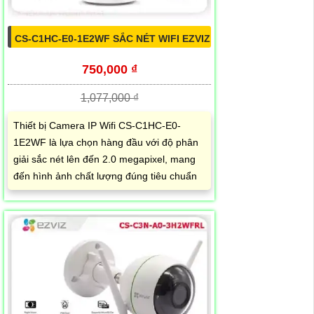
CS-C1HC-E0-1E2WF SẮC NÉT WIFI EZVIZ
750,000 ₫
1,077,000 ₫
Thiết bị Camera IP Wifi CS-C1HC-E0-
1E2WF là lựa chọn hàng đầu với độ phân
giải sắc nét lên đến 2.0 megapixel, mang
đến hình ảnh chất lượng đúng tiêu chuẩn