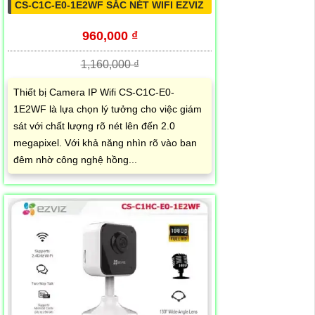
CS-C1C-E0-1E2WF SẮC NÉT WIFI EZVIZ
960,000 ₫
1,160,000 ₫
Thiết bị Camera IP Wifi CS-C1C-E0-
1E2WF là lựa chọn lý tưởng cho việc giám
sát với chất lượng rõ nét lên đến 2.0
megapixel. Với khả năng nhìn rõ vào ban
đêm nhờ công nghệ hồng...