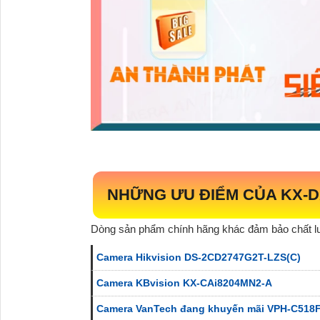
NHỮNG ƯU ĐIỂM CỦA
KX-D
Dòng sản phẩm chính hãng khác đảm bảo chất l
Camera Hikvision DS-2CD2747G2T-LZS(C)
Camera KBvision KX-CAi8204MN2-A
Camera VanTech đang khuyến mãi VPH-C518