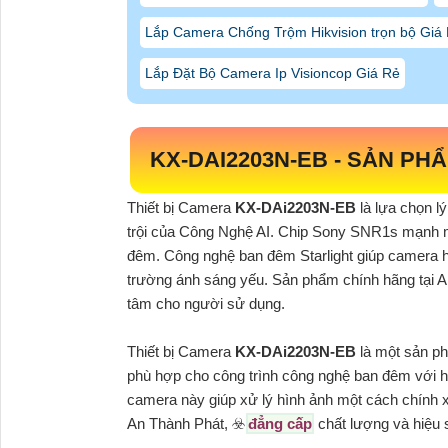
Lắp Camera Chống Trộm Hikvision trọn bộ Giá
Lắp Đặt Bộ Camera Ip Visioncop Giá Rẻ
KX-DAI2203N-EB
- SẢN PH
Thiết bị Camera
KX-DAi2203N-EB
là lựa chọn l
trội của Công Nghệ AI. Chip Sony SNR1s mạnh mẽ
đêm. Công nghệ ban đêm Starlight giúp camera ho
trường ánh sáng yếu. Sản phẩm chính hãng tại An
tâm cho người sử dụng.
Thiết bị Camera
KX-DAi2203N-EB
là một sản ph
phù hợp cho công trình công nghệ ban đêm với 
camera này giúp xử lý hình ảnh một cách chính x
An Thành Phát, ☣️
đẳng cấp
chất lượng và hiệu 