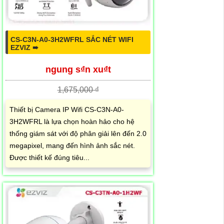
CS-C3N-A0-3H2WFRL SẮC NÉT WIFI
EZVIZ ➠
ngung s₫n xu₫t
1,675,000 ₫
Thiết bị Camera IP Wifi CS-C3N-A0-
3H2WFRL là lựa chọn hoàn hảo cho hệ
thống giám sát với độ phân giải lên đến 2.0
megapixel, mang đến hình ảnh sắc nét.
Được thiết kế đúng tiêu...