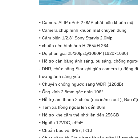
• Camera AI IP ePoE 2.0MP phát hiện khuôn mặt
• Camera chụp hình khuôn mặt chuyên dụng
• Cảm biến 1/2.8” Sony Starvis 2.0Mp
• chuẩn nén hình ảnh H.265&H.264
• Độ phân giải 25/30fps@1080P (1920×1080)
• Hỗ trợ cân bằng ánh sáng, bù sáng, chống ngượ
- DNR, chức năng Starlight giúp camera tự động đ
trường ánh sáng yếu
• Chuyên chống ngược sáng WDR (120dB)
• Ống kính 2.8mm góc nhìn 106°
• Hỗ trợ âm thanh 2 chiều (mic in/mic out ), Báo độ
• Tầm xa hồng ngoại lên đến 80m
• Hỗ trợ khe cắm thẻ nhớ lên đến 256GB
• Nguồn 12VDC, ePoE
• Chuẩn bảo vệ: IP67, IK10
• Chức năng Ai: Chụp hình khuôn mặt: Hỗ trợ chụ