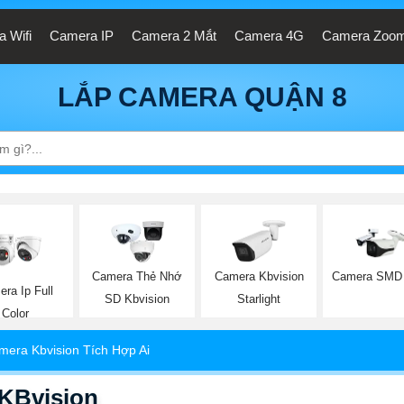
 Wifi
Camera IP
Camera 2 Mắt
Camera 4G
Camera Zoo
LẮP CAMERA QUẬN 8
Camera Thẻ Nhớ
Camera Kbvision
Camera SMD 
ra Ip Full
SD Kbvision
Starlight
Color
mera Kbvision Tích Hợp Ai
KBvision