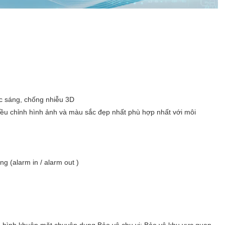
c sáng, chống nhiễu 3D
iều chỉnh hình ảnh và màu sắc đẹp nhất phù hợp nhất với môi
ng (alarm in / alarm out )
p hình khuôn mặt chuyên dụng Bảo vệ chu vi: Bảo vệ khu vực quan