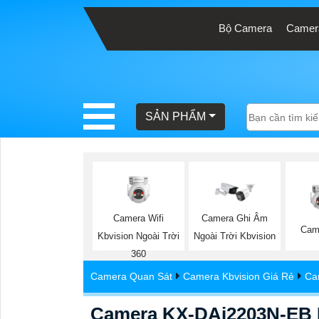
Bộ Camera
Camera
BÁO
GIÁ
TRỌN
SẢN PHẨM
GÓI
SẢN
PHẨM
Camera Wifi
Camera Ghi Âm
Came
Kbvision Ngoài Trời
Ngoài Trời Kbvision
360
TƯ
Camera Quan Sát
Camera Kbvision Giá Rẻ
Ca
VẤN
LẮP
Camera KX-DAi2203N-EB 