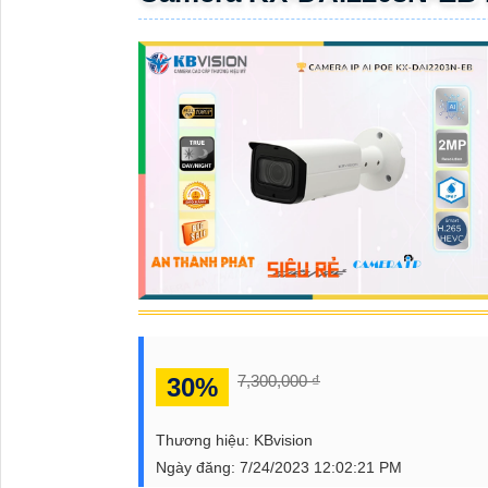
ĐẶT
PHỤ
KIỆN
CAMERA
TƯ
VẤN
DỊCH
VỤ
7,300,000 ₫
30%
Thương hiệu:
KBvision
Ngày đăng:
7/24/2023 12:02:21 PM