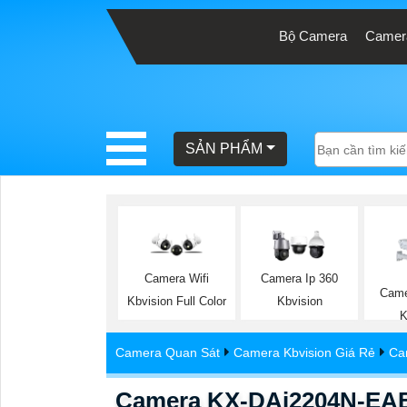
Bộ Camera
Camera
BÁO
GIÁ
TRỌN
SẢN PHẨM
GÓI
SẢN
PHẨM
Camera Wifi
Camera Ip 360
Came
Kbvision Full Color
Kbvision
K
TƯ
Camera Quan Sát
Camera Kbvision Giá Rẻ
Ca
VẤN
LẮP
Camera KX-DAi2204N-EAB