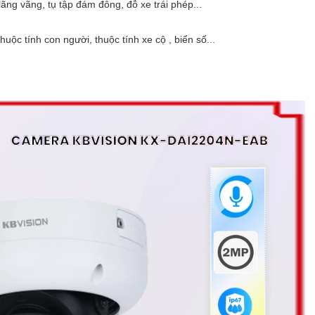
n lãng vãng, tụ tập đám đông, đỗ xe trái phép...
uộc tính con người, thuộc tính xe cộ , biển số...