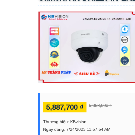
ĐẶT
PHỤ
KIỆN
CAMERA
TƯ
VẤN
DỊCH
VỤ
9,058,000 ₫
5,887,700 ₫
Thương hiệu:
KBvision
Ngày đăng:
7/24/2023 11:57:54 AM