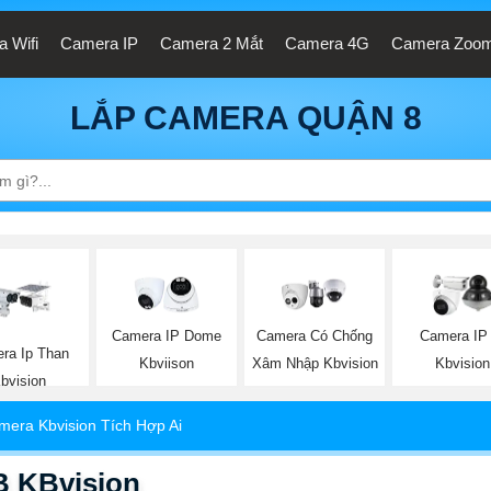
 Wifi
Camera IP
Camera 2 Mắt
Camera 4G
Camera Zoo
LẮP CAMERA QUẬN 8
Camera IP Dome
Camera Có Chống
Camera IP
ra Ip Than
Kbviison
Xâm Nhập Kbvision
Kbvision
bvision
mera Kbvision Tích Hợp Ai
 KBvision