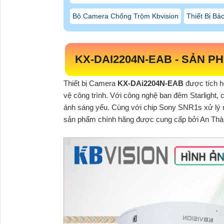
Bộ Camera Chống Trộm Kbvision
Thiết Bị Bả
KX-DAI2204N-EAB
- SẢN P
Thiết bị Camera
KX-DAi2204N-EAB
được tích h
vệ công trình. Với công nghệ ban đêm Starlight, 
ánh sáng yếu. Cùng với chip Sony SNR1s xử lý m
sản phẩm chính hãng được cung cấp bởi An Thành 