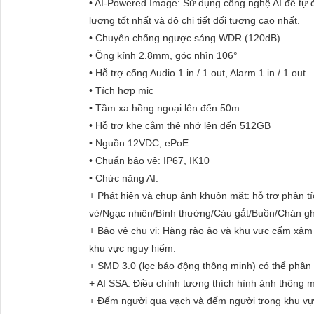
• AI-Powered Image: Sử dụng công nghệ AI để tự đ
lượng tốt nhất và độ chi tiết đối tượng cao nhất.
• Chuyên chống ngược sáng WDR (120dB)
• Ống kính 2.8mm, góc nhìn 106°
• Hỗ trợ cổng Audio 1 in / 1 out, Alarm 1 in / 1 out
• Tích hợp mic
• Tầm xa hồng ngoại lên đến 50m
• Hỗ trợ khe cắm thẻ nhớ lên đến 512GB
• Nguồn 12VDC, ePoE
• Chuẩn bảo vệ: IP67, IK10
• Chức năng AI:
+ Phát hiện và chụp ảnh khuôn mặt: hỗ trợ phân tíc
vẻ/Ngạc nhiên/Bình thường/Cáu gắt/Buồn/Chán ghé
+ Bảo vệ chu vi: Hàng rào ảo và khu vực cấm xâm 
khu vực nguy hiểm.
+ SMD 3.0 (lọc báo động thông minh) có thể phân 
+ AI SSA: Điều chỉnh tương thích hình ảnh thông 
+ Đếm người qua vạch và đếm người trong khu v