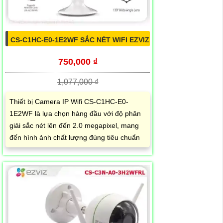
CS-C1HC-E0-1E2WF SẮC NÉT WIFI EZVIZ
750,000 ₫
1,077,000 ₫
Thiết bị Camera IP Wifi CS-C1HC-E0-
1E2WF là lựa chọn hàng đầu với độ phân
giải sắc nét lên đến 2.0 megapixel, mang
đến hình ảnh chất lượng đúng tiêu chuẩn