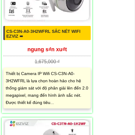
CS-C3N-A0-3H2WFRL SẮC NÉT WIFI
EZVIZ ➠
ngung s₫n xu₫t
1,675,000 ₫
Thiết bị Camera IP Wifi CS-C3N-A0-
3H2WFRL là lựa chọn hoàn hảo cho hệ
thống giám sát với độ phân giải lên đến 2.0
megapixel, mang đến hình ảnh sắc nét.
Được thiết kế đúng tiêu...