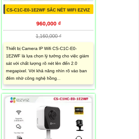
CS-C1C-E0-1E2WF SẮC NÉT WIFI EZVIZ
960,000 ₫
1,160,000 ₫
Thiết bị Camera IP Wifi CS-C1C-E0-
1E2WF là lựa chọn lý tưởng cho việc giám
sát với chất lượng rõ nét lên đến 2.0
megapixel. Với khả năng nhìn rõ vào ban
đêm nhờ công nghệ hồng...