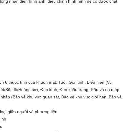
ộng nhận diện hình ảnh, điều chỉnh hình hình để có được chất
h 6 thuộc tính của khuôn mặt: Tuổi, Giới tính, Biểu hiện (Vui
t/Bối rối/Hoảng sợ), Đeo kính, Đeo khẩu trang, Râu và ria mép
nhập (Bảo vệ khu vực quan sát, Bảo vệ khu vực giới hạn, Bảo vệ
loại giữa người và phương tiện
minh
ực