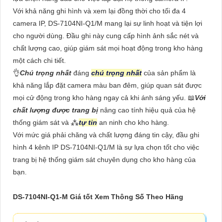
Với khả năng ghi hình và xem lại đồng thời cho tối đa 4
camera IP, DS-7104NI-Q1/M mang lại sự linh hoạt và tiện lợi
cho người dùng. Đầu ghi này cung cấp hình ảnh sắc nét và
chất lượng cao, giúp giám sát mọi hoạt động trong kho hàng
một cách chi tiết.
👌
Chú trọng nhất
đáng
chú trọng nhất
của sản phẩm là
khả năng lắp đặt camera màu ban đêm, giúp quan sát được
mọi cử động trong kho hàng ngay cả khi ánh sáng yếu. 📖
Với
chất lượng được trang bị
nâng cao tính hiệu quả của hệ
thống giám sát và ⁂
tự tin
an ninh cho kho hàng.
Với mức giá phải chăng và chất lượng đáng tin cậy, đầu ghi
hình 4 kênh IP DS-7104NI-Q1/M là sự lựa chọn tốt cho việc
trang bị hệ thống giám sát chuyên dụng cho kho hàng của
bạn.
DS-7104NI-Q1-M Giá tốt Xem Thông Số Theo Hãng