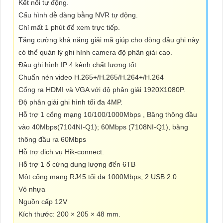
Kết nối tự động.
Cấu hình dễ dàng bằng NVR tự động.
Chỉ mất 1 phút để xem trực tiếp.
Tăng cường khả năng giải mã giúp cho dòng đầu ghi này
có thể quản lý ghi hình camera độ phân giải cao.
Đầu ghi hình IP 4 kênh chất lượng tốt
Chuẩn nén video H.265+/H.265/H.264+/H.264
Cổng ra HDMI và VGA với độ phân giải 1920X1080P.
Độ phân giải ghi hình tối đa 4MP.
Hỗ trợ 1 cổng mạng 10/100/1000Mbps , Băng thông đầu
vào 40Mbps(7104NI-Q1); 60Mbps (7108NI-Q1), băng
thông đầu ra 60Mbps
Hỗ trợ dịch vụ Hik-connect.
Hỗ trợ 1 ổ cứng dung lượng đến 6TB
Một cổng mạng RJ45 tối đa 1000Mbps, 2 USB 2.0
Vỏ nhựa
Nguồn cấp 12V
Kích thước: 200 × 205 × 48 mm.