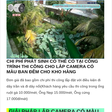
CHI PHÍ PHÁT SINH CÓ THỂ CÓ TẠI CÔNG
TRÌNH THI CÔNG CHO LẮP CAMERA CÓ
MÀU BAN ĐÊM CHO KHO HÀNG
Đơn giá đã bao gồm chi phí thi công lắp đặt với điều kiện đi
dây trần và đi dây nổi(Khách hàng yêu cầu thi công trong ống
ruột gà 10.000/mét, Ống Nẹp 15.000/mét, Ống cứng
17.000đ/mét)
GIẢI PHÁP
LẮP CAMERA CÓ MÀU