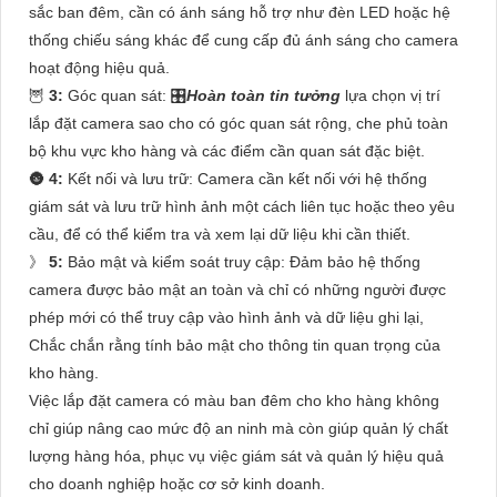
sắc ban đêm, cần có ánh sáng hỗ trợ như đèn LED hoặc hệ
thống chiếu sáng khác để cung cấp đủ ánh sáng cho camera
hoạt động hiệu quả.
🦉
3:
Góc quan sát: 🎛
Hoàn toàn tin tưởng
lựa chọn vị trí
lắp đặt camera sao cho có góc quan sát rộng, che phủ toàn
bộ khu vực kho hàng và các điểm cần quan sát đặc biệt.
🌚
4:
Kết nối và lưu trữ: Camera cần kết nối với hệ thống
giám sát và lưu trữ hình ảnh một cách liên tục hoặc theo yêu
cầu, để có thể kiểm tra và xem lại dữ liệu khi cần thiết.
》
5:
Bảo mật và kiểm soát truy cập: Đảm bảo hệ thống
camera được bảo mật an toàn và chỉ có những người được
phép mới có thể truy cập vào hình ảnh và dữ liệu ghi lại,
Chắc chắn rằng tính bảo mật cho thông tin quan trọng của
kho hàng.
Việc lắp đặt camera có màu ban đêm cho kho hàng không
chỉ giúp nâng cao mức độ an ninh mà còn giúp quản lý chất
lượng hàng hóa, phục vụ việc giám sát và quản lý hiệu quả
cho doanh nghiệp hoặc cơ sở kinh doanh.