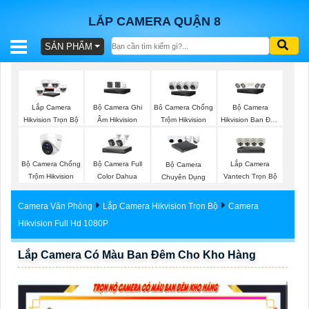
LẮP CAMERA QUẬN 8
SẢN PHẨM
BÁO
GIÁ
TRỌN
Bộ Camera Ghi
Bộ Camera
Lắp Camera
Bô Camera Chống
GÓI
Âm Hikvision
Hikvision Ban Đêm
Hikvision Trọn Bộ
Trộm Hikvision
Có Màu
Bộ Camera Chống
Bộ Camera Full
Lắp Camera
Bộ Camera
SẢN
Trộm Hikvision
Color Dahua
Vantech Trọn Bộ
Chuyên Dụng
PHẨM
Camera Văn Phòng
Lắp Camera Hikvision Trọn Bộ
Camera
Hikvision Full Hd 1080P
Lắp Camera Có Màu Ban Đêm Cho Kho Hàng
TƯ
VẤN
LẮP