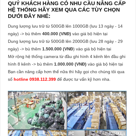
QUÝ KHÁCH HÀNG CÓ NHU CẦU NÂNG CẤP
HỆ THỐNG HÃY XEM QUA CÁC TÙY CHỌN
DƯỚI ĐÂY NHÉ:
Dung lượng lưu trữ từ 500GB lên 1000GB (lưu 13 ngày - 14
ngày) -> bù thêm
400.000 (VNĐ)
vào giá bộ hiện tại
Dung lượng lưu trữ từ 500GB lên 2000GB (lưu 28 ngày - 29
ngày) -> bù thêm
1.500.000 (VNĐ
) vào giá bộ hiện tại
Mở rộng hệ thống camera từ đầu ghi hình 4 kênh lên đầu ghi
hình 8 kênh -> bù thêm
1.000.000 (VNĐ)
vào giá bộ hiện tại
Bạn cần nâng cấp hơn thế nữa thì hãy gọi cho chúng tôi qua
số
hotline 0938.112.399
để được tư vấn kỹ hơn nha.