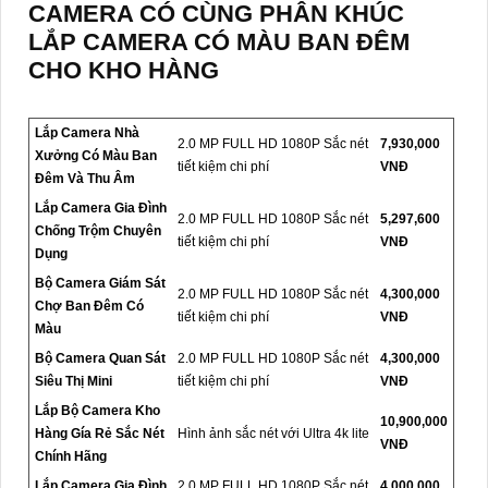
CAMERA CÓ CÙNG PHÂN KHÚC
LẮP CAMERA CÓ MÀU BAN ĐÊM
CHO KHO HÀNG
Lắp Camera Nhà
2.0 MP FULL HD 1080P Sắc nét
7,930,000
Xưởng Có Màu Ban
tiết kiệm chi phí
VNĐ
Đêm Và Thu Âm
Lắp Camera Gia Đình
2.0 MP FULL HD 1080P Sắc nét
5,297,600
Chống Trộm Chuyên
tiết kiệm chi phí
VNĐ
Dụng
Bộ Camera Giám Sát
2.0 MP FULL HD 1080P Sắc nét
4,300,000
Chợ Ban Đêm Có
tiết kiệm chi phí
VNĐ
Màu
Bộ Camera Quan Sát
2.0 MP FULL HD 1080P Sắc nét
4,300,000
Siêu Thị Mini
tiết kiệm chi phí
VNĐ
Lắp Bộ Camera Kho
10,900,000
Hàng Gía Rẻ Sắc Nét
Hình ảnh sắc nét với Ultra 4k lite
VNĐ
Chính Hãng
Lắp Camera Gia Đình
2.0 MP FULL HD 1080P Sắc nét
4,000,000