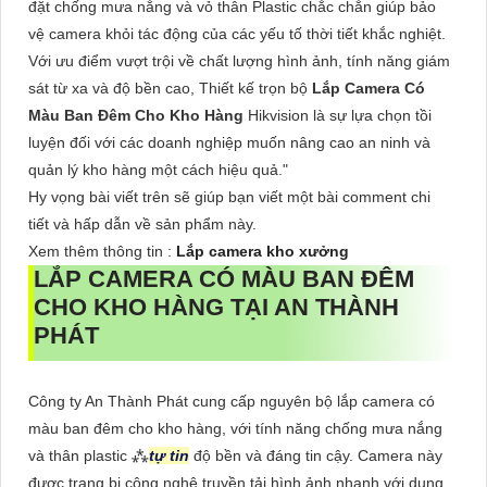
đặt chống mưa nắng và vỏ thân Plastic chắc chắn giúp bảo
vệ camera khỏi tác động của các yếu tố thời tiết khắc nghiệt.
Với ưu điểm vượt trội về chất lượng hình ảnh, tính năng giám
sát từ xa và độ bền cao, Thiết kế trọn bộ
Lắp Camera Có
Màu Ban Đêm Cho Kho Hàng
Hikvision là sự lựa chọn tồi
luyện đối với các doanh nghiệp muốn nâng cao an ninh và
quản lý kho hàng một cách hiệu quả."
Hy vọng bài viết trên sẽ giúp bạn viết một bài comment chi
tiết và hấp dẫn về sản phẩm này.
Xem thêm thông tin :
Lắp camera kho xưởng
LẮP CAMERA CÓ MÀU BAN ĐÊM
CHO KHO HÀNG
TẠI AN THÀNH
PHÁT
Công ty An Thành Phát cung cấp nguyên bộ lắp camera có
màu ban đêm cho kho hàng, với tính năng chống mưa nắng
và thân plastic ⁂
tự tin
độ bền và đáng tin cậy. Camera này
được trang bị công nghệ truyền tải hình ảnh nhanh với dung