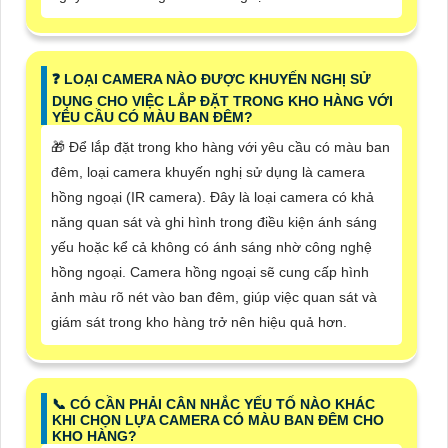
️❓ LOẠI CAMERA NÀO ĐƯỢC KHUYẾN NGHỊ SỬ
DỤNG CHO VIỆC LẮP ĐẶT TRONG KHO HÀNG VỚI
YÊU CẦU CÓ MÀU BAN ĐÊM?
🎁 Để lắp đặt trong kho hàng với yêu cầu có màu ban
đêm, loại camera khuyến nghị sử dụng là camera
hồng ngoại (IR camera). Đây là loại camera có khả
năng quan sát và ghi hình trong điều kiện ánh sáng
yếu hoặc kể cả không có ánh sáng nhờ công nghệ
hồng ngoại. Camera hồng ngoại sẽ cung cấp hình
ảnh màu rõ nét vào ban đêm, giúp việc quan sát và
giám sát trong kho hàng trở nên hiệu quả hơn.
📞 CÓ CẦN PHẢI CÂN NHẮC YẾU TỐ NÀO KHÁC
KHI CHỌN LỰA CAMERA CÓ MÀU BAN ĐÊM CHO
KHO HÀNG?