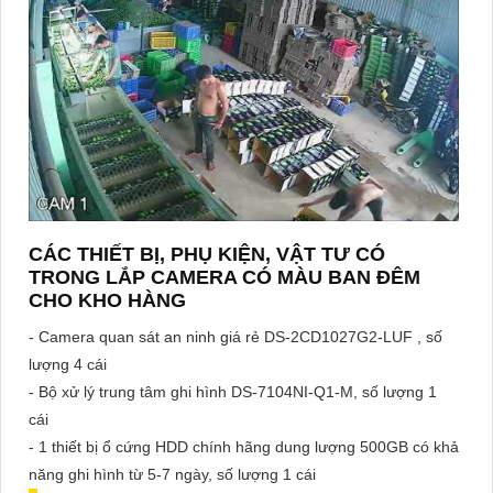
CÁC THIẾT BỊ, PHỤ KIỆN, VẬT TƯ CÓ
TRONG LẮP CAMERA CÓ MÀU BAN ĐÊM
CHO KHO HÀNG
- Camera quan sát an ninh giá rẻ DS-2CD1027G2-LUF , số
lượng 4 cái
- Bộ xử lý trung tâm ghi hình DS-7104NI-Q1-M, số lượng 1
cái
- 1 thiết bị ổ cứng HDD chính hãng dung lượng 500GB có khả
năng ghi hình từ 5-7 ngày, số lượng 1 cái