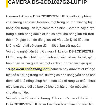
CAMERA
DS-2CD1027G2-LUF
IP
Camera Hikvision
DS-2CD1027G2-LUF
là một sản phẩm
chất lượng cao của Hikvision, một trong những thương hiệu
hàng đầu trong lĩnh vực camera an ninh. Camera này được
trang bị tính năng đặc biệt là tích hợp khả năng lưu trữ trên
thẻ nhớ, giúp bạn dễ dàng lưu trữ và quản lý dữ liệu mà
không cần phải sử dụng đến thiết bị lưu trữ ngoài.
Với công nghệ tiên tiến, Camera Hikvision
DS-2CD1027G2-
LUF
mang đến chất lượng hình ảnh sắc nét và chi tiết, giúp
bạn quan sát và giám sát một cách chính xác và hiệu quả.
⚙
Đặc điểm chất lượng hơn
camera này được thiết kế đặc
biệt để sử dụng trong môi trường có ánh sáng yếu hoặc ban
đêm, với khả năng chụp hình màu sắc rõ ràng và chân thực,
giúp bạn theo dõi và bảo vệ kho bãi hàng hóa một cách
chuyên nghiệp.
Với mức giá tốt và chất lượng đỉnh cao, Camera Hikvision
DS-2CD1027G2-LUF
là sự lựa chọn hoàn hảo cho việc lắp