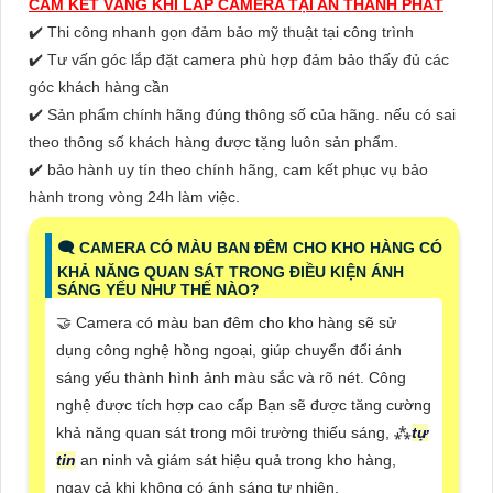
CAM KẾT VÀNG KHI LẮP CAMERA TẠI AN THÀNH PHÁT
✔️ Thi công nhanh gọn đảm bảo mỹ thuật tại công trình
✔️ Tư vấn góc lắp đặt camera phù hợp đảm bảo thấy đủ các
góc khách hàng cần
✔️ Sản phẩm chính hãng đúng thông số của hãng. nếu có sai
theo thông số khách hàng được tặng luôn sản phẩm.
✔️ bảo hành uy tín theo chính hãng, cam kết phục vụ bảo
hành trong vòng 24h làm việc.
🗨️ CAMERA CÓ MÀU BAN ĐÊM CHO KHO HÀNG CÓ
KHẢ NĂNG QUAN SÁT TRONG ĐIỀU KIỆN ÁNH
SÁNG YẾU NHƯ THẾ NÀO?
🤝 Camera có màu ban đêm cho kho hàng sẽ sử
dụng công nghệ hồng ngoại, giúp chuyển đổi ánh
sáng yếu thành hình ảnh màu sắc và rõ nét. Công
nghệ được tích hợp cao cấp Bạn sẽ được tăng cường
khả năng quan sát trong môi trường thiếu sáng, ⁂
tự
tin
an ninh và giám sát hiệu quả trong kho hàng,
ngay cả khi không có ánh sáng tự nhiên.