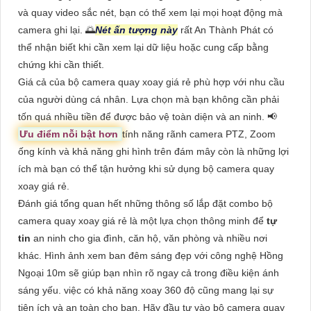
và quay video sắc nét, bạn có thể xem lại mọi hoạt động mà
camera ghi lại. 🌅
Nét ấn tượng này
rất An Thành Phát có
thể nhận biết khi cần xem lại dữ liệu hoặc cung cấp bằng
chứng khi cần thiết.
Giá cả của bộ camera quay xoay giá rẻ phù hợp với nhu cầu
của người dùng cá nhân. Lựa chọn mà bạn không cần phải
tốn quá nhiều tiền để được bảo vệ toàn diện và an ninh. 📢
Ưu điểm nỗi bật hơn
tính năng rãnh camera PTZ, Zoom
ống kính và khả năng ghi hình trên đám mây còn là những lợi
ích mà bạn có thể tận hưởng khi sử dụng bộ camera quay
xoay giá rẻ.
Đánh giá tổng quan hết những thông số lắp đặt combo bộ
camera quay xoay giá rẻ là một lựa chọn thông minh để
tự
tin
an ninh cho gia đình, căn hộ, văn phòng và nhiều nơi
khác. Hình ảnh xem ban đêm sáng đẹp với công nghệ Hồng
Ngoại 10m sẽ giúp bạn nhìn rõ ngay cả trong điều kiện ánh
sáng yếu. việc có khả năng xoay 360 độ cũng mang lại sự
tiện ích và an toàn cho bạn. Hãy đầu tư vào bộ camera quay