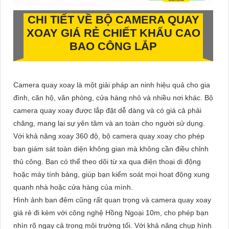
CHI TIẾT VỀ
BỘ CAMERA QUAY
XOAY GIÁ RẺ
CHIẾT KHẤU CAO
BAO CÔNG LẮP
Camera quay xoay là một giải pháp an ninh hiệu quả cho gia
đình, căn hộ, văn phòng, cửa hàng nhỏ và nhiều nơi khác. Bộ
camera quay xoay được lắp đặt dễ dàng và có giá cả phải
chăng, mang lại sự yên tâm và an toàn cho người sử dụng.
Với khả năng xoay 360 độ, bộ camera quay xoay cho phép
bạn giám sát toàn diện không gian mà không cần điều chỉnh
thủ công. Bạn có thể theo dõi từ xa qua điện thoại di động
hoặc máy tính bảng, giúp bạn kiểm soát mọi hoạt động xung
quanh nhà hoặc cửa hàng của mình.
Hình ảnh ban đêm cũng rất quan trọng và camera quay xoay
giá rẻ đi kèm với công nghệ Hồng Ngoại 10m, cho phép bạn
nhìn rõ ngay cả trong môi trường tối. Với khả năng chụp hình