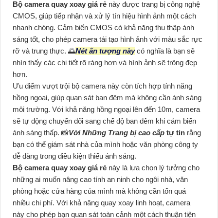
Bộ camera quay xoay giá rẻ
này được trang bị công nghệ
CMOS, giúp tiếp nhận và xử lý tín hiệu hình ảnh một cách
nhanh chóng. Cảm biến CMOS có khả năng thu thập ánh
sáng tốt, cho phép camera tái tạo hình ảnh với màu sắc rực
rỡ và trung thực. 🌅
Nét ấn tượng này
có nghĩa là bạn sẽ
nhìn thấy các chi tiết rõ ràng hơn và hình ảnh sẽ trông đẹp
hơn.
Ưu điểm vượt trội bộ camera này còn tích hợp tính năng
hồng ngoại, giúp quan sát ban đêm mà không cần ánh sáng
môi trường. Với khả năng hồng ngoại lên đến 10m, camera
sẽ tự động chuyển đổi sang chế độ ban đêm khi cảm biến
ánh sáng thấp. 📸
Với Những Trang bị cao cấp
tự tin
rằng
bạn có thể giám sát nhà của mình hoặc văn phòng công ty
dễ dàng trong điều kiện thiếu ánh sáng.
Bộ camera quay xoay giá rẻ
này là lựa chọn lý tưởng cho
những ai muốn nâng cao tính an ninh cho ngôi nhà, văn
phòng hoặc cửa hàng của mình mà không cần tốn quá
nhiều chi phí. Với khả năng quay xoay linh hoạt, camera
này cho phép bạn quan sát toàn cảnh một cách thuận tiện