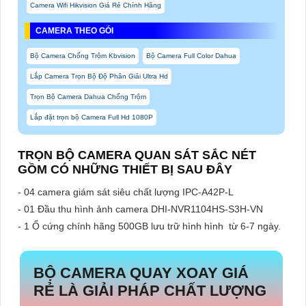
Camera Wifi Hikvision Giá Rẻ Chính Hãng
CAMERA THEO GÓI
Bộ Camera Chống Trộm Kbvision
Bộ Camera Full Color Dahua
Lắp Camera Trọn Bộ Độ Phân Giải Ultra Hd
Trọn Bộ Camera Dahua Chống Trộm
Lắp đặt trọn bộ Camera Full Hd 1080P
TRỌN BỘ CAMERA QUAN SÁT SẮC NÉT
GỒM CÓ NHỮNG THIẾT BỊ SAU ĐÂY
- 04 camera giám sát siêu chất lượng IPC-A42P-L
- 01 Đầu thu hình ảnh camera DHI-NVR1104HS-S3H-VN
- 1 Ổ cứng chính hãng 500GB lưu trữ hình hình từ 6-7 ngày.
BỘ CAMERA QUAY XOAY GIÁ
RẺ
LÀ GIẢI PHÁP CHẤT LƯỢNG