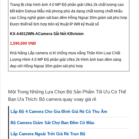
Trang Bị chip hình ảnh 4.0 MP Độ phân giải Ultra 2k chất lượng cao
tiết kiệm Dahua Mẫu mã phong phú đa dạng chất lượng chiết khấu
cao Công nghệ giám sát ban đêm Hồng Ngoại 30m giám sát phù hơp
Được thiết kế tích hợp trên kỹ thuật IP Wifi kỹ thuật số
KX-A4012WN-ACamera Sắt Nét KBvision
1,590,000 VNĐ
Khả Năng Lắp camera vị trí chống mưa nắng Thân Kim Loại Chất
Lượng Hình 4.0 MP Độ phân giải Ultra 2k Hình ảnh ban đêm sáng
đẹp với Hồng Ngoại 30m giám sát phù hơp
Một Trong Những Lựa Chọn Bộ Sản Phẩm Tối Ưu Có Thể
Bạn Ưa Thích: Bộ camera quay xoay giá rẻ
Lắp Bộ 4 Camera Cho Gia Đình Giá Rẻ Có Thu Âm
Bộ Camera Giám Sát Chợ Ban Đêm Có Màu
Lắp Camera Ngoài Trời Giá Rẻ Trọn Bộ