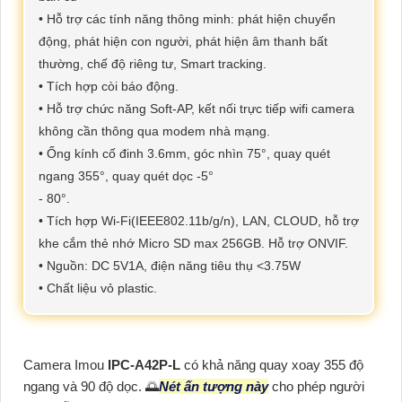
• Hỗ trợ các tính năng thông minh: phát hiện chuyển
động, phát hiện con người, phát hiện âm thanh bất
thường, chế độ riêng tư, Smart tracking.
• Tích hợp còi báo động.
• Hỗ trợ chức năng Soft-AP, kết nối trực tiếp wifi camera
không cần thông qua modem nhà mạng.
• Ống kính cố đinh 3.6mm, góc nhìn 75°, quay quét
ngang 355°, quay quét dọc -5°
- 80°.
• Tích hợp Wi-Fi(IEEE802.11b/g/n), LAN, CLOUD, hỗ trợ
khe cắm thẻ nhớ Micro SD max 256GB. Hỗ trợ ONVIF.
• Nguồn: DC 5V1A, điện năng tiêu thụ <3.75W
• Chất liệu vỏ plastic.
Camera Imou
IPC-A42P-L
có khả năng quay xoay 355 độ
ngang và 90 độ dọc. 🌅
Nét ấn tượng này
cho phép người