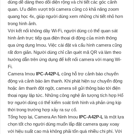
dùng dễ dàng theo dõi diện rộng và chi tiết các góc cảnh
quan. Ưu điểm vượt trội camera cũng có khả năng zoom
quang học 4x, giúp người dùng xem những chi tiết nhỏ hơn
trong hình ảnh.
Với kết nối không dây Wi-Fi, người dùng có thể quan sát
hình ảnh trực tiếp qua điện thoại di động của mình thông
qua ứng dụng Imou. Việc cài đặt và cấu hình camera cũng
rất đơn giản. Người dùng chỉ cần quét mã QR và làm theo
hướng dẫn trên ứng dụng để kết nối camera với mạng Wi-
Fi.
Camera Imou
IPC-A42P-L
cũng hỗ trợ cảnh báo chuyển
động và cảnh báo âm thanh. Khi phát hiện sự chuyển động
hoặc âm thanh đột ngột, camera sẽ gửi thông báo tới điện
thoại ngay lập tức. Những công nghệ ấn tượng tích hợp Hổ
trợ người dùng có thể kiểm soát tình hình và phản ứng kịp
thời trong trường hợp xảy ra sự cố.
Tổng hợp lại, Camera An Ninh Imou
IPC-A42P-L
là một lựa
chọn tốt cho người dùng muốn lắp đặt camera quay xoay
với hiệu suất cao mà không phải tốn quá nhiều chi phí. Với