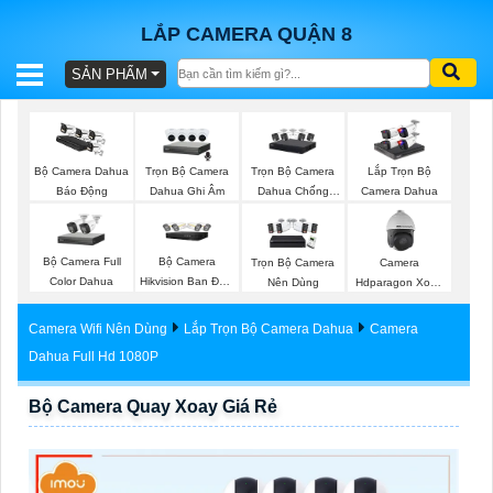
LẮP CAMERA QUẬN 8
SẢN PHẨM
BÁO
GIÁ
TRỌN
Trọn Bộ Camera
Trọn Bộ Camera
Bộ Camera Dahua
Lắp Trọn Bộ
GÓI
Dahua Ghi Âm
Dahua Chống
Báo Động
Camera Dahua
Trộm
Bộ Camera Full
Bộ Camera
Trọn Bộ Camera
Camera
SẢN
Color Dahua
Hikvision Ban Đêm
Nên Dùng
Hdparagon Xoay
Có Màu
360 Độ
PHẨM
Camera Wifi Nên Dùng
Lắp Trọn Bộ Camera Dahua
Camera
Dahua Full Hd 1080P
Bộ Camera Quay Xoay Giá Rẻ
TƯ
VẤN
LẮP