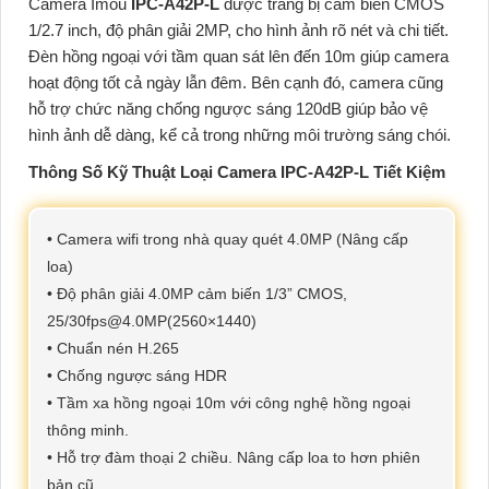
Camera Imou
IPC-A42P-L
được trang bị cảm biến CMOS
1/2.7 inch, độ phân giải 2MP, cho hình ảnh rõ nét và chi tiết.
Đèn hồng ngoại với tầm quan sát lên đến 10m giúp camera
hoạt động tốt cả ngày lẫn đêm. Bên cạnh đó, camera cũng
hỗ trợ chức năng chống ngược sáng 120dB giúp bảo vệ
hình ảnh dễ dàng, kể cả trong những môi trường sáng chói.
Thông Số Kỹ Thuật Loại Camera IPC-A42P-L Tiết Kiệm
• Camera wifi trong nhà quay quét 4.0MP (Nâng cấp
loa)
• Độ phân giải 4.0MP cảm biến 1/3” CMOS,
25/30fps@4.0MP(2560×1440)
• Chuẩn nén H.265
• Chống ngược sáng HDR
• Tầm xa hồng ngoại 10m với công nghệ hồng ngoại
thông minh.
• Hỗ trợ đàm thoại 2 chiều. Nâng cấp loa to hơn phiên
bản cũ