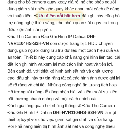
dụng cho bộ camera quay xoay giá rẻ, nó cho phép người
dùng giám sát nhiều góc quay khác nhau một cách dễ dàng
và thuận tiện. 📢
Ưu điểm nỗi bật hơn
đầu ghi này cũng hỗ
trợ công nghệ thiếu sáng, cho phép quan sát ngay cả trong
điều kiện ánh sáng yếu.
Đầu Thu Camera Đầu Ghi Hình IP Dahua
DHI-
NVR1104HS-S3H-VN
còn được trang bị 1 HDD chuyên
dụng, giúp người dùng lưu trữ dữ liệu một cách hiệu quả và
an toàn. Thiết bị này cung cấp khả năng ghi hình liên tục, cài
đặt lịch ghi hình và xem lại một cách linh hoạt và tiện lợi.
Bên cạnh đó, với thiết kế hình ảnh sắt nét và chất lượng
cao, đầu ghi này
tự tin
rằng tất cả các hình ảnh được ghi lại
sẽ rõ ràng và chi tiết. Những công nghệ ấn tượng tích hợp
Hổ trợ người dùng dễ dàng nhận biết và kiểm soát sự kiện
bất thường nhanh chóng và một cách chính xác.
Đánh giá tổng quan hết những thông số Đầu Thu Camera
Đầu Ghi Hình IP Dahua
DHI-NVR1104HS-S3H-VN
là một
thiết bị tuyệt vời cho việc giám sát gia đình và cửa hàng.
Với khả năng hiển thị hình ảnh sắt nét và công nghệ thiếu