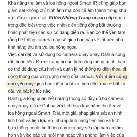
Khả năng thu âm và loa hồng ngoại Smart IR cũng giúp bạn
giám sát không chỉ hình ảnh mà còn cả âm thanh trong khu
vực được giám sát. 📸
Với Những Trang bị cao cấp
quan
trọng đặc biệt trong việc nhận diện tiếng động bất thường
hoặc phát hiện các sự cố đang diễn ra. Bạn có thể yên tâm
rằng hệ thống camera này sẽ giúp bạn bảo vệ tốt hơn nhờ
khả năng thu âm và loa hồng ngoại.
Việc cài đặt và sử dụng bộ camera quay xoay Dahua cũng
rất thuận tiện. Được trang bị các tính năng thông minh, bạn
có thể dễ dàng cấu hình và quản lý hệ thống từ điện thoại di
động thông qua ứng dụng riêng của Dahua.
Với điểm cộng
chủ yếu này
giúp bạn kiểm soát và theo dõi từ xa ở bất kỳ
đâu và bất kỳ lúc nào.
Đánh giá tổng quan hết những thông số đầy đủ bộ camera
quay xoay giá rẻ Dahua với tích hợp khả năng thu âm và
loa hồng ngoại Smart IR là một giải pháp giám sát an ninh
linh hoạt và tiện lợi. Với những tính năng tiên tiến và tích
hợp thông minh, hệ thống camera này sẽ giúp bạn an tâm
hơn về việc bảo vệ ngôi nhà hoặc văn phòng làm việc của