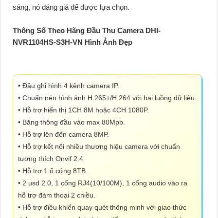
sáng, nó đáng giá để được lựa chọn.
Thông Số Theo Hãng Đầu Thu Camera DHI-
NVR1104HS-S3H-VN Hình Ảnh Đẹp
• Đầu ghi hình 4 kênh camera IP.
• Chuẩn nén hình ảnh H.265+/H.264 với hai luồng dữ liệu.
• Hỗ trợ hiển thị 1CH 8M hoặc 4CH 1080P.
• Băng thông đầu vào max 80Mpb.
• Hỗ trợ lên đến camera 8MP.
• Hỗ trợ kết nối nhiều thương hiệu camera với chuẩn
tương thích Onvif 2.4
• Hỗ trợ 1 ổ cứng 8TB.
• 2 usd 2.0, 1 cổng RJ4(10/100M), 1 cổng audio vào ra
hỗ trợ đàm thoại 2 chiều.
• Hỗ trợ điều khiển quay quét thông minh với giao thức