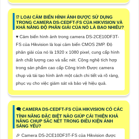
⁉️ LOẠI CẢM BIẾN HÌNH ẢNH ĐƯỢC SỬ DỤNG
TRONG CAMERA DS-CEDFT-FS CỦA HIKVISION VÀ
KHẢ NĂNG ĐỘ PHÂN GIẢI CỦA NÓ LÀ BAO NHIÊU?
♥️ Cảm biến hình ảnh trong camera DS-2CE10DF3T-
FS của Hikvision là loại cảm biến CMOS 2MP. Độ
phân giải của nó là 1920 x 1080 pixel, cung cấp hình
ảnh chất lượng cao và sắc nét. Cộng nghệ tích hợp
trong sản phẩm cao cấp Công trình Được camera
chụp và tái tạo hình ảnh một cách chi tiết và rõ ràng,
phục vụ cho việc giám sát và bảo vệ hiệu quả.
🗨️ CAMERA DS-CEDFT-FS CỦA HIKVISION CÓ CÁC
TÍNH NĂNG ĐẶC BIỆT NÀO GIÚP CẢI THIỆN KHẢ
NĂNG CHỤP SẮC NÉT TRONG ĐIỀU KIỆN ÁNH
SÁNG YẾU?
️🎉 Camera DS-2CE10DF3T-FS của Hikvision được