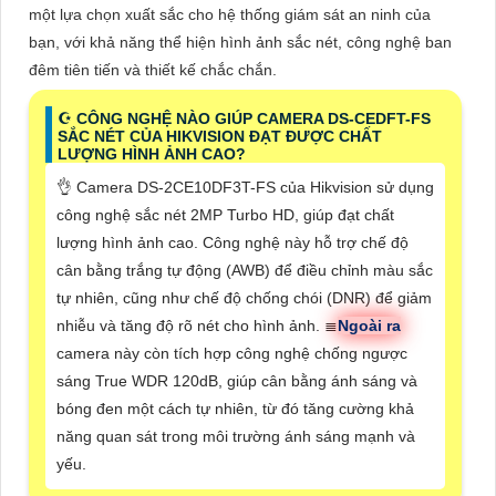
một lựa chọn xuất sắc cho hệ thống giám sát an ninh của
bạn, với khả năng thể hiện hình ảnh sắc nét, công nghệ ban
đêm tiên tiến và thiết kế chắc chắn.
☪ CÔNG NGHỆ NÀO GIÚP CAMERA DS-CEDFT-FS
SẮC NÉT CỦA HIKVISION ĐẠT ĐƯỢC CHẤT
LƯỢNG HÌNH ẢNH CAO?
👌 Camera DS-2CE10DF3T-FS của Hikvision sử dụng
công nghệ sắc nét 2MP Turbo HD, giúp đạt chất
lượng hình ảnh cao. Công nghệ này hỗ trợ chế độ
cân bằng trắng tự động (AWB) để điều chỉnh màu sắc
tự nhiên, cũng như chế độ chống chói (DNR) để giảm
nhiễu và tăng độ rõ nét cho hình ảnh. ≣
Ngoài ra
camera này còn tích hợp công nghệ chống ngược
sáng True WDR 120dB, giúp cân bằng ánh sáng và
bóng đen một cách tự nhiên, từ đó tăng cường khả
năng quan sát trong môi trường ánh sáng mạnh và
yếu.