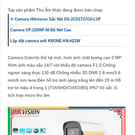
Top sản phẩm Thu Âm khác đang được bán chạy:
✨ Camera Hikvision Sắc Nét DS-2CD1T27G0-LUF
Camera VP-2200IP-M Độ Nét Cao
Lắp đặt camera wifi KBONE-KN-H21W
Camera ColorVu thế hệ mới, hình ảnh chất lượng cao 2 MP
Hình ảnh màu sắc 24/7 với khẩu độ camera F1.0 Chống
ngược sáng thực 130 dB Chống nhiễu 3D DNR 2.8 mm/3.6
mm/6 mm lens Đèn hỗ trợ ánh sáng trắng lên đến 20 m Hỗ
trợ tín hiệu 4 trong 1 (TVI/AHD/CVI/CVBS) IP67 Vỏ sắt -S:
tích hợp micro thu âm