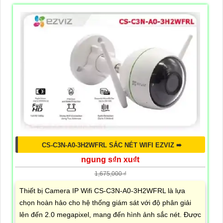
CS-C3N-A0-3H2WFRL SẮC NÉT WIFI EZVIZ ➠
ngung s₫n xu₫t
1,675,000 ₫
Thiết bị Camera IP Wifi CS-C3N-A0-3H2WFRL là lựa
chọn hoàn hảo cho hệ thống giám sát với độ phân giải
lên đến 2.0 megapixel, mang đến hình ảnh sắc nét. Được