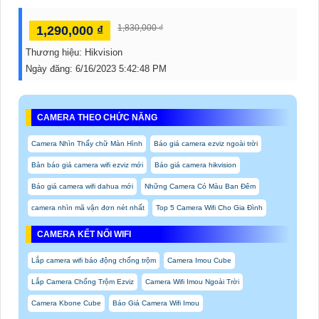
1,830,000 ₫
1,290,000 ₫
Thương hiệu:
Hikvision
Ngày đăng:
6/16/2023 5:42:48 PM
CAMERA THEO CHỨC NĂNG
Camera Nhìn Thấy chữ Màn Hình
Báo giá camera ezviz ngoài trời
Bản báo giá camera wifi ezviz mới
Báo giá camera hikvision
Báo giá camera wifi dahua mới
Những Camera Có Màu Ban Đêm
camera nhìn mã vận đơn nét nhất
Top 5 Camera Wifi Cho Gia Đình
CAMERA KẾT NỐI WIFI
Lắp camera wifi báo động chống trộm
Camera Imou Cube
Lắp Camera Chống Trộm Ezviz
Camera Wifi Imou Ngoài Trời
Camera Kbone Cube
Báo Giá Camera Wifi Imou