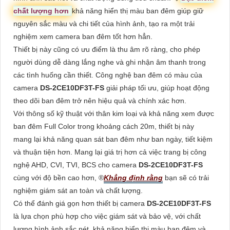
chất lượng hơn
khả năng hiển thị màu ban đêm giúp giữ
nguyên sắc màu và chi tiết của hình ảnh, tạo ra một trải
nghiệm xem camera ban đêm tốt hơn hẳn.
Thiết bị này cũng có ưu điểm là thu âm rõ ràng, cho phép
người dùng dễ dàng lắng nghe và ghi nhận âm thanh trong
các tình huống cần thiết. Công nghệ ban đêm có màu của
camera
DS-2CE10DF3T-FS
giải pháp tối ưu, giúp hoạt động
theo dõi ban đêm trở nên hiệu quả và chính xác hơn.
Với thông số kỹ thuật với thân kim loại và khả năng xem được
ban đêm Full Color trong khoảng cách 20m, thiết bị này
mang lại khả năng quan sát ban đêm như ban ngày, tiết kiệm
và thuận tiện hơn. Mang lại giá trị hơn cả việc trang bị công
nghệ AHD, CVI, TVI, BCS cho camera
DS-2CE10DF3T-FS
cùng với độ bền cao hơn, ®️
Khẳng định rằng
bạn sẽ có trải
nghiệm giám sát an toàn và chất lượng.
Có thể đánh giá gọn hơn thiết bị camera
DS-2CE10DF3T-FS
là lựa chọn phù hợp cho việc giám sát và bảo vệ, với chất
lượng hình ảnh sắc nét, khả năng hiển thị màu ban đêm và