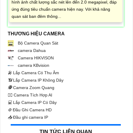
hình ảnh chất lượng sắc nét lên đến 2.0 megapixel, đáp
ứng đúng tiêu chuẩn camera hiện nay. Với khả năng
quan sát ban đêm thông...
THƯƠNG HIỆU CAMERA
Bộ Camera Quan Sát
camera Dahua
Camera HIKVISON
camera KBvision
️🎤️
Lắp Camera Có Thu Âm
📶
Lắp Camera IP Không Dây
🕵️
Camera Zoom Quang
🧛‍♀️
Camera Tích Hợp AI
💻
Lắp Camera IP Có Dây
⚙️
Đầu Ghi Camera HD
📥
Đầu ghi camera IP
TIN TỨC LIÊN QUAN