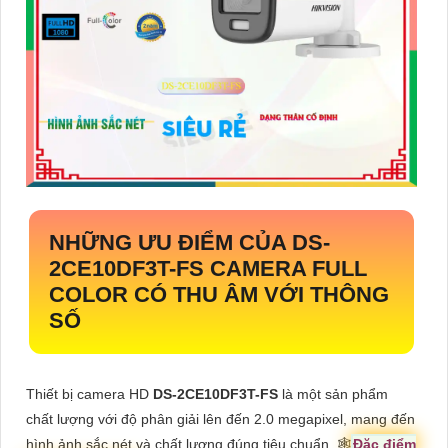
NHỮNG ƯU ĐIỂM CỦA
DS-
2CE10DF3T-FS
CAMERA FULL
COLOR CÓ THU ÂM VỚI THÔNG
SỐ
Thiết bị camera HD
DS-2CE10DF3T-FS
là một sản phẩm
chất lượng với độ phân giải lên đến 2.0 megapixel, mang đến
hình ảnh sắc nét và chất lượng đúng tiêu chuẩn. 🕸
Đặc điểm