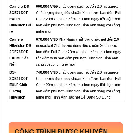
Camera DS-
600,000 VNĐ
chất lượng sắc nét đến 2.0 megapixel
2CE76D0T-
Chất lượng đúng tiêu chuẩn Xem được ban đêm Full
EXLPF
Color 20m xem ban đêm như ban ngày tiết kiệm xem
Hikvision Giá
ban đêm phù hợp Hikvision Hình ảnh sáng với công
rẻ
nghệ mới
Camera
670,000 VNĐ
Khả Năng chất lượng sắc nét đến 2.0
Hikvision DS-
megapixel Chất lượng đúng tiêu chuẩn Xem được
2CE76D0T-
ban đêm Full Color 20m xem ban đêm như ban ngày
EXLMF Sắc
tiết kiệm xem ban đêm phù hợp Hikvision Hình ảnh
Nét
sáng với công nghệ mới
DS-
740,000 VNĐ
chất lượng sắc nét đến 2.0 megapixel
2CE16D0T-
Chất lượng đúng tiêu chuẩn Xem được ban đêm Full
EXLF Chất
Color 20m xem ban đêm như ban ngày tiết kiệm xem
Lượng
ban đêm phù hợp Hikvision Hình ảnh sáng với công
Hikvision
nghệ mới Hình Ảnh sắc nét Dễ Dàng Sử Dụng
CÔNG TRÌNH ĐƯỢC KHUYẾN