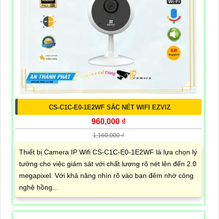
CS-C1C-E0-1E2WF SẮC NÉT WIFI EZVIZ
960,000 ₫
1,160,000 ₫
Thiết bị Camera IP Wifi CS-C1C-E0-1E2WF là lựa chọn lý
tưởng cho việc giám sát với chất lượng rõ nét lên đến 2.0
megapixel. Với khả năng nhìn rõ vào ban đêm nhờ công
nghệ hồng...