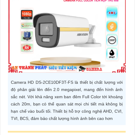
ĐẶT
PHỤ
KIỆN
CAMERA
TƯ
VẤN
Camera HD DS-2CE10DF3T-FS là thiết bị chất lượng với
DỊCH
độ phân giải lên đến 2.0 megapixel, mang đến hình ảnh
VỤ
sắc nét. Với khả năng xem ban đêm Full Color tới khoảng
cách 20m, bạn có thể quan sát mọi chi tiết mà không bị
hạn chế vào buổi tối. Thiết bị hỗ trợ công nghệ AHD, CVI,
TVI, BCS, đảm bảo chất lượng hình ảnh bên cao hơn