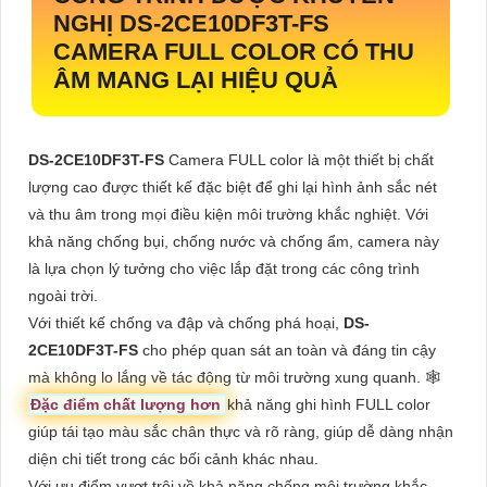
NGHỊ
DS-2CE10DF3T-FS
CAMERA FULL COLOR CÓ THU
ÂM MANG LẠI HIỆU QUẢ
DS-2CE10DF3T-FS
Camera FULL color là một thiết bị chất
lượng cao được thiết kế đặc biệt để ghi lại hình ảnh sắc nét
và thu âm trong mọi điều kiện môi trường khắc nghiệt. Với
khả năng chống bụi, chống nước và chống ẩm, camera này
là lựa chọn lý tưởng cho việc lắp đặt trong các công trình
ngoài trời.
Với thiết kế chống va đập và chống phá hoại,
DS-
2CE10DF3T-FS
cho phép quan sát an toàn và đáng tin cậy
mà không lo lắng về tác động từ môi trường xung quanh. 🕸
Đặc điểm chất lượng hơn
khả năng ghi hình FULL color
giúp tái tạo màu sắc chân thực và rõ ràng, giúp dễ dàng nhận
diện chi tiết trong các bối cảnh khác nhau.
Với ưu điểm vượt trội về khả năng chống môi trường khắc