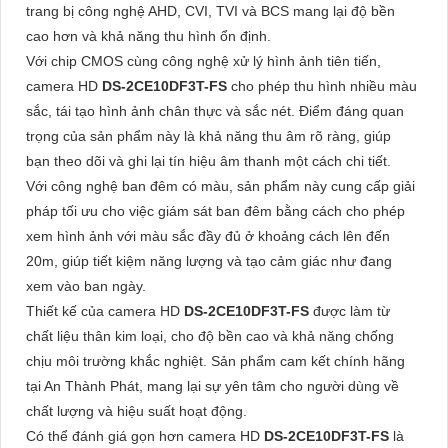
trang bị công nghệ AHD, CVI, TVI và BCS mang lại độ bền
cao hơn và khả năng thu hình ổn định.
Với chip CMOS cùng công nghệ xử lý hình ảnh tiên tiến,
camera HD
DS-2CE10DF3T-FS
cho phép thu hình nhiều màu
sắc, tái tạo hình ảnh chân thực và sắc nét. Điểm đáng quan
trọng của sản phẩm này là khả năng thu âm rõ ràng, giúp
bạn theo dõi và ghi lại tín hiệu âm thanh một cách chi tiết.
Với công nghệ ban đêm có màu, sản phẩm này cung cấp giải
pháp tối ưu cho việc giám sát ban đêm bằng cách cho phép
xem hình ảnh với màu sắc đầy đủ ở khoảng cách lên đến
20m, giúp tiết kiệm năng lượng và tạo cảm giác như đang
xem vào ban ngày.
Thiết kế của camera HD
DS-2CE10DF3T-FS
được làm từ
chất liệu thân kim loại, cho độ bền cao và khả năng chống
chịu môi trường khắc nghiệt. Sản phẩm cam kết chính hãng
tại An Thành Phát, mang lại sự yên tâm cho người dùng về
chất lượng và hiệu suất hoạt động.
Có thể đánh giá gọn hơn camera HD
DS-2CE10DF3T-FS
là