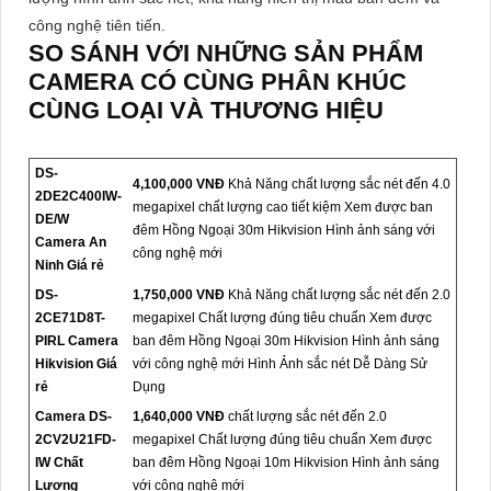
công nghệ tiên tiến.
SO SÁNH VỚI NHỮNG SẢN PHẨM
CAMERA CÓ CÙNG PHÂN KHÚC
CÙNG LOẠI VÀ THƯƠNG HIỆU
DS-
4,100,000 VNĐ
Khả Năng chất lượng sắc nét đến 4.0
2DE2C400IW-
megapixel chất lượng cao tiết kiệm Xem được ban
DE/W
đêm Hồng Ngoại 30m Hikvision Hình ảnh sáng với
Camera An
công nghệ mới
Ninh Giá rẻ
DS-
1,750,000 VNĐ
Khả Năng chất lượng sắc nét đến 2.0
2CE71D8T-
megapixel Chất lượng đúng tiêu chuẩn Xem được
PIRL Camera
ban đêm Hồng Ngoại 30m Hikvision Hình ảnh sáng
Hikvision Giá
với công nghệ mới Hình Ảnh sắc nét Dễ Dàng Sử
rẻ
Dụng
Camera DS-
1,640,000 VNĐ
chất lượng sắc nét đến 2.0
2CV2U21FD-
megapixel Chất lượng đúng tiêu chuẩn Xem được
IW Chất
ban đêm Hồng Ngoại 10m Hikvision Hình ảnh sáng
Lượng
với công nghệ mới