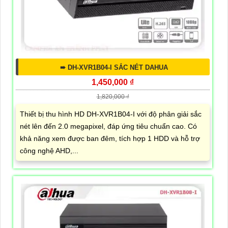
➠ DH-XVR1B04-I SẮC NÉT DAHUA
1,450,000 ₫
1,820,000 ₫
Thiết bị thu hình HD DH-XVR1B04-I với độ phân giải sắc
nét lên đến 2.0 megapixel, đáp ứng tiêu chuẩn cao. Có
khả năng xem được ban đêm, tích hợp 1 HDD và hỗ trợ
công nghệ AHD,...