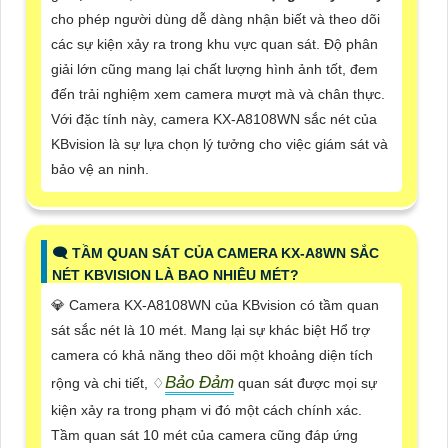
cho phép người dùng dễ dàng nhận biết và theo dõi
các sự kiện xảy ra trong khu vực quan sát. Độ phân
giải lớn cũng mang lại chất lượng hình ảnh tốt, đem
đến trải nghiệm xem camera mượt mà và chân thực.
Với đặc tính này, camera KX-A8108WN sắc nét của
KBvision là sự lựa chọn lý tưởng cho việc giám sát và
bảo vệ an ninh.
🗨️ TẦM QUAN SÁT CỦA CAMERA KX-A8WN SẮC
NÉT KBVISION LÀ BAO NHIÊU MÉT?
💎 Camera KX-A8108WN của KBvision có tầm quan
sát sắc nét là 10 mét. Mang lại sự khác biệt Hổ trợ
camera có khả năng theo dõi một khoảng diện tích
Bảo Đảm
rộng và chi tiết, ♢
quan sát được mọi sự
kiện xảy ra trong phạm vi đó một cách chính xác.
Tầm quan sát 10 mét của camera cũng đáp ứng