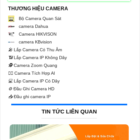
THƯƠNG HIỆU CAMERA
Bộ Camera Quan Sát
camera Dahua
Camera HIKVISON
camera KBvision
️🎤️
Lắp Camera Có Thu Âm
📶
Lắp Camera IP Không Dây
🕵️
Camera Zoom Quang
🧛‍♀️
Camera Tích Hợp AI
💻
Lắp Camera IP Có Dây
⚙️
Đầu Ghi Camera HD
📥
Đầu ghi camera IP
TIN TỨC LIÊN QUAN