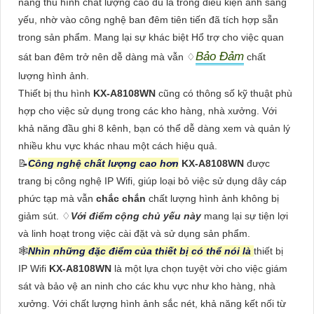
năng thu hình chất lượng cao dù là trong điều kiện ánh sáng
yếu, nhờ vào công nghệ ban đêm tiên tiến đã tích hợp sẵn
trong sản phẩm. Mang lại sự khác biệt Hổ trợ cho việc quan
Bảo Đảm
sát ban đêm trở nên dễ dàng mà vẫn ♢
chất
lượng hình ảnh.
Thiết bị thu hình
KX-A8108WN
cũng có thông số kỹ thuật phù
hợp cho việc sử dụng trong các kho hàng, nhà xưởng. Với
khả năng đầu ghi 8 kênh, bạn có thể dễ dàng xem và quản lý
nhiều khu vực khác nhau một cách hiệu quả.
📝
Công nghệ chất lượng cao hơn
KX-A8108WN
được
trang bị công nghệ IP Wifi, giúp loại bỏ việc sử dụng dây cáp
phức tạp mà vẫn
chắc chắn
chất lượng hình ảnh không bị
giảm sút. ♢
Với điểm cộng chủ yếu này
mang lại sự tiện lợi
và linh hoạt trong việc cài đặt và sử dụng sản phẩm.
🕸
Nhìn những đặc điểm của thiết bị có thể nói là
thiết bị
IP Wifi
KX-A8108WN
là một lựa chọn tuyệt vời cho việc giám
sát và bảo vệ an ninh cho các khu vực như kho hàng, nhà
xưởng. Với chất lượng hình ảnh sắc nét, khả năng kết nối từ