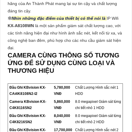
hãng của An Thành Phát mang lại sự tin cậy và chất lượng
đáng tin cậy.
🕸
Nhìn những đặc điểm của thiết bị có thể nói là
IP Wifi
KX-A8108WN
là một sản phẩm giám sát chất lượng cao, với
các tính năng hiện đại như hình ảnh sắc nét, kết nối từ xa, và
công nghệ ban đêm, phù hợp cho các nhu cầu giám sát hiện
đại.
CAMERA CÙNG THÔNG SỐ TƯƠNG
ỨNG ĐỂ SỬ DỤNG CÙNG LOẠI VÀ
THƯƠNG HIỆU
Đầu Ghi KBvision KX-
5,780,000
Chất Lượng Hình sắc nét 1
CAi4K8108N2-I2
VNĐ
HDD
Camera KBvision KX-
5,860,000
8.0 megapixel Giám sát từng
C4K8116SN2
VNĐ
chi tiết nhỏ 1 HDD
Đầu Ghi KBvision KX-
8,040,000
8.0 megapixel Giám sát từng
C4K8216SN2
VNĐ
chi tiết nhỏ 2 HDD
Đầu Ghi KBvision KX-
17,700,000
Chất Lượng Hình sắc nét 2