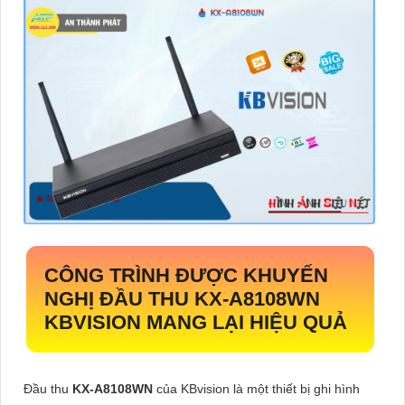
CÔNG TRÌNH ĐƯỢC KHUYẾN
NGHỊ ĐẦU THU
KX-A8108WN
KBVISION MANG LẠI HIỆU QUẢ
Đầu thu
KX-A8108WN
của KBvision là một thiết bị ghi hình