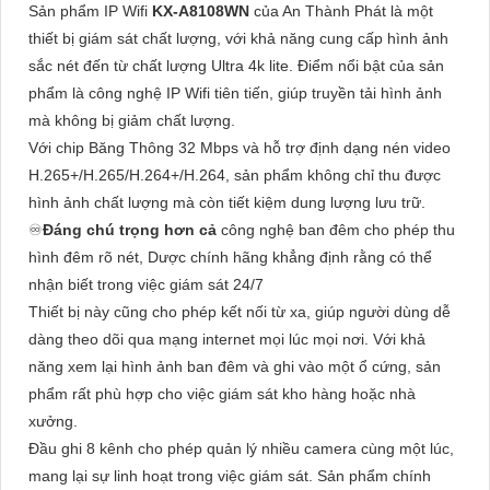
Sản phẩm IP Wifi
KX-A8108WN
của An Thành Phát là một
thiết bị giám sát chất lượng, với khả năng cung cấp hình ảnh
sắc nét đến từ chất lượng Ultra 4k lite. Điểm nổi bật của sản
phẩm là công nghệ IP Wifi tiên tiến, giúp truyền tải hình ảnh
mà không bị giảm chất lượng.
Với chip Băng Thông 32 Mbps và hỗ trợ định dạng nén video
H.265+/H.265/H.264+/H.264, sản phẩm không chỉ thu được
hình ảnh chất lượng mà còn tiết kiệm dung lượng lưu trữ.
♾
Đáng chú trọng hơn cả
công nghệ ban đêm cho phép thu
hình đêm rõ nét, Dược chính hãng khẳng định rằng có thể
nhận biết trong việc giám sát 24/7
Thiết bị này cũng cho phép kết nối từ xa, giúp người dùng dễ
dàng theo dõi qua mạng internet mọi lúc mọi nơi. Với khả
năng xem lại hình ảnh ban đêm và ghi vào một ổ cứng, sản
phẩm rất phù hợp cho việc giám sát kho hàng hoặc nhà
xưởng.
Đầu ghi 8 kênh cho phép quản lý nhiều camera cùng một lúc,
mang lại sự linh hoạt trong việc giám sát. Sản phẩm chính