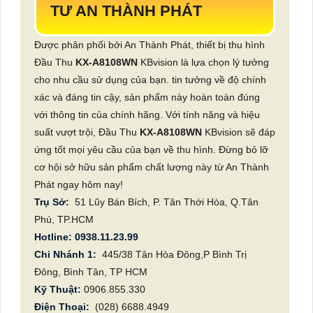
TƯ AN THÀNH PHÁT
Được phân phối bởi An Thành Phát, thiết bị thu hình
Đầu Thu
KX-A8108WN
KBvision là lựa chọn lý tưởng
cho nhu cầu sử dụng của bạn. tin tưởng về độ chính
xác và đáng tin cậy, sản phẩm này hoàn toàn đúng
với thông tin của chính hãng. Với tính năng và hiệu
suất vượt trội, Đầu Thu
KX-A8108WN
KBvision sẽ đáp
ứng tốt mọi yêu cầu của bạn về thu hình. Đừng bỏ lỡ
cơ hội sở hữu sản phẩm chất lượng này từ An Thành
Phát ngay hôm nay!
Trụ Sở:
51 Lũy Bán Bích, P. Tân Thới Hòa, Q.Tân
Phú, TP.HCM
Hotline: 0938.11.23.99
Chi Nhánh 1:
445/38 Tân Hòa Đông,P Bình Trị
Đông, Bình Tân, TP HCM
Kỹ Thuật:
0906.855.330
Điện Thoại:
(028) 6688.4949