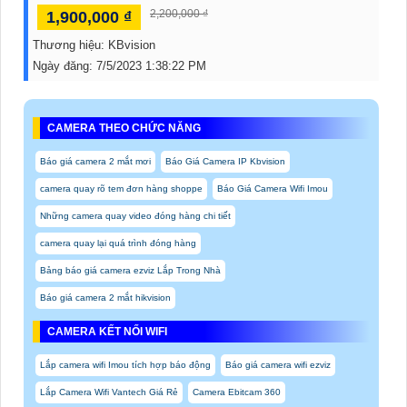
2,200,000 ₫
1,900,000 ₫
Thương hiệu:
KBvision
Ngày đăng:
7/5/2023 1:38:22 PM
CAMERA THEO CHỨC NĂNG
Báo giá camera 2 mắt mơi
Báo Giá Camera IP Kbvision
camera quay rõ tem đơn hàng shoppe
Báo Giá Camera Wifi Imou
Những camera quay video đóng hàng chi tiết
camera quay lại quá trình đóng hàng
Bảng báo giá camera ezviz Lắp Trong Nhà
Báo giá camera 2 mắt hikvision
CAMERA KẾT NỐI WIFI
Lắp camera wifi Imou tích hợp báo động
Báo giá camera wifi ezviz
Lắp Camera Wifi Vantech Giá Rẻ
Camera Ebitcam 360