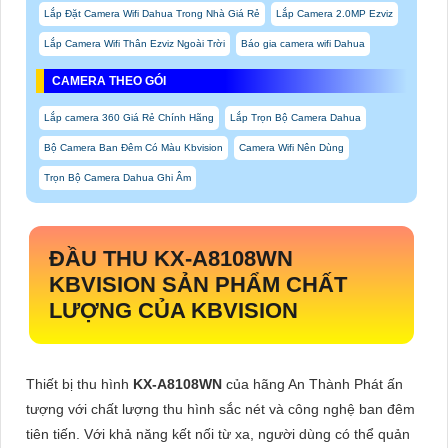
Lắp Đặt Camera Wifi Dahua Trong Nhà Giá Rẻ
Lắp Camera 2.0MP Ezviz
Lắp Camera Wifi Thân Ezviz Ngoài Trời
Báo gia camera wifi Dahua
CAMERA THEO GÓI
Lắp camera 360 Giá Rẻ Chính Hãng
Lắp Trọn Bộ Camera Dahua
Bộ Camera Ban Đêm Có Màu Kbvision
Camera Wifi Nên Dùng
Trọn Bộ Camera Dahua Ghi Âm
ĐẦU THU
KX-A8108WN
KBVISION SẢN PHẨM CHẤT
LƯỢNG CỦA KBVISION
Thiết bị thu hình
KX-A8108WN
của hãng An Thành Phát ấn
tượng với chất lượng thu hình sắc nét và công nghệ ban đêm
tiên tiến. Với khả năng kết nối từ xa, người dùng có thể quản