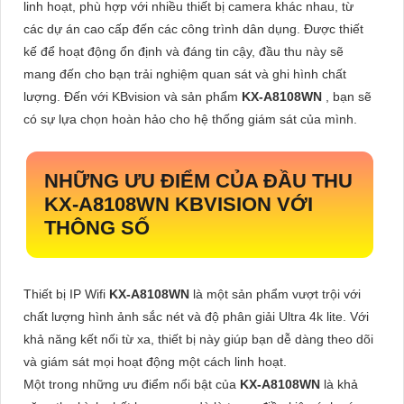
linh hoạt, phù hợp với nhiều thiết bị camera khác nhau, từ
các dự án cao cấp đến các công trình dân dụng. Được thiết
kế để hoạt động ổn định và đáng tin cậy, đầu thu này sẽ
mang đến cho bạn trải nghiệm quan sát và ghi hình chất
lượng. Đến với KBvision và sản phẩm
KX-A8108WN
, bạn sẽ
có sự lựa chọn hoàn hảo cho hệ thống giám sát của mình.
NHỮNG ƯU ĐIỂM CỦA ĐẦU THU
KX-A8108WN
KBVISION VỚI
THÔNG SỐ
Thiết bị IP Wifi
KX-A8108WN
là một sản phẩm vượt trội với
chất lượng hình ảnh sắc nét và độ phân giải Ultra 4k lite. Với
khả năng kết nối từ xa, thiết bị này giúp bạn dễ dàng theo dõi
và giám sát mọi hoạt động một cách linh hoạt.
Một trong những ưu điểm nổi bật của
KX-A8108WN
là khả