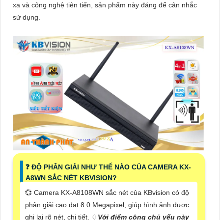
xa và công nghệ tiên tiến, sản phẩm này đáng để cân nhắc
sử dụng.
❓ ĐỘ PHÂN GIẢI NHƯ THẾ NÀO CỦA CAMERA KX-
A8WN SẮC NÉT KBVISION?
💞 Camera KX-A8108WN sắc nét của KBvision có độ
phân giải cao đạt 8.0 Megapixel, giúp hình ảnh được
ghi lại rõ nét, chi tiết. ♢
Với điểm cộng chủ yếu này