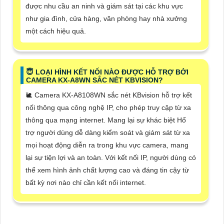
được nhu cầu an ninh và giám sát tại các khu vực
như gia đình, cửa hàng, văn phòng hay nhà xưởng
một cách hiệu quả.
😇 LOẠI HÌNH KẾT NỐI NÀO ĐƯỢC HỖ TRỢ BỞI
CAMERA KX-A8WN SẮC NÉT KBVISION?
🐌 Camera KX-A8108WN sắc nét KBvision hỗ trợ kết
nối thông qua công nghệ IP, cho phép truy cập từ xa
thông qua mạng internet. Mang lại sự khác biệt Hổ
trợ người dùng dễ dàng kiểm soát và giám sát từ xa
mọi hoạt động diễn ra trong khu vực camera, mang
lại sự tiện lợi và an toàn. Với kết nối IP, người dùng có
thể xem hình ảnh chất lượng cao và đáng tin cậy từ
bất kỳ nơi nào chỉ cần kết nối internet.