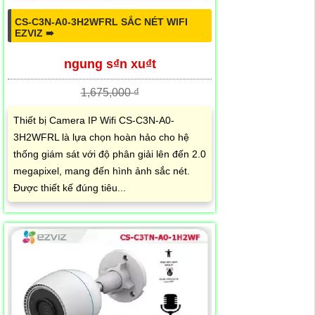
CS-C3N-A0-3H2WFRL SẮC NÉT WIFI
EZVIZ ➠
ngung s₫n xu₫t
1,675,000 ₫
Thiết bị Camera IP Wifi CS-C3N-A0-
3H2WFRL là lựa chọn hoàn hảo cho hệ
thống giám sát với độ phân giải lên đến 2.0
megapixel, mang đến hình ảnh sắc nét.
Được thiết kế đúng tiêu...