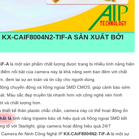
A
KX-CAIF8004N2-TIF-A
SẢN XUẤT BỞI
iF-A
là một sản phẩm chất lượng được trang bị nhiều tính năng hiện
 điểm nổi bật của camera này là khả năng xem ban đêm với chất
m, đem lại sự an toàn và tin cậy cho người dùng.
o động chuyển động và hồng ngoại SMD CMOS, giúp cảnh báo sớm
át. Màu sắc đẹp truyền tải nhanh hơn với công nghệ nén hình
ét và chất lượng hơn.
à thiết kế thân plastic chắc chắn, camera này có thể hoạt động ổn
hất là
tính năng tripwire bảo vệ hiệu quả và hồng ngoại SMD kết
ng tố với Starlight, giúp camera hoạt động hiệu quả 24/7
nói Camera An Ninh Công Nghệ IP
KX-CAiF8004N2-TiF-A
là một sự