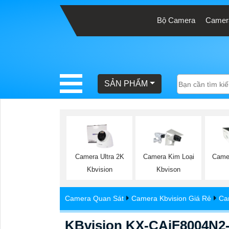
Bộ Camera
Camera
BÁO
GIÁ
TRỌN
SẢN PHẨM
GÓI
SẢN
PHẨM
Camera Ultra 2K
Camera Kim Loại
Came
Kbvision
Kbvison
TƯ
Camera Quan Sát
Camera Kbvision Giá Rẻ
Ca
VẤN
LẮP
KBvision KX-CAiF8004N2-