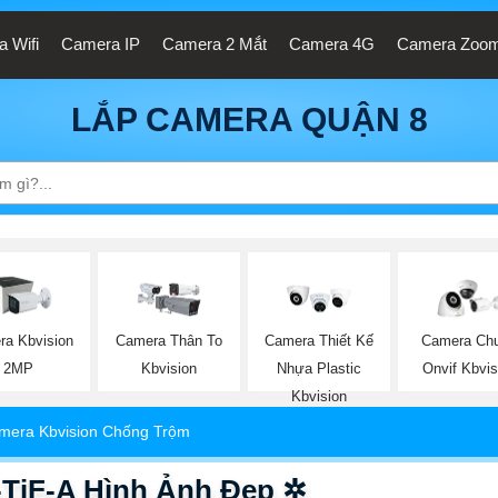
 Wifi
Camera IP
Camera 2 Mắt
Camera 4G
Camera Zoo
LẮP CAMERA QUẬN 8
ra Kbvision
Camera Thân To
Camera Thiết Kế
Camera Ch
2MP
Kbvision
Nhựa Plastic
Onvif Kbvis
Kbvision
mera Kbvision Chống Trộm
TiF-A Hình Ảnh Đẹp ✲