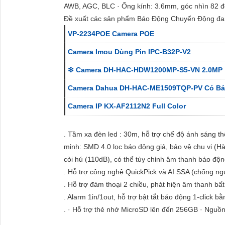
AWB, AGC, BLC · Ống kính: 3.6mm, góc nhìn 82 đ
Đề xuất các sản phẩm Báo Động Chuyển Động đa
VP-2234POE Camera POE
Camera Imou Dùng Pin IPC-B32P-V2
❇ Camera DH-HAC-HDW1200MP-S5-VN 2.0MP
Camera Dahua DH-HAC-ME1509TQP-PV Có B
Camera IP KX-AF2112N2 Full Color
. Tầm xa đèn led : 30m, hỗ trợ chế độ ánh sáng t
minh: SMD 4.0 lọc báo động giả, bảo vệ chu vi (H
còi hú (110dB), có thể tùy chỉnh âm thanh báo độn
. Hỗ trợ công nghệ QuickPick và AI SSA (chống ng
. Hỗ trợ đàm thoại 2 chiều, phát hiện âm thanh bất
. Alarm 1in/1out, hỗ trợ bật tắt báo động 1-click b
. · Hỗ trợ thẻ nhớ MicroSD lên đến 256GB · Nguồn