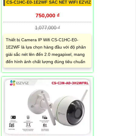
CS-C1HC-E0-1E2WF SẮC NÉT WIFI EZVIZ
750,000 ₫
1,077,000 ₫
Thiết bị Camera IP Wifi CS-C1HC-E0-
1E2WF là lựa chọn hàng đầu với độ phân
giải sắc nét lên đến 2.0 megapixel, mang
đến hình ảnh chất lượng đúng tiêu chuẩn