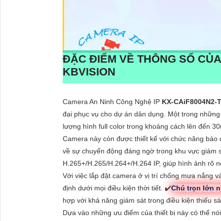
ĐẶC ĐIỂM VỀ THÔNG SỐ CỦ
KBVISION
Camera An Ninh Công Nghệ IP
KX-CAiF8004N2-T
đại phục vụ cho dự án dân dụng. Một trong những
lượng hình full color trong khoảng cách lên đến 30
Camera này còn được thiết kế với chức năng bá
về sự chuyển động đáng ngờ trong khu vực giám s
H.265+/H.265/H.264+/H.264 IP, giúp hình ảnh rõ n
Với việc lắp đặt camera ở vị trí chống mưa nắng v
định dưới mọi điều kiện thời tiết. ✔️
Chú trọn lớn n
hợp với khả năng giám sát trong điều kiện thiếu sá
Dựa vào những ưu điểm của thiết bị này có thể 