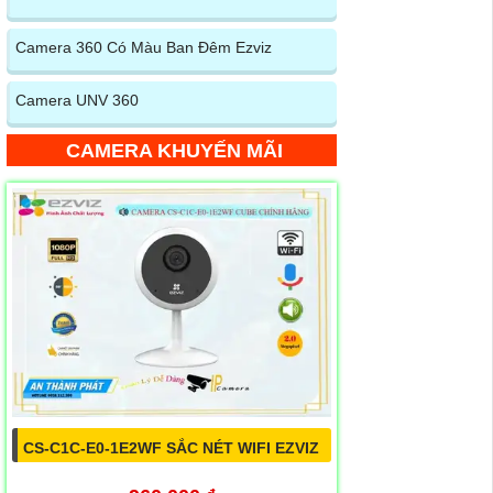
Camera 360 Có Màu Ban Đêm Ezviz
Camera UNV 360
CAMERA KHUYẾN MÃI
CS-C1C-E0-1E2WF SẮC NÉT WIFI EZVIZ