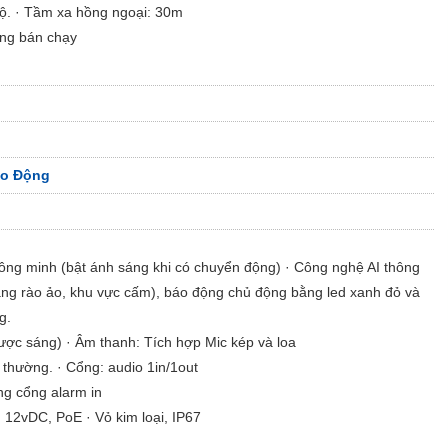
ộ. · Tầm xa hồng ngoại: 30m
ng bán chạy
áo Động
hông minh (bật ánh sáng khi có chuyển động) · Công nghệ AI thông
àng rào ảo, khu vực cấm), báo động chủ động bằng led xanh đỏ và
g.
ược sáng) · Âm thanh: Tích hợp Mic kép và loa
 thường. · Cổng: audio 1in/1out
ằng cổng alarm in
 12vDC, PoE · Vỏ kim loại, IP67