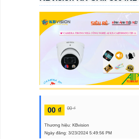
ĐẶT
PHỤ
KIỆN
CAMERA
TƯ
VẤN
DỊCH
VỤ
00 ₫
00 ₫
Thương hiệu:
KBvision
Ngày đăng:
3/23/2024 5:49:56 PM