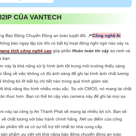
32IP
CỦA VANTECH
ăng Báo Động Chuyển Động an toàn tuyệt đối. 🎆
Công nghệ Ai
hông báo ngay lập tức khi có bất kỳ hoạt động nghi ngờ nào xảy ra
mang tính công nghệ cao
góp phần
Hoàn toàn tin cậy
an ninh và
a bạn.
này là khả năng xử lý hình ảnh tốt trong môi trường thiếu sáng
 lắng về việc không có đủ ánh sáng để ghi lại hình ảnh chất lượng
 không bỏ lỡ bất kỳ chi tiết nào trong quá trình giám sát.
ề khả năng thu hình nhiều màu sắc. So với CMOS, nó mang lại chất
ân thực hơn. Bạn có thể tin cậy vào camera này để ghi lại mọi sự
 này tại công ty An Thành Phát sẽ mang lại nhiều lợi ích. Bạn sẽ
 về chất lượng với bảo hành chính hãng.
Nét ưu điểm của công
n phẩm tốt và có sự hỗ trợ tốt nhất từ nhà cung cấp.
 sản phẩm ưu việt với khả năng báo động chuyển động an toàn