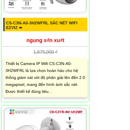
CS-C3N-A0-3H2WFRL SẮC NÉT WIFI
EZVIZ ➠
ngung s₫n xu₫t
1,675,000 ₫
Thiết bị Camera IP Wifi CS-C3N-A0-
3H2WFRL là lựa chọn hoàn hảo cho hệ
thống giám sát với độ phân giải lên đến 2.0
megapixel, mang đến hình ảnh sắc nét.
Được thiết kế đúng tiêu...