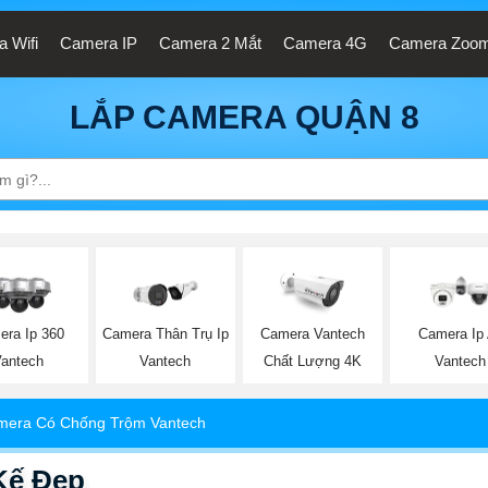
 Wifi
Camera IP
Camera 2 Mắt
Camera 4G
Camera Zoo
LẮP CAMERA QUẬN 8
era Ip 360
Camera Thân Trụ Ip
Camera Vantech
Camera Ip 
Vantech
Vantech
Chất Lượng 4K
Vantech
mera Có Chống Trộm Vantech
Kế Đẹp