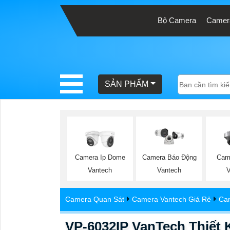
Bộ Camera
Camera
BÁO
GIÁ
TRỌN
SẢN PHẨM
GÓI
SẢN
PHẨM
Camera Ip Dome
Cam
Camera Báo Động
Vantech
Vantech
TƯ
Camera Quan Sát
Camera Vantech Giá Rẻ
Ca
VẤN
LẮP
VP-6032IP VanTech Thiết 