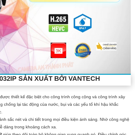
032IP
SẢN XUẤT BỞI VANTECH
được thiết kế đặc biệt cho công trình công cộng và công trình xây
g chống lại tác động của nước, bụi và các yếu tố khí hậu khắc
c.
ảnh sắc nét và chi tiết trong mọi điều kiện ánh sáng. Nhờ công nghệ
 dễ dàng trong khoảng cách xa.
IP
giúp theo dõi toàn bộ không gian xung quanh nó. Điều chỉnh góc