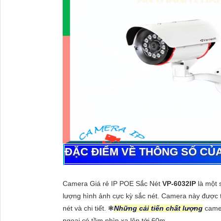
ĐẶC ĐIỂM VỀ THÔNG SỐ CỦ
Camera Giá rẻ IP POE Sắc Nét
VP-6032IP
là một
lượng hình ảnh cực kỳ sắc nét. Camera này được t
nét và chi tiết. ❃
Những cải tiến chất lượng
camer
ngoại có tầm nhìn xa lên tới 60m.