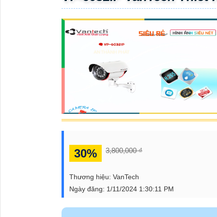
ĐẶT
PHỤ
KIỆN
CAMERA
TƯ
VẤN
DỊCH
3,800,000 ₫
30%
VỤ
Thương hiệu:
VanTech
Ngày đăng:
1/11/2024 1:30:11 PM