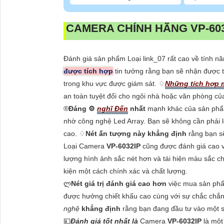
CAMERA CHÍNH HÃNG
VP-60
Đánh giá sản phẩm Loại link_07 rất cao về tính n
được tích hợp
tin tưởng rằng bạn sẽ nhận được t
trong khu vực được giám sát. ♢
Những tích hợp 
an toàn tuyệt đối cho ngôi nhà hoặc văn phòng củ
®️
Đáng ⚙
nghĩ Đến
nhất
mạnh khác của sản phẩm 
nhờ công nghệ Led Array. Bạn sẽ không cần phải lo
cao. ♢
Nét ấn tượng này
khẳng định
rằng bạn sẽ
Loại Camera
VP-6032IP
cũng được đánh giá cao v
lượng hình ảnh sắc nét hơn và tái hiện màu sắc ch
kiện một cách chính xác và chất lượng.
ლ
Nét giá trị đánh giá cao hơn
việc mua sản phẩm
được hưởng chiết khấu cao cùng với sự chắc chắn
nghệ
khẳng định
rằng bạn đang đầu tư vào một sả
💴
Đánh giá tốt nhất là
Camera
VP-6032IP
là một