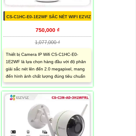
CS-C1HC-E0-1E2WF SẮC NÉT WIFI EZVIZ
750,000 ₫
1,077,000 ₫
Thiết bị Camera IP Wifi CS-C1HC-E0-
1E2WF là lựa chọn hàng đầu với độ phân
giải sắc nét lên đến 2.0 megapixel, mang
đến hình ảnh chất lượng đúng tiêu chuẩn