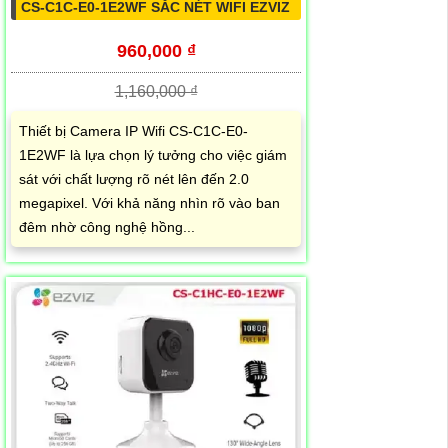
CS-C1C-E0-1E2WF SẮC NÉT WIFI EZVIZ
960,000 ₫
1,160,000 ₫
Thiết bị Camera IP Wifi CS-C1C-E0-
1E2WF là lựa chọn lý tưởng cho việc giám
sát với chất lượng rõ nét lên đến 2.0
megapixel. Với khả năng nhìn rõ vào ban
đêm nhờ công nghệ hồng...