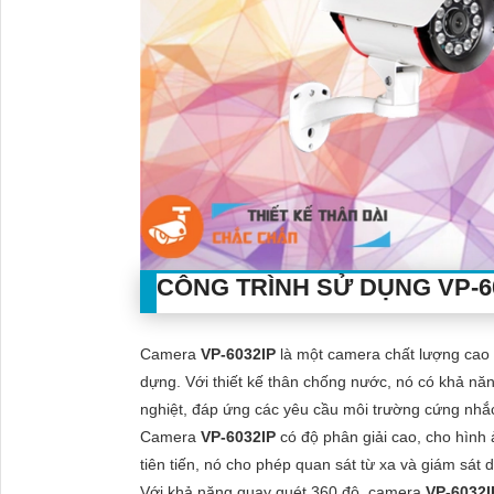
CÔNG TRÌNH SỬ DỤNG
VP-6
Camera
VP-6032IP
là một camera chất lượng cao 
dựng. Với thiết kế thân chống nước, nó có khả năn
nghiệt, đáp ứng các yêu cầu môi trường cứng nhắ
Camera
VP-6032IP
có độ phân giải cao, cho hình 
tiên tiến, nó cho phép quan sát từ xa và giám sát
Với khả năng quay quét 360 độ, camera
VP-6032