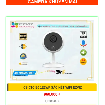
CAMERA KHUYẾN MÃI
CS-C1C-E0-1E2WF SẮC NÉT WIFI EZVIZ
960,000 ₫
1,160,000 ₫