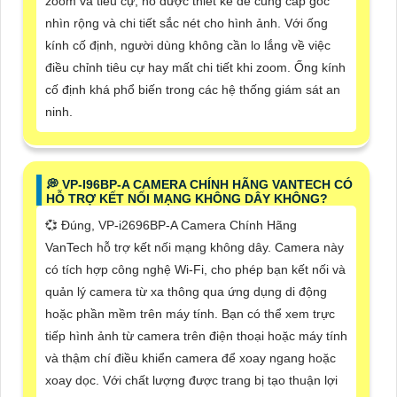
zoom và tiêu cự, nó được thiết kế để cung cấp góc
nhìn rộng và chi tiết sắc nét cho hình ảnh. Với ống
kính cố định, người dùng không cần lo lắng về việc
điều chỉnh tiêu cự hay mất chi tiết khi zoom. Ống kính
cố định khá phổ biến trong các hệ thống giám sát an
ninh.
️💭 VP-I96BP-A CAMERA CHÍNH HÃNG VANTECH CÓ
HỖ TRỢ KẾT NỐI MẠNG KHÔNG DÂY KHÔNG?
💞 Đúng, VP-i2696BP-A Camera Chính Hãng
VanTech hỗ trợ kết nối mạng không dây. Camera này
có tích hợp công nghệ Wi-Fi, cho phép bạn kết nối và
quản lý camera từ xa thông qua ứng dụng di động
hoặc phần mềm trên máy tính. Bạn có thể xem trực
tiếp hình ảnh từ camera trên điện thoại hoặc máy tính
và thậm chí điều khiển camera để xoay ngang hoặc
xoay dọc. Với chất lượng được trang bị tạo thuận lợi