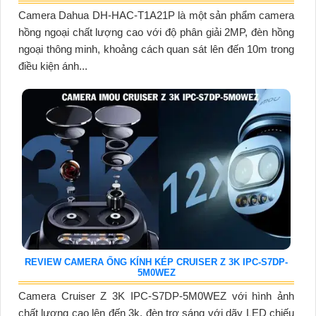
Camera Dahua DH-HAC-T1A21P là một sản phẩm camera
hồng ngoại chất lượng cao với độ phân giải 2MP, đèn hồng
ngoại thông minh, khoảng cách quan sát lên đến 10m trong
điều kiện ánh...
REVIEW CAMERA ỐNG KÍNH KÉP CRUISER Z 3K IPC-S7DP-
5M0WEZ
Camera Cruiser Z 3K IPC-S7DP-5M0WEZ với hình ảnh
chất lượng cao lên đến 3k, đèn trợ sáng với dãy LED chiếu