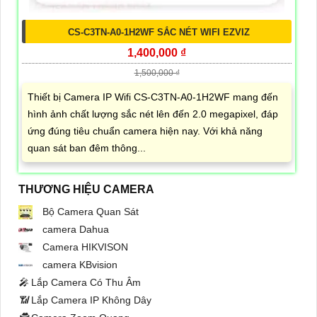
CS-C3TN-A0-1H2WF SẮC NÉT WIFI EZVIZ
1,400,000 ₫
1,500,000 ₫
Thiết bị Camera IP Wifi CS-C3TN-A0-1H2WF mang đến
hình ảnh chất lượng sắc nét lên đến 2.0 megapixel, đáp
ứng đúng tiêu chuẩn camera hiện nay. Với khả năng
quan sát ban đêm thông...
THƯƠNG HIỆU CAMERA
Bộ Camera Quan Sát
camera Dahua
Camera HIKVISON
camera KBvision
️🎤️
Lắp Camera Có Thu Âm
📶
Lắp Camera IP Không Dây