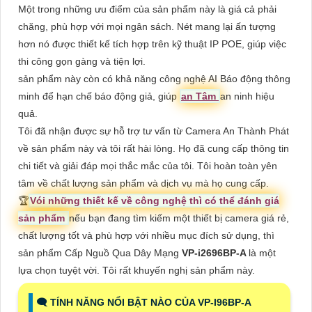
Một trong những ưu điểm của sản phẩm này là giá cả phải
chăng, phù hợp với mọi ngân sách. Nét mang lại ấn tượng
hơn nó được thiết kế tích hợp trên kỹ thuật IP POE, giúp việc
thi công gọn gàng và tiện lợi.
sản phẩm này còn có khả năng công nghệ AI Báo động thông
minh để hạn chế báo động giả, giúp
an Tâm
an ninh hiệu
quả.
Tôi đã nhận được sự hỗ trợ tư vấn từ Camera An Thành Phát
về sản phẩm này và tôi rất hài lòng. Họ đã cung cấp thông tin
chi tiết và giải đáp mọi thắc mắc của tôi. Tôi hoàn toàn yên
tâm về chất lượng sản phẩm và dịch vụ mà họ cung cấp.
️🏆
Vói những thiết kế về công nghệ thì có thể đánh giá
sản phẩm
nếu bạn đang tìm kiếm một thiết bị camera giá rẻ,
chất lượng tốt và phù hợp với nhiều mục đích sử dụng, thì
sản phẩm Cấp Nguồ Qua Dây Mạng
VP-i2696BP-A
là một
lựa chọn tuyệt vời. Tôi rất khuyến nghị sản phẩm này.
🗨️ TÍNH NĂNG NỔI BẬT NÀO CỦA VP-I96BP-A