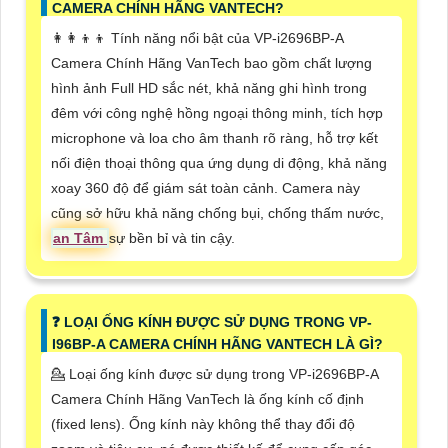
CAMERA CHÍNH HÃNG VANTECH?
👩‍👩‍👦‍👦 Tính năng nổi bật của VP-i2696BP-A
Camera Chính Hãng VanTech bao gồm chất lượng
hình ảnh Full HD sắc nét, khả năng ghi hình trong
đêm với công nghệ hồng ngoại thông minh, tích hợp
microphone và loa cho âm thanh rõ ràng, hỗ trợ kết
nối điện thoại thông qua ứng dụng di động, khả năng
xoay 360 độ để giám sát toàn cảnh. Camera này
cũng sở hữu khả năng chống bụi, chống thấm nước,
an Tâm
sự bền bỉ và tin cậy.
️❓ LOẠI ỐNG KÍNH ĐƯỢC SỬ DỤNG TRONG VP-
I96BP-A CAMERA CHÍNH HÃNG VANTECH LÀ GÌ?
💁 Loại ống kính được sử dụng trong VP-i2696BP-A
Camera Chính Hãng VanTech là ống kính cố định
(fixed lens). Ống kính này không thể thay đổi độ