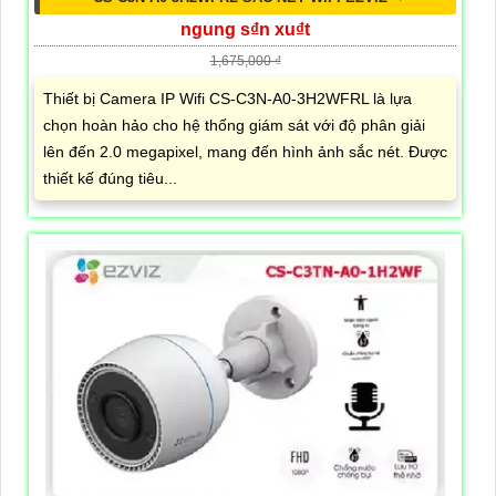
ngung s₫n xu₫t
1,675,000 ₫
Thiết bị Camera IP Wifi CS-C3N-A0-3H2WFRL là lựa
chọn hoàn hảo cho hệ thống giám sát với độ phân giải
lên đến 2.0 megapixel, mang đến hình ảnh sắc nét. Được
thiết kế đúng tiêu...