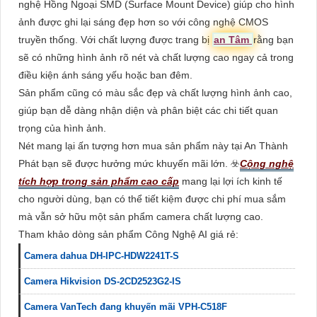
nghệ Hồng Ngoại SMD (Surface Mount Device) giúp cho hình
ảnh được ghi lại sáng đẹp hơn so với công nghệ CMOS
truyền thống. Với chất lượng được trang bị
an Tâm
rằng bạn
sẽ có những hình ảnh rõ nét và chất lượng cao ngay cả trong
điều kiện ánh sáng yếu hoặc ban đêm.
Sản phẩm cũng có màu sắc đẹp và chất lượng hình ảnh cao,
giúp bạn dễ dàng nhận diện và phân biệt các chi tiết quan
trọng của hình ảnh.
Nét mang lại ấn tượng hơn mua sản phẩm này tại An Thành
Phát bạn sẽ được hưởng mức khuyến mãi lớn. ☣️
Cộng nghệ
tích hợp trong sản phẩm cao cấp
mang lại lợi ích kinh tế
cho người dùng, bạn có thể tiết kiệm được chi phí mua sắm
mà vẫn sở hữu một sản phẩm camera chất lượng cao.
Tham khảo dòng sản phẩm Công Nghệ AI giá rẻ:
Camera dahua DH-IPC-HDW2241T-S
Camera Hikvision DS-2CD2523G2-IS
Camera VanTech đang khuyến mãi VPH-C518F