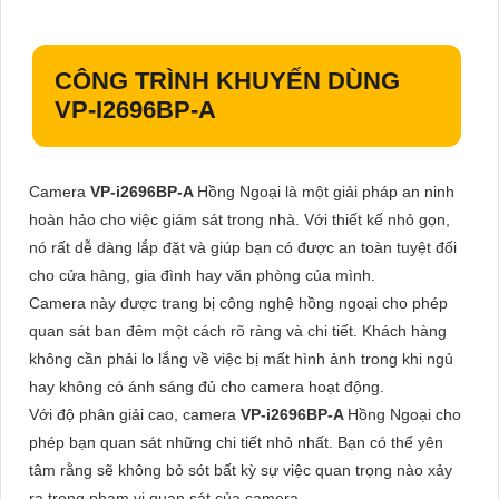
CÔNG TRÌNH KHUYẾN DÙNG
VP-I2696BP-A
Camera
VP-i2696BP-A
Hồng Ngoại là một giải pháp an ninh
hoàn hảo cho việc giám sát trong nhà. Với thiết kế nhỏ gọn,
nó rất dễ dàng lắp đặt và giúp bạn có được an toàn tuyệt đối
cho cửa hàng, gia đình hay văn phòng của mình.
Camera này được trang bị công nghệ hồng ngoại cho phép
quan sát ban đêm một cách rõ ràng và chi tiết. Khách hàng
không cần phải lo lắng về việc bị mất hình ảnh trong khi ngủ
hay không có ánh sáng đủ cho camera hoạt động.
Với độ phân giải cao, camera
VP-i2696BP-A
Hồng Ngoại cho
phép bạn quan sát những chi tiết nhỏ nhất. Bạn có thể yên
tâm rằng sẽ không bỏ sót bất kỳ sự việc quan trọng nào xảy
ra trong phạm vi quan sát của camera.