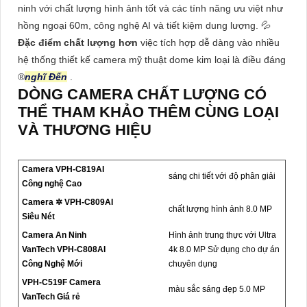
ninh với chất lượng hình ảnh tốt và các tính năng ưu việt như
hồng ngoại 60m, công nghệ AI và tiết kiệm dung lượng. 💦
Đặc điểm chất lượng hơn
việc tích hợp dễ dàng vào nhiều
hệ thống thiết kế camera mỹ thuật dome kim loại là điều đáng
®️
nghĩ Đến
.
DÒNG CAMERA CHẤT LƯỢNG CÓ
THỂ THAM KHẢO THÊM CÙNG LOẠI
VÀ THƯƠNG HIỆU
Camera VPH-C819AI
sáng chi tiết với độ phân giải
Công nghệ Cao
Camera ✲ VPH-C809AI
chất lượng hình ảnh 8.0 MP
Siêu Nét
Camera An Ninh
Hình ảnh trung thực với Ultra
VanTech VPH-C808AI
4k 8.0 MP Sử dụng cho dự án
Công Nghệ Mới
chuyên dụng
VPH-C519F Camera
màu sắc sáng đẹp 5.0 MP
VanTech Giá rẻ