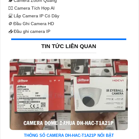
🕵️
Camera Zoom Quang
🧛‍♀️
Camera Tích Hợp AI
💻
Lắp Camera IP Có Dây
⚙️
Đầu Ghi Camera HD
📥
Đầu ghi camera IP
TIN TỨC LIÊN QUAN
THÔNG SỐ CAMERA DH-HAC-T1A21P NỔI BẬT