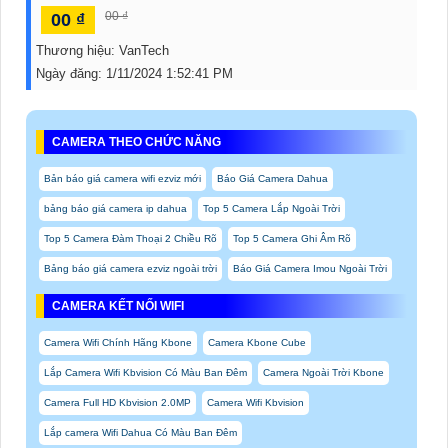
00 ₫
00 ₫
Thương hiệu:
VanTech
Ngày đăng:
1/11/2024 1:52:41 PM
CAMERA THEO CHỨC NĂNG
Bản báo giá camera wifi ezviz mới
Báo Giá Camera Dahua
bảng báo giá camera ip dahua
Top 5 Camera Lắp Ngoài Trời
Top 5 Camera Đàm Thoại 2 Chiều Rõ
Top 5 Camera Ghi Âm Rõ
Bảng báo giá camera ezviz ngoài trời
Báo Giá Camera Imou Ngoài Trời
CAMERA KẾT NỐI WIFI
Camera Wifi Chính Hãng Kbone
Camera Kbone Cube
Lắp Camera Wifi Kbvision Có Màu Ban Đêm
Camera Ngoài Trời Kbone
Camera Full HD Kbvision 2.0MP
Camera Wifi Kbvision
Lắp camera Wifi Dahua Có Màu Ban Đêm