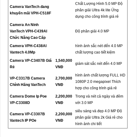
Chất Lượng Hình 5.0 MP Độ
Camera VanTech đang
phân giải Ultra 4k lite Ứng
khuyến mãi VPH-C518F
dụng cho công trình giá rẻ
Camera An Ninh
VanTech VPH-C439AI
Độ phân giải 4.0 MP
Chức Năng Cao Cấp
Camera VPH-C438AI
hình ảnh sắc nét đến 4.0 MP
Vantech 4.0Mp
chất lượng cao tiết kiệm
Camera VP-C3407B Giá
1,540,000
giám sát sắc nét đến 4.0 MP
Rẻ
VNĐ
hình ảnh chất lượng FULL HD
VP-C3317B Camera
2,700,000
1080P 2.0 megapixel Thích
Chính Hãng VanTech
VNĐ
hợp cho công trình giá rẻ
Camera Dome Ip Poe
2,200,000
Trong và nét cả ngày và đêm
VP-C3308D
VNĐ
với 3.0 MP
siêu sáng và đẹp 4.0 MP Độ
Camera VP-C3307B
2,200,000
phân giải Ultra 2k Giá rẻ cho
Vantech IP POe
VNĐ
hình ảnh chi tiết