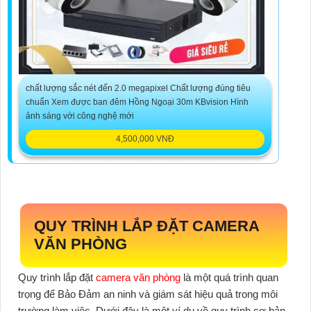
chất lượng sắc nét đến 2.0 megapixel Chất lượng đúng tiêu
chuẩn Xem được ban đêm Hồng Ngoại 30m KBvision Hình
ảnh sáng với công nghệ mới
4,500,000 VNĐ
QUY TRÌNH LẮP ĐẶT CAMERA
VĂN PHÒNG
Quy trình lắp đặt
camera văn phòng
là một quá trình quan
trọng để Bảo Đảm an ninh và giám sát hiệu quả trong môi
trường làm việc. Dưới đây là một ví dụ về quy trình cơ bản