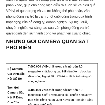
phận khác, giúp cho công việc diễn ra suôn sẻ và hiệu quả.
Với vị trí quan trọng và vai trò không thể phủ nhận, văn
phòng đóng vai trò là trạm chốt cuối cùng trong quá trình
hoạt động của cả công ty, doanh nghiệp. Sự hiệu quả,
chuyên nghiệp và sáng tạo của văn phòng đóng vai trò
quyết định đến sự thành công và phát triển của tổ chức.
NHỮNG GÓI CAMERA QUAN SÁT
PHỔ BIẾN
7,000,000 VNĐ
chất lượng sắc nét đến 4.0
Bộ Camera
megapixel chất lượng cao tiết kiệm Xem được ban
Gia Đình Sắc
đêm Hồng Ngoại 30m KBvision Hình ảnh sáng với
Nét Giá Rẻ
công nghệ mới
Trọn Gói
4,400,000 VNĐ
chất lượng sắc nét đến 2.0
Camera Sắc
megapixel Chất lượng đúng tiêu chuẩn Xem được
Nét IP Dùng
ban đêm Hồng Ngoại 30m KBvision Hình ảnh sáng
Cho Cửa
với công nghệ mới