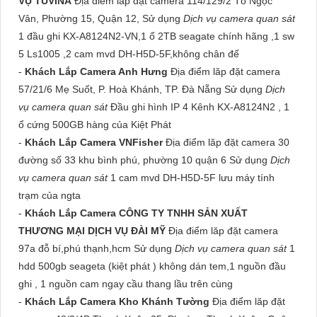
VỤ TUVINA
Địa điểm lăp đặt camera 114/129/2 Tô Ngọc
Vân, Phường 15, Quận 12, Sử dụng
Dịch vụ camera quan sát
1 đầu ghi KX-A8124N2-VN,1 ổ 2TB seagate chính hãng ,1 sw
5 Ls1005 ,2 cam mvd DH-H5D-5F,không chân đế
-
Khách Lắp Camera Anh Hưng
Địa điểm lăp đặt camera
57/21/6 Mẹ Suốt, P. Hoà Khánh, TP. Đà Nẵng Sử dụng
Dịch
vụ camera quan sát
Đầu ghi hình IP 4 Kênh KX-A8124N2 , 1
ổ cứng 500GB hàng của Kiệt Phát
-
Khách Lắp Camera VNFisher
Địa điểm lăp đặt camera 30
đường số 33 khu bình phú, phường 10 quận 6 Sử dụng
Dịch
vụ camera quan sát
1 cam mvd DH-H5D-5F lưu máy tính
trạm của ngta
-
Khách Lắp Camera CÔNG TY TNHH SẢN XUẤT
THƯƠNG MẠI DỊCH VỤ ĐÀI MỸ
Địa điểm lăp đặt camera
97a đỗ bí,phú thạnh,hcm Sử dụng
Dịch vụ camera quan sát
1
hdd 500gb seageta (kiệt phát ) không dán tem,1 nguồn đầu
ghi , 1 nguồn cam ngay cầu thang lầu trên cùng
-
Khách Lắp Camera Kho Khánh Tường
Địa điểm lăp đặt