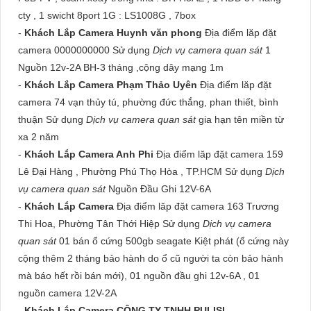
cty , 1 swicht 8port 1G : LS1008G , 7box
-
Khách Lắp Camera Huynh văn phong
Địa điểm lăp đặt
camera 0000000000 Sử dụng
Dịch vụ camera quan sát
1
Nguồn 12v-2A BH-3 tháng ,cộng dây mạng 1m
-
Khách Lắp Camera Phạm Thảo Uyên
Địa điểm lăp đặt
camera 74 vạn thủy tú, phường đức thắng, phan thiết, bình
thuận Sử dụng
Dịch vụ camera quan sát
gia hạn tên miền từ
xa 2 năm
-
Khách Lắp Camera Anh Phi
Địa điểm lăp đặt camera 159
Lê Đại Hàng , Phường Phú Thọ Hòa , TP.HCM Sử dụng
Dịch
vụ camera quan sát
Nguồn Đầu Ghi 12V-6A
-
Khách Lắp Camera
Địa điểm lăp đặt camera 163 Trương
Thi Hoa, Phường Tân Thới Hiệp Sử dụng
Dịch vụ camera
quan sát
01 bán ổ cứng 500gb seagate Kiệt phát (ổ cứng này
cộng thêm 2 tháng bảo hành do ổ cũ người ta còn bảo hành
mà báo hết rồi bán mới), 01 nguồn đầu ghi 12v-6A , 01
nguồn camera 12V-2A
-
Khách Lắp Camera CÔNG TY TNHH PULISI