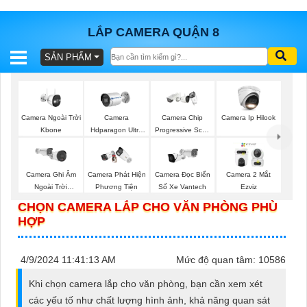
LẮP CAMERA QUẬN 8
SẢN PHẨM
BÁO
GIÁ
TRỌN
GÓI
Camera Ngoài Trời
Camera
Camera Chip
Camera Ip Hilook
Kbone
Hdparagon Ultra
Progressive Scan
2K
CMOS Hikvision
SẢN
Camera Ghi Âm
Camera Phát Hiện
Camera Đọc Biển
Camera 2 Mắt
Ngoài Trời
Phương Tiện
Số Xe Vantech
Ezviz
PHẨM
Vantech
CHỌN CAMERA LẮP CHO VĂN PHÒNG PHÙ
HỢP
TƯ
4/9/2024 11:41:13 AM
Mức độ quan tâm: 10586
VẤN
Khi chọn camera lắp cho văn phòng, bạn cần xem xét
LẮP
các yếu tố như chất lượng hình ảnh, khả năng quan sát