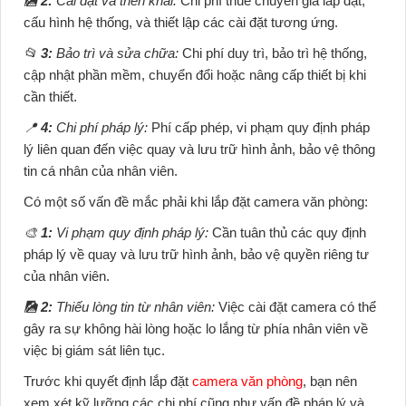
🎑
2:
Cài đặt và triển khai:
Chi phí thuê chuyên gia lắp đặt,
cấu hình hệ thống, và thiết lập các cài đặt tương ứng.
📂
3:
Bảo trì và sửa chữa:
Chi phí duy trì, bảo trì hệ thống,
cập nhật phần mềm, chuyển đổi hoặc nâng cấp thiết bị khi
cần thiết.
📍
4:
Chi phí pháp lý:
Phí cấp phép, vi phạm quy định pháp
lý liên quan đến việc quay và lưu trữ hình ảnh, bảo vệ thông
tin cá nhân của nhân viên.
Có một số vấn đề mắc phải khi lắp đặt camera văn phòng:
🎨
1:
Vi phạm quy định pháp lý:
Cần tuân thủ các quy định
pháp lý về quay và lưu trữ hình ảnh, bảo vệ quyền riêng tư
của nhân viên.
🎑
2:
Thiếu lòng tin từ nhân viên:
Việc cài đặt camera có thể
gây ra sự không hài lòng hoặc lo lắng từ phía nhân viên về
việc bị giám sát liên tục.
Trước khi quyết định lắp đặt
camera văn phòng
, bạn nên
xem xét kỹ lưỡng các chi phí cũng như vấn đề pháp lý và