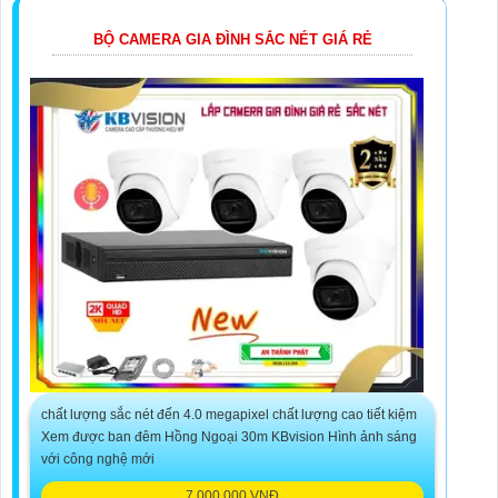
BỘ CAMERA GIA ĐÌNH SẮC NÉT GIÁ RẺ
chất lượng sắc nét đến 4.0 megapixel chất lượng cao tiết kiệm
Xem được ban đêm Hồng Ngoại 30m KBvision Hình ảnh sáng
với công nghệ mới
7,000,000 VNĐ