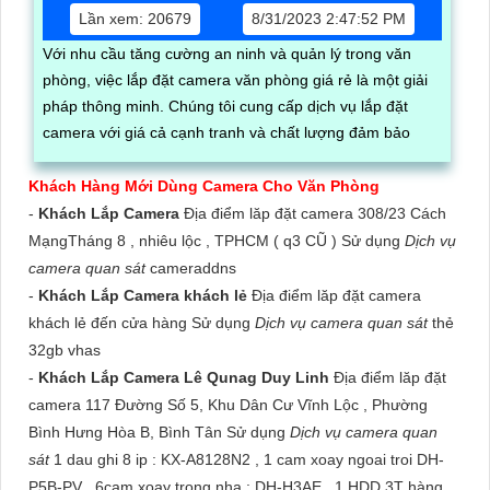
Lần xem: 20679
8/31/2023 2:47:52 PM
Với nhu cầu tăng cường an ninh và quản lý trong văn
phòng, việc lắp đặt camera văn phòng giá rẻ là một giải
pháp thông minh. Chúng tôi cung cấp dịch vụ lắp đặt
camera với giá cả cạnh tranh và chất lượng đảm bảo
Khách Hàng Mới Dùng Camera Cho Văn Phòng
-
Khách Lắp Camera
Địa điểm lăp đặt camera 308/23 Cách
MạngTháng 8 , nhiêu lộc , TPHCM ( q3 CŨ ) Sử dụng
Dịch vụ
camera quan sát
cameraddns
-
Khách Lắp Camera khách lẻ
Địa điểm lăp đặt camera
khách lẻ đến cửa hàng Sử dụng
Dịch vụ camera quan sát
thẻ
32gb vhas
-
Khách Lắp Camera Lê Qunag Duy Linh
Địa điểm lăp đặt
camera 117 Đường Số 5, Khu Dân Cư Vĩnh Lộc , Phường
Bình Hưng Hòa B, Bình Tân Sử dụng
Dịch vụ camera quan
sát
1 dau ghi 8 ip : KX-A8128N2 , 1 cam xoay ngoai troi DH-
P5B-PV , 6cam xoay trong nha : DH-H3AE , 1 HDD 3T hàng