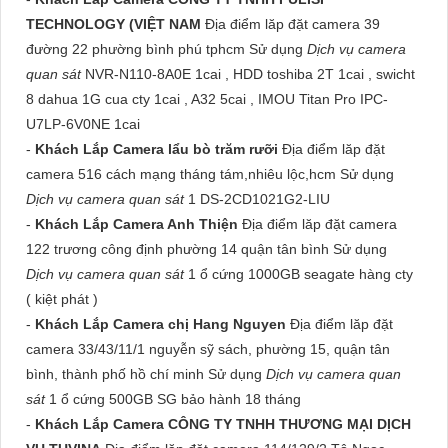
TECHNOLOGY (VIỆT NAM
Địa điểm lăp đặt camera 39
đường 22 phường bình phú tphcm Sử dụng
Dịch vụ camera
quan sát
NVR-N110-8A0E 1cai , HDD toshiba 2T 1cai , swicht
8 dahua 1G cua cty 1cai , A32 5cai , IMOU Titan Pro IPC-
U7LP-6V0NE 1cai
-
Khách Lắp Camera lẩu bò trăm rưỡi
Địa điểm lăp đặt
camera 516 cách mạng tháng tám,nhiêu lộc,hcm Sử dụng
Dịch vụ camera quan sát
1 DS-2CD1021G2-LIU
-
Khách Lắp Camera Anh Thiện
Địa điểm lăp đặt camera
122 trương công định phường 14 quận tân bình Sử dụng
Dịch vụ camera quan sát
1 ổ cứng 1000GB seagate hàng cty
( kiệt phát )
-
Khách Lắp Camera chị Hang Nguyen
Địa điểm lăp đặt
camera 33/43/11/1 nguyễn sỹ sách, phường 15, quận tân
bình, thành phố hồ chí minh Sử dụng
Dịch vụ camera quan
sát
1 ổ cứng 500GB SG bảo hành 18 tháng
-
Khách Lắp Camera CÔNG TY TNHH THƯƠNG MẠI DỊCH