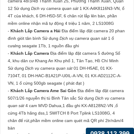
camera 48/3/4B Thạnh Xuân 25, Phường Thạnh Xuân, Quận
12 Sử dụng
Dịch vụ camera quan sát
1 KX-A4K8116N3-VN, ổ
4T của khách, 6 DH-H5D-5F, 6 chân rút lắp lên bàn, phần
mềm online nhận mã tự động 4 triệu 1 năm, 2 LS1008G
-
Khách Lắp Camera a Hải
Địa điểm lăp đặt camera 20 phan
đình giót tân bình Sử dụng
Dịch vụ camera quan sát
1 ổ
cưalng seagate 1Tb, 1 nguồn đầu ghi
-
Khách Lắp Camera
Địa điểm lăp đặt camera 5 đường Số
4, khu dân cư Khang An Khu phố 1, Tân Tạo, Hồ Chí Minh
Sử dụng
Dịch vụ camera quan sát
01 DH-H5AE, 01 KX-
7104T, 01 DH-HAC-B1A21P-U0IL-A-VN, 01 KX-AD2112C-A-
VN, 1 ổ cứng 500gb seagate ( phát đạt )
-
Khách Lắp Camera Ame Sai Gòn
Địa điểm lăp đặt camera
507/1/26 nguyễn thị tú Bình Tân sắc Sử dụng
Dịch vụ camera
quan sát
4 cam MVD Dahua,1 đầu ghi KX-A8128N2-VN ,ổ
cứng 4Tb hãng dss,1 SWITCH 8 Port Tplink LS1008G, 4
chân đế rút,phần mềm online cam quét mã QR phí 2tr/năm/4
bàn
0938.112.399